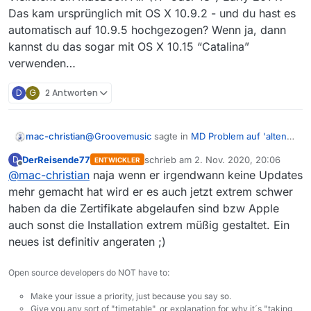
Das kam ursprünglich mit OS X 10.9.2 - und du hast es
automatisch auf 10.9.5 hochgezogen? Wenn ja, dann
kannst du das sogar mit OS X 10.15 “Catalina”
verwenden…
D
G
2 Antworten
@
Groovemusic
sagte in
MD Problem auf 'alten'
mac-christian
MacAir mit 10.9.5
:
DerReisende77
schrieb am
2. Nov. 2020, 20:06
D
ENTWICKLER
zuletzt editiert von
Offline
@
mac-christian
naja wenn er irgendwann keine Updates
ich habe den MediathekDownloader immer
noch auf meinem etwas älteren Mc-Air
mehr gemacht hat wird er es auch jetzt extrem schwer
Es gibt gemäss MacTracker kein MacBook Air,
laufen - mein geliebtes ‘Bauchkino’ für Bett
haben da die Zertifikate abgelaufen sind bzw Apple
auf dem nur bis MacOS X 10.9.5 verwendet
und unterwegs…
auch sonst die Installation extrem müßig gestaltet. Ein
werden kann:
Das originale
MacBook Air
(so heisst das, nicht
Dort war allerdings mit ‘Maverick’
Syst
Mc-Air und nicht MacAir!), verkauft von Januar
10.9.5
Ende Gelände - mehr geht auf dem
neues ist definitiv angeraten ;)
bis Oktober 2008, kam mit OS X 10.5.1 und man
Das
MacBook Air Late 2008
(verkauft zwischen
Ding nicht.
konnte bis 10.7.5 drauf verwenden.
Oktober 2008 und Juni 2009) kam ursprünglich
Open source developers do NOT have to:
mit OS X 10.5.5 und man konnte bis 10.11.6
Das
MacBook Air 11" Late 2010
und das
darauf verwenden. 10.11.6 war auch Endstation
MacBook Air 13" Late 2010
konnten bis 10.13.6.
Make your issue a priority, just because you say so.
für das nachfolgende “Mid 2009”, verkauft bis
Und auf 10.13.6 läuft auch die neueste Version
Give you any sort of "timetable", or explanation for why it´s "taking