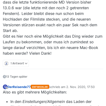
dass die letzte funktionierende MD Version bisher
13.0.6 war (die letzte mit den noch 2 getrennten
Fenstern). Leider bleibt diese nun schon beim
Hochladen der Filmliste stecken, und die neueren
Versionen stürzen exakt nach ein paar Sek nach dem
Start ab.
Gibt es hier noch eine Möglichkeit das Ding wieder zum
Laufen zu bekommen, oder muss ich zumindest so
lange darauf verzichten, bis ich ein neuere Mac-Book
haben werde? Vielen Dank!
1 Antwort
13 Tagen später
DerReisende77
schrieb am
2. Nov. 2020, 17:50
D
ENTWICKLER
zuletzt editiert von
Offline
Also es gibt mehrere Möglichkeiten:
In den
Einstellungen/Allgemein
das Laden der