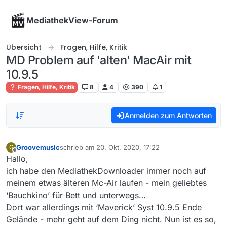
Skip to content
MediathekView-Forum
Übersicht
Fragen, Hilfe, Kritik
MD Problem auf 'alten' MacAir mit
10.9.5
Fragen, Hilfe, Kritik
8
4
390
1
Anmelden zum Antworten
Groovemusic
schrieb am
20. Okt. 2020, 17:22
G
zuletzt editiert von
Offline
Hallo,
ich habe den MediathekDownloader immer noch auf
meinem etwas älteren Mc-Air laufen - mein geliebtes
‘Bauchkino’ für Bett und unterwegs…
Dort war allerdings mit ‘Maverick’ Syst 10.9.5 Ende
Gelände - mehr geht auf dem Ding nicht. Nun ist es so,