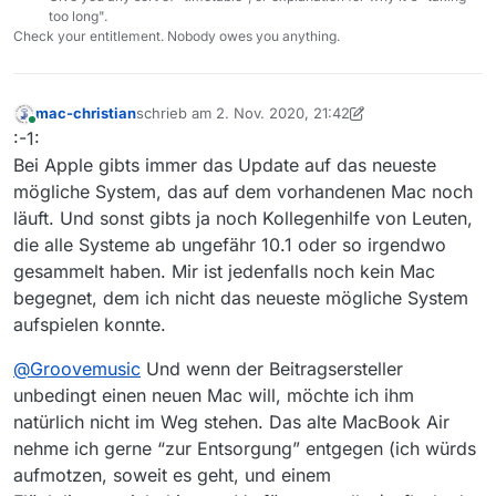
Oktober 2010.
von MV.
too long".
Vielleicht erzählst du uns noch, welches du
Check your entitlement. Nobody owes you anything.
wirklich hast? “Apfelmenü -> Über diesen Mac”
sagt dir mehr. Vielleicht ein MacBook Air (11"
oder 13") Early 2014? Das kam ursprünglich mit
mac-christian
schrieb am
2. Nov. 2020, 21:42
OS X 10.9.2 - und du hast es automatisch auf
zuletzt editiert von mac-christian
11. Feb. 2020, 22:4
Online
:-1:
10.9.5 hochgezogen? Wenn ja, dann kannst du
das sogar mit OS X 10.15 “Catalina” verwenden…
Bei Apple gibts immer das Update auf das neueste
mögliche System, das auf dem vorhandenen Mac noch
läuft. Und sonst gibts ja noch Kollegenhilfe von Leuten,
die alle Systeme ab ungefähr 10.1 oder so irgendwo
gesammelt haben. Mir ist jedenfalls noch kein Mac
begegnet, dem ich nicht das neueste mögliche System
aufspielen konnte.
@
Groovemusic
Und wenn der Beitragsersteller
unbedingt einen neuen Mac will, möchte ich ihm
natürlich nicht im Weg stehen. Das alte MacBook Air
nehme ich gerne “zur Entsorgung” entgegen (ich würds
aufmotzen, soweit es geht, und einem