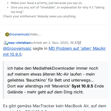
Make your issue a priority, just because you say so.
Give you any sort of "timetable", or explanation for why it´s "taking
too long".
Check your entitlement. Nobody owes you anything.
Groovemusic
Hallo,
G
ich habe den MediathekDownloader immer noch
mac-christian
schrieb am
2. Nov. 2020, 19:47
auf meinem etwas älteren Mc-Air laufen - mein
zuletzt editiert von mac-christian
11. Feb. 2020, 20:5
Online
@
Groovemusic
sagte in
MD Problem auf 'alten' MacAir
geliebtes ‘Bauchkino’ für Bett und unterwegs…
Dort war allerdings mit ‘Maverick’ Syst 10.9.5
mit 10.9.5
:
Ende Gelände - mehr geht auf dem Ding nicht.
Nun ist es so, dass die letzte funktionierende
MD Version bisher 13.0.6 war (die letzte mit den
ich habe den MediathekDownloader immer noch
noch 2 getrennten Fenstern). Leider bleibt diese
auf meinem etwas älteren Mc-Air laufen - mein
nun schon beim Hochladen der Filmliste
geliebtes ‘Bauchkino’ für Bett und unterwegs…
stecken, und die neueren Versionen stürzen
Dort war allerdings mit ‘Maverick’
Syst 10.9.5
Ende
exakt nach ein paar Sek nach dem Start ab.
Gibt es hier noch eine Möglichkeit das Ding
Gelände - mehr geht auf dem Ding nicht.
wieder zum Laufen zu bekommen, oder muss
ich zumindest so lange darauf verzichten, bis ich
ein neuere Mac-Book haben werde? Vielen
Es gibt gemäss MacTracker kein MacBook Air, auf dem
Dank!