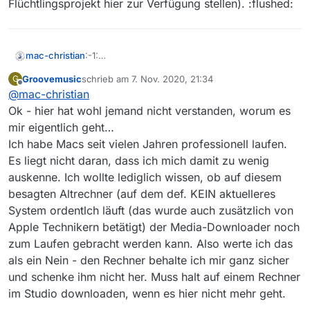
Flüchtlingsprojekt hier zur Verfügung stellen). :flushed:
:-1:
mac-christian
Bei Apple gibts immer das Update auf das
Groovemusic
schrieb am
7. Nov. 2020, 21:34
G
neueste mögliche System, das auf dem
@
Groovemusic
Und wenn der Beitragsersteller
zuletzt editiert von
Offline
@
mac-christian
vorhandenen Mac noch läuft. Und sonst gibts ja
unbedingt einen neuen Mac will, möchte ich ihm
noch Kollegenhilfe von Leuten, die alle Systeme
natürlich nicht im Weg stehen. Das alte MacBook
Ok - hier hat wohl jemand nicht verstanden, worum es
ab ungefähr 10.1 oder so irgendwo gesammelt
Air nehme ich gerne “zur Entsorgung” entgegen
mir eigentlich geht…
haben. Mir ist jedenfalls noch kein Mac
(ich würds aufmotzen, soweit es geht, und
Ich habe Macs seit vielen Jahren professionell laufen.
begegnet, dem ich nicht das neueste mögliche
einem Flüchtlingsprojekt hier zur Verfügung
Es liegt nicht daran, dass ich mich damit zu wenig
System aufspielen konnte.
stellen). :flushed:
auskenne. Ich wollte lediglich wissen, ob auf diesem
besagten Altrechner (auf dem def. KEIN aktuelleres
System ordentlch läuft (das wurde auch zusätzlich von
Apple Technikern betätigt) der Media-Downloader noch
zum Laufen gebracht werden kann. Also werte ich das
als ein Nein - den Rechner behalte ich mir ganz sicher
und schenke ihm nicht her. Muss halt auf einem Rechner
im Studio downloaden, wenn es hier nicht mehr geht.