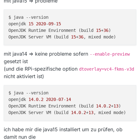
mit java15 => probleme
$ java 
--version
openjdk 
15
2020
-
09
-
15
OpenJDK Runtime Environment (build 
15
+
36
)

OpenJDK Server VM (build 
15
+
36
mit java14 => keine probleme sofern
--enable-preview
gesetzt ist
(und die RPi-spezifische option
dtoverlay=vc4-fkms-v3d
nicht aktiviert ist)
$ java 
--version
openjdk 
14.0
.2
2020
-
07
-
14
OpenJDK Runtime Environment (build 
14.0
.
2
+
13
)

OpenJDK Server VM (build 
14.0
.
2
+
13
ich habe mir die java15 installiert um zu prüfen, ob
damit nun die