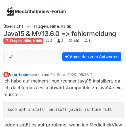
Skip to content
MediathekView-Forum
Übersicht
Fragen, Hilfe, Kritik
Java15 & MV13.6.0 => fehlermeldung
Fragen, Hilfe, Kritik
4
2
410
1
Anmelden zum Antworten
beta-tester
schrieb am
24. Sept. 2020, 08:38
B
zuletzt editiert von beta-tester
Offline
ich habe auf meinem linux rechner java15 installiert, da
ich dachte dass es ja abwärtskompatible zu java14 sein
müsste.
sudo apt install  bellsoft
-
java15
-
runtime
-
full
jedoch stößt es auf probleme, wenn ich MediathekView