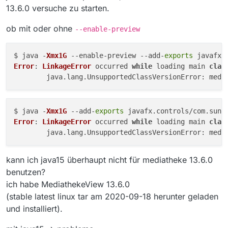
13.6.0 versuche zu starten.
ob mit oder ohne
--enable-preview
$ java -
Xmx1G
 --enable-preview --add-
exports
 javafx.
Error
: 
LinkageError
 occurred 
while
 loading main 
clas
	java.
lang
.
UnsupportedClassVersionError
: medi
$ java -
Xmx1G
 --add-
exports
 javafx.
controls
/com.
sun
.
Error
: 
LinkageError
 occurred 
while
 loading main 
clas
	java.
lang
.
UnsupportedClassVersionError
: medi
kann ich java15 überhaupt nicht für mediatheke 13.6.0
benutzen?
ich habe MediathekeView 13.6.0
(stable latest linux tar am 2020-09-18 herunter geladen
und installiert).