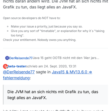
nichts daran ändern wird. Die JVM hat an sich nichts mit
Grafik zu tun, das liegt alles an JavaFX.
Open source developers do NOT have to:
Make your issue a priority, just because you say so.
Give you any sort of "timetable", or explanation for why it´s "taking
too long".
Check your entitlement. Nobody owes you anything.
Java 15 geht OOTB nicht mit den 14er jars
DerReisende77
D
aufgrund der preview features. das ist ziemlich
beta-tester
schrieb am
24. Sept. 2020, 13:31
B
ärgerlich.
Zum Thema Darstellungsprobleme: Sollte das
zuletzt editiert von
Offline
@
DerReisende77
sagte in
Java15 & MV13.6.0 =>
Wenn Du das testen möchtest musst Du die
Bellsoft 15 keine neueren JavaFX Bibliotheken
jars mit dem source code selbst bauen.
enthalten würde ich schwer darauf wetten das
fehlermeldung
:
sich auch mit Java 15 nichts daran ändern wird.
Die JVM hat an sich nichts mit Grafik zu tun,
das liegt alles an JavaFX.
Die JVM hat an sich nichts mit Grafik zu tun, das
liegt alles an JavaFX.