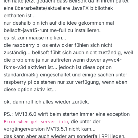
ich hätte jetzt gedacht dass BellSoft da in ihrem paket
eine überarbeitete/aktuellere JavaFX bibliothek
enthalten ist…
nur deshalb bin ich auf die idee gekommen mal
bellsoft-java15-runtime-full zu installieren.
es ist zum mäuse melken…
die raspberry pi os entwickler fühlen sich nicht
zuständig… bellsoft fühlt sich auch nicht zuständig, weil
die probleme ja nur auftreten wenn dtoverlay=vc4-
fkms-v3d aktiviert ist… jedoch ist diese option
standardmäßig eingeschaltet und einige sachen unter
raspberry pi os stehen nur zur verfügung, wenn eben
diese option aktiv ist…
ok, dann roll ich alles wieder zurück.
PS.: MV13.6.0 wirft beim starten immer eine exception
, die unter der
Error when get server info
vorgängerversion MV13.5.1 nicht kam…
das kann aber auch wieder am sonderfall RPi liegen.