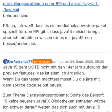
darstellungsprobleme unter RPi und
dtoverlay=vc4-
fkms-v3d
behoben sind.
PS.: ja, ich weiß dass es ein mediathekview-deb-paket
speziell für den RPi gibt, dass java14 mitsich bringt.
aber ich möchte ja wissen ob es mit java15 nun
besser/anders ist.
DerReisende77
schrieb am
24. Sept. 2020, 09:20
D
ENTWICKLER
zuletzt editiert von
Online
Java 15 geht OOTB nicht mit den 14er jars aufgrund der
preview features. das ist ziemlich ärgerlich.
Wenn Du das testen möchtest musst Du die jars mit
dem source code selbst bauen.
Zum Thema Darstellungsprobleme: Sollte das Bellsoft
15 keine neueren JavaFX Bibliotheken enthalten würde
ich schwer darauf wetten das sich auch mit Java 15