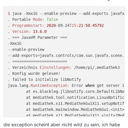
$ 
java -Xmx1G --enable-preview --add-exports javafx.
. Portable 
Mode:
false
. 
Programmstart:
2020
-09-24
T15:
21
:
50.45792
. 
Version:
13.6
.
0
. === JavaVM Parameter ===

-Xmx1G

--enable-preview

--add-exports=javafx.controls/com.sun.javafx.scene.co
. ========================

. Verzeichnis 
Einstellungen:
 /home/pi/.mediathek3

. Konfig wurde gelesen!

. failed to initialize libNotify

java.lang.
RuntimeException:
 Error 
when
 get server inf
	at es.blackleg.jlibnotify.core.DefaultLibNot
	at mediathek.tool.notification.LinuxNotifica
	at mediathek.x11.MediathekGuiX11.setupNotifi
	at mediathek.mainwindow.MediathekGui.<init>(
	at mediathek.x11.MediathekGuiX11.<init>(Medi
	at mediathek.Main.getPlatformWindow(Main.
jav
die exception scheint aber nicht wild zu sein, ich habe
	at mediathek.Main.
lambda
$startGuiMode
$5
(Main