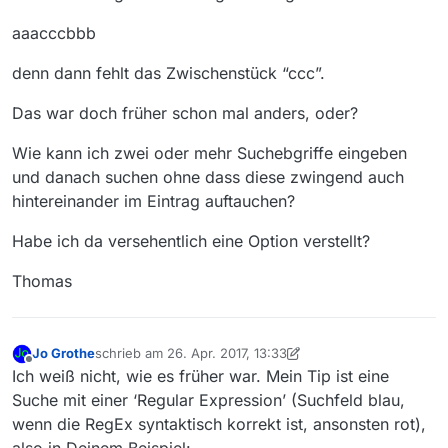
aaacccbbb
denn dann fehlt das Zwischenstück “ccc”.
Das war doch früher schon mal anders, oder?
Wie kann ich zwei oder mehr Suchebgriffe eingeben
und danach suchen ohne dass diese zwingend auch
hintereinander im Eintrag auftauchen?
Habe ich da versehentlich eine Option verstellt?
Thomas
Jo Grothe
schrieb am
26. Apr. 2017, 13:33
zuletzt editiert von Jo Grothe
Offline
Ich weiß nicht, wie es früher war. Mein Tip ist eine
Suche mit einer ‘Regular Expression’ (Suchfeld blau,
wenn die RegEx syntaktisch korrekt ist, ansonsten rot),
also in Deinem Beispiel: