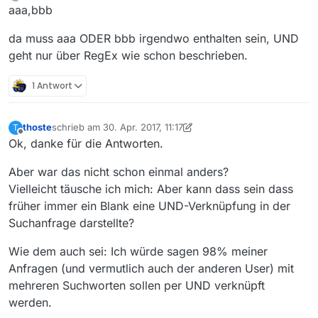
Offline
aaa,bbb
da muss aaa ODER bbb irgendwo enthalten sein, UND
geht nur über RegEx wie schon beschrieben.
1 Antwort
thoste
schrieb am
30. Apr. 2017, 11:17
T
zuletzt editiert von thoste
Offline
Ok, danke für die Antworten.
Aber war das nicht schon einmal anders?
Vielleicht täusche ich mich: Aber kann dass sein dass
früher immer ein Blank eine UND-Verknüpfung in der
Suchanfrage darstellte?
Wie dem auch sei: Ich würde sagen 98% meiner
Anfragen (und vermutlich auch der anderen User) mit
mehreren Suchworten sollen per UND verknüpft
werden.