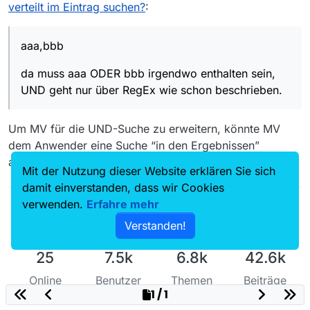
RegEx wie schon beschrieben.
verteilt im Eintrag suchen?
:
aaa,bbb
da muss aaa ODER bbb irgendwo enthalten sein,
UND geht nur über RegEx wie schon beschrieben.
Um MV für die UND-Suche zu erweitern, könnte MV
dem Anwender eine Suche “in den Ergebnissen”
anbieten oder selbst die Begriffe nacheinander suchen.
Mit der Nutzung dieser Website erklären Sie sich
damit einverstanden, dass wir Cookies
verwenden.
Erfahre mehr
Verstanden!
25
7.5k
6.8k
42.6k
Online
Benutzer
Themen
Beiträge
1 / 1