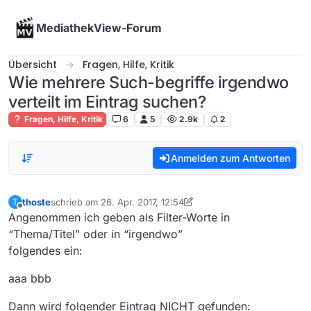
Skip to content
MediathekView-Forum
Übersicht
Fragen, Hilfe, Kritik
Wie mehrere Such-begriffe irgendwo
verteilt im Eintrag suchen?
Fragen, Hilfe, Kritik
6
5
2.9k
2
Anmelden zum Antworten
thoste
schrieb am
26. Apr. 2017, 12:54
T
zuletzt editiert von thoste
Offline
Angenommen ich geben als Filter-Worte in
“Thema/Titel” oder in “irgendwo”
folgendes ein:
aaa bbb
Dann wird folgender Eintrag NICHT gefunden: