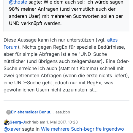
@
thoste
sagte: Wie dem auch sei: Ich würde sagen
etwas “spezielle”
RegExp Syntax zu merken.
98% meiner Anfragen (und vermutlich auch der
anderen User) mit mehreren Suchworten sollen per
UND verknüpft werden.
Diese Aussage kann ich nur unterstützen (vgl.
altes
Forum
). Nichts gegen RegEx für spezielle Bedürfnisse,
aber für simple Abfragen ist eine "UND-Suche
nützlicher (und übrigens auch zeitgemässer). Eine Oder-
Suche erreiche ich auch (statt mit Komma) schnell mit
zwei getrennten Abfragen (wenn die erste nichts liefert),
eine UND-Suche geht jedoch nur mit RegEx, was
gewöhnlichen Usern nicht zuzumuten ist…
aaa,bbb
Ein ehemaliger Benutzer
?
Georg-J
schrieb am
1. Mai 2017, 10:28
da muss aaa ODER bbb irgendwo
zuletzt editiert von
Offline
@
xaver
sagte in
Wie mehrere Such-begriffe irgendwo
enthalten sein, UND geht nur über