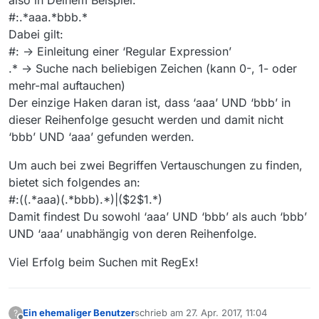
#:.*aaa.*bbb.*
Dabei gilt:
#: -> Einleitung einer ‘Regular Expression’
.* -> Suche nach beliebigen Zeichen (kann 0-, 1- oder
mehr-mal auftauchen)
Der einzige Haken daran ist, dass ‘aaa’ UND ‘bbb’ in
dieser Reihenfolge gesucht werden und damit nicht
‘bbb’ UND ‘aaa’ gefunden werden.
Um auch bei zwei Begriffen Vertauschungen zu finden,
bietet sich folgendes an:
#:((.*aaa)(.*bbb).*)|($2$1.*)
Damit findest Du sowohl ‘aaa’ UND ‘bbb’ als auch ‘bbb’
UND ‘aaa’ unabhängig von deren Reihenfolge.
Viel Erfolg beim Suchen mit RegEx!
Ein ehemaliger Benutzer
schrieb am
27. Apr. 2017, 11:04
?
zuletzt editiert von