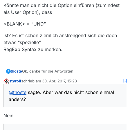
Könnte man da nicht die Option einführen (zumindest
als User Option), dass
<BLANK> = “UND”
ist? Es ist schon ziemlich anstrengend sich die doch
etwas “spezielle”
RegExp Syntax zu merken.
Ok, danke für die Antworten.
thoste
T
styroll
schrieb am
30. Apr. 2017, 15:23
Aber war das nicht schon einmal anders?
zuletzt editiert von
Offline
Vielleicht täusche ich mich: Aber kann dass sein dass
@
thoste
sagte: Aber war das nicht schon einmal
früher immer ein Blank eine UND-Verknüpfung in der
Wie dem auch sei: Ich würde sagen 98% meiner
anders?
Suchanfrage darstellte?
Anfragen (und vermutlich auch der anderen User) mit
mehreren Suchworten sollen per UND verknüpft
Könnte man da nicht die Option einführen (zumindest
werden.
als User Option), dass
Nein.
<BLANK> = “UND”
ist? Es ist schon ziemlich anstrengend sich die doch