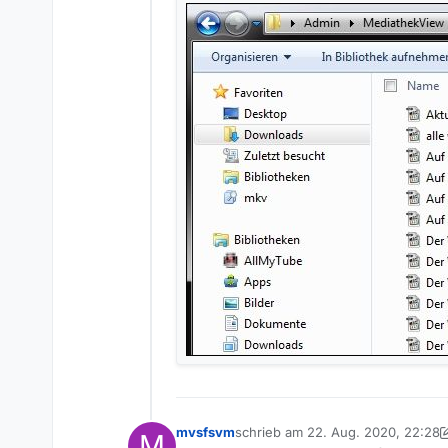
mvsfsvm
schrieb am
22. Aug. 2020, 22:28
M
zuletzt editiert von mvsfsvm