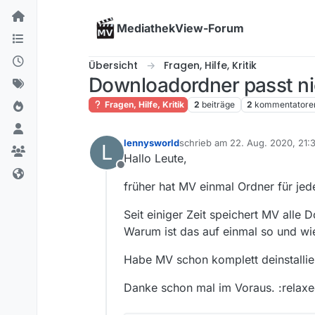
Skip to content
MediathekView-Forum
Übersicht
Fragen, Hilfe, Kritik
Downloadordner passt n
Fragen, Hilfe, Kritik
2
beiträge
2
kommentatore
lennysworld
schrieb am
22. Aug. 2020, 21:
L
zuletzt editiert von
Hallo Leute,
Offline
früher hat MV einmal Ordner für jed
Seit einiger Zeit speichert MV alle 
Warum ist das auf einmal so und w
Habe MV schon komplett deinstalliert 
Danke schon mal im Voraus. :relaxe