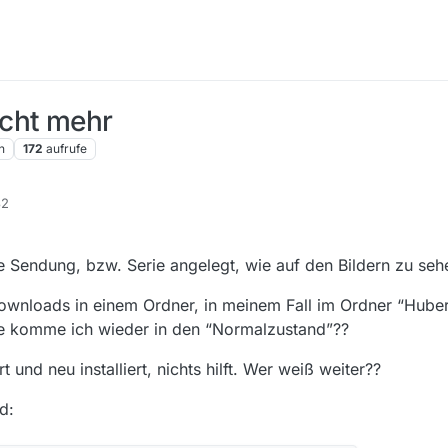
icht mehr
n
172
aufrufe
32
e Sendung, bzw. Serie angelegt, wie auf den Bildern zu seh
Downloads in einem Ordner, in meinem Fall im Ordner “Hubert
ie komme ich wieder in den “Normalzustand”??
und neu installiert, nichts hilft. Wer weiß weiter??
d: