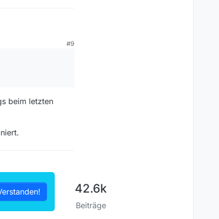
#9
Bildschirm, während
programmen auf 4k
gs beim letzten
niert.
42.6k
Verstanden!
Beiträge