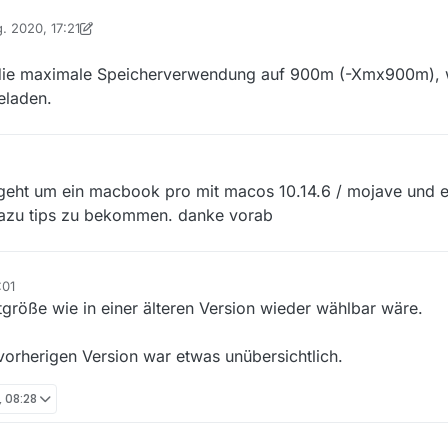
g. 2020, 17:21
on Ein ehemaliger Benutzer
n die maximale Speicherverwendung auf 900m (-Xmx900m), 
eladen.
s geht um ein macbook pro mit macos 10.14.6 / mojave und 
dazu tips zu bekommen. danke vorab
:01
größe wie in einer älteren Version wieder wählbar wäre.
vorherigen Version war etwas unübersichtlich.
, 08:28