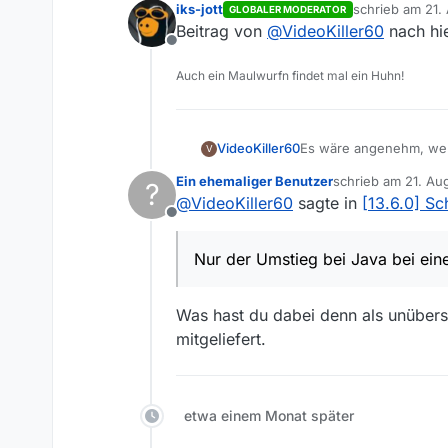
iks-jott
schrieb am
21.
GLOBALER MODERATOR
zuletzt editiert
Beitrag von
@
VideoKiller60
nach hi
Offline
Auch ein Maulwurfn findet mal ein Huhn!
VideoKiller60
Es wäre angenehm, wenn
V
13.6.0 funktioniert recht
Ein ehemaliger Benutzer
schrieb am
21. Au
?
Nur der Umstieg bei Jav
zuletzt editiert von
@
VideoKiller60
sagte in
[13.6.0] Sc
Offline
Nur der Umstieg bei Java bei eine
Was hast du dabei denn als unübers
mitgeliefert.
etwa einem Monat später