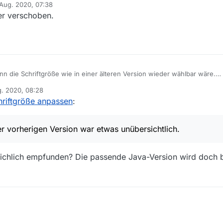
 Aug. 2020, 07:38
 von
er verschoben.
 die Schriftgröße wie in einer älteren Version wieder wählbar wäre.
 gut.
g. 2020, 08:28
a bei einer vorherigen Version war etwas unübersichtlich.
hriftgröße anpassen
:
r vorherigen Version war etwas unübersichtlich.
ichlich empfunden? Die passende Java-Version wird doch b