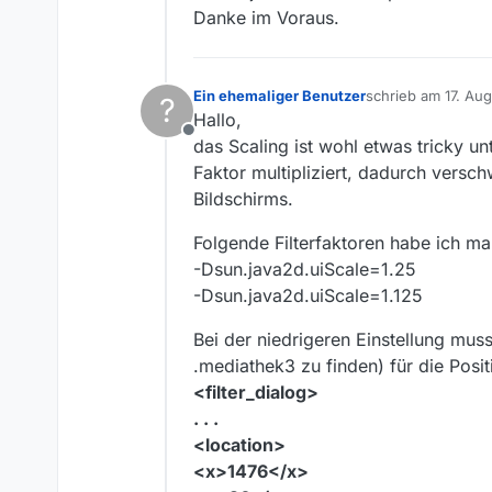
Danke im Voraus.
Ein ehemaliger Benutzer
schrieb am
17. Aug
?
zuletzt editiert v
Hallo,
Offline
das Scaling ist wohl etwas tricky u
Faktor multipliziert, dadurch versch
Bildschirms.
Folgende Filterfaktoren habe ich mal
-Dsun.java2d.uiScale=1.25
-Dsun.java2d.uiScale=1.125
Bei der niedrigeren Einstellung mus
.mediathek3 zu finden) für die Posi
<filter_dialog>
. . .
<location>
<x>1476</x>