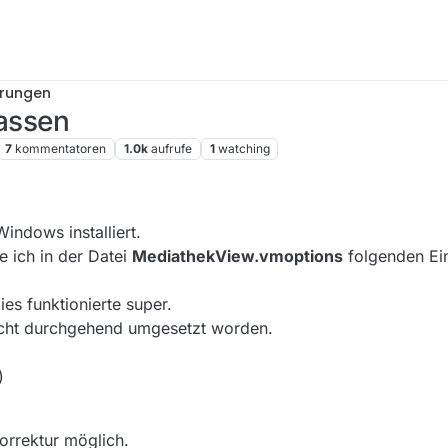
erungen
passen
7
kommentatoren
1.0k
aufrufe
1
watching
indows installiert.
e ich in der Datei
MediathekView.vmoptions
folgenden Ein
es funktionierte super.
 nicht durchgehend umgesetzt worden.
)
Korrektur möglich.