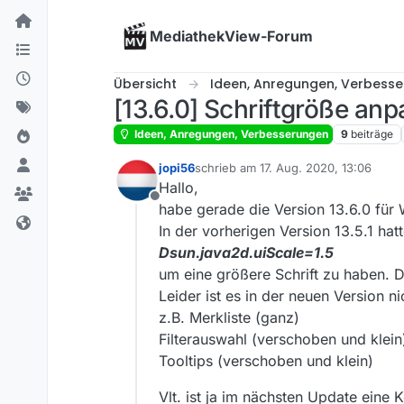
Skip to content
MediathekView-Forum
Übersicht
Ideen, Anregungen, Verbess
[13.6.0] Schriftgröße an
Ideen, Anregungen, Verbesserungen
9
beiträge
jopi56
schrieb am
17. Aug. 2020, 13:06
zuletzt editiert von
Hallo,
Offline
habe gerade die Version 13.6.0 für W
In der vorherigen Version 13.5.1 hatt
Dsun.java2d.uiScale=1.5
um eine größere Schrift zu haben. Di
Leider ist es in der neuen Version
z.B. Merkliste (ganz)
Filterauswahl (verschoben und klein
Tooltips (verschoben und klein)
Vlt. ist ja im nächsten Update eine 