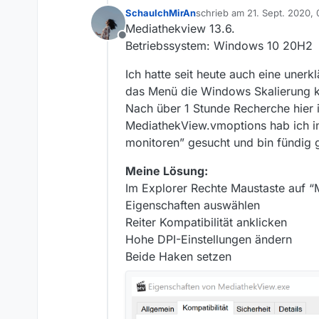
SchauIchMirAn
schrieb am
21. Sept. 2020, 
zuletzt editiert von
Mediathekview 13.6.
Offline
Betriebssystem: Windows 10 20H2
Ich hatte seit heute auch eine uner
das Menü die Windows Skalierung 
Nach über 1 Stunde Recherche hier 
MediathekView.vmoptions hab ich i
monitoren” gesucht und bin fündig
Meine Lösung:
Im Explorer Rechte Maustaste auf 
Eigenschaften auswählen
Reiter Kompatibilität anklicken
Hohe DPI-Einstellungen ändern
Beide Haken setzen