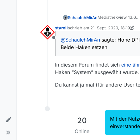
Mediathekview 13.6.
SchauIchMirAn
Betriebssystem: Win
styroll
schrieb am
21. Sept. 2020, 18:19
Ich hatte seit heute 
zuletzt editiert von styroll
das Menü die Window
@
SchauIchMirAn
sagte: Hohe DPI
Offline
Nach über 1 Stunde R
Meine Lösung:
Beide Haken setzen
MediathekView.vmopti
Im Explorer Rechte M
monitoren” gesucht u
Eigenschaften auswä
Reiter Kompatibilität a
In diesem Forum findet sich
eine äh
Hohe DPI-Einstellung
Beide Haken setzen
Haken “System” ausgewählt wurde.
Du kannst ja mal (für andere User te
Mit der Nutz
20
einverstand
Online