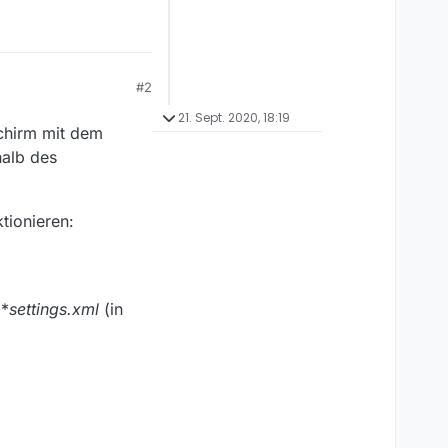
#2
21. Sept. 2020, 18:19
schirm mit dem
halb des
tionieren:
 *
settings.xml
(in