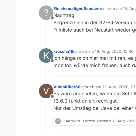
Ein ehemaliger Benutzer
schrieb am
18. Au
?
zuletzt editiert v
Nachtrag:
Offline
Begrenze ich in der 32-Bit-Versio
Filmliste auch bei Neustart wieder g
kroscha19
schrieb am
19. Aug. 2020, 15:40
K
zuletzt editiert von
ich hänge mich hier mal mit ran. e
Offline
monitor. würde mich freuen, auch 
VideoKiller60
schrieb am
21. Aug. 2020, 07
V
zuletzt editiert von
Es wäre angenehm, wenn die Schrift
Offline
13.6.0 funktioniert recht gut.
Nur der Umstieg bei Java bei einer 
?
1 Antwort
Letzte Antwort
21. Aug. 2020