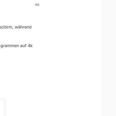
#8
dschirm, während
rogrammen auf 4k