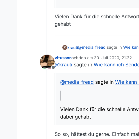
sind? Wenn das ist was D
Es sollten aber eh alle 
Vielen Dank für die schnelle Antwo
gehabt
@
media_fread
sagte in
Wie kann
krauti
K
vitusson
schrieb am
30. Juli 2020, 21:22
zuletzt editiert von
@
krauti
sagte in
Wie kann ich Sender
Offline
Vielen Dank für die schnelle A
@
media_fread
sagte in
Wie kann i
Vielen Dank für die schnelle Ant
dabei gehabt
So so, hättest du gerne. Einfach ma