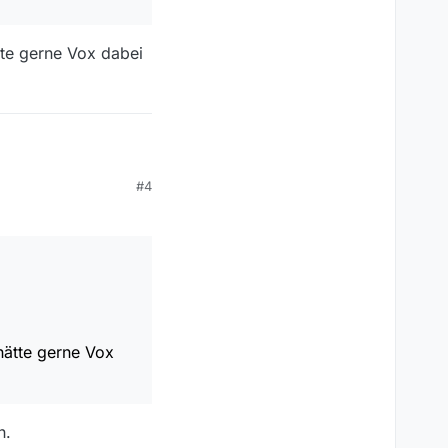
ndig hinzufügen.
ein.
tte gerne Vox dabei
#4
ne Vox dabei gehabt
hätte gerne Vox
h.