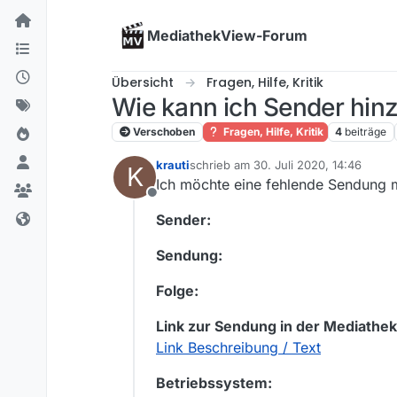
Skip to content
MediathekView-Forum
Übersicht
Fragen, Hilfe, Kritik
Wie kann ich Sender hinz
Verschoben
Fragen, Hilfe, Kritik
4
beiträge
krauti
schrieb am
30. Juli 2020, 14:46
K
zuletzt editiert von
Ich möchte eine fehlende Sendung 
Offline
Sender:
Sendung:
Folge:
Link zur Sendung in der Mediathek
Link Beschreibung / Text
Betriebssystem: