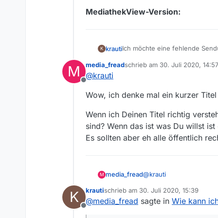
MediathekView-Version:
Ich möchte eine fehlende Sen
krauti
K
media_fread
schrieb am
30. Juli 2020, 14:5
M
Sender:
zuletzt editiert von
@
krauti
Offline
Sendung:
Wow, ich denke mal ein kurzer Titel
Folge:
Wenn ich Deinen Titel richtig verst
Link zur Sendung in der Media
sind? Wenn das ist was Du willst is
Link Beschreibung / Text
Es sollten aber eh alle öffentlich r
Betriebssystem:
MediathekView-Version:
@
krauti
media_fread
M
krauti
schrieb am
30. Juli 2020, 15:39
K
Wow, ich denke mal ein 
zuletzt editiert von
@
media_fread
sagte in
Wie kann ich
Offline
Wenn ich Deinen Titel ri