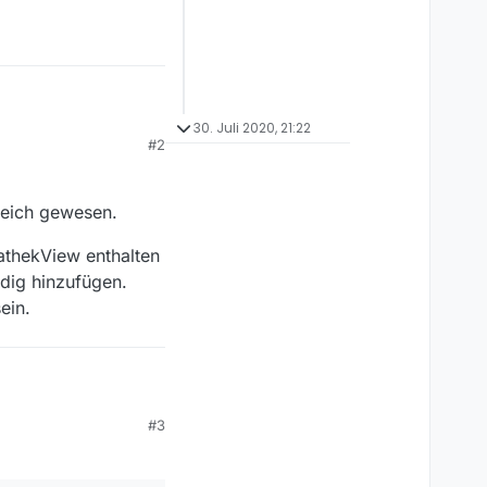
30. Juli 2020, 21:22
#2
reich gewesen.
iathekView enthalten
ndig hinzufügen.
ein.
#3
reich gewesen.
iathekView enthalten