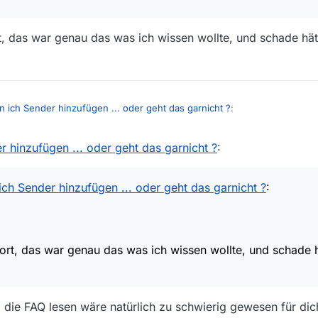
u willst ist die Antwort nein, man keine keine weiteren Sender selbstä
öffentlich rechtlichen Sendern (das Ziel von MediathekView) abgedeckt s
rt, das war genau das was ich wissen wollte, und schade hä
 ich Sender hinzufügen ... oder geht das garnicht ?
:
 hinzufügen ... oder geht das garnicht ?
:
ntwort, das war genau das was ich wissen wollte, und schade hätte ger
ch Sender hinzufügen ... oder geht das garnicht ?
:
wort, das war genau das was ich wissen wollte, und schade 
l die FAQ lesen wäre natürlich zu schwierig gewesen für dic