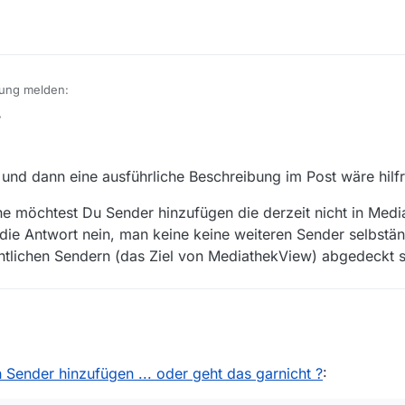
dung melden:
7
 und dann eine ausführliche Beschreibung im Post wäre hilf
ehe möchtest Du Sender hinzufügen die derzeit nicht in Med
thek:
t die Antwort nein, man keine keine weiteren Sender selbstä
echtlichen Sendern (das Ziel von MediathekView) abgedeckt s
kurzer Titel und dann eine ausführliche Beschreibung im Post wäre hilf
 Sender hinzufügen ... oder geht das garnicht ?
:
chtig verstehe möchtest Du Sender hinzufügen die derzeit nicht in Med