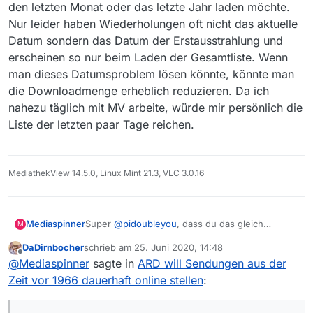
den letzten Monat oder das letzte Jahr laden möchte.
Nur leider haben Wiederholungen oft nicht das aktuelle
Datum sondern das Datum der Erstausstrahlung und
erscheinen so nur beim Laden der Gesamtliste. Wenn
man dieses Datumsproblem lösen könnte, könnte man
die Downloadmenge erheblich reduzieren. Da ich
nahezu täglich mit MV arbeite, würde mir persönlich die
Liste der letzten paar Tage reichen.
MediathekView 14.5.0, Linux Mint 21.3, VLC 3.0.16
Super
@
pidoubleyou
, dass du das gleich
Mediaspinner
M
aufgegriffen hast. Genau darauf wollte ich
DaDirnbocher
schrieb am
25. Juni 2020, 14:48
hinaus.
Hält die Datenbank bzw. die Suchperformance
zuletzt editiert von
Offline
@
Mediaspinner
sagte in
ARD will Sendungen aus der
den zu erwartenden zusätzlichen Filmbestand
aus, wenn auch die anderen Öffis ihr Material
Man kann da sicher abwarten bis es soweit ist,
Zeit vor 1966 dauerhaft online stellen
:
online stellen?
dann sieht man schon was geht. Aber drüber
nachdenken, über die Optionen, kann man ja