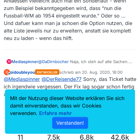
Anlaessen vielleicht auch mal ein Sonderlauf - wenn
zum Beispiel bekanntgegeben wird, dass “nun die
Fussball-WM ab 1954 eingestellt wurde.” Oder so …
Und dafuer kann man ja schoen die Option nutzen, die
alte Liste jeweils nur zu erweitern, anstatt sie komplett
neu zu laden - wenn das hilft.
@
DaDirnbocher
Naja, ich steh auf alte Sachen.
Mediaspinner
M
Nur wenn man 3000 Nachrichtensendungen
pidoubleyou
schrieb am
20. Aug. 2020, 18:00
P
ENTWICKLER
gleichen Namens ohne Datum hat, wird es
Ich hab jetzt mal ein Ticket angelegt: #529
zuletzt editiert von
Offline
@
Mediaspinner
@
DerReisende77
Sorry, das Ticket hatte
schwierig die richtige Sendung rauszufischen.
ich irgendwie vergessen. Der Fix lag sogar schon fertig
auf meinem Laptop herum.
Mit der Nutzung dieser Website erklären Sie sich
damit einverstanden, dass wir Cookies
verwenden.
Erfahre mehr
Verstanden!
11
7.5k
6.8k
42.6k