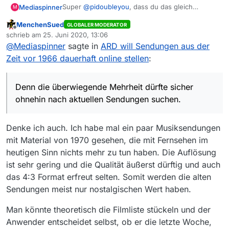
Super
@
pidoubleyou
, dass du das gleich
Mediaspinner
M
aufgegriffen hast. Genau darauf wollte ich
MenchenSued
GLOBALER MODERATOR
hinaus.
Hält die Datenbank bzw. die Suchperformance
Offline
schrieb am
25. Juni 2020, 13:06
den zu erwartenden zusätzlichen Filmbestand
zuletzt editiert von
@
Mediaspinner
sagte in
ARD will Sendungen aus der
aus, wenn auch die anderen Öffis ihr Material
Man kann da sicher abwarten bis es soweit ist,
online stellen?
dann sieht man schon was geht. Aber drüber
Zeit vor 1966 dauerhaft online stellen
:
nachdenken, über die Optionen, kann man ja
schon mal. Zum Beispiel Teilen der
Filmdatenbank, alles was vor dem 1.1.1970
Denn die überwiegende Mehrheit dürfte sicher
ausgestrahlt wurde in eine eigene Datenbank.
ohnehin nach aktuellen Sendungen suchen.
Oder man nimmt gleich ein späteres Datum als
Trennung wie den 1.1.2000 oder den 1. Januar
des Vorjahres mit jeweiligem jährlichem
Denke ich auch. Ich habe mal ein paar Musiksendungen
Übertrag. Denn die überwiegende Mehrheit
mit Material von 1970 gesehen, die mit Fernsehen im
dürfte sicher ohnehin nach aktuellen Sendungen
heutigen Sinn nichts mehr zu tun haben. Die Auflösung
suchen.
ist sehr gering und die Qualität äußerst dürftig und auch
das 4:3 Format erfreut selten. Somit werden die alten
Sendungen meist nur nostalgischen Wert haben.
Man könnte theoretisch die Filmliste stückeln und der
Anwender entscheidet selbst, ob er die letzte Woche,