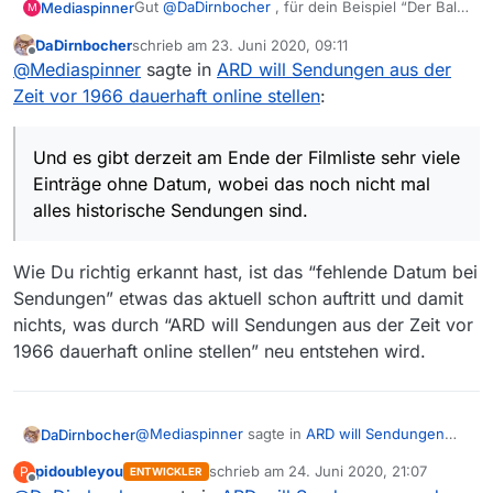
Gut
@
DaDirnbocher
, für dein Beispiel “Der Ball
Mediaspinner
M
an der Leine” zeigt MV aber auch
gar kein
DaDirnbocher
schrieb am
23. Juni 2020, 09:11
Datum an, was ich nun auch für problematisch
Und es gibt derzeit am Ende der Filmliste sehr
zuletzt editiert von
Offline
@
Mediaspinner
sagte in
ARD will Sendungen aus der
halte. Denn wenn ich tatsächlich mal
viele Einträge ohne Datum, wobei das noch nicht
Nachrichtensendungen oder Magazine rund um
mal alles historische Sendungen sind.
Zeit vor 1966 dauerhaft online stellen
:
ein historisches Ereignis suche, funktioniert das
dann leider nicht mehr in MV.
Und es gibt derzeit am Ende der Filmliste sehr viele
Einträge ohne Datum, wobei das noch nicht mal
alles historische Sendungen sind.
Wie Du richtig erkannt hast, ist das “fehlende Datum bei
Sendungen” etwas das aktuell schon auftritt und damit
nichts, was durch “ARD will Sendungen aus der Zeit vor
1966 dauerhaft online stellen” neu entstehen wird.
@
Mediaspinner
sagte in
ARD will Sendungen
DaDirnbocher
aus der Zeit vor 1966 dauerhaft online stellen
:
pidoubleyou
schrieb am
24. Juni 2020, 21:07
P
ENTWICKLER
zuletzt editiert von
Offline