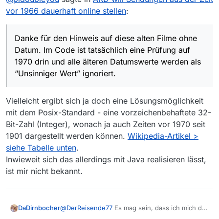
aktuell schon auftritt
vor 1966 dauerhaft online stellen
:
Danke für den Hinweis auf diese alten Filme ohne
Datum. Im Code ist tatsächlich eine Prüfung auf
1970 drin und alle älteren Datumswerte werden
https://github.com/mediathekview/MLib/issues/11
Danke für den Hinweis auf diese alten Filme ohne
als “Unsinniger Wert” ignoriert.
9
Datum. Im Code ist tatsächlich eine Prüfung auf
1970 drin und alle älteren Datumswerte werden als
“Unsinniger Wert” ignoriert.
Vielleicht ergibt sich ja doch eine Lösungsmöglichkeit
mit dem Posix-Standard - eine vorzeichenbehaftete 32-
Bit-Zahl (Integer), wonach ja auch Zeiten vor 1970 seit
1901 dargestellt werden können.
Wikipedia-Artikel >
siehe Tabelle unten
.
Inwieweit sich das allerdings mit Java realisieren lässt,
ist mir nicht bekannt.
@
DerReisende77
Es mag sein, dass ich mich da
DaDirnbocher
irre, aber sind das nicht mindestens 2