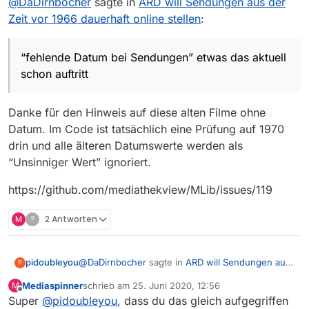
@
DaDirnbocher
sagte in
Und es gibt derzeit am Ende der Filmliste
ARD will Sendungen aus der
sehr viele Einträge ohne Datum, wobei das
Zeit vor 1966 dauerhaft online stellen
:
Wie Du richtig erkannt hast, ist das “fehlende
noch nicht mal alles historische Sendungen
Datum bei Sendungen” etwas das aktuell schon
sind.
auftritt und damit nichts, was durch “ARD will
“fehlende Datum bei Sendungen” etwas das aktuell
Sendungen aus der Zeit vor 1966 dauerhaft
schon auftritt
online stellen” neu entstehen wird.
Danke für den Hinweis auf diese alten Filme ohne
Datum. Im Code ist tatsächlich eine Prüfung auf 1970
drin und alle älteren Datumswerte werden als
“Unsinniger Wert” ignoriert.
https://github.com/mediathekview/MLib/issues/119
M
?
2 Antworten
@
DaDirnbocher
sagte in
ARD will Sendungen aus
pidoubleyou
P
der Zeit vor 1966 dauerhaft online stellen
:
Mediaspinner
schrieb am
25. Juni 2020, 12:56
M
zuletzt editiert von
Offline
Super
@
pidoubleyou
“fehlende Datum bei Sendungen” etwas das
, dass du das gleich aufgegriffen