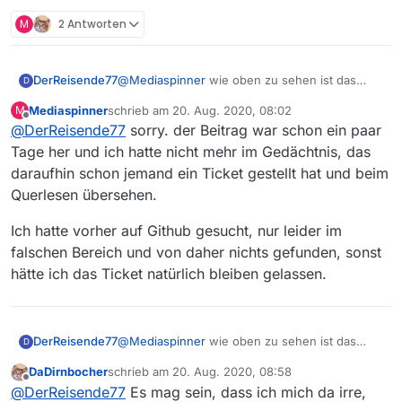
M
2 Antworten
DerReisende77
@
Mediaspinner
wie oben zu sehen ist das
D
entsprechende Ticket schon angelegt und
Mediaspinner
schrieb am
20. Aug. 2020, 08:02
M
noch offen. Von daher macht es keinen Sinn
zuletzt editiert von
Offline
@
DerReisende77
sorry. der Beitrag war schon ein paar
ein zweites zu eröffnen.
Tage her und ich hatte nicht mehr im Gedächtnis, das
daraufhin schon jemand ein Ticket gestellt hat und beim
Querlesen übersehen.
Ich hatte vorher auf Github gesucht, nur leider im
falschen Bereich und von daher nichts gefunden, sonst
hätte ich das Ticket natürlich bleiben gelassen.
DerReisende77
@
Mediaspinner
wie oben zu sehen ist das
D
entsprechende Ticket schon angelegt und
DaDirnbocher
schrieb am
20. Aug. 2020, 08:58
noch offen. Von daher macht es keinen Sinn
zuletzt editiert von
Offline
@
DerReisende77
Es mag sein, dass ich mich da irre,
ein zweites zu eröffnen.