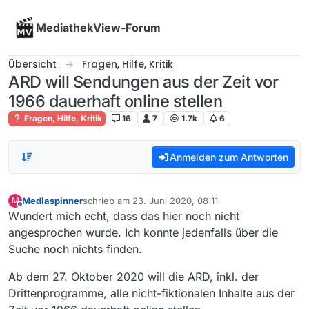
Skip to content
MediathekView-Forum
Übersicht
Fragen, Hilfe, Kritik
ARD will Sendungen aus der Zeit vor
1966 dauerhaft online stellen
Fragen, Hilfe, Kritik
16
7
1.7k
6
Anmelden zum Antworten
Mediaspinner
schrieb am
23. Juni 2020, 08:11
M
zuletzt editiert von
Offline
Wundert mich echt, dass das hier noch nicht
angesprochen wurde. Ich konnte jedenfalls über die
Suche noch nichts finden.
Ab dem 27. Oktober 2020 will die ARD, inkl. der
Drittenprogramme, alle nicht-fiktionalen Inhalte aus der