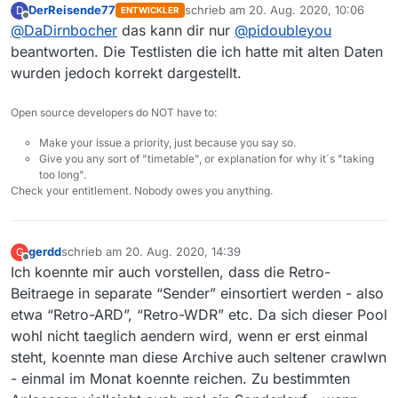
DerReisende77
schrieb am
20. Aug. 2020, 10:06
D
ENTWICKLER
verschiedene Themen in dem Thread?
Wenn die Crawler Sendungen mit einem
zuletzt editiert von
Offline
@
DaDirnbocher
das kann dir nur
@
pidoubleyou
“alten” Datum finden, wird das falsch
dargestellt. Dazu gibt es das verlinkte
beantworten. Die Testlisten die ich hatte mit alten Daten
Ticket.
wurden jedoch korrekt dargestellt.
Werden die Crawler - ohne Umbauten - die
Open source developers do NOT have to:
angekündigten alten Sendungen überhaupt
finden? Ich mein, man sieht ja am SWR, der
Make your issue a priority, just because you say so.
schon länger mit SWR Retro online ist, dass
Give you any sort of "timetable", or explanation for why it´s "taking
da bei weitem nicht alles in den Filmlisten
too long".
enthalten ist (siehe 2. Beitrag in diesem
Check your entitlement. Nobody owes you anything.
Thread).
gerdd
schrieb am
20. Aug. 2020, 14:39
G
zuletzt editiert von
Offline
Ich koennte mir auch vorstellen, dass die Retro-
Beitraege in separate “Sender” einsortiert werden - also
etwa “Retro-ARD”, “Retro-WDR” etc. Da sich dieser Pool
wohl nicht taeglich aendern wird, wenn er erst einmal
steht, koennte man diese Archive auch seltener crawlwn
- einmal im Monat koennte reichen. Zu bestimmten