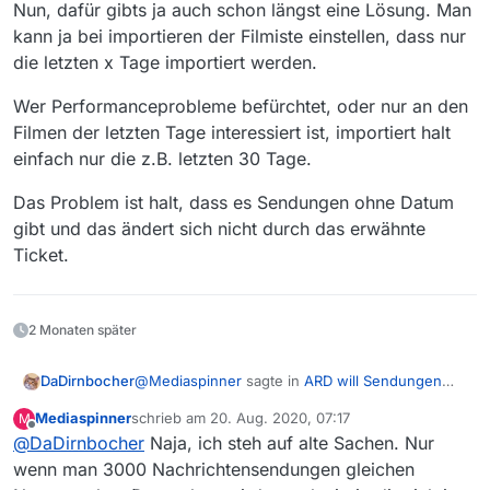
Nun, dafür gibts ja auch schon längst eine Lösung. Man
kann ja bei importieren der Filmiste einstellen, dass nur
die letzten x Tage importiert werden.
Wer Performanceprobleme befürchtet, oder nur an den
Filmen der letzten Tage interessiert ist, importiert halt
einfach nur die z.B. letzten 30 Tage.
Das Problem ist halt, dass es Sendungen ohne Datum
gibt und das ändert sich nicht durch das erwähnte
Ticket.
2 Monaten später
@
Mediaspinner
sagte in
ARD will Sendungen
DaDirnbocher
aus der Zeit vor 1966 dauerhaft online stellen
:
Mediaspinner
schrieb am
20. Aug. 2020, 07:17
M
zuletzt editiert von
Offline
@
DaDirnbocher
Naja, ich steh auf alte Sachen. Nur
Hält die Datenbank bzw. die
Suchperformance den zu erwartenden
wenn man 3000 Nachrichtensendungen gleichen
Das sieht man jetzt schon - am SWR Retro. Und
zusätzlichen Filmbestand aus, wenn auch