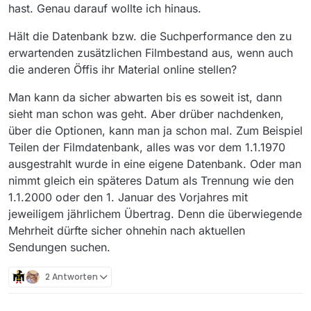
aktuell schon auftritt
hast. Genau darauf wollte ich hinaus.
Danke für den Hinweis auf diese alten Filme ohne
Datum. Im Code ist tatsächlich eine Prüfung auf
Hält die Datenbank bzw. die Suchperformance den zu
1970 drin und alle älteren Datumswerte werden
https://github.com/mediathekview/MLib/issues/11
erwartenden zusätzlichen Filmbestand aus, wenn auch
als “Unsinniger Wert” ignoriert.
9
die anderen Öffis ihr Material online stellen?
Man kann da sicher abwarten bis es soweit ist, dann
sieht man schon was geht. Aber drüber nachdenken,
über die Optionen, kann man ja schon mal. Zum Beispiel
Teilen der Filmdatenbank, alles was vor dem 1.1.1970
ausgestrahlt wurde in eine eigene Datenbank. Oder man
nimmt gleich ein späteres Datum als Trennung wie den
1.1.2000 oder den 1. Januar des Vorjahres mit
jeweiligem jährlichem Übertrag. Denn die überwiegende
Mehrheit dürfte sicher ohnehin nach aktuellen
Sendungen suchen.
2 Antworten