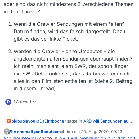
aber sind das nicht mindestens 2 verschiedene Themen
in dem Thread?
Wenn die Crawler Sendungen mit einem “alten”
Datum finden, wird das falsch dargestellt. Dazu
gibt es das verlinkte Ticket.
Werden die Crawler - ohne Umbauten - die
angekündigten alten Sendungen überhaupt finden?
Ich mein, man sieht ja am SWR, der schon länger
mit SWR Retro online ist, dass da bei weitem nicht
alles in den Filmlisten enthalten ist (siehe 2. Beitrag
in diesem Thread).
D
1 Antwort
@
DaDirnbocher
sagte in
ARD will Sendungen aus
pidoubleyou
P
der Zeit vor 1966 dauerhaft online stellen
:
Ein ehemaliger Benutzer
schrieb am
20. Aug. 2020, 09:23
?
zuletzt editiert von
Offline
@
pidoubleyou
sagte in
“fehlende Datum bei Sendungen” etwas das
ARD will Sendungen aus der Zeit