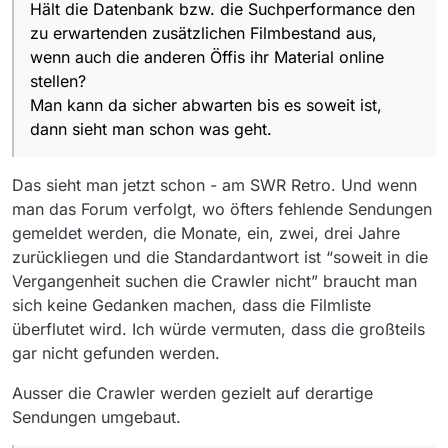
schon mal. Zum Beispiel Teilen der
Hält die Datenbank bzw. die Suchperformance den
Filmdatenbank, alles was vor dem 1.1.1970
zu erwartenden zusätzlichen Filmbestand aus,
ausgestrahlt wurde in eine eigene Datenbank.
wenn auch die anderen Öffis ihr Material online
Oder man nimmt gleich ein späteres Datum als
stellen?
Trennung wie den 1.1.2000 oder den 1. Januar
des Vorjahres mit jeweiligem jährlichem
Man kann da sicher abwarten bis es soweit ist,
Übertrag. Denn die überwiegende Mehrheit
dann sieht man schon was geht.
dürfte sicher ohnehin nach aktuellen Sendungen
suchen.
Das sieht man jetzt schon - am SWR Retro. Und wenn
man das Forum verfolgt, wo öfters fehlende Sendungen
gemeldet werden, die Monate, ein, zwei, drei Jahre
zurückliegen und die Standardantwort ist “soweit in die
Vergangenheit suchen die Crawler nicht” braucht man
sich keine Gedanken machen, dass die Filmliste
überflutet wird. Ich würde vermuten, dass die großteils
gar nicht gefunden werden.
Ausser die Crawler werden gezielt auf derartige
Sendungen umgebaut.