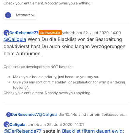
Check your entitlement. Nobody owes you anything.
C
1 Antwort
DerReisende77
schrieb am
22. Juni 2020, 14:00
D
ENTWICKLER
zuletzt editiert von
Offline
@
Caligula
Wenn Du die Blacklist vor der Bearbeitung
deaktivierst hast Du auch keine langen Verzögerungen
beim Aufräumen.
Open source developers do NOT have to:
Make your issue a priority, just because you say so.
Give you any sort of "timetable", or explanation for why it´s "taking
too long".
Check your entitlement. Nobody owes you anything.
DerReisende77
@
Caligula
die 10.44s sind nur ein Teilausschnitt
D
des Prozesses.
Caligula
schrieb am
22. Juni 2020, 14:01
C
Ich habe deine Blacklist mal bei mir eingebaut
zuletzt editiert von
Offline
@
DerReisende77
sagte in
Blacklist filtern dauert ewig
:
und mein supernagelneuer core i9 mit 16