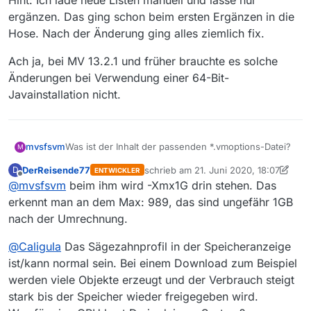
ergänzen. Das ging schon beim ersten Ergänzen in die
Hose. Nach der Änderung ging alles ziemlich fix.
Ach ja, bei MV 13.2.1 und früher brauchte es solche
Änderungen bei Verwendung einer 64-Bit-
Javainstallation nicht.
Was ist der Inhalt der passenden *.vmoptions-Datei?
mvsfsvm
M
DerReisende77
schrieb am
21. Juni 2020, 18:07
D
ENTWICKLER
Bei mir sieht das so aus
zuletzt editiert von DerReisende77
Offline
@
mvsfsvm
beim ihm wird -Xmx1G drin stehen. Das
# Enter one VM parameter per line

erkennt man an dem Max: 989, das sind ungefähr 1GB
# For example, to adjust the maximum memory 
nach der Umrechnung.
Standardmäßig steht da nur der Kommentar drin und
# -Xmx512m

es wird -Xmx1g verwendet. Was bei mi viel zu wenig
# To include another file, uncomment the foll
@
Caligula
Das Sägezahnprofil in der Speicheranzeige
ist, weshalb der Start und andere Aktionen wie neue
Hint: Ich lade neue Listen manuell und lasse nur
# -include-options [path to other .vmoption f
ist/kann normal sein. Bei einem Download zum Beispiel
Listen Laden ewig dauern bzw. gar nicht mehr zu
ergänzen. Das ging schon beim ersten Ergänzen in
Ende kommen.
die Hose. Nach der Änderung ging alles ziemlich fix.
Ach ja, bei MV 13.2.1 und früher brauchte es solche
werden viele Objekte erzeugt und der Verbrauch steigt
Änderungen bei Verwendung einer 64-Bit-
stark bis der Speicher wieder freigegeben wird.
Javainstallation nicht.