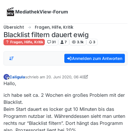
Skip to content
MediathekView-Forum
Übersicht
Fragen, Hilfe, Kritik
Blacklist filtern dauert ewig
Fragen, Hilfe, Kritik
31
7
3.1k
3
Anmelden zum Antworten
Caligula
schrieb am
20. Juni 2020, 06:40
C
zuletzt editiert von Caligula
Offline
Hallo,
ich habe seit ca. 2 Wochen ein großes Problem mit der
Blacklist.
Beim Start dauert es locker gut 10 Minuten bis das
Programm nutzbar ist. Währenddessen sieht man unten
rechts nur “Blacklist filtern”. Dort hängt das Programm
also. Prozessorlast liegt bei 20%.