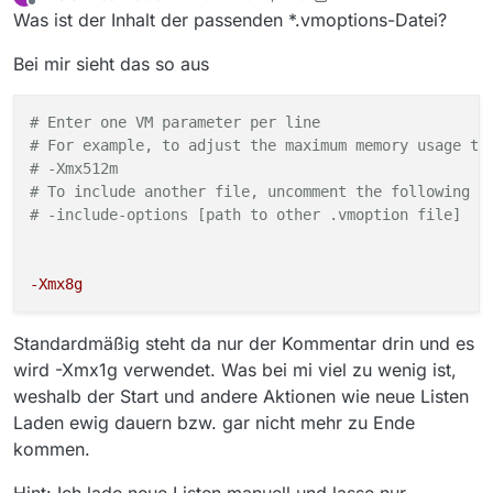
zuletzt editiert von mvsfsvm
Offline
Was ist der Inhalt der passenden *.vmoptions-Datei?
Bei mir sieht das so aus
# Enter one VM parameter per line
# For example, to adjust the maximum memory usage to
# -Xmx512m
# To include another file, uncomment the following l
# -include-options [path to other .vmoption file]
-Xmx8g
Standardmäßig steht da nur der Kommentar drin und es
wird -Xmx1g verwendet. Was bei mi viel zu wenig ist,
weshalb der Start und andere Aktionen wie neue Listen
Laden ewig dauern bzw. gar nicht mehr zu Ende
kommen.
Hint: Ich lade neue Listen manuell und lasse nur