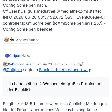
Config Schreiben nach:
C:\Users\Caligula.mediathek3\mediathek.xml startet
INFO 2020-06-20 08:37:52,072 [AWT-EventQueue-0]
controller.IoXmlSchreiben (IoXmlSchreiben.java:257) -
Config Schreiben beendet
2 Antworten
Hallo,
Caligula
C
DaDirnbocher
schrieb am
20. Juni 2020, 09:01
ich habe seit ca. 2 Wochen ein großes Problem mit der
zuletzt editiert von DaDirnbocher
Offline
@
Caligula
sagte in
Blacklist filtern dauert ewig
:
Blacklist.
Beim Start dauert es locker gut 10 Minuten bis das
Nicht ganz so lange, aber doch auch ein paar Minuten
Programm nutzbar ist. Währenddessen sieht man
dauert es dann, wann immer ich eine Sendung in die
ich habe seit ca. 2 Wochen ein großes Problem mit
unten rechts nur “Blacklist filtern”. Dort hängt das
Blacklist eintrage, bevor das Programm wieder
Version 13.5.1 / Win10
Programm also. Prozessorlast liegt bei 20%.
reagiert.
der Blacklist.
Ich habe weder an Mediathekview noch dem System
zum Zeitpunkt der Änderung des Verhaltens etwas
Es gibt zur 13.5.1 immer wieder so ähnliche Meldungen
geändert, kann mir das also nicht erklären und das
Ich hab mir die Protokolldatei angeschaut und nach
Programm hat zuvor nie so reagiert.
größeren Zeitlücken gesucht. Da findet sich eine
hier im Forum, aber meines Wissens bislang keine