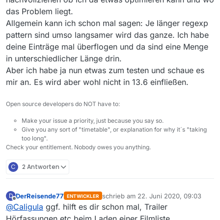
das Problem liegt.
Allgemein kann ich schon mal sagen: Je länger regexp
pattern sind umso langsamer wird das ganze. Ich habe
deine Einträge mal überflogen und da sind eine Menge
in unterschiedlicher Länge drin.
Aber ich habe ja nun etwas zum testen und schaue es
mir an. Es wird aber wohl nicht in 13.6 einfließen.
Open source developers do NOT have to:
Make your issue a priority, just because you say so.
Give you any sort of "timetable", or explanation for why it´s "taking
too long".
Check your entitlement. Nobody owes you anything.
C
2 Antworten
DerReisende77
schrieb am
22. Juni 2020, 09:03
D
ENTWICKLER
zuletzt editiert von
Offline
@
Caligula
ggf. hilft es dir schon mal, Trailer
Hörfassungen etc beim Laden einer Filmliste