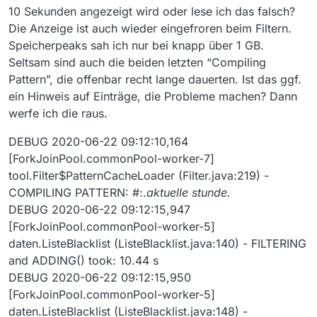
10 Sekunden angezeigt wird oder lese ich das falsch?
Die Anzeige ist auch wieder eingefroren beim Filtern.
Speicherpeaks sah ich nur bei knapp über 1 GB.
Seltsam sind auch die beiden letzten “Compiling
Pattern”, die offenbar recht lange dauerten. Ist das ggf.
ein Hinweis auf Einträge, die Probleme machen? Dann
werfe ich die raus.
DEBUG 2020-06-22 09:12:10,164
[ForkJoinPool.commonPool-worker-7]
tool.Filter$PatternCacheLoader (Filter.java:219) -
COMPILING PATTERN: #:.
aktuelle stunde.
DEBUG 2020-06-22 09:12:15,947
[ForkJoinPool.commonPool-worker-5]
daten.ListeBlacklist (ListeBlacklist.java:140) - FILTERING
and ADDING() took: 10.44 s
DEBUG 2020-06-22 09:12:15,950
[ForkJoinPool.commonPool-worker-5]
daten.ListeBlacklist (ListeBlacklist.java:148) -