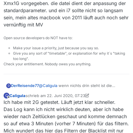
Xmx1G vorgegeben. die datei dient der anpassung der
standardparameter. und ein i7 sollte nicht so langsam
Schon mal vorab: Bei mir steht da nur der Kommentar
drin und sonst Nichts! Ich habe jetzt -Xmx2G
sein, mein altes macbook von 2011 läuft auch noch sehr
eingefügt und lasse das morgen laufen. Ich nutze ein
vernünftig mit MV
Notebook mit 4 GB Ram und Intel I7 3517U bei 1,9 GHz.
Ist keine superschnelle Maschine aber zuletzt lief da
Open source developers do NOT have to:
Mediathekview superschnell, bis zu diesem
plötzlichen Problem.
Make your issue a priority, just because you say so.
Give you any sort of "timetable", or explanation for why it´s "taking
too long".
Check your entitlement. Nobody owes you anything.
DerReisende77
@
Caligula
wenn nichts drin steht ist die
D
einstellung -Xmx1G vorgegeben. die datei dient
Caligula
schrieb am
22. Juni 2020, 07:23
C
der anpassung der standardparameter. und ein
zuletzt editiert von Caligula
Offline
Ich habe mit 2G getestet. Läuft jetzt klar schneller.
i7 sollte nicht so langsam sein, mein altes
macbook von 2011 läuft auch noch sehr
Das Log kann ich nicht wirklich deuten, aber ich habe
vernünftig mit MV
wieder nach Zeitlücken geschaut und komme demnach
so auf etwa 3 Minuten (vorher 7 Minuten) für das filtern.
Mich wundert das hier das Filtern der Blacklist mit nur