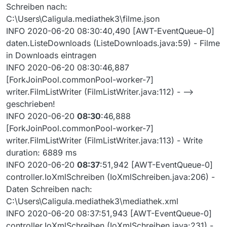
Schreiben nach:
C:\Users\Caligula.mediathek3\filme.json
INFO 2020-06-20 08:30:40,490 [AWT-EventQueue-0]
daten.ListeDownloads (ListeDownloads.java:59) - Filme
in Downloads eintragen
INFO 2020-06-20 08:30:46,887
[ForkJoinPool.commonPool-worker-7]
writer.FilmListWriter (FilmListWriter.java:112) - -->
geschrieben!
INFO 2020-06-20
08:30
:46,888
[ForkJoinPool.commonPool-worker-7]
writer.FilmListWriter (FilmListWriter.java:113) - Write
duration: 6889 ms
INFO 2020-06-20
08:37
:51,942 [AWT-EventQueue-0]
controller.IoXmlSchreiben (IoXmlSchreiben.java:206) -
Daten Schreiben nach:
C:\Users\Caligula.mediathek3\mediathek.xml
INFO 2020-06-20 08:37:51,943 [AWT-EventQueue-0]
controller.IoXmlSchreiben (IoXmlSchreiben.java:231) -