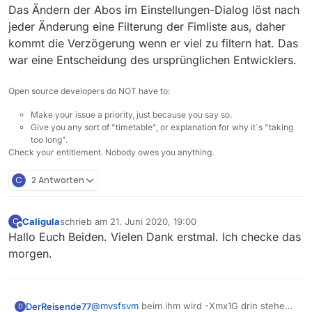
Das Ändern der Abos im Einstellungen-Dialog löst nach
jeder Änderung eine Filterung der Fimliste aus, daher
kommt die Verzögerung wenn er viel zu filtern hat. Das
war eine Entscheidung des ursprünglichen Entwicklers.
Open source developers do NOT have to:
Make your issue a priority, just because you say so.
Give you any sort of "timetable", or explanation for why it´s "taking
too long".
Check your entitlement. Nobody owes you anything.
C
2 Antworten
Caligula
schrieb am
21. Juni 2020, 19:00
C
zuletzt editiert von
Offline
Hallo Euch Beiden. Vielen Dank erstmal. Ich checke das
morgen.
@
mvsfsvm
beim ihm wird -Xmx1G drin stehen.
DerReisende77
D