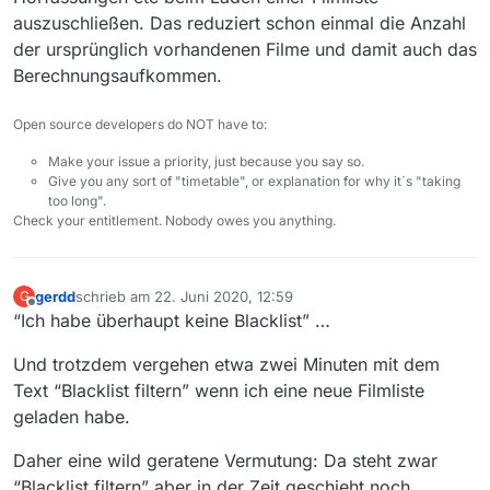
auszuschließen. Das reduziert schon einmal die Anzahl
der ursprünglich vorhandenen Filme und damit auch das
Berechnungsaufkommen.
Open source developers do NOT have to:
Make your issue a priority, just because you say so.
Give you any sort of "timetable", or explanation for why it´s "taking
too long".
Check your entitlement. Nobody owes you anything.
gerdd
schrieb am
22. Juni 2020, 12:59
G
zuletzt editiert von
Offline
“Ich habe überhaupt keine Blacklist” …
Und trotzdem vergehen etwa zwei Minuten mit dem
Text “Blacklist filtern” wenn ich eine neue Filmliste
geladen habe.
Daher eine wild geratene Vermutung: Da steht zwar
“Blacklist filtern” aber in der Zeit geschieht noch