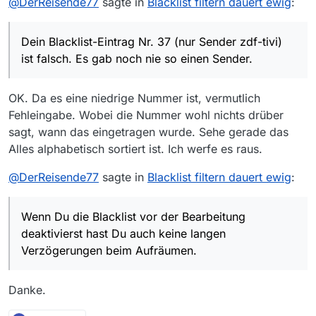
@
DerReisende77
sagte in
Blacklist filtern dauert ewig
:
hat sich einiges geändert. Und ich denke ich
kann einschätzen ob ich meine Zeit
verbrennen möchte oder ob ich sie mit Arbeit
Dein Blacklist-Eintrag Nr. 37 (nur Sender zdf-tivi)
oder Freizeit verbringe ;)
Und ja, der Text “Blacklist filtern” sollte
ist falsch. Es gab noch nie so einen Sender.
angepasst werden, da passieren noch ein paar
Filter mehr.
OK. Da es eine niedrige Nummer ist, vermutlich
Fehleingabe. Wobei die Nummer wohl nichts drüber
sagt, wann das eingetragen wurde. Sehe gerade das
Alles alphabetisch sortiert ist. Ich werfe es raus.
@
DerReisende77
sagte in
Blacklist filtern dauert ewig
:
Wenn Du die Blacklist vor der Bearbeitung
deaktivierst hast Du auch keine langen
Verzögerungen beim Aufräumen.
Danke.