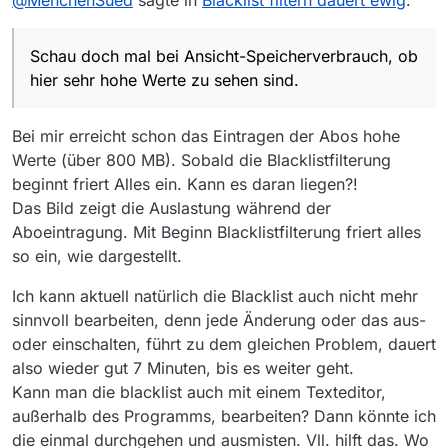
@
MenchenSued
sagte in
Blacklist filtern dauert ewig
:
INFO 2020-06-20
08:37
:51,942 [AWT-EventQueue-0]
controller.IoXmlSchreiben (IoXmlSchreiben.java:206) -
Daten Schreiben nach:
Schau doch mal bei Ansicht-Speicherverbrauch, ob
C:\Users\Caligula.mediathek3\mediathek.xml
INFO 2020-06-20 08:37:51,943 [AWT-EventQueue-0]
hier sehr hohe Werte zu sehen sind.
controller.IoXmlSchreiben (IoXmlSchreiben.java:231) -
Config Schreiben nach:
Bei mir erreicht schon das Eintragen der Abos hohe
C:\Users\Caligula.mediathek3\mediathek.xml startet
INFO 2020-06-20 08:37:52,072 [AWT-EventQueue-0]
Werte (über 800 MB). Sobald die Blacklistfilterung
controller.IoXmlSchreiben (IoXmlSchreiben.java:257) -
beginnt friert Alles ein. Kann es daran liegen?!
Config Schreiben beendet
Das Bild zeigt die Auslastung während der
Aboeintragung. Mit Beginn Blacklistfilterung friert alles
so ein, wie dargestellt.
Ich kann aktuell natürlich die Blacklist auch nicht mehr
sinnvoll bearbeiten, denn jede Änderung oder das aus-
oder einschalten, führt zu dem gleichen Problem, dauert
also wieder gut 7 Minuten, bis es weiter geht.
Kann man die blacklist auch mit einem Texteditor,
außerhalb des Programms, bearbeiten? Dann könnte ich
die einmal durchgehen und ausmisten. Vll. hilft das. Wo