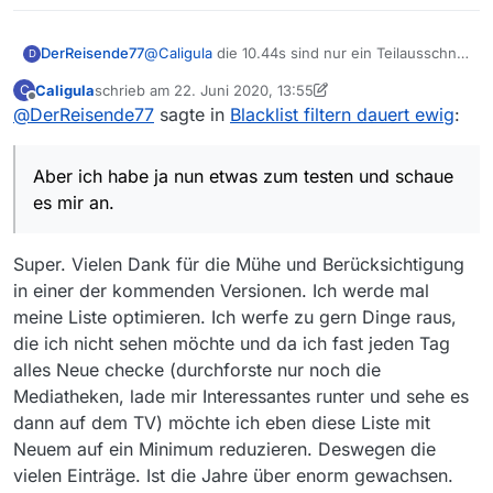
DerReisende77
@
Caligula
die 10.44s sind nur ein Teilausschnitt
D
des Prozesses.
Caligula
schrieb am
22. Juni 2020, 13:55
C
Ich habe deine Blacklist mal bei mir eingebaut
zuletzt editiert von Caligula
Offline
@
DerReisende77
sagte in
Blacklist filtern dauert ewig
:
und mein supernagelneuer core i9 mit 16
kernen braucht 1 Minute (unter Vollast und
Pfeifen der Lüfter) bis etwas dargestellt wird :D
Aber ich habe ja nun etwas zum testen und schaue
Der Speicherverbrauch scheint nicht das
Problem zu sein mit 2GB Zuweisung aber es ist
es mir an.
zur Zeit einfach ein Berechnungsproblem. Die
Blacklist muß auf alle Einträge angewendet
Super. Vielen Dank für die Mühe und Berücksichtigung
werden, da wird also ordentlich etwas
berechnet zur Zeit. Ich muß das mal
in einer der kommenden Versionen. Ich werde mal
nachvollziehen ob ich da etwas optimieren
meine Liste optimieren. Ich werfe zu gern Dinge raus,
kann und wo das Problem liegt.
die ich nicht sehen möchte und da ich fast jeden Tag
Allgemein kann ich schon mal sagen: Je länger
regexp pattern sind umso langsamer wird das
alles Neue checke (durchforste nur noch die
ganze. Ich habe deine Einträge mal überflogen
Mediatheken, lade mir Interessantes runter und sehe es
und da sind eine Menge in unterschiedlicher
dann auf dem TV) möchte ich eben diese Liste mit
Länge drin.
Neuem auf ein Minimum reduzieren. Deswegen die
Aber ich habe ja nun etwas zum testen und
schaue es mir an. Es wird aber wohl nicht in
vielen Einträge. Ist die Jahre über enorm gewachsen.
13.6 einfließen.