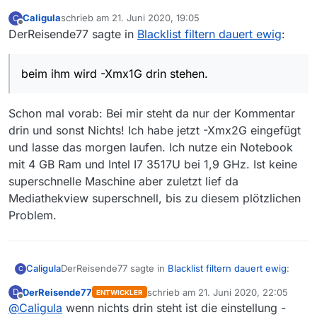
Das erkennt man an dem Max: 989, das sind
Caligula
schrieb am
21. Juni 2020, 19:05
C
ungefähr 1GB nach der Umrechnung.
@
Caligula
Das Sägezahnprofil in der
zuletzt editiert von
Offline
DerReisende77 sagte in
Blacklist filtern dauert ewig
:
Speicheranzeige ist/kann normal sein. Bei
einem Download zum Beispiel werden viele
Objekte erzeugt und der Verbrauch steigt stark
beim ihm wird -Xmx1G drin stehen.
zukommen lassen könntest. Dann könnte ich
bis der Speicher wieder freigegeben wird.
auf meinem System mal sehen wie lange es
Was für eine CPU hast Du in deinem System?
hier dauert. Ansonsten wird eine Fehlersuche
Das Ändern der Abos im Einstellungen-Dialog
Die lange Dauer der Abo und Blacklist kann
Schon mal vorab: Bei mir steht da nur der Kommentar
echt schwierig das zu beheben, da ich nur 328
löst nach jeder Änderung eine Filterung der
auch mit deiner Einstellung der
Blacklisteinträge und knapp 20 Abos habe.
Fimliste aus, daher kommt die Verzögerung
drin und sonst Nichts! Ich habe jetzt -Xmx2G eingefügt
Tabellensortierung zusammenhängen. Aber
Falls Du genügend Arbeitsspeicher hast hilft es
wenn er viel zu filtern hat. Das war eine
genau kann ich das nicht nachvollziehen. Von
und lasse das morgen laufen. Ich nutze ein Notebook
sicherlich den Startparameter von -Xmx1G auf -
Entscheidung des ursprünglichen Entwicklers.
daher wäre es gut wenn Du mir die
mit 4 GB Ram und Intel I7 3517U bei 1,9 GHz. Ist keine
Xmx2G oder höher zu setzen. Je weniger
superschnelle Maschine aber zuletzt lief da
aggressiv das Programm Speicher freigeben
muß desto schneller ist es.
Mediathekview superschnell, bis zu diesem plötzlichen
Problem.
DerReisende77 sagte in
Blacklist filtern dauert ewig
:
Caligula
C
DerReisende77
schrieb am
21. Juni 2020, 22:05
D
ENTWICKLER
zuletzt editiert von
Offline
@
Caligula
wenn nichts drin steht ist die einstellung -
beim ihm wird -Xmx1G drin stehen.