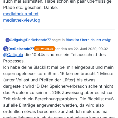
auch mal ausmisten. Habe schon ein paar überflüssige
aggressiv das Programm Speicher freigeben
Pfade etc. gesehen. Danke.
muß desto schneller ist es.
mediathek.xml.txt
mediathekview.log
@
DerReisende77
sagte in
Blacklist filtern dauert ewig
:
Caligula
C
DerReisende77
schrieb am
22. Juni 2020, 09:02
D
ENTWICKLER
zuletzt editiert von
Offline
@
Caligula
die 10.44s sind nur ein Teilausschnitt des
Von daher wäre es gut wenn Du mir die
mediathek.xml
Prozesses.
Anbei die Datei und auch das letzte Log. Die werde ich
Ich habe deine Blacklist mal bei mir eingebaut und mein
auch mal ausmisten. Habe schon ein paar überflüssige
zukommen lassen könntest.
supernagelneuer core i9 mit 16 kernen braucht 1 Minute
Pfade etc. gesehen. Danke.
mediathek.xml.txt
(unter Vollast und Pfeifen der Lüfter) bis etwas
mediathekview.log
dargestellt wird :D Der Speicherverbrauch scheint nicht
das Problem zu sein mit 2GB Zuweisung aber es ist zur
Zeit einfach ein Berechnungsproblem. Die Blacklist muß
auf alle Einträge angewendet werden, da wird also
ordentlich etwas berechnet zur Zeit. Ich muß das mal
nachvollziehen ob ich da etwas optimieren kann und wo