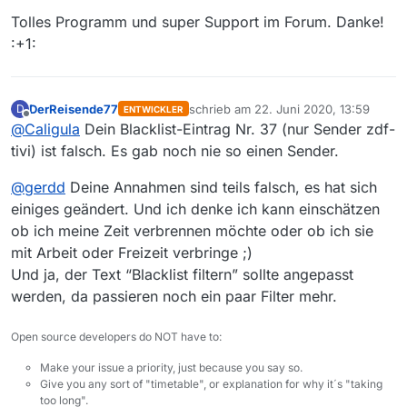
Tolles Programm und super Support im Forum. Danke!
:+1:
DerReisende77
schrieb am
22. Juni 2020, 13:59
D
ENTWICKLER
zuletzt editiert von
Offline
@
Caligula
Dein Blacklist-Eintrag Nr. 37 (nur Sender zdf-
tivi) ist falsch. Es gab noch nie so einen Sender.
@
gerdd
Deine Annahmen sind teils falsch, es hat sich
einiges geändert. Und ich denke ich kann einschätzen
ob ich meine Zeit verbrennen möchte oder ob ich sie
mit Arbeit oder Freizeit verbringe ;)
Und ja, der Text “Blacklist filtern” sollte angepasst
werden, da passieren noch ein paar Filter mehr.
Open source developers do NOT have to:
Make your issue a priority, just because you say so.
Give you any sort of "timetable", or explanation for why it´s "taking
too long".