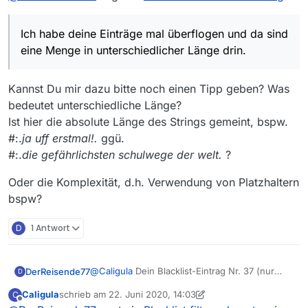
kernen braucht 1 Minute (unter Vollast und
Pfeifen der Lüfter) bis etwas dargestellt wird :D
Ich habe deine Einträge mal überflogen und da sind
Der Speicherverbrauch scheint nicht das
Problem zu sein mit 2GB Zuweisung aber es ist
eine Menge in unterschiedlicher Länge drin.
zur Zeit einfach ein Berechnungsproblem. Die
Blacklist muß auf alle Einträge angewendet
Kannst Du mir dazu bitte noch einen Tipp geben? Was
werden, da wird also ordentlich etwas
berechnet zur Zeit. Ich muß das mal
bedeutet unterschiedliche Länge?
nachvollziehen ob ich da etwas optimieren
Ist hier die absolute Länge des Strings gemeint, bspw.
kann und wo das Problem liegt.
#:.
ja uff erstmal!.
ggü.
Allgemein kann ich schon mal sagen: Je länger
regexp pattern sind umso langsamer wird das
#:.
die gefährlichsten schulwege der welt.
?
ganze. Ich habe deine Einträge mal überflogen
und da sind eine Menge in unterschiedlicher
Oder die Komplexität, d.h. Verwendung von Platzhaltern
Länge drin.
bspw?
Aber ich habe ja nun etwas zum testen und
schaue es mir an. Es wird aber wohl nicht in
D
1 Antwort
13.6 einfließen.
@
Caligula
Dein Blacklist-Eintrag Nr. 37 (nur
DerReisende77
D
Sender zdf-tivi) ist falsch. Es gab noch nie so
Caligula
schrieb am
22. Juni 2020, 14:03
C
einen Sender.
@
gerdd
Deine Annahmen sind teils falsch, es
zuletzt editiert von Caligula
Offline