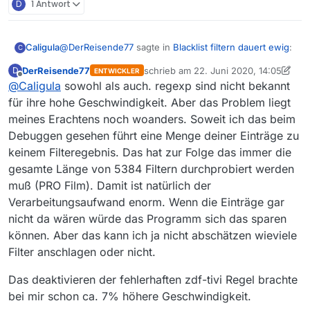
D
1 Antwort
@
DerReisende77
sagte in
Blacklist filtern dauert ewig
:
Caligula
C
DerReisende77
schrieb am
22. Juni 2020, 14:05
D
ENTWICKLER
zuletzt editiert von DerReisende77
Offline
@
Caligula
sowohl als auch. regexp sind nicht bekannt
Ich habe deine Einträge mal überflogen und da
sind eine Menge in unterschiedlicher Länge drin.
für ihre hohe Geschwindigkeit. Aber das Problem liegt
Kannst Du mir dazu bitte noch einen Tipp geben? Was
meines Erachtens noch woanders. Soweit ich das beim
bedeutet unterschiedliche Länge?
Debuggen gesehen führt eine Menge deiner Einträge zu
Ist hier die absolute Länge des Strings gemeint, bspw.
Oder die Komplexität, d.h. Verwendung von
#:.
ja uff erstmal!.
ggü.
Platzhaltern bspw?
keinem Filteregebnis. Das hat zur Folge das immer die
#:.
die gefährlichsten schulwege der welt.
?
gesamte Länge von 5384 Filtern durchprobiert werden
muß (PRO Film). Damit ist natürlich der
Verarbeitungsaufwand enorm. Wenn die Einträge gar
nicht da wären würde das Programm sich das sparen
können. Aber das kann ich ja nicht abschätzen wieviele
Filter anschlagen oder nicht.
Das deaktivieren der fehlerhaften zdf-tivi Regel brachte
bei mir schon ca. 7% höhere Geschwindigkeit.