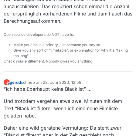
auszuschließen. Das reduziert schon einmal die Anzahl
der ursprünglich vorhandenen Filme und damit auch das
Berechnungsaufkommen.
Open source developers do NOT have to:
Make your issue a priority, just because you say so.
Give you any sort of "timetable", or explanation for why it´s "taking
too long".
Check your entitlement. Nobody owes you anything.
gerdd
schrieb am
22. Juni 2020, 12:59
G
zuletzt editiert von
Offline
“Ich habe überhaupt keine Blacklist” …
Und trotzdem vergehen etwa zwei Minuten mit dem
Text “Blacklist filtern” wenn ich eine neue Filmliste
geladen habe.
Daher eine wild geratene Vermutung: Da steht zwar
“Blacklist filtern” aber in der Zeit geschieht noch