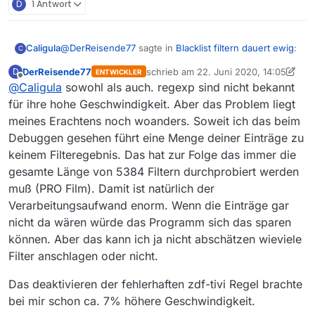
D
1 Antwort
@
DerReisende77
sagte in
Blacklist filtern dauert ewig
:
Caligula
C
DerReisende77
schrieb am
22. Juni 2020, 14:05
D
ENTWICKLER
zuletzt editiert von DerReisende77
Offline
@
Caligula
sowohl als auch. regexp sind nicht bekannt
Ich habe deine Einträge mal überflogen und da
sind eine Menge in unterschiedlicher Länge drin.
für ihre hohe Geschwindigkeit. Aber das Problem liegt
Kannst Du mir dazu bitte noch einen Tipp geben? Was
meines Erachtens noch woanders. Soweit ich das beim
bedeutet unterschiedliche Länge?
Debuggen gesehen führt eine Menge deiner Einträge zu
Ist hier die absolute Länge des Strings gemeint, bspw.
Oder die Komplexität, d.h. Verwendung von
#:.
ja uff erstmal!.
ggü.
Platzhaltern bspw?
keinem Filteregebnis. Das hat zur Folge das immer die
#:.
die gefährlichsten schulwege der welt.
?
gesamte Länge von 5384 Filtern durchprobiert werden
muß (PRO Film). Damit ist natürlich der
Verarbeitungsaufwand enorm. Wenn die Einträge gar
nicht da wären würde das Programm sich das sparen
können. Aber das kann ich ja nicht abschätzen wieviele
Filter anschlagen oder nicht.
Das deaktivieren der fehlerhaften zdf-tivi Regel brachte
bei mir schon ca. 7% höhere Geschwindigkeit.