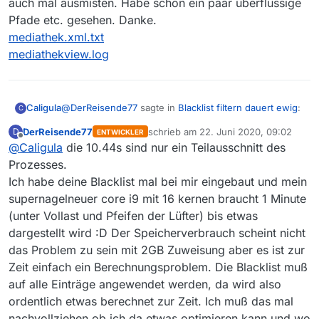
auch mal ausmisten. Habe schon ein paar überflüssige
aggressiv das Programm Speicher freigeben
Pfade etc. gesehen. Danke.
muß desto schneller ist es.
mediathek.xml.txt
mediathekview.log
@
DerReisende77
sagte in
Blacklist filtern dauert ewig
:
Caligula
C
DerReisende77
schrieb am
22. Juni 2020, 09:02
D
ENTWICKLER
zuletzt editiert von
Offline
@
Caligula
die 10.44s sind nur ein Teilausschnitt des
Von daher wäre es gut wenn Du mir die
mediathek.xml
Prozesses.
Anbei die Datei und auch das letzte Log. Die werde ich
Ich habe deine Blacklist mal bei mir eingebaut und mein
auch mal ausmisten. Habe schon ein paar überflüssige
zukommen lassen könntest.
supernagelneuer core i9 mit 16 kernen braucht 1 Minute
Pfade etc. gesehen. Danke.
mediathek.xml.txt
(unter Vollast und Pfeifen der Lüfter) bis etwas
mediathekview.log
dargestellt wird :D Der Speicherverbrauch scheint nicht
das Problem zu sein mit 2GB Zuweisung aber es ist zur
Zeit einfach ein Berechnungsproblem. Die Blacklist muß
auf alle Einträge angewendet werden, da wird also
ordentlich etwas berechnet zur Zeit. Ich muß das mal
nachvollziehen ob ich da etwas optimieren kann und wo