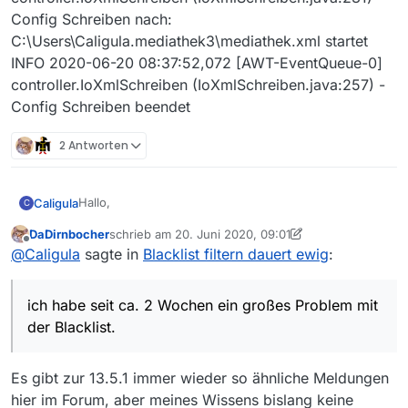
Config Schreiben nach:
C:\Users\Caligula.mediathek3\mediathek.xml startet
INFO 2020-06-20 08:37:52,072 [AWT-EventQueue-0]
controller.IoXmlSchreiben (IoXmlSchreiben.java:257) -
Config Schreiben beendet
2 Antworten
Hallo,
Caligula
C
DaDirnbocher
schrieb am
20. Juni 2020, 09:01
ich habe seit ca. 2 Wochen ein großes Problem mit der
zuletzt editiert von DaDirnbocher
Offline
@
Caligula
sagte in
Blacklist filtern dauert ewig
:
Blacklist.
Beim Start dauert es locker gut 10 Minuten bis das
Nicht ganz so lange, aber doch auch ein paar Minuten
Programm nutzbar ist. Währenddessen sieht man
dauert es dann, wann immer ich eine Sendung in die
ich habe seit ca. 2 Wochen ein großes Problem mit
unten rechts nur “Blacklist filtern”. Dort hängt das
Blacklist eintrage, bevor das Programm wieder
Version 13.5.1 / Win10
Programm also. Prozessorlast liegt bei 20%.
reagiert.
der Blacklist.
Ich habe weder an Mediathekview noch dem System
zum Zeitpunkt der Änderung des Verhaltens etwas
Es gibt zur 13.5.1 immer wieder so ähnliche Meldungen
geändert, kann mir das also nicht erklären und das
Ich hab mir die Protokolldatei angeschaut und nach
Programm hat zuvor nie so reagiert.
größeren Zeitlücken gesucht. Da findet sich eine
hier im Forum, aber meines Wissens bislang keine