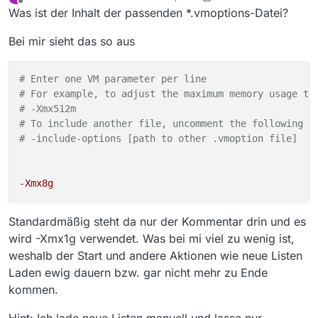
zuletzt editiert von mvsfsvm
Offline
Was ist der Inhalt der passenden *.vmoptions-Datei?
Bei mir sieht das so aus
# Enter one VM parameter per line
# For example, to adjust the maximum memory usage to
# -Xmx512m
# To include another file, uncomment the following l
# -include-options [path to other .vmoption file]
-Xmx8g
Standardmäßig steht da nur der Kommentar drin und es
wird -Xmx1g verwendet. Was bei mi viel zu wenig ist,
weshalb der Start und andere Aktionen wie neue Listen
Laden ewig dauern bzw. gar nicht mehr zu Ende
kommen.
Hint: Ich lade neue Listen manuell und lasse nur