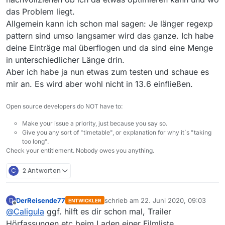
das Problem liegt.
Allgemein kann ich schon mal sagen: Je länger regexp
pattern sind umso langsamer wird das ganze. Ich habe
deine Einträge mal überflogen und da sind eine Menge
in unterschiedlicher Länge drin.
Aber ich habe ja nun etwas zum testen und schaue es
mir an. Es wird aber wohl nicht in 13.6 einfließen.
Open source developers do NOT have to:
Make your issue a priority, just because you say so.
Give you any sort of "timetable", or explanation for why it´s "taking
too long".
Check your entitlement. Nobody owes you anything.
C
2 Antworten
DerReisende77
schrieb am
22. Juni 2020, 09:03
D
ENTWICKLER
zuletzt editiert von
Offline
@
Caligula
ggf. hilft es dir schon mal, Trailer
Hörfassungen etc beim Laden einer Filmliste