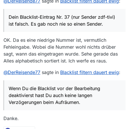
@
DerReisende77
sagte in
Blacklist filtern dauert ewig
:
hat sich einiges geändert. Und ich denke ich
kann einschätzen ob ich meine Zeit
verbrennen möchte oder ob ich sie mit Arbeit
Dein Blacklist-Eintrag Nr. 37 (nur Sender zdf-tivi)
oder Freizeit verbringe ;)
Und ja, der Text “Blacklist filtern” sollte
ist falsch. Es gab noch nie so einen Sender.
angepasst werden, da passieren noch ein paar
Filter mehr.
OK. Da es eine niedrige Nummer ist, vermutlich
Fehleingabe. Wobei die Nummer wohl nichts drüber
sagt, wann das eingetragen wurde. Sehe gerade das
Alles alphabetisch sortiert ist. Ich werfe es raus.
@
DerReisende77
sagte in
Blacklist filtern dauert ewig
:
Wenn Du die Blacklist vor der Bearbeitung
deaktivierst hast Du auch keine langen
Verzögerungen beim Aufräumen.
Danke.