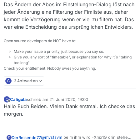
Das Ändern der Abos im Einstellungen-Dialog löst nach
jeder Änderung eine Filterung der Fimliste aus, daher
kommt die Verzögerung wenn er viel zu filtern hat. Das
war eine Entscheidung des ursprünglichen Entwicklers.
Open source developers do NOT have to:
Make your issue a priority, just because you say so.
Give you any sort of "timetable", or explanation for why it´s "taking
too long".
Check your entitlement. Nobody owes you anything.
C
2 Antworten
Caligula
schrieb am
21. Juni 2020, 19:00
C
zuletzt editiert von
Offline
Hallo Euch Beiden. Vielen Dank erstmal. Ich checke das
morgen.
@
mvsfsvm
beim ihm wird -Xmx1G drin stehen.
DerReisende77
D