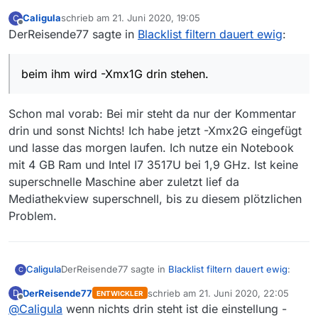
Das erkennt man an dem Max: 989, das sind
Caligula
schrieb am
21. Juni 2020, 19:05
C
ungefähr 1GB nach der Umrechnung.
@
Caligula
Das Sägezahnprofil in der
zuletzt editiert von
Offline
DerReisende77 sagte in
Blacklist filtern dauert ewig
:
Speicheranzeige ist/kann normal sein. Bei
einem Download zum Beispiel werden viele
Objekte erzeugt und der Verbrauch steigt stark
beim ihm wird -Xmx1G drin stehen.
zukommen lassen könntest. Dann könnte ich
bis der Speicher wieder freigegeben wird.
auf meinem System mal sehen wie lange es
Was für eine CPU hast Du in deinem System?
hier dauert. Ansonsten wird eine Fehlersuche
Das Ändern der Abos im Einstellungen-Dialog
Die lange Dauer der Abo und Blacklist kann
Schon mal vorab: Bei mir steht da nur der Kommentar
echt schwierig das zu beheben, da ich nur 328
löst nach jeder Änderung eine Filterung der
auch mit deiner Einstellung der
Blacklisteinträge und knapp 20 Abos habe.
Fimliste aus, daher kommt die Verzögerung
drin und sonst Nichts! Ich habe jetzt -Xmx2G eingefügt
Tabellensortierung zusammenhängen. Aber
Falls Du genügend Arbeitsspeicher hast hilft es
wenn er viel zu filtern hat. Das war eine
genau kann ich das nicht nachvollziehen. Von
und lasse das morgen laufen. Ich nutze ein Notebook
sicherlich den Startparameter von -Xmx1G auf -
Entscheidung des ursprünglichen Entwicklers.
daher wäre es gut wenn Du mir die
mit 4 GB Ram und Intel I7 3517U bei 1,9 GHz. Ist keine
Xmx2G oder höher zu setzen. Je weniger
superschnelle Maschine aber zuletzt lief da
aggressiv das Programm Speicher freigeben
muß desto schneller ist es.
Mediathekview superschnell, bis zu diesem plötzlichen
Problem.
DerReisende77 sagte in
Blacklist filtern dauert ewig
:
Caligula
C
DerReisende77
schrieb am
21. Juni 2020, 22:05
D
ENTWICKLER
zuletzt editiert von
Offline
@
Caligula
wenn nichts drin steht ist die einstellung -
beim ihm wird -Xmx1G drin stehen.