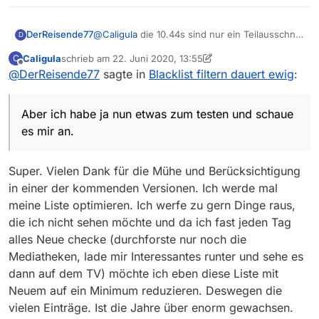
DerReisende77
@
Caligula
die 10.44s sind nur ein Teilausschnitt
D
des Prozesses.
Caligula
schrieb am
22. Juni 2020, 13:55
C
Ich habe deine Blacklist mal bei mir eingebaut
zuletzt editiert von Caligula
Offline
@
DerReisende77
sagte in
Blacklist filtern dauert ewig
:
und mein supernagelneuer core i9 mit 16
kernen braucht 1 Minute (unter Vollast und
Pfeifen der Lüfter) bis etwas dargestellt wird :D
Aber ich habe ja nun etwas zum testen und schaue
Der Speicherverbrauch scheint nicht das
Problem zu sein mit 2GB Zuweisung aber es ist
es mir an.
zur Zeit einfach ein Berechnungsproblem. Die
Blacklist muß auf alle Einträge angewendet
Super. Vielen Dank für die Mühe und Berücksichtigung
werden, da wird also ordentlich etwas
berechnet zur Zeit. Ich muß das mal
in einer der kommenden Versionen. Ich werde mal
nachvollziehen ob ich da etwas optimieren
meine Liste optimieren. Ich werfe zu gern Dinge raus,
kann und wo das Problem liegt.
die ich nicht sehen möchte und da ich fast jeden Tag
Allgemein kann ich schon mal sagen: Je länger
regexp pattern sind umso langsamer wird das
alles Neue checke (durchforste nur noch die
ganze. Ich habe deine Einträge mal überflogen
Mediatheken, lade mir Interessantes runter und sehe es
und da sind eine Menge in unterschiedlicher
dann auf dem TV) möchte ich eben diese Liste mit
Länge drin.
Neuem auf ein Minimum reduzieren. Deswegen die
Aber ich habe ja nun etwas zum testen und
schaue es mir an. Es wird aber wohl nicht in
vielen Einträge. Ist die Jahre über enorm gewachsen.
13.6 einfließen.