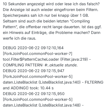
10 Sekunden angezeigt wird oder lese ich das falsch?
Die Anzeige ist auch wieder eingefroren beim Filtern.
Speicherpeaks sah ich nur bei knapp über 1 GB.
Seltsam sind auch die beiden letzten “Compiling
Pattern”, die offenbar recht lange dauerten. Ist das ggf.
ein Hinweis auf Einträge, die Probleme machen? Dann
werfe ich die raus.
DEBUG 2020-06-22 09:12:10,164
[ForkJoinPool.commonPool-worker-7]
tool.Filter$PatternCacheLoader (Filter.java:219) -
COMPILING PATTERN: #:.
aktuelle stunde.
DEBUG 2020-06-22 09:12:15,947
[ForkJoinPool.commonPool-worker-5]
daten.ListeBlacklist (ListeBlacklist.java:140) - FILTERING
and ADDING() took: 10.44 s
DEBUG 2020-06-22 09:12:15,950
[ForkJoinPool.commonPool-worker-5]
daten.ListeBlacklist (ListeBlacklist.java:148) -