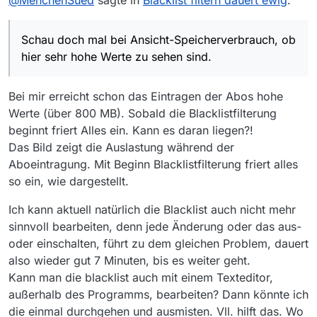
@
MenchenSued
sagte in
Blacklist filtern dauert ewig
:
INFO 2020-06-20
08:37
:51,942 [AWT-EventQueue-0]
controller.IoXmlSchreiben (IoXmlSchreiben.java:206) -
Daten Schreiben nach:
Schau doch mal bei Ansicht-Speicherverbrauch, ob
C:\Users\Caligula.mediathek3\mediathek.xml
INFO 2020-06-20 08:37:51,943 [AWT-EventQueue-0]
hier sehr hohe Werte zu sehen sind.
controller.IoXmlSchreiben (IoXmlSchreiben.java:231) -
Config Schreiben nach:
Bei mir erreicht schon das Eintragen der Abos hohe
C:\Users\Caligula.mediathek3\mediathek.xml startet
INFO 2020-06-20 08:37:52,072 [AWT-EventQueue-0]
Werte (über 800 MB). Sobald die Blacklistfilterung
controller.IoXmlSchreiben (IoXmlSchreiben.java:257) -
beginnt friert Alles ein. Kann es daran liegen?!
Config Schreiben beendet
Das Bild zeigt die Auslastung während der
Aboeintragung. Mit Beginn Blacklistfilterung friert alles
so ein, wie dargestellt.
Ich kann aktuell natürlich die Blacklist auch nicht mehr
sinnvoll bearbeiten, denn jede Änderung oder das aus-
oder einschalten, führt zu dem gleichen Problem, dauert
also wieder gut 7 Minuten, bis es weiter geht.
Kann man die blacklist auch mit einem Texteditor,
außerhalb des Programms, bearbeiten? Dann könnte ich
die einmal durchgehen und ausmisten. Vll. hilft das. Wo