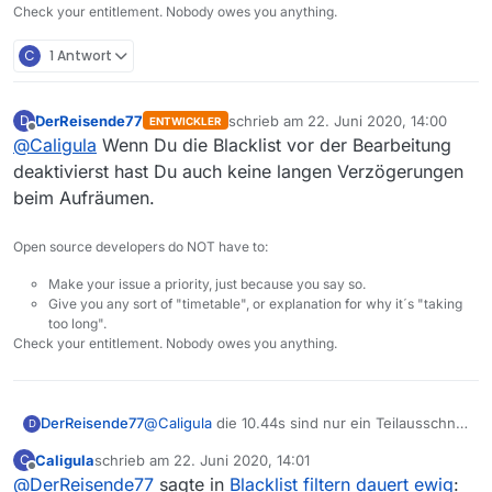
Check your entitlement. Nobody owes you anything.
C
1 Antwort
DerReisende77
schrieb am
22. Juni 2020, 14:00
D
ENTWICKLER
zuletzt editiert von
Offline
@
Caligula
Wenn Du die Blacklist vor der Bearbeitung
deaktivierst hast Du auch keine langen Verzögerungen
beim Aufräumen.
Open source developers do NOT have to:
Make your issue a priority, just because you say so.
Give you any sort of "timetable", or explanation for why it´s "taking
too long".
Check your entitlement. Nobody owes you anything.
DerReisende77
@
Caligula
die 10.44s sind nur ein Teilausschnitt
D
des Prozesses.
Caligula
schrieb am
22. Juni 2020, 14:01
C
Ich habe deine Blacklist mal bei mir eingebaut
zuletzt editiert von
Offline
@
DerReisende77
sagte in
Blacklist filtern dauert ewig
:
und mein supernagelneuer core i9 mit 16