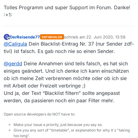
Tolles Programm und super Support im Forum. Danke!
:+1:
DerReisende77
schrieb am
22. Juni 2020, 13:59
D
ENTWICKLER
zuletzt editiert von
Offline
@
Caligula
Dein Blacklist-Eintrag Nr. 37 (nur Sender zdf-
tivi) ist falsch. Es gab noch nie so einen Sender.
@
gerdd
Deine Annahmen sind teils falsch, es hat sich
einiges geändert. Und ich denke ich kann einschätzen
ob ich meine Zeit verbrennen möchte oder ob ich sie
mit Arbeit oder Freizeit verbringe ;)
Und ja, der Text “Blacklist filtern” sollte angepasst
werden, da passieren noch ein paar Filter mehr.
Open source developers do NOT have to:
Make your issue a priority, just because you say so.
Give you any sort of "timetable", or explanation for why it´s "taking
too long".