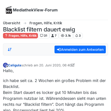
Skip to content
MediathekView-Forum
Übersicht
Fragen, Hilfe, Kritik
Blacklist filtern dauert ewig
Fragen, Hilfe, Kritik
31
7
3.1k
3
Anmelden zum Antworten
Caligula
schrieb am
20. Juni 2020, 06:40
C
zuletzt editiert von Caligula
Offline
Hallo,
ich habe seit ca. 2 Wochen ein großes Problem mit der
Blacklist.
Beim Start dauert es locker gut 10 Minuten bis das
Programm nutzbar ist. Währenddessen sieht man unten
rechts nur “Blacklist filtern”. Dort hängt das Programm
also. Prozessorlast liegt bei 20%.