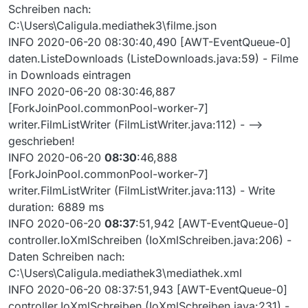
Schreiben nach:
C:\Users\Caligula.mediathek3\filme.json
INFO 2020-06-20 08:30:40,490 [AWT-EventQueue-0]
daten.ListeDownloads (ListeDownloads.java:59) - Filme
in Downloads eintragen
INFO 2020-06-20 08:30:46,887
[ForkJoinPool.commonPool-worker-7]
writer.FilmListWriter (FilmListWriter.java:112) - -->
geschrieben!
INFO 2020-06-20
08:30
:46,888
[ForkJoinPool.commonPool-worker-7]
writer.FilmListWriter (FilmListWriter.java:113) - Write
duration: 6889 ms
INFO 2020-06-20
08:37
:51,942 [AWT-EventQueue-0]
controller.IoXmlSchreiben (IoXmlSchreiben.java:206) -
Daten Schreiben nach:
C:\Users\Caligula.mediathek3\mediathek.xml
INFO 2020-06-20 08:37:51,943 [AWT-EventQueue-0]
controller.IoXmlSchreiben (IoXmlSchreiben.java:231) -