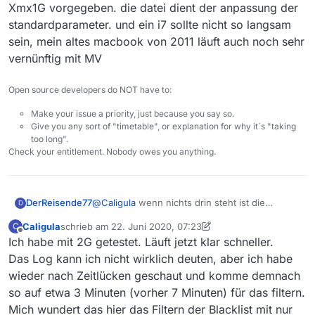
Xmx1G vorgegeben. die datei dient der anpassung der
standardparameter. und ein i7 sollte nicht so langsam
Schon mal vorab: Bei mir steht da nur der Kommentar
drin und sonst Nichts! Ich habe jetzt -Xmx2G
sein, mein altes macbook von 2011 läuft auch noch sehr
eingefügt und lasse das morgen laufen. Ich nutze ein
vernünftig mit MV
Notebook mit 4 GB Ram und Intel I7 3517U bei 1,9 GHz.
Ist keine superschnelle Maschine aber zuletzt lief da
Open source developers do NOT have to:
Mediathekview superschnell, bis zu diesem
plötzlichen Problem.
Make your issue a priority, just because you say so.
Give you any sort of "timetable", or explanation for why it´s "taking
too long".
Check your entitlement. Nobody owes you anything.
DerReisende77
@
Caligula
wenn nichts drin steht ist die
D
einstellung -Xmx1G vorgegeben. die datei dient
Caligula
schrieb am
22. Juni 2020, 07:23
C
der anpassung der standardparameter. und ein
zuletzt editiert von Caligula
Offline
Ich habe mit 2G getestet. Läuft jetzt klar schneller.
i7 sollte nicht so langsam sein, mein altes
macbook von 2011 läuft auch noch sehr
Das Log kann ich nicht wirklich deuten, aber ich habe
vernünftig mit MV
wieder nach Zeitlücken geschaut und komme demnach
so auf etwa 3 Minuten (vorher 7 Minuten) für das filtern.
Mich wundert das hier das Filtern der Blacklist mit nur