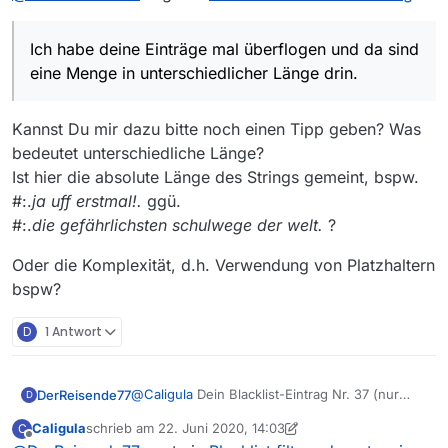
kernen braucht 1 Minute (unter Vollast und
Pfeifen der Lüfter) bis etwas dargestellt wird :D
Ich habe deine Einträge mal überflogen und da sind
Der Speicherverbrauch scheint nicht das
Problem zu sein mit 2GB Zuweisung aber es ist
eine Menge in unterschiedlicher Länge drin.
zur Zeit einfach ein Berechnungsproblem. Die
Blacklist muß auf alle Einträge angewendet
Kannst Du mir dazu bitte noch einen Tipp geben? Was
werden, da wird also ordentlich etwas
berechnet zur Zeit. Ich muß das mal
bedeutet unterschiedliche Länge?
nachvollziehen ob ich da etwas optimieren
Ist hier die absolute Länge des Strings gemeint, bspw.
kann und wo das Problem liegt.
#:.
ja uff erstmal!.
ggü.
Allgemein kann ich schon mal sagen: Je länger
regexp pattern sind umso langsamer wird das
#:.
die gefährlichsten schulwege der welt.
?
ganze. Ich habe deine Einträge mal überflogen
und da sind eine Menge in unterschiedlicher
Oder die Komplexität, d.h. Verwendung von Platzhaltern
Länge drin.
bspw?
Aber ich habe ja nun etwas zum testen und
schaue es mir an. Es wird aber wohl nicht in
D
1 Antwort
13.6 einfließen.
@
Caligula
Dein Blacklist-Eintrag Nr. 37 (nur
DerReisende77
D
Sender zdf-tivi) ist falsch. Es gab noch nie so
Caligula
schrieb am
22. Juni 2020, 14:03
C
einen Sender.
@
gerdd
Deine Annahmen sind teils falsch, es
zuletzt editiert von Caligula
Offline