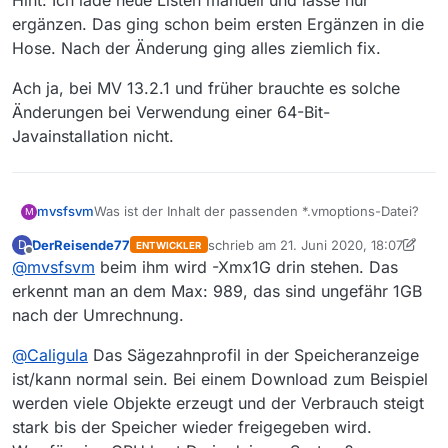
ergänzen. Das ging schon beim ersten Ergänzen in die
Hose. Nach der Änderung ging alles ziemlich fix.
Ach ja, bei MV 13.2.1 und früher brauchte es solche
Änderungen bei Verwendung einer 64-Bit-
Javainstallation nicht.
Was ist der Inhalt der passenden *.vmoptions-Datei?
mvsfsvm
M
DerReisende77
schrieb am
21. Juni 2020, 18:07
D
ENTWICKLER
Bei mir sieht das so aus
zuletzt editiert von DerReisende77
Offline
@
mvsfsvm
beim ihm wird -Xmx1G drin stehen. Das
# Enter one VM parameter per line

erkennt man an dem Max: 989, das sind ungefähr 1GB
# For example, to adjust the maximum memory 
nach der Umrechnung.
Standardmäßig steht da nur der Kommentar drin und
# -Xmx512m

es wird -Xmx1g verwendet. Was bei mi viel zu wenig
# To include another file, uncomment the foll
@
Caligula
Das Sägezahnprofil in der Speicheranzeige
ist, weshalb der Start und andere Aktionen wie neue
Hint: Ich lade neue Listen manuell und lasse nur
# -include-options [path to other .vmoption f
ist/kann normal sein. Bei einem Download zum Beispiel
Listen Laden ewig dauern bzw. gar nicht mehr zu
ergänzen. Das ging schon beim ersten Ergänzen in
Ende kommen.
die Hose. Nach der Änderung ging alles ziemlich fix.
Ach ja, bei MV 13.2.1 und früher brauchte es solche
werden viele Objekte erzeugt und der Verbrauch steigt
Änderungen bei Verwendung einer 64-Bit-
stark bis der Speicher wieder freigegeben wird.
Javainstallation nicht.