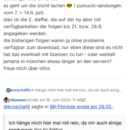
es geht um die (nicht lachen 😎 ) pumuckl-sendungen
vom 7. + 14.6. juni.
dies ist die 2. staffel, die auf der hp aber mit
verfügbarkeiten der folgen bis 21. bzw. 28.6.
angegeben werden.
die bisherigen folgen waren ja ohne probleme
verfügbar zum download, nur eben diese sind es nicht
hat das eventuell mit lizenzen zu tun - oder werkelt
jemand in münchen etwas länger an den servern?
freue mich über infos
kroscha19
ich hänge mich hier mal mit rein, da mir auch einige
K
sendungen des br fehlen.
vitusson
schrieb am
16. Juni 2020, 17:40
es geht um die (nicht lachen 😎 ) pumuckl-
zuletzt editiert von vitusson
Offline
@
kroscha19
sagte in
BR-Filmliste endet am 26.05.
:
sendungen vom 7. + 14.6. juni.
dies ist die 2. staffel, die auf der hp aber mit
verfügbarkeiten der folgen bis 21. bzw. 28.6.
ich hänge mich hier mal mit rein, da mir auch einige
angegeben werden.
die bisherigen folgen waren ja ohne probleme
sendungen des br fehlen.