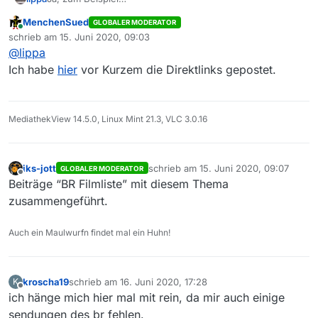
»https://www.br.de/mediathek/video/irgendwie-und-
MenchenSued
GLOBALER MODERATOR
sowieso-miteinander-auseinander-12-
Online
schrieb am
15. Juni 2020, 09:03
av:5ea1958a1e098f0013849b75«. Vielen Dank für die
zuletzt editiert von
@
lippa
rasche Antwort!
Ich habe
hier
vor Kurzem die Direktlinks gepostet.
MediathekView 14.5.0, Linux Mint 21.3, VLC 3.0.16
iks-jott
schrieb am
15. Juni 2020, 09:07
GLOBALER MODERATOR
zuletzt editiert von
Offline
Beiträge “BR Filmliste” mit diesem Thema
zusammengeführt.
Auch ein Maulwurfn findet mal ein Huhn!
kroscha19
schrieb am
16. Juni 2020, 17:28
K
zuletzt editiert von
Offline
ich hänge mich hier mal mit rein, da mir auch einige
sendungen des br fehlen.