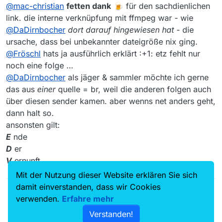
Offline
@
mac-christian
fetten dank
@
DaDirnbocher
🍺 für den sachdienlichen
danke, hatte das
verwechselt. in der app (mac, version
link. die interne verknüpfung mit ffmpeg war - wie
Nein, das bedeutet nicht “nicht ladbar” und auch
13.5.1) sind die o. g. sendungen jedenfalls
@
DaDirnbocher
dort darauf hingewiesen hat
- die
nicht “Dateigrösse null”.
bei mir bisher nur von ard und nicht als
ursache, dass bei unbekannter dateigröße nix ging.
Lies mal
hier
weiter.
ladbar aufgeführt = dateigröße null.
@
Fröschl
hats ja ausführlich erklärt :+1: etz fehlt nur
noch eine folge …
@
DaDirnbocher
als jäger & sammler möchte ich gerne
das aus
einer
quelle = br, weil die anderen folgen auch
über diesen sender kamen. aber wenns net anders geht,
dann halt so.
ansonsten gilt:
E
nde
D
er
V
ernunft
Mit der Nutzung dieser Website erklären Sie sich
damit einverstanden, dass wir Cookies
verwenden.
Erfahre mehr
Verstanden!