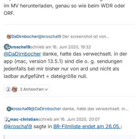
im MV herunterladen, genau so wie beim WDR oder
ORF.
DaDirnbocher
@
kroscha19
Der screenshot ist von
mediathekviewweb.de, nicht von
kroscha19
schrieb am
16. Juni 2020, 19:32
K
mediathekview, dem Programm, das unter
zuletzt editiert von
Offline
@
DaDirnbocher
danke, hatte das verwechselt. in der
WIn/Linux/Mac läuft.
app (mac, version 13.5.1) sind die o. g. sendungen
jedenfalls bei mir bisher nur von ard und nicht als
ladbar aufgeführt = dateigröße null.
2 Antworten
kroscha19
@
DaDirnbocher
danke, hatte das verwechselt. in
K
der app (mac, version 13.5.1) sind die o. g.
mac-christian
schrieb am
16. Juni 2020, 20:07
sendungen jedenfalls bei mir bisher nur von ard und
zuletzt editiert von
Offline
@
kroscha19
sagte in
BR-Filmliste endet am 26.05.
:
nicht als ladbar aufgeführt = dateigröße null.