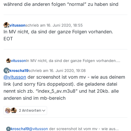
während die anderen folgen “normal” zu haben sind
vitusson
schrieb am
16. Juni 2020, 18:55
zuletzt editiert von
Offline
In MV nicht, da sind der ganze Folgen vorhanden.
EOT
vitusson
In MV nicht, da sind der ganze Folgen vorhanden.
EOT
kroscha19
schrieb am
16. Juni 2020, 19:08
K
zuletzt editiert von
Offline
@
vitusson
der screenshot ist vom mv - wie aus deinem
link (und sorry fürs doppelpost). die geladene datei
nennt sich zb. “index_5_av.m3u8” und hat 20kb. alle
anderen sind im mb-bereich
2 Antworten
kroscha19
@
vitusson
der screenshot ist vom mv - wie aus
K