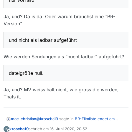
nur von ard
Ja, und? Da is da. Oder warum brauchst eine “BR-
Version”
und nicht als ladbar aufgeführt
Wie werden Sendungen als “nucht ladbar” aufgeführt?
dateigröße null.
Ja, und? MV weiss halt nicht, wie gross die werden,
Thats it.
@
kroscha19
sagte in
BR-Filmliste endet am
mac-christian
26.05.
:
kroscha19
schrieb am
16. Juni 2020, 20:52
K
zuletzt editiert von