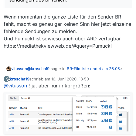
verfügbar zum download, nur eben diese sind es
nicht
hat das eventuell mit lizenzen zu tun - oder werkelt
Wenn momentan die ganze Liste für den Sender BR
jemand in münchen etwas länger an den servern?
fehlt, macht es genau gar keinen Sinn hier jetzt einzelne
freue mich über infos
fehlende Sendungen zu melden.
Und Pumuckl ist sowieso auch über ARD verfügbar
https://mediathekviewweb.de/#query=Pumuckl
@
kroscha19
sagte in
BR-Filmliste endet am 26.05.
:
vitusson
kroscha19
schrieb am
16. Juni 2020, 18:50
K
zuletzt editiert von
Offline
@
vitusson
! ja, aber nur in kb-größen:
ich hänge mich hier mal mit rein, da mir auch
einige sendungen des br fehlen.
Wenn momentan die ganze Liste für den Sender BR
fehlt, macht es genau gar keinen Sinn hier jetzt
einzelne fehlende Sendungen zu melden.
Und Pumuckl ist sowieso auch über ARD verfügbar
https://mediathekviewweb.de/#query=Pumuckl