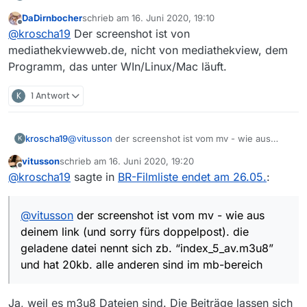
deinem link (und sorry fürs doppelpost). die
DaDirnbocher
schrieb am
16. Juni 2020, 19:10
geladene datei nennt sich zb. “index_5_av.m3u8”
zuletzt editiert von
Offline
@
kroscha19
Der screenshot ist von
und hat 20kb. alle anderen sind im mb-bereich
mediathekviewweb.de, nicht von mediathekview, dem
Programm, das unter WIn/Linux/Mac läuft.
K
1 Antwort
kroscha19
@
vitusson
der screenshot ist vom mv - wie aus
K
deinem link (und sorry fürs doppelpost). die
vitusson
schrieb am
16. Juni 2020, 19:20
geladene datei nennt sich zb. “index_5_av.m3u8”
zuletzt editiert von
Offline
@
kroscha19
sagte in
BR-Filmliste endet am 26.05.
:
und hat 20kb. alle anderen sind im mb-bereich
@
vitusson
der screenshot ist vom mv - wie aus
deinem link (und sorry fürs doppelpost). die
geladene datei nennt sich zb. “index_5_av.m3u8”
und hat 20kb. alle anderen sind im mb-bereich
Ja, weil es m3u8 Dateien sind. Die Beiträge lassen sich