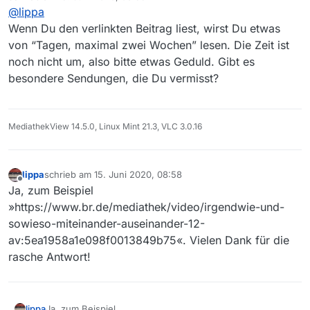
zuletzt editiert von
@
lippa
Wenn Du den verlinkten Beitrag liest, wirst Du etwas
von “Tagen, maximal zwei Wochen” lesen. Die Zeit ist
noch nicht um, also bitte etwas Geduld. Gibt es
besondere Sendungen, die Du vermisst?
MediathekView 14.5.0, Linux Mint 21.3, VLC 3.0.16
lippa
schrieb am
15. Juni 2020, 08:58
zuletzt editiert von
Offline
Ja, zum Beispiel
»https://www.br.de/mediathek/video/irgendwie-und-
sowieso-miteinander-auseinander-12-
av:5ea1958a1e098f0013849b75«. Vielen Dank für die
rasche Antwort!
lippa
Ja, zum Beispiel