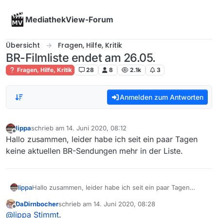
Skip to content
MediathekView-Forum
Übersicht
Fragen, Hilfe, Kritik
BR-Filmliste endet am 26.05.
Fragen, Hilfe, Kritik
28
8
2.1k
3
Anmelden zum Antworten
lippa
schrieb am
14. Juni 2020, 08:12
zuletzt editiert von
Offline
Hallo zusammen, leider habe ich seit ein paar Tagen
keine aktuellen BR-Sendungen mehr in der Liste.
lippa
Hallo zusammen, leider habe ich seit ein paar Tagen
keine aktuellen BR-Sendungen mehr in der Liste.
DaDirnbocher
schrieb am
14. Juni 2020, 08:28
zuletzt editiert von
Offline
@
lippa
Stimmt
.