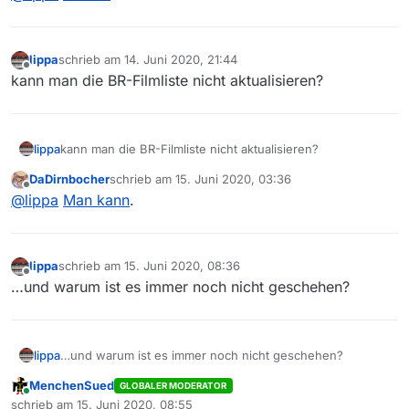
lippa
schrieb am
14. Juni 2020, 21:44
zuletzt editiert von
Offline
kann man die BR-Filmliste nicht aktualisieren?
lippa
kann man die BR-Filmliste nicht aktualisieren?
DaDirnbocher
schrieb am
15. Juni 2020, 03:36
zuletzt editiert von
Offline
@
lippa
Man kann
.
lippa
schrieb am
15. Juni 2020, 08:36
zuletzt editiert von
Offline
…und warum ist es immer noch nicht geschehen?
lippa
…und warum ist es immer noch nicht geschehen?
MenchenSued
GLOBALER MODERATOR
Online
schrieb am
15. Juni 2020, 08:55