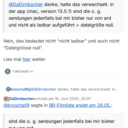
@
DaDirnbocher
danke, hatte das verwechselt. in
der app (mac, version 13.5.1) sind die o. g.
sendungen jedenfalls bei mir bisher nur von ard
und nicht als ladbar aufgeführt = dateigröße null.
Nein, das bedeutet nicht “nicht ladbar” und auch nicht
“Dateigrösse null”.
Lies mal
hier
weiter.
K
1 Antwort
kroscha19
@
DaDirnbocher
danke, hatte das verwechselt. in
K
der app (mac, version 13.5.1) sind die o. g.
DaDirnbocher
schrieb am
16. Juni 2020, 20:07
sendungen jedenfalls bei mir bisher nur von ard und
zuletzt editiert von
Offline
@
kroscha19
sagte in
BR-Filmliste endet am 26.05.
:
nicht als ladbar aufgeführt = dateigröße null.
sind die o. g. sendungen jedenfalls bei mir bisher