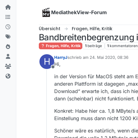
Skip to content
MediathekView-Forum
Übersicht
Fragen, Hilfe, Kritik
Bandbreitenbegrenzung
Fragen, Hilfe, Kritik
1
beiträge
1
kommentatoren
HarryJ
schrieb am
24. Mai 2020, 08:36
H
zuletzt editiert von
Hi,
Offline
in der Version für MacOS steht am Ei
anderen Plattform ist dagegen „max.
Download“ erwarte ich, dass ich hie
dann (scheinbar) nicht funktioniert. B
Konkret: Habe hier ca. 1,8 MByte/s 
Einstellung muss dann nicht 1200 KiB
Schöner wäre es natürlich, wenn di