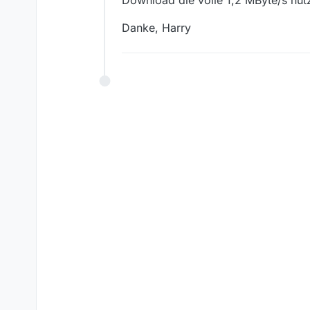
Download die volle 1,2 MByte/s nu
Danke, Harry