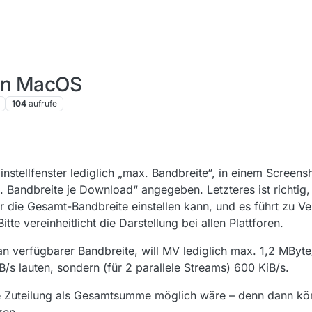
 in MacOS
104
aufrufe
nstellfenster lediglich „max. Bandbreite“, in einem Screens
 Bandbreite je Download“ angegeben. Letzteres ist richtig,
r die Gesamt-Bandbreite einstellen kann, und es führt zu V
itte vereinheitlicht die Darstellung bei allen Plattforen.
an verfügbarer Bandbreite, will MV lediglich max. 1,2 MByt
/s lauten, sondern (für 2 parallele Streams) 600 KiB/s.
e Zuteilung als Gesamtsumme möglich wäre – denn dann kön