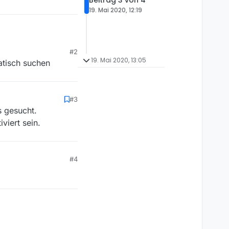
Beitrag 3 von 4
19. Mai 2020, 12:19
#2
19. Mai 2020, 13:05
atisch suchen
re, funktioniert dies
#3
n bei den Abos (unter
s gesucht.
liste aus. Woran liegt
viert sein.
#4