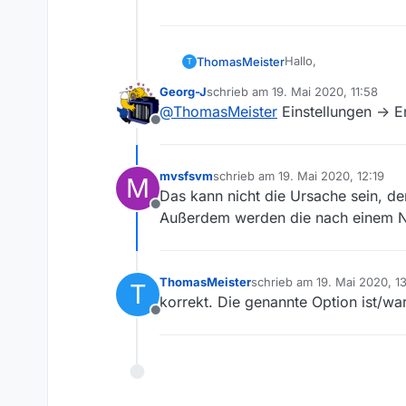
Hallo,
ThomasMeister
T
Georg-J
schrieb am
19. Mai 2020, 11:58
ich nutze seit kurze
zuletzt editiert von
@
ThomasMeister
Einstellungen -> E
Offline
Ich habe mit ein paar 
Allerdings habe ich f
mvsfsvm
schrieb am
19. Mai 2020, 12:19
M
auch (Anzahl unten ä
zuletzt editiert von
Das kann nicht die Ursache sein, de
Downloads) keine neu
Erst wenn ich das Pro
Offline
Außerdem werden die nach einem Neus
das? Was mache ich f
ThomasMeister
schrieb am
19. Mai 2020, 1
T
zuletzt editiert von
korrekt. Die genannte Option ist/war
Offline