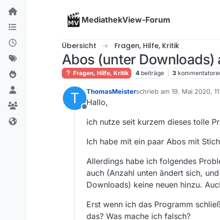
Skip to content
MediathekView-Forum
Übersicht
Fragen, Hilfe, Kritik
Abos (unter Downloads) a
Fragen, Hilfe, Kritik
4
beiträge
3
kommentatore
ThomasMeister
schrieb am
19. Mai 2020, 11
T
zuletzt editiert von
Hallo,
Offline
ich nutze seit kurzem dieses toll
Ich habe mit ein paar Abos mit Stich
Allerdings habe ich folgendes Probl
auch (Anzahl unten ändert sich, und
Downloads) keine neuen hinzu. Auch
Erst wenn ich das Programm schließe
das? Was mache ich falsch?