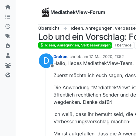
Skip to content
MediathekView-Forum
Übersicht
Ideen, Anregungen, Verbess
Lob und ein Vorschlag: F
Ideen, Anregungen, Verbesserungen
1
beiträge
Drakon
schrieb am
17. Mai 2020, 11:52
D
zuletzt editiert von
Hallo, liebes MediathekView-Team!
Offline
Zuerst möchte ich euch sagen, dass
Die Anwendung “MediathekView” ist 
öffentlich rechtlichen Sender und 
wegdenken. Danke dafür!
Ich weiß, dass ihr bemüht seid, di
Verbesserungsvorschlag machen:
Mir ist aufgefallen, dass die Anwen