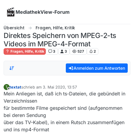
Skip to content
MediathekView-Forum
Übersicht
Fragen, Hilfe, Kritik
Direktes Speichern von MPEG-2-ts
Videos im MPEG-4-Format
Fragen, Hilfe, Kritik
3
3
527
2
Anmelden zum Antworten
textat
schrieb am
3. Mai 2020, 13:57
T
zuletzt editiert von
Offline
Mein Anliegen ist, daß ich ts-Dateien, die gebündelt in
Verzeichnissen
für bestimmte Filme gespeichert sind (aufgenommen
bei deren Sendung
über das TV-Kabel), in einem Rutsch zusammenfügen
und ins mp4-Format