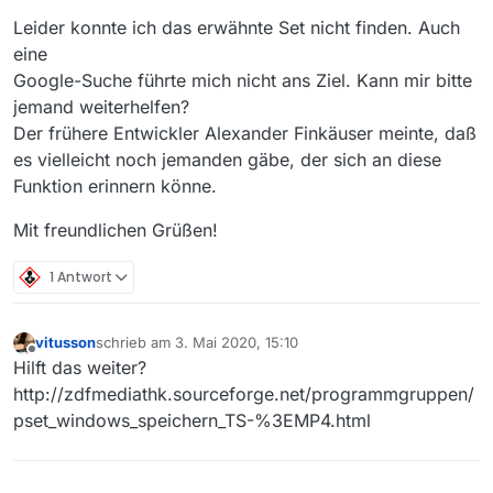
Leider konnte ich das erwähnte Set nicht finden. Auch
eine
Google-Suche führte mich nicht ans Ziel. Kann mir bitte
jemand weiterhelfen?
Der frühere Entwickler Alexander Finkäuser meinte, daß
es vielleicht noch jemanden gäbe, der sich an diese
Funktion erinnern könne.
Mit freundlichen Grüßen!
1 Antwort
vitusson
schrieb am
3. Mai 2020, 15:10
zuletzt editiert von
Offline
Hilft das weiter?
http://zdfmediathk.sourceforge.net/programmgruppen/
pset_windows_speichern_TS-%3EMP4.html