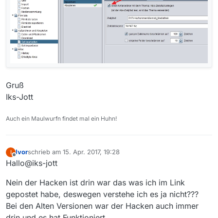
Gruß
Iks-Jott
Auch ein Maulwurfn findet mal ein Huhn!
Ivor
schrieb am
15. Apr. 2017, 19:28
I
zuletzt editiert von
Offline
Hallo@iks-jott
Nein der Hacken ist drin war das was ich im Link
gepostet habe, deswegen verstehe ich es ja nicht???
Bei den Alten Versionen war der Hacken auch immer
drin und es hat Funktioniert.