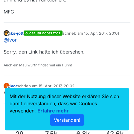
MFG
iks-jott
schrieb am
15. Apr. 2017, 20:01
GLOBALER MODERATOR
zuletzt editiert von
Offline
@
Ivor
Sorry, den Link hatte ich übersehen.
Auch ein Maulwurfn findet mal ein Huhn!
Ivor
schrieb am
15. Apr. 2017, 20:02
I
zuletzt editiert von
Offline
Aber danke für die Hilfe.
Mit der Nutzung dieser Website erklären Sie sich
damit einverstanden, dass wir Cookies
verwenden.
Erfahre mehr
Verstanden!
29
7.5k
6.8k
42.6k