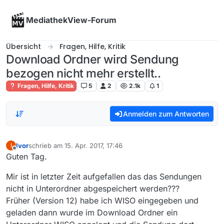
Skip to content
MediathekView-Forum
Übersicht
Fragen, Hilfe, Kritik
Download Ordner wird Sendung
bezogen nicht mehr erstellt..
Fragen, Hilfe, Kritik
5
2
2.1k
1
Anmelden zum Antworten
Ivor
schrieb am
15. Apr. 2017, 17:46
I
zuletzt editiert von
Offline
Guten Tag.
Mir ist in letzter Zeit aufgefallen das das Sendungen
nicht in Unterordner abgespeichert werden???
Früher (Version 12) habe ich WISO eingegeben und
geladen dann wurde im Download Ordner ein