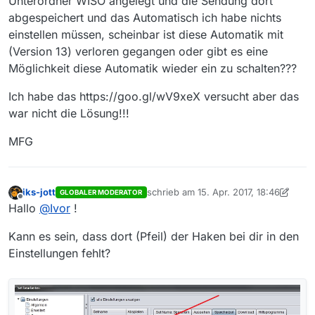
Unterordner WISO angelegt und die Sendung dort
abgespeichert und das Automatisch ich habe nichts
einstellen müssen, scheinbar ist diese Automatik mit
(Version 13) verloren gegangen oder gibt es eine
Möglichkeit diese Automatik wieder ein zu schalten???
Ich habe das https://goo.gl/wV9xeX versucht aber das
war nicht die Lösung!!!
MFG
iks-jott
schrieb am
15. Apr. 2017, 18:46
GLOBALER MODERATOR
zuletzt editiert von iks-jott
Offline
Hallo
@
Ivor
!
Kann es sein, dass dort (Pfeil) der Haken bei dir in den
Einstellungen fehlt?