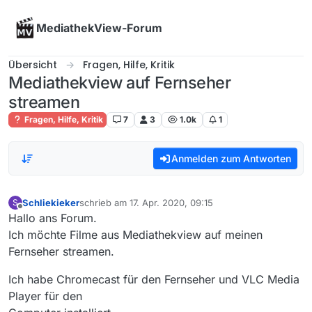
Skip to content
MediathekView-Forum
Übersicht
Fragen, Hilfe, Kritik
Mediathekview auf Fernseher
streamen
Fragen, Hilfe, Kritik
7
3
1.0k
1
Anmelden zum Antworten
Schliekieker
schrieb am
17. Apr. 2020, 09:15
S
zuletzt editiert von
Offline
Hallo ans Forum.
Ich möchte Filme aus Mediathekview auf meinen
Fernseher streamen.
Ich habe Chromecast für den Fernseher und VLC Media
Player für den