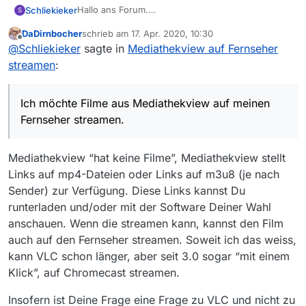
Hallo ans Forum.
Schliekieker
S
Ich möchte Filme aus Mediathekview auf meinen
DaDirnbocher
schrieb am
17. Apr. 2020, 10:30
Fernseher streamen.
Ich habe Chromecast für den Fernseher und VLC
zuletzt editiert von
Offline
@
Schliekieker
sagte in
Mediathekview auf Fernseher
Media Player für den
Computer installiert.
Wer von Euch kann mir Hilfestellung
streamen
:
diesbezüglich geben!?
Viele Grüße von Schliekieker
Ich möchte Filme aus Mediathekview auf meinen
Fernseher streamen.
Mediathekview “hat keine Filme”, Mediathekview stellt
Links auf mp4-Dateien oder Links auf m3u8 (je nach
Sender) zur Verfügung. Diese Links kannst Du
runterladen und/oder mit der Software Deiner Wahl
anschauen. Wenn die streamen kann, kannst den Film
auch auf den Fernseher streamen. Soweit ich das weiss,
kann VLC schon länger, aber seit 3.0 sogar “mit einem
Klick”, auf Chromecast streamen.
Insofern ist Deine Frage eine Frage zu VLC und nicht zu