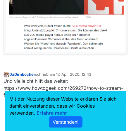
DaDirnbocher
schrieb am
17. Apr. 2020, 12:43
zuletzt editiert von
Offline
Und vielleicht hilft das weiter:
https://www.howtogeek.com/269272/how-to-stream-
from-vlc-to-your-chromecast/
Mit der Nutzung dieser Website erklären Sie sich
damit einverstanden, dass wir Cookies
verwenden.
Erfahre mehr
Verstanden!