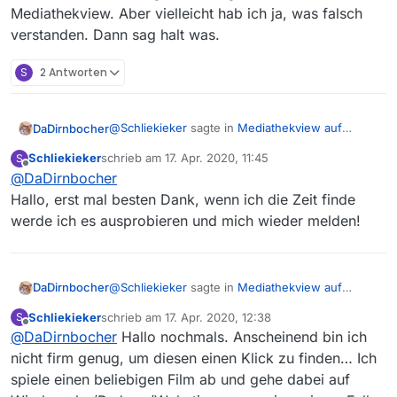
Mediathekview. Aber vielleicht hab ich ja, was falsch
verstanden. Dann sag halt was.
S
2 Antworten
@
Schliekieker
sagte in
Mediathekview auf
DaDirnbocher
Fernseher streamen
:
Schliekieker
schrieb am
17. Apr. 2020, 11:45
S
zuletzt editiert von
Offline
@
DaDirnbocher
Ich möchte Filme aus Mediathekview auf
meinen Fernseher streamen.
Hallo, erst mal besten Dank, wenn ich die Zeit finde
Mediathekview “hat keine Filme”,
werde ich es ausprobieren und mich wieder melden!
Mediathekview stellt Links auf mp4-Dateien oder
Links auf m3u8 (je nach Sender) zur Verfügung.
Insofern ist Deine Frage eine Frage zu VLC und
Diese Links kannst Du runterladen und/oder mit
nicht zu Mediathekview. Aber vielleicht hab ich
der Software Deiner Wahl anschauen. Wenn die
ja, was falsch verstanden. Dann sag halt was.
@
Schliekieker
sagte in
Mediathekview auf
DaDirnbocher
streamen kann, kannst den Film auch auf den
Fernseher streamen
:
Fernseher streamen. Soweit ich das weiss, kann
Schliekieker
schrieb am
17. Apr. 2020, 12:38
S
zuletzt editiert von
VLC schon länger, aber seit 3.0 sogar “mit
Offline
@
DaDirnbocher
Hallo nochmals. Anscheinend bin ich
Ich möchte Filme aus Mediathekview auf
einem Klick”, auf Chromecast streamen.
meinen Fernseher streamen.
nicht firm genug, um diesen einen Klick zu finden… Ich
Mediathekview “hat keine Filme”,
spiele einen beliebigen Film ab und gehe dabei auf
Mediathekview stellt Links auf mp4-Dateien oder