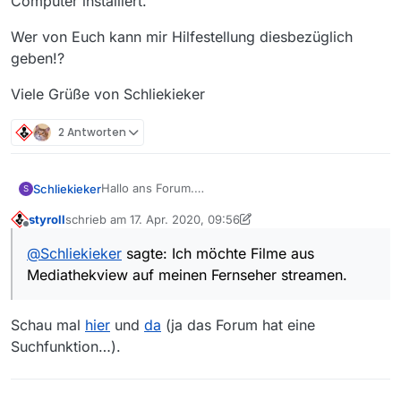
Computer installiert.
Wer von Euch kann mir Hilfestellung diesbezüglich
geben!?
Viele Grüße von Schliekieker
2 Antworten
Hallo ans Forum.
Schliekieker
S
Ich möchte Filme aus Mediathekview auf meinen
styroll
schrieb am
17. Apr. 2020, 09:56
Fernseher streamen.
Ich habe Chromecast für den Fernseher und VLC
zuletzt editiert von styroll
Offline
Media Player für den
@
Schliekieker
sagte: Ich möchte Filme aus
Computer installiert.
Wer von Euch kann mir Hilfestellung
Mediathekview auf meinen Fernseher streamen.
diesbezüglich geben!?
Viele Grüße von Schliekieker
Schau mal
hier
und
da
(ja das Forum hat eine
Suchfunktion…).