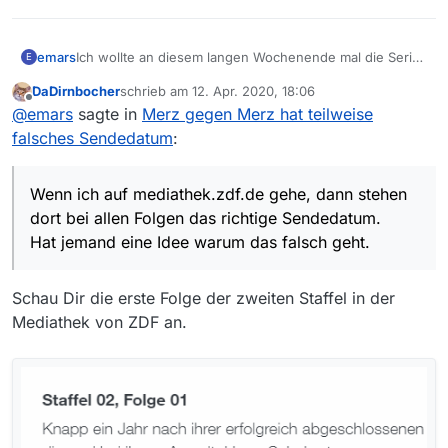
Ich wollte an diesem langen Wochenende mal die Serie
emars
E
Merz gegen Merz vom ZDF im Stück kucken.
DaDirnbocher
schrieb am
12. Apr. 2020, 18:06
Normalerweise kann man ja an dem Titelnamen die
Dabei habe ich leider festgestellt, das das Datum bei
zuletzt editiert von
Offline
@
emars
sagte in
Merz gegen Merz hat teilweise
Staffel und Folgen erkennen. Bei Merz gegen Merz
einigen Folgen falsch ist. Ein Teil der Folgen ist
geht das leider nicht. Also habe ich gedacht, die Folgen
angeblich schon im April 2019 gesendet worden.
Laut MV wurden die Folgen 4 am 18. 4. 2019, 6 am 20.
falsches Sendedatum
:
nach dem Datum abzuspielen.
4. 2019 und 8 am 21. 4. 2019 gesendet.
Wenn ich auf mediathek.zdf.de gehe, dann stehen dort
bei allen Folgen das richtige Sendedatum.
Wenn ich auf mediathek.zdf.de gehe, dann stehen
Hat jemand eine Idee warum das falsch geht.
dort bei allen Folgen das richtige Sendedatum.
Hat jemand eine Idee warum das falsch geht.
Schau Dir die erste Folge der zweiten Staffel in der
Mediathek von ZDF an.