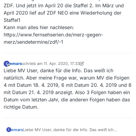
ZDF. Und jetzt im April 20 die Staffel 2. Im März und
April 2020 lief auf ZDF NEO eine Wiederholung der
Staffel1
Kann man alles hier nachlesen:
https://www.fernsehserien.de/merz-gegen-
merz/sendetermine/zdf/-1
emars
schrieb am
11. Apr. 2020, 17:33
E
zuletzt editiert von emars
4. Nov. 2020, 19:34
Offline
Liebe MV User, danke für die Info. Das weiß ich
natürlich. Aber meine Frage war, warum MV die Folgen
4 mit Datum 18. 4. 2019, 6 mit Datum 20. 4. 2019 und 8
mit Datum 21. 4. 2019 anzeigt. Also 3 Folgen haben ein
Datum vom letzten Jahr, die anderen Folgen haben das
richtige Datum.
emars
Liebe MV User, danke für die Info. Das weiß ich
E
natürlich. Aber meine Frage war, warum MV die Folgen