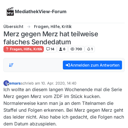
Skip to content
MediathekView-Forum
Übersicht
Fragen, Hilfe, Kritik
Merz gegen Merz hat teilweise
falsches Sendedatum
Fragen, Hilfe, Kritik
14
6
700
1
Anmelden zum Antworten
emars
schrieb am
10. Apr. 2020, 14:40
E
zuletzt editiert von
Offline
Ich wollte an diesem langen Wochenende mal die Serie
Merz gegen Merz vom ZDF im Stück kucken.
Normalerweise kann man ja an dem Titelnamen die
Staffel und Folgen erkennen. Bei Merz gegen Merz geht
das leider nicht. Also habe ich gedacht, die Folgen nach
dem Datum abzuspielen.