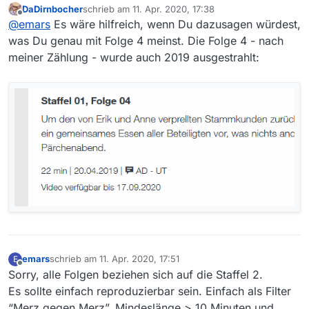
DaDirnbocher
schrieb am
11. Apr. 2020, 17:38
4 mit Datum 18. 4. 2019, 6 mit Datum 20. 4. 2019 und 8
zuletzt editiert von
Offline
@
emars
Es wäre hilfreich, wenn Du dazusagen würdest,
mit Datum 21. 4. 2019 anzeigt. Also 3 Folgen haben ein
Datum vom letzten Jahr, die anderen Folgen haben das
was Du genau mit Folge 4 meinst. Die Folge 4 - nach
richtige Datum.
meiner Zählung - wurde auch 2019 ausgestrahlt:
emars
schrieb am
11. Apr. 2020, 17:51
E
zuletzt editiert von
Offline
Sorry, alle Folgen beziehen sich auf die Staffel 2.
Es sollte einfach reproduzierbar sein. Einfach als Filter
“Merz gegen Merz”, Mindeslänge > 10 Minuten und