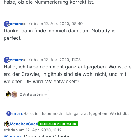
habe, ob die Nummerierung korrekt ist.
emars
schrieb am
12. Apr. 2020, 08:40
E
zuletzt editiert von
Offline
Danke, dann finde ich mich damit ab. Nobody is
perfect.
emars
schrieb am
12. Apr. 2020, 11:08
E
zuletzt editiert von
Offline
Hallo, ich habe noch nicht ganz aufgegeben. Wo ist die
src der Crawler, in github sind sie wohl nicht, und mit
welcher IDE wird MV entwickelt?
2 Antworten
emars
Hallo, ich habe noch nicht ganz aufgegeben. Wo ist die
E
src der Crawler, in github sind sie wohl nicht, und mit
MenchenSued
GLOBALER MODERATOR
welcher IDE wird MV entwickelt?
Offline
schrieb am
12. Apr. 2020, 11:12
zuletzt editiert von
@
emars
Doch, ist im Github: