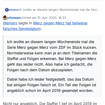
Ich wollte an diesem langen Wochenende mal die Serie
emars
E
Merz gegen Merz vom ZDF im Stück kucken.
vitusson
schrieb am
10. Apr. 2020, 16:33
Normalerweise kann man ja an dem Titelnamen die
Dabei habe ich leider festgestellt, das das Datum bei
zuletzt editiert von
Offline
@
emars
sagte in
Merz gegen Merz hat teilweise
Staffel und Folgen erkennen. Bei Merz gegen Merz
einigen Folgen falsch ist. Ein Teil der Folgen ist
geht das leider nicht. Also habe ich gedacht, die Folgen
angeblich schon im April 2019 gesendet worden.
Laut MV wurden die Folgen 4 am 18. 4. 2019, 6 am 20.
falsches Sendedatum
:
nach dem Datum abzuspielen.
4. 2019 und 8 am 21. 4. 2019 gesendet.
Wenn ich auf mediathek.zdf.de gehe, dann stehen dort
bei allen Folgen das richtige Sendedatum.
Ich wollte an diesem langen Wochenende mal die
Hat jemand eine Idee warum das falsch geht.
Serie Merz gegen Merz vom ZDF im Stück kucken.
Normalerweise kann man ja an dem Titelnamen die
Staffel und Folgen erkennen. Bei Merz gegen Merz
geht das leider nicht. Also habe ich gedacht, die
Folgen nach dem Datum abzuspielen.
Dabei habe ich leider festgestellt, das das Datum
bei einigen Folgen falsch ist. Ein Teil der Folgen ist
angeblich schon im April 2019 gesendet worden.
Nicht nur angeblich. Die Staffel 1 lief im April 2019 im