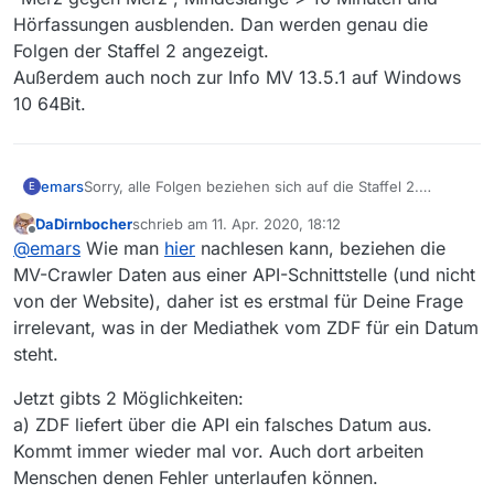
Hörfassungen ausblenden. Dan werden genau die
Folgen der Staffel 2 angezeigt.
Außerdem auch noch zur Info MV 13.5.1 auf Windows
10 64Bit.
emars
Sorry, alle Folgen beziehen sich auf die Staffel 2.
E
Es sollte einfach reproduzierbar sein. Einfach als Filter
DaDirnbocher
schrieb am
11. Apr. 2020, 18:12
“Merz gegen Merz”, Mindeslänge > 10 Minuten und
zuletzt editiert von
Offline
@
emars
Wie man
hier
nachlesen kann, beziehen die
Hörfassungen ausblenden. Dan werden genau die
Folgen der Staffel 2 angezeigt.
MV-Crawler Daten aus einer API-Schnittstelle (und nicht
Außerdem auch noch zur Info MV 13.5.1 auf Windows 10
von der Website), daher ist es erstmal für Deine Frage
64Bit.
irrelevant, was in der Mediathek vom ZDF für ein Datum
steht.
Jetzt gibts 2 Möglichkeiten:
a) ZDF liefert über die API ein falsches Datum aus.
Kommt immer wieder mal vor. Auch dort arbeiten
Menschen denen Fehler unterlaufen können.