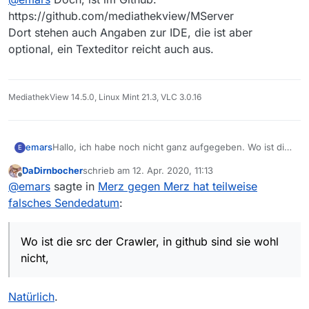
https://github.com/mediathekview/MServer
Dort stehen auch Angaben zur IDE, die ist aber
optional, ein Texteditor reicht auch aus.
MediathekView 14.5.0, Linux Mint 21.3, VLC 3.0.16
emars
Hallo, ich habe noch nicht ganz aufgegeben. Wo ist die
E
src der Crawler, in github sind sie wohl nicht, und mit
DaDirnbocher
schrieb am
12. Apr. 2020, 11:13
welcher IDE wird MV entwickelt?
zuletzt editiert von
Offline
@
emars
sagte in
Merz gegen Merz hat teilweise
falsches Sendedatum
:
Wo ist die src der Crawler, in github sind sie wohl
nicht,
Natürlich
.