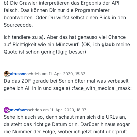
b) Die Crawler interpretieren das Ergebnis der API
falsch. Das können Dir nur die Programmierer
beantworten. Oder Du wirfst selbst einen Blick in den
Sourcecode.
Ich tendiere zu a). Aber das hat genauso viel Chance
auf Richtigkeit wie ein Münzwurf. (OK, ich
glaub
meine
Quote ist schon geringfügig besser)
vitusson
schrieb am
11. Apr. 2020, 18:32
zuletzt editiert von
Offline
Da das ZDF gerade bei Serien öfter mal was verbaselt,
gehe ich All In in und sage a) :face_with_medical_mask:
mvsfsvm
schrieb am
11. Apr. 2020, 18:37
M
zuletzt editiert von
Offline
Sehe ich auch so, denn schaut man sich die URLs an,
da steht das richtige Datum drin. Darüber hinaus sogar
die Nummer der Folge, wobei ich jetzt nicht überprüft