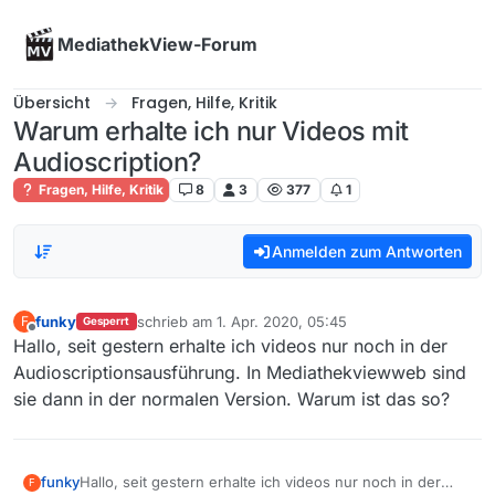
Skip to content
MediathekView-Forum
Übersicht
Fragen, Hilfe, Kritik
Warum erhalte ich nur Videos mit
Audioscription?
Fragen, Hilfe, Kritik
8
3
377
1
Anmelden zum Antworten
funky
schrieb am
1. Apr. 2020, 05:45
F
Gesperrt
zuletzt editiert von
Offline
Hallo, seit gestern erhalte ich videos nur noch in der
Audioscriptionsausführung. In Mediathekviewweb sind
sie dann in der normalen Version. Warum ist das so?
funky
Hallo, seit gestern erhalte ich videos nur noch in der
F