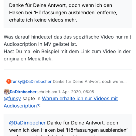
Danke für Deine Antwort, doch wenn ich den
Haken bei ‘Hörfassungen ausblenden’ entferne,
erhalte ich keine videos mehr.
Was darauf hindeutet das das spezifische Video nur mit
Audioscription in MV gelistet ist.
Hast Du mal ein Beispiel mit dem Link zum Video in der
originalen Mediathek.
funky
@
DaDirnbocher
Danke für Deine Antwort, doch wenn
F
ich den Haken bei ‘Hörfassungen ausblenden’ entferne,
DaDirnbocher
schrieb am
1. Apr. 2020, 06:05
erhalte ich keine videos mehr.
zuletzt editiert von
Offline
@
funky
sagte in
Warum erhalte ich nur Videos mit
Audioscription?
:
@
DaDirnbocher
Danke für Deine Antwort, doch
wenn ich den Haken bei ‘Hörfassungen ausblenden’