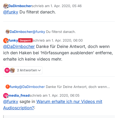
Audioscriptionsausführung. In Mediathekviewweb sind
DaDirnbocher
schrieb am
1. Apr. 2020, 05:46
sie dann in der normalen Version. Warum ist das so?
zuletzt editiert von
Offline
@
funky
Du filterst danach.
DaDirnbocher
@
funky
Du filterst danach.
funky
schrieb am
1. Apr. 2020, 06:00
F
Gesperrt
zuletzt editiert von
Offline
@
DaDirnbocher
Danke für Deine Antwort, doch wenn
ich den Haken bei ‘Hörfassungen ausblenden’ entferne,
erhalte ich keine videos mehr.
M
2 Antworten
funky
@
DaDirnbocher
Danke für Deine Antwort, doch wenn
F
ich den Haken bei ‘Hörfassungen ausblenden’ entferne,
media_fread
schrieb am
1. Apr. 2020, 06:05
M
erhalte ich keine videos mehr.
zuletzt editiert von
Offline
@
funky
sagte in
Warum erhalte ich nur Videos mit
Audioscription?
: