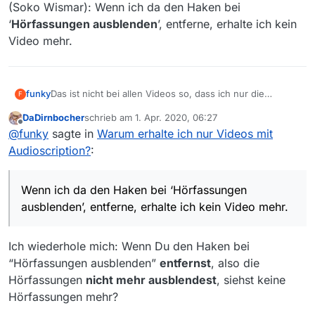
(Soko Wismar): Wenn ich da den Haken bei
‘
Hörfassungen ausblenden
’, entferne, erhalte ich kein
Video mehr.
funky
Das ist nicht bei allen Videos so, dass ich nur die
F
Hörfassungen bekomme. Beispiel ZDF: Der Eintänzer
DaDirnbocher
schrieb am
1. Apr. 2020, 06:27
(Soko Wismar): Wenn ich da den Haken bei
zuletzt editiert von
Offline
@
funky
sagte in
Warum erhalte ich nur Videos mit
‘
Hörfassungen ausblenden
’, entferne, erhalte ich kein
Video mehr.
Audioscription?
:
Wenn ich da den Haken bei ‘Hörfassungen
ausblenden’, entferne, erhalte ich kein Video mehr.
Ich wiederhole mich: Wenn Du den Haken bei
“Hörfassungen ausblenden”
entfernst
, also die
Hörfassungen
nicht mehr ausblendest
, siehst keine
Hörfassungen mehr?