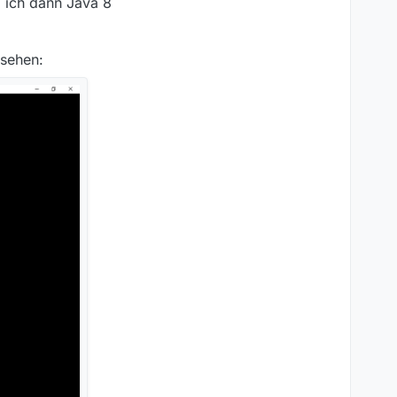
b ich dann Java 8
 sehen:
sse geben (Namen etc.
s schwarze Fenster