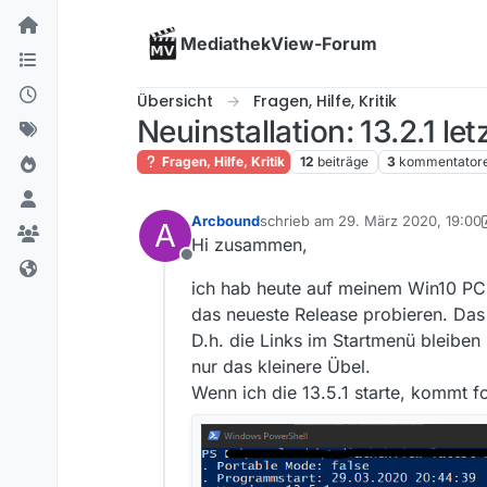
Skip to content
MediathekView-Forum
Übersicht
Fragen, Hilfe, Kritik
Neuinstallation: 13.2.1 le
Fragen, Hilfe, Kritik
12
beiträge
3
kommentator
Arcbound
schrieb am
29. März 2020, 19:00
A
zuletzt editiert von Arcbound
Hi zusammen,
Offline
ich hab heute auf meinem Win10 PC M
das neueste Release probieren. Das f
D.h. die Links im Startmenü bleiben
nur das kleinere Übel.
Wenn ich die 13.5.1 starte, kommt 