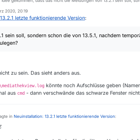
 Idee gekommen, dass das nicht die Meldungen von 13.2.1 sein soll, so
3.2.1 genutzt wurde, um die Benutzerdaten anzulegen?
rz 2020, 20:19
 startest meiner Ansicht nach nicht die Version, die Du zu starten glaubs
rten Start bei fehlenden Benutzerdaten war doch ein Problem mit einer
 13.2.1 letzte funktionierende Version
:
ss hat denn Dein Windows 10? 32-Bit oder 64-Bit?
 Du MV 13.2.1? Über Desktop-Symbol, über Kommandozeile, …?
1 sein soll, sondern schon die von 13.5.1, nachdem temporä
st Du ein JRE 8 installiert?
ulegen?
icht zu sein. Das sieht anders aus.
könnte noch Aufschlüsse geben (Namen 
\mediathekview.log
mal aus
- dann verschwände das schwarze Fenster nicht
cmd
agte in
Neuinstallation: 13.2.1 letzte funktionierende Version
:
 die Meldungen von 13.2.1 sein soll, sondern schon die von 13.5.1, nachd
urde, um die Benutzerdaten anzulegen?