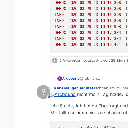
DEBUG
2020-03-29 23:10:16
,896
  [
DEBUG
2020-03-29 23:10:16
,896
  [
INFO
2020-03-29 23:10:16
,896
  [
INFO
2020-03-29 23:10:16
,896
  [
INFO
2020-03-29 23:10:16
,903
  [
DEBUG
2020-03-29 23:10:17
,864
  [
INFO
2020-03-29 23:10:17
,864
  [
DEBUG
2020-03-29 23:10:19
,451
  [
?
2 Antworten
Letzte Antwort
29. März 2
@rubikon
Arcbound
A
EDIT: Ja, Win10 64bit, alle 
Ein ehemaliger Benutzer
schrieb am
29. Mä
?
Verhalten war vorher aber
Egal ob Powershell oder c
zuletzt editiert v
@
Arcbound
nicht mein Tag heute. I
Offline
Inkl. des Ladescreens vorh
Ich fürchte, ich bin da überfragt u
Logdatei:
Mir fällt nur noch ein, zu schauen 
INFO  2020-03-29 23:1
java ... -jar MediathekView.jar 
DEBUG 2020-03-29 23:1