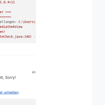
1.0
.4
+11
er
===
======
ellungen:
C:\Users\*******\.mediathek3
ediathekView
en!
teCheck.java:140)
-
ProgramUpdateCheck
Started.
dann Java 8 installiert.
#6
en:
t, Sorry!
ei umleiten
le Mode: false

va Information ===
