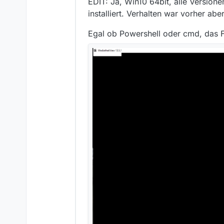
EDIT: Ja, Win10 64bit, alle Versione
Sorry, stimmt
installiert. Verhalten war vorher ab
Ein 32-Bit R
Egal ob Powershell oder cmd, das 
@
Arcbound
d
kannst
nicht.