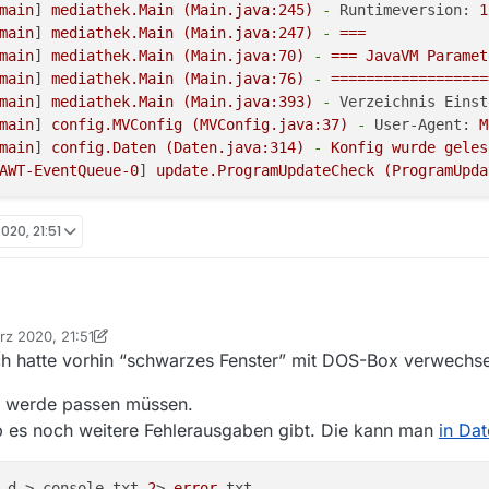
main
] 
mediathek.Main
(Main.java:245)
-
Runtimeversion:
1
main
] 
mediathek.Main
(Main.java:247)
-
===
main
] 
mediathek.Main
(Main.java:70)
-
===
JavaVM
Paramet
main
] 
mediathek.Main
(Main.java:76)
-
==================
main
] 
mediathek.Main
(Main.java:393)
-
Verzeichnis Einst
main
] 
config.MVConfig
(MVConfig.java:37)
-
User-Agent:
M
main
] 
config.Daten
(Daten.java:314)
-
Konfig
wurde
geles
AWT-EventQueue-0
] 
update.ProgramUpdateCheck
(ProgramUpda
020, 21:51
Versionen gestartet aus Powershell. Ja, für die älteren Versionen hab ich 
rz 2020, 21:51
 genauso.
md, das Fenster verschwindet immer. Das bekomme ich hier kurz zu seh
on Ein ehemaliger Benutzer
ch hatte vorhin “schwarzes Fenster” mit DOS-Box verwechsel
er.
nd werde passen müssen.
ob es noch weitere Fehlerausgaben gibt. Die kann man
in Dat
0:16,768  [main] mediathek.Main (Main.java:156) - Portab
-d > console.txt 
2
> 
error
0:16,891  [main] mediathek.Main (Main.java:234) - === Ja