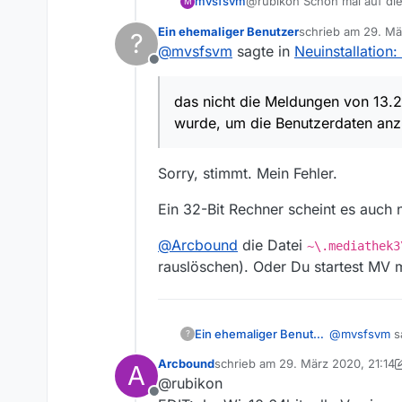
@rubikon Schon mal auf die
mvsfsvm
M
13.5.1, nachdem temporär 1
Ein ehemaliger Benutzer
schrieb am
29. Mä
Das heißt, Du
?
Wobei, das mit dem verweige
zuletzt editiert von
@
mvsfsvm
sagte in
Neuinstallation:
Welche Bitne
Offline
Wie startest
das nicht die Meldungen von 13.2.
Für 13.2.1 Ha
wurde, um die Benutzerdaten anz
Sorry, stimmt. Mein Fehler.
Ein 32-Bit Rechner scheint es auch n
@
Arcbound
die Datei
~\.mediathek3
rauslöschen). Oder Du startest MV 
@
mvsfsvm
s
Ein ehemaliger Benutzer
?
Arcbound
schrieb am
29. März 2020, 21:14
A
zuletzt editiert von Arcbound
@rubikon
das nicht
Offline
genutzt w