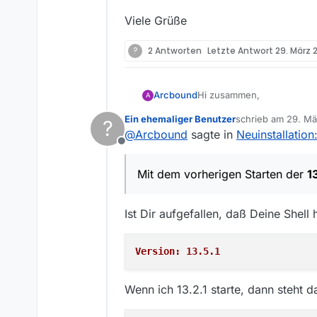
Viele Grüße
?
2 Antworten
Letzte Antwort
29. März 
Hi zusammen,
Arcbound
A
Ein ehemaliger Benutzer
schrieb am
29. Mä
?
ich hab heute auf meinem W
zuletzt editiert von
@
Arcbound
sagte in
Neuinstallation
neueste Release probieren. 
Offline
Links im Startmenü bleiben
Ok, nach ein bisschen Rech
kleinere Übel.
nichts. Aktuell ist die 13.2
Mit dem vorherigen Starten der
1
Wenn ich die 13.5.1 starte
EDIT: Gerade noch probiert:
Mit dem vorherigen Starte
Ein schwarzes Fenster ist 
Ist Dir aufgefallen, daß Deine Shell 
Hat jemand eine Idee, wor
Version: 13.5.1
Viele Grüße
Wenn ich 13.2.1 starte, dann steht d