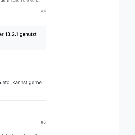
ndern schon die von
#4
t.
 älteren Version.
r 13.2.1 genutzt
etc. kannst gerne
.
#5
em temporär 13.2.1