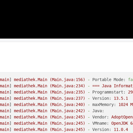
main
] 
mediathek.Main
(Main.java:156)
-
Portable Mode:
fa
main
] 
mediathek.Main
(Main.java:234)
-
===
Java
Informat
main
] 
mediathek.Main
(Main.java:235)
-
Programmstart:
29
main
] 
mediathek.Main
(Main.java:237)
-
Version:
13.5
.1
main
] 
mediathek.Main
(Main.java:240)
-
maxMemory:
1024 
M
main
] 
mediathek.Main
(Main.java:242)
-
Java:
main
] 
mediathek.Main
(Main.java:245)
-
Vendor:
AdoptOpen
main
] 
mediathek.Main
(Main.java:245)
-
VMname:
OpenJDK
6
main
] 
mediathek.Main
(Main.java:245)
-
Version:
11.0
.4