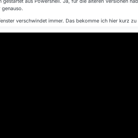
n gestartet aus Powershell. Ja, für die älteren Versionen ha
. Mein Fehler.
er genauso.
echner scheint es auch nicht zu sein. Das sieht anders aus.
Fenster verschwindet immer. Das bekomme ich hier kurz zu
ie Datei
~\.mediathek3\mediathekview.log
könnte noch Aufschlü
 gerne rauslöschen). Oder Du startest MV mal aus
cmd
- dann verschwände da