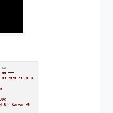
lse
ion
===
.03
.2020
23
:10:16
B
JDK
4
-Bit
Server
VM