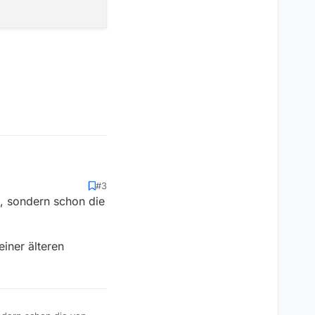
#3
, sondern schon die
iner älteren