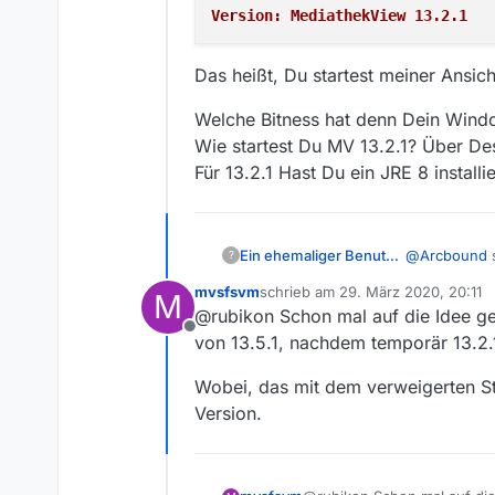
Version: MediathekView 13.2.1
Das heißt, Du startest meiner Ansich
Welche Bitness hat denn Dein Windo
Wie startest Du MV 13.2.1? Über D
Für 13.2.1 Hast Du ein JRE 8 installie
@
Arcbound
Ein ehemaliger Benutzer
?
mvsfsvm
schrieb am
29. März 2020, 20:11
M
zuletzt editiert von
@rubikon Schon mal auf die Idee ge
Mit dem v
Offline
von 13.5.1, nachdem temporär 13.2.
Ist Dir aufge
Wobei, das mit dem verweigerten St
Version.
Wenn ich 13.2