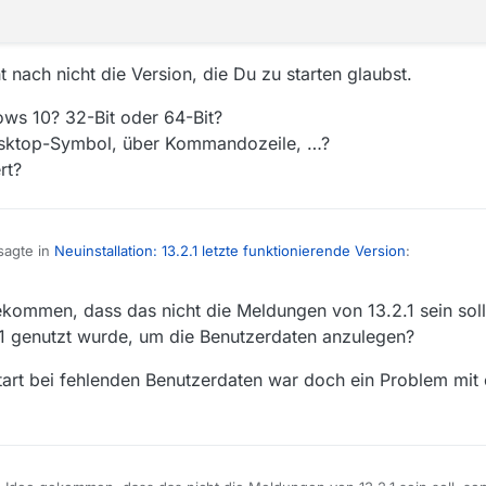
t nach nicht die Version, die Du zu starten glaubst.
ws 10? 32-Bit oder 64-Bit?
esktop-Symbol, über Kommandozeile, …?
rt?
sagte in
Neuinstallation: 13.2.1 letzte funktionierende Version
:
kommen, dass das nicht die Meldungen von 13.2.1 sein soll
orherigen Starten der
13.2.0
kommt dann folgende Meldung:
1 genutzt wurde, um die Benutzerdaten anzulegen?
fallen, daß Deine Shell hier anzeigt
art bei fehlenden Benutzerdaten war doch ein Problem mit e
.1 starte, dann steht da