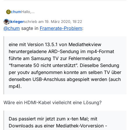
chum
Hallo,
C
eine mit Version 13.5.1 von Mediathekview
jkrieger
schrieb am
19. März 2020, 19:22
heruntergeladene ARD-Sendung im mp4-Format führte
zuletzt editiert von
Offline
@
chum
sagte in
Framerate-Problem
:
am Samsung TV zur Fehlermeldung “framerate 50 nicht
unterstützt”. Dieselbe Sendung per youtv aufgenommen
konnte am selben TV über denselben USB-Anschluss
eine mit Version 13.5.1 von Mediathekview
abgespielt werden (auch mp4). Das passiert mir jetzt
zum x-ten Mal; mit Downloads aus einer Mediathek-
heruntergeladene ARD-Sendung im mp4-Format
Vorversion - Nummer weiß ich nicht mehr - ist diese
führte am Samsung TV zur Fehlermeldung
Ungereimtheit nicht aufgetreten. Wo liegt der Fehler,
“framerate 50 nicht unterstützt”. Dieselbe Sendung
und kann ich ihn beheben?
per youtv aufgenommen konnte am selben TV über
Danke für guten Rat!
denselben USB-Anschluss abgespielt werden (auch
mp4).
Wäre ein HDMI-Kabel vielleicht eine Lösung?
Das passiert mir jetzt zum x-ten Mal; mit
Downloads aus einer Mediathek-Vorversion -