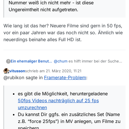
Nummer weiß ich nicht mehr - ist diese
Ungereimtheit nicht aufgetreten.
Wie lang ist das her? Neuere Filme sind gern in 50 fps,
vor ein paar Jahren war das noch nicht so. Ähnlich wie
neuerdings beinahe alles Full HD ist.
@
chum
es hilft immer bei der Suche
Ein ehemaliger Benutzer
?
nach Ursachen, Beispiele genannt zu
vitusson
schrieb am
21. März 2020, 11:21
bekommen. Ohne Beispiele eine
Ein erster Punkt ist die Frage, wieviele
zuletzt editiert von
Offline
@rubikon sagte in
Framerate-Problem
:
allgemeine Antwort.
Bilder pro Sekunde (Deutsch: frames
per second oder kurz fps) haben die
Mangels konkretem Beispiel von Dir
Videos jeweils. Überprüfen kann man
habe ich einfach einen Film von 20.03
es gibt die Möglichkeit, heruntergeladene
das z.B. mit dem Programm
ffprobe
,
um 20:15 aus der ARD genommen
H:\utility\Video>ffprobe https:/
gibt es im
Paket zusammen mit
50fps Videos nachträglich auf 25 fps
ffprobe version git-2019-10-13-4f
nochmal das Detail:
Stream
ffmpeg
.
[...]

umzurechnen
#0:0(deu): Video: ... , 50
    Stream #0:0(deu): Video: h26
Du kannst Dir ggfs. ein zusätzliches Set (Name
fps, ...
Auf Deutsch: die ARD Mediathek
z.B. “force 25fps”) in MV anlegen, um Filme zu
bietet dieses Video aus meinem
Beispiel mit 50 Bildern pro Sekunde
Welche Framerate die von Dir
speichern.