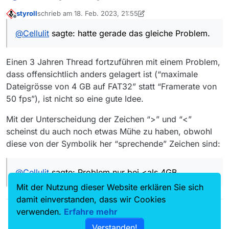
TV zu alt!
styroll
schrieb am
18. Feb. 2023, 21:55
Problem nur bei <als 4GB
zuletzt editiert von styroll
Offline
dann Speicher in NTFS und den Stick in einen TV
@
Cellulit
sagte: hatte gerade das gleiche Problem.
Receiver
20€
Läuft
Einen 3 Jahren Thread fortzuführen mit einem Problem,
das Dateien so riesig sind ist sehr selten.
dass offensichtlich anders gelagert ist (“maximale
kleinere Dateien spielt der alte Samsung ohne
Probleme auf FAT32 ab
Dateigrösse von 4 GB auf FAT32” statt “Framerate von
50 fps”), ist nicht so eine gute Idee.
Mit der Unterscheidung der Zeichen “>” und “<”
scheinst du auch noch etwas Mühe zu haben, obwohl
diese von der Symbolik her “sprechende” Zeichen sind:
@
Cellulit
sagte: Problem nur bei <als 4GB
Mit der Nutzung dieser Website erklären Sie sich
damit einverstanden, dass wir Cookies
verwenden.
Erfahre mehr
Verstanden!