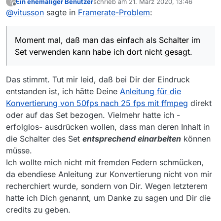
Ein ehemaliger Benutzer
schrieb am
21. März 2020, 13:46
?
zuletzt editiert von
Offline
@
vitusson
sagte in
es gibt die Möglichkeit, heruntergeladene
Framerate-Problem
:
50fps Videos nachträglich auf 25 fps
Moment mal, daß man das einfach als Schalter im Set
umzurechnen
verwenden kann habe ich dort nicht gesagt.
Moment mal, daß man das einfach als Schalter im
Du kannst Dir ggfs. ein zusätzliches Set
Das geht nicht “on the fly” beim Download, man muß
(Name z.B. “force 25fps”) in MV anlegen,
Set verwenden kann habe ich dort nicht gesagt.
die Datei schon einmal in 50fps auf dem Rechner
um Filme zu speichern.
laden und sie dann mit ffmpeg -r 25 umwandeln.
–Im Reiter “Download” des Set müßte man
das Suffix .mp4 aus der Liste “direkt
Das stimmt. Tut mir leid, daß bei Dir der Eindruck
speichern” entfernen
entstanden ist, ich hätte Deine
Anleitung für die
–Im Reiter “Hilfsprogramm” müßte dann der
Konvertierung von 50fps nach 25 fps mit ffmpeg
direkt
im Link zu
@
vitusson
's Anleitung
oder auf das Set bezogen. Vielmehr hatte ich -
entsprechend in das Feld “Schalter”
eingearbeitet werden.
erfolglos- ausdrücken wollen, dass man deren Inhalt in
die Schalter des Set
entsprechend einarbeiten
können
müsse.
Ich wollte mich nicht mit fremden Federn schmücken,
da ebendiese Anleitung zur Konvertierung nicht von mir
recherchiert wurde, sondern von Dir. Wegen letzterem
hatte ich Dich genannt, um Danke zu sagen und Dir die
credits zu geben.