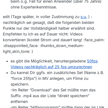
beim o.g. Fall für einen Anwender (über 75 Jahre)
ohne Expertenkenntnisse.
edit (Tage später, in voller Zustimmung zu
s.u.
) :
nachträglich sei gesagt, daß die folgenden beiden
Punkte nur der Vollständigkeit halber erwähnt sind.
Empfehlen tu ich es auf Dauer nicht: Videos
konvertieren (kostet Strom und dauert lang! :face_palm:
:disappointed_face: :thumbs_down_medium-
light_skin_tone: )
es gibt die Möglichkeit, heruntergeladene
50fps
Videos nachträglich auf 25 fps umzurechnen
Du kannst Dir ggfs. ein zusätzliches Set (Name z.B.
“force 25fps”) in MV anlegen, um Filme zu
speichern.
–Im Reiter “Download” des Set müßte man das
Suffix .mp4 aus der Liste “direkt speichern”
entfernen
–Im Reiter “Hilfsprogramm” müßte dann der im Link