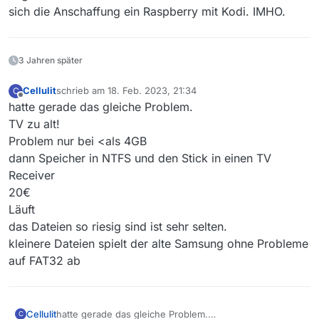
sich die Anschaffung ein Raspberry mit Kodi. IMHO.
3 Jahren später
Cellulit
schrieb am
18. Feb. 2023, 21:34
C
zuletzt editiert von
Offline
hatte gerade das gleiche Problem.
TV zu alt!
Problem nur bei <als 4GB
dann Speicher in NTFS und den Stick in einen TV
Receiver
20€
Läuft
das Dateien so riesig sind ist sehr selten.
kleinere Dateien spielt der alte Samsung ohne Probleme
auf FAT32 ab
Cellulit
hatte gerade das gleiche Problem.
C