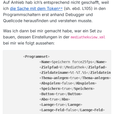
Auf Anhieb hab ich’s entsprechend nicht geschafft, weil
ich
die Sache mit dem Token
(sh. ebd. L105) in den
**
Programmschaltern erst anhand Debugger und
Quellcode herausfinden und verstehen musste.
Was ich dann bei mir gemacht habe, war ein Set zu
bauen, dessen Einstellungen in der
mediathekview.xml
bei mir wie folgt aussehen:
<
Programmset
>
<
Name
>
Speichern force25fps
</
Name
>
<
Zielpfad
>
V:\Mediathek
</
Zielpfad
>
<
Zieldateiname
>
%t-%T.%S
</
Zieldateina
<
Thema-anlegen
>
true
</
Thema-anlegen
>
<
Abspielen
>
false
</
Abspielen
>
<
Speichern
>
true
</
Speichern
>
<
Button
>
true
</
Button
>
<
Abo
>
true
</
Abo
>
<
Laenge
>
true
</
Laenge
>
<
Laenge-Feld
>
false
</
Laenge-Feld
>