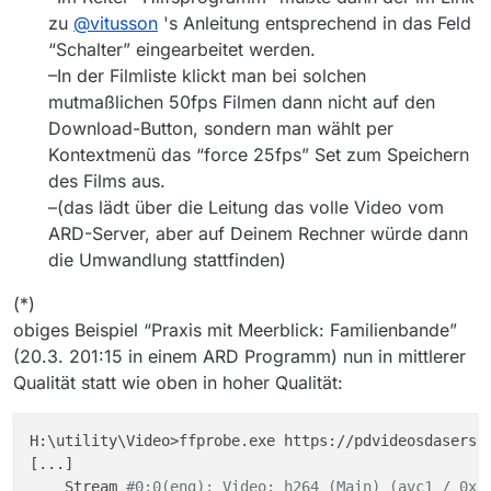
zu
@
vitusson
's Anleitung entsprechend in das Feld
“Schalter” eingearbeitet werden.
–In der Filmliste klickt man bei solchen
mutmaßlichen 50fps Filmen dann nicht auf den
Download-Button, sondern man wählt per
Kontextmenü das “force 25fps” Set zum Speichern
des Films aus.
–(das lädt über die Leitung das volle Video vom
ARD-Server, aber auf Deinem Rechner würde dann
die Umwandlung stattfinden)
(*)
obiges Beispiel “Praxis mit Meerblick: Familienbande”
(20.3. 201:15 in einem ARD Programm) nun in mittlerer
Qualität statt wie oben in hoher Qualität:
H:\utility\Video>ffprobe.exe https://pdvideosdaserste
[...]

    Stream 
#0:0(eng): Video: h264 (Main) (avc1 / 0x3