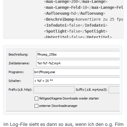
<
max-Laenge
>
200
</
max-Laenge
>
<
max-Laenge-Feld
>
10
</
max-Laenge-Feld
<
Aufloesung
>
hd
</
Aufloesung
>
<
Beschreibung
>
konvertiere zu 25 fps!
<
Infodatei
>
false
</
Infodatei
>
<
Spotlight
>
false
</
Spotlight
>
<
Untertitel
>
false
</
Untertitel
>
</
Programmset
>
<
Programm
>
<
Programmname
>
ffmpeg_25fps
</
Programm
<
Zieldateiname
>
%t-%T-%Z.mp4
</
Zieldat
<
Programmpfad
>
bin\ffmpeg.exe
</
Progra
<
Programmschalter
>
-i %f -r 25 **
</
Pr
<
Restart
>
false
</
Restart
>
<
Downloadmanager
>
false
</
Downloadmana
</
Programm
>
im Log-File sieht es dann so aus, wenn ich den o.g. Film