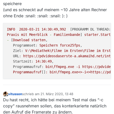
speichere
(und es schneckt auf meinem ~10 Jahre alten Rechner
ohne Ende :snail: :snail: :snail: ): )
INFO
2020-03-21 14:30:49
,992
  [
PROGRAMM DL THREAD:
Praxis
mit
Meerblick
-
Familienbande
] 
starter.Starte
-
 [
Download
starten
,

Programmset:
Speichern
force25fps
,

Ziel:
V:\Mediathek\Filme
im
Ersten\Filme
im
Erste
URL:
https://pdvideosdaserste-a.akamaihd.net/int/
Startzeit:
14
:30:49
,

Programmaufruf:
bin\ffmpeg.exe
-i
https://pdvideo
Programmaufruf
[]
:
bin\ffmpeg.exe<>-i<>https://pdv
vitusson
schrieb am
21. März 2020, 13:48
zuletzt editiert von
Offline
Du hast recht, ich hätte bei meinem Test mal das “-c
copy” rausnehmen sollen, das konterkarierte natürlich
den Aufruf die Framerate zu ändern.