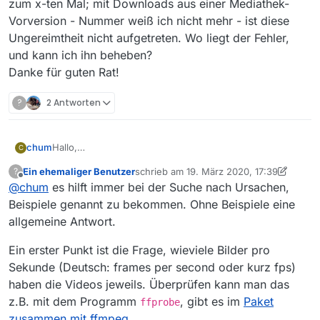
zum x-ten Mal; mit Downloads aus einer Mediathek-
Vorversion - Nummer weiß ich nicht mehr - ist diese
Ungereimtheit nicht aufgetreten. Wo liegt der Fehler,
und kann ich ihn beheben?
Danke für guten Rat!
?
2 Antworten
chum
Hallo,
C
eine mit Version 13.5.1 von Mediathekview
Ein ehemaliger Benutzer
schrieb am
19. März 2020, 17:39
?
heruntergeladene ARD-Sendung im mp4-Format führte
zuletzt editiert von Ein ehemaliger Benutz
Offline
@
chum
es hilft immer bei der Suche nach Ursachen,
am Samsung TV zur Fehlermeldung “framerate 50 nicht
unterstützt”. Dieselbe Sendung per youtv aufgenommen
Beispiele genannt zu bekommen. Ohne Beispiele eine
konnte am selben TV über denselben USB-Anschluss
allgemeine Antwort.
abgespielt werden (auch mp4). Das passiert mir jetzt
zum x-ten Mal; mit Downloads aus einer Mediathek-
Ein erster Punkt ist die Frage, wieviele Bilder pro
Vorversion - Nummer weiß ich nicht mehr - ist diese
Sekunde (Deutsch: frames per second oder kurz fps)
Ungereimtheit nicht aufgetreten. Wo liegt der Fehler,
haben die Videos jeweils. Überprüfen kann man das
und kann ich ihn beheben?
Danke für guten Rat!
z.B. mit dem Programm
, gibt es im
Paket
ffprobe
zusammen mit ffmpeg
.