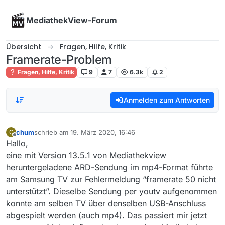
Skip to content
MediathekView-Forum
Übersicht
Fragen, Hilfe, Kritik
Framerate-Problem
Fragen, Hilfe, Kritik
9
7
6.3k
2
Anmelden zum Antworten
chum
schrieb am
19. März 2020, 16:46
C
zuletzt editiert von
Offline
Hallo,
eine mit Version 13.5.1 von Mediathekview
heruntergeladene ARD-Sendung im mp4-Format führte
am Samsung TV zur Fehlermeldung “framerate 50 nicht
unterstützt”. Dieselbe Sendung per youtv aufgenommen
konnte am selben TV über denselben USB-Anschluss
abgespielt werden (auch mp4). Das passiert mir jetzt