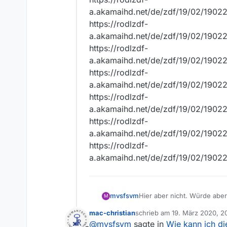
a.akamaihd.net/de/zdf/19/02/190
https://rodlzdf-
a.akamaihd.net/de/zdf/19/02/190
https://rodlzdf-
a.akamaihd.net/de/zdf/19/02/190
https://rodlzdf-
a.akamaihd.net/de/zdf/19/02/1902
https://rodlzdf-
a.akamaihd.net/de/zdf/19/02/190
https://rodlzdf-
a.akamaihd.net/de/zdf/19/02/1902
https://rodlzdf-
a.akamaihd.net/de/zdf/19/02/1902
Hier aber nicht. Würde aber 
mvsfsvm
M
mac-christian
schrieb am
19. März 2020, 2
https://rodlzdf-
zuletzt editiert von
@
mvsfsvm
sagte in
Wie kann ich d
a.akamaihd.net/de/zdf/19/