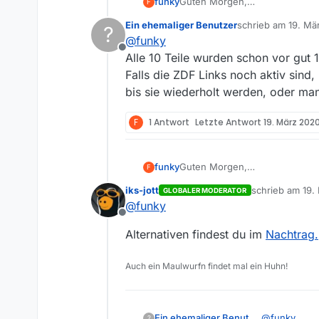
funky
Guten Morgen,
F
in der ZDF Mediathek wird fol
Ein ehemaliger Benutzer
schrieb am
19. Mä
?
Hanna Svensson - Blutsbande 
zuletzt editiert von
@
funky
Wenn ich den Titel in MV eingeb
Offline
hanna-svenson.PNG
Alle 10 Teile wurden schon vor gut
Ich will aber die deutsche Ori
Falls die ZDF Links noch aktiv sind,
bis sie wiederholt werden, oder man
F
1 Antwort
Letzte Antwort
19. März 2020
funky
Guten Morgen,
F
in der ZDF Mediathek wird fol
iks-jott
schrieb am
19.
GLOBALER MODERATOR
Hanna Svensson - Blutsbande 
zuletzt editiert
@
funky
Wenn ich den Titel in MV eingeb
Offline
hanna-svenson.PNG
Alternativen findest du im
Nachtrag.
Ich will aber die deutsche Ori
Auch ein Maulwurfn findet mal ein Huhn!
Ein ehemaliger Benutzer
@
funky
?