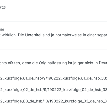
e wurden schon vor gut 1 Jahr im TV gesendet. MV kann nicht soweit zur
9:25
 Links noch aktiv sind, kannst du nur diese mit einem DL Tool nutzen. Fall
ie wiederholt werden, oder man nimmt ein Paar Euros inne Hand und ka
:56
wirklich. Die Untertitel sind ja normalerweise in einer sepa
hts nützen, denn die Originalfassung ist ja gar nicht in Deu
22_kurzfolge_01_de_hsb/9/190222_kurzfolge_01_de_hsb_3
222_kurzfolge_02_de_hsb/9/190222_kurzfolge_02_de_hsb_
222_kurzfolge_03_de_hsb/10/190222_kurzfolge_03_de_hsb