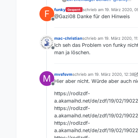
Alle 10 Teil
funky
schrieb am
19. März 2020, 0
Gesperrt
F
Falls die ZDF
zuletzt editiert von
@Gazi08 Danke für den Hinweis
Geduld bis s
Offline
Kollektion.
mac-christian
schrieb am
19. März 2020, 11
zuletzt editiert von
Ich seh das Problem von funky nicht 
Offline
man ja löschen.
mvsfsvm
schrieb am
19. März 2020, 12:38
M
zuletzt editiert von mvsfsvm
Hier aber nicht. Würde aber auch nic
Offline
https://rodlzdf-
a.akamaihd.net/de/zdf/19/02/1902
https://rodlzdf-
a.akamaihd.net/de/zdf/19/02/190
https://rodlzdf-
a.akamaihd.net/de/zdf/19/02/190
https://rodlzdf-