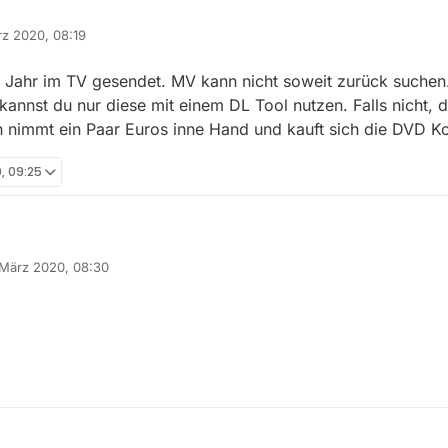
gender Film angeboten:
rz 2020, 08:19
!
e, erhalte ich nur dieses:
 1 Jahr im TV gesendet. MV kann nicht soweit zurück suchen
gnalversion. Was muß ich dazu in die Suchmaske eingeben?
 kannst du nur diese mit einem DL Tool nutzen. Falls nicht, d
 nimmt ein Paar Euros inne Hand und kauft sich die DVD Ko
, 09:25
gender Film angeboten:
 März 2020, 08:30
!
 von
e, erhalte ich nur dieses:
gnalversion. Was muß ich dazu in die Suchmaske eingeben?