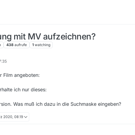
ung mit MV aufzeichnen?
n
438
aufrufe
1
watching
7:35
r Film angeboten:
halte ich nur dieses:
version. Was muß ich dazu in die Suchmaske eingeben?
rz 2020, 08:19