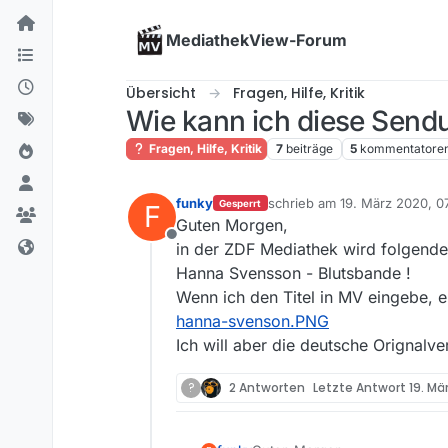
Skip to content
MediathekView-Forum
Übersicht
Fragen, Hilfe, Kritik
Wie kann ich diese Send
Fragen, Hilfe, Kritik
7
beiträge
5
kommentatore
funky
schrieb am
19. März 2020, 0
Gesperrt
F
zuletzt editiert von
Guten Morgen,
Offline
in der ZDF Mediathek wird folgende
Hanna Svensson - Blutsbande !
Wenn ich den Titel in MV eingebe, er
hanna-svenson.PNG
Ich will aber die deutsche Orignal
?
2 Antworten
Letzte Antwort
19. Mä