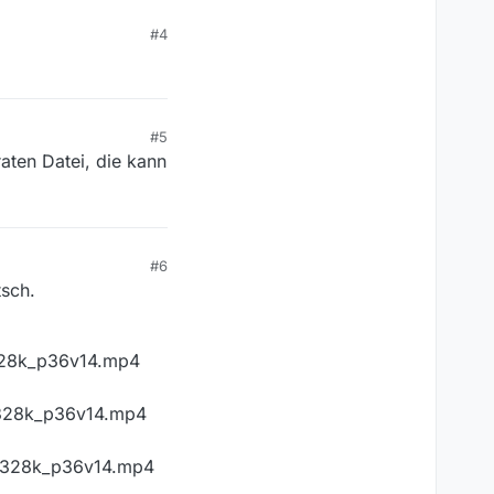
ück suchen.
#4
s nicht, dann hilft nur
uft sich die DVD
#5
raten Datei, die kann
#6
tsch.
328k_p36v14.mp4
3328k_p36v14.mp4
_3328k_p36v14.mp4