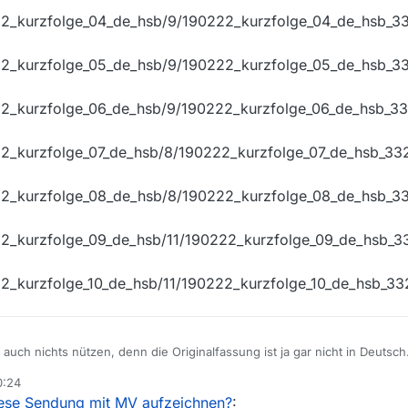
222_kurzfolge_04_de_hsb/9/190222_kurzfolge_04_de_hsb_
222_kurzfolge_05_de_hsb/9/190222_kurzfolge_05_de_hsb_
222_kurzfolge_06_de_hsb/9/190222_kurzfolge_06_de_hsb_
22_kurzfolge_07_de_hsb/8/190222_kurzfolge_07_de_hsb_3
222_kurzfolge_08_de_hsb/8/190222_kurzfolge_08_de_hsb_
22_kurzfolge_09_de_hsb/11/190222_kurzfolge_09_de_hsb_
22_kurzfolge_10_de_hsb/11/190222_kurzfolge_10_de_hsb_
auch nichts nützen, denn die Originalfassung ist ja gar nicht in Deutsch
0:24
iese Sendung mit MV aufzeichnen?
:
02/190222_kurzfolge_01_de_hsb/9/190222_kurzfolge_01_de_hsb_3328k_