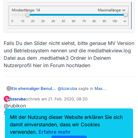
Falls Du den Slider nicht siehst, bitte genaue MV Version
und Betriebssystem nennen und die mediathekview.log
Datei aus dem .medtiathek3 Ordner in Deinem
Nutzerprofil hier im Forum hochladen
@
bzaruba
sagte in
Max.
Ein ehemaliger Benutzer
?
Sendungslänge 50 min?
:
bzaruba
schrieb am
21. Feb. 2020, 08:20
B
zuletzt editiert von
Offline
@rubikon
[…]Jedoch werden bei mir nur
Sendungen mit einer max. Länge
Super, herzlichen Dank!!!
Sofern Du eine aktuelle Version von
Mit der Nutzung dieser Website erklären Sie sich
von 50 min.
MV verwendest, solltest Du oberhalb
damit einverstanden, dass wir Cookies
der Tabelle mit der Filmliste eine Lupe
verwenden.
Erfahre mehr
und links daneben einen kleinen