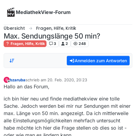
Skip to content
MediathekView-Forum
Übersicht
Fragen, Hilfe, Kritik
Max. Sendungslänge 50 min?
Fragen, Hilfe, Kritik
3
2
248
Anmelden zum Antworten
bzaruba
schrieb am
20. Feb. 2020, 20:23
B
zuletzt editiert von
Offline
Hallo an das Forum,
ich bin hier neu und finde mediathekview eine tolle
Sache. Jedoch werden bei mir nur Sendungen mit einer
max. Länge von 50 min. angezeigt. Da ich mittlerweile
alle Einstellungsmöglichkeiten mehrfach untersucht
habe möchte ich hier die Frage stellen ob dies so ist -
oder wie man es ändern kann.