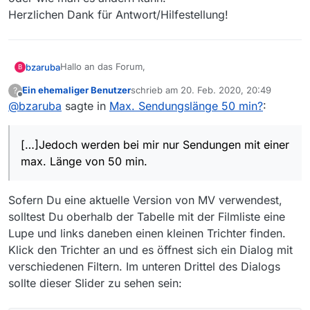
Herzlichen Dank für Antwort/Hilfestellung!
Hallo an das Forum,
bzaruba
B
Ein ehemaliger Benutzer
schrieb am
20. Feb. 2020, 20:49
?
ich bin hier neu und finde mediathekview eine tolle
zuletzt editiert von
Offline
@
bzaruba
sagte in
Max. Sendungslänge 50 min?
:
Sache. Jedoch werden bei mir nur Sendungen mit
einer max. Länge von 50 min. angezeigt. Da ich
mittlerweile alle Einstellungsmöglichkeiten mehrfach
[…]Jedoch werden bei mir nur Sendungen mit einer
untersucht habe möchte ich hier die Frage stellen ob
dies so ist - oder wie man es ändern kann.
max. Länge von 50 min.
Herzlichen Dank für Antwort/Hilfestellung!
Sofern Du eine aktuelle Version von MV verwendest,
solltest Du oberhalb der Tabelle mit der Filmliste eine
Lupe und links daneben einen kleinen Trichter finden.
Klick den Trichter an und es öffnest sich ein Dialog mit
verschiedenen Filtern. Im unteren Drittel des Dialogs
sollte dieser Slider zu sehen sein: