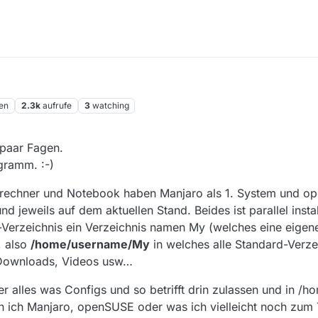
en
2.3k
aufrufe
3
watching
 paar Fagen.
gramm. :-)
auptrechner und Notebook haben Manjaro als 1. System und o
nd jeweils auf dem aktuellen Stand. Beides ist parallel instal
Verzeichnis ein Verzeichnis namen My (welches eine eige
, also
/home/username/My
in welches alle Standard-Verze
 Downloads, Videos usw…
er alles was Configs und so betrifft drin zulassen und in /
 ich Manjaro, openSUSE oder was ich vielleicht noch zum Te