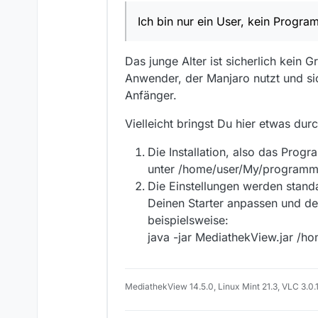
Wolfgang
zumindest eine eigene Partit
eigenen Dateien sind. So ka
Ich bin nur ein User, kein Progra
z.B. Dokumente, Download
habe imme mein Zeugs zur 
So, und jetzt komme ich zum
Es ist scheinbar nicht mögl
/home/user/My/.mediathe
Ich hätte allerdings gerne e
Das junge Alter ist sicherlich kein
Das öffnet sich nur das Scri
boote, immer Zugriff auf Me
Anwender, der Manjaro nutzt und si
Erst nach verschieben ins 
So und jetzt meine 1. Frage:
Geht das irgendwie ohne gr
Anfänger.
ein User, kein Programmierer
Frage 2: Beim Updaten einf
Bleiben das alle Einstellun
Vielleicht bringst Du hier etwas dur
So, das war’s erstmal. :-)
Die Installation, also das Prog
Gruß,
unter /home/user/My/programm
Wolfgang
Die Einstellungen werden stand
Deinen Starter anpassen und de
beispielsweise:
java -jar MediathekView.jar /
MediathekView 14.5.0, Linux Mint 21.3, VLC 3.0.