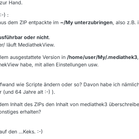
zur Hand.
-) :
 aus dem ZIP entpackte im
~/My unterzubringen
, also z.B. 
usführbar oder nicht
.
r/ läuft MediathekView.
allem ausgestattete Version in
/home/user/My/.mediathek3
hekView habe, mit allen Einstellungen usw.
fwand wie Scripte ändern oder so? Davon habe ich nämlich
 (und 64 Jahre alt :-) ).
dem Inhalt des ZIPs den Inhalt von mediathek3 überschreib
onstiges erhalten?
auf den …Keks. :-)