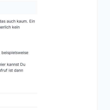
isse verschoben sind,
lliere, booten und
it ich, egal was ich
 das auch kaum. Ein
erlich kein
ne Ahnung. Ich bin nur
Geht das?
 beispielsweise
hier kannst Du
fruf ist dann