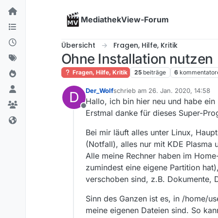
Skip to content
MediathekView-Forum
Übersicht
Fragen, Hilfe, Kritik
Ohne Installation nutzen
Fragen, Hilfe, Kritik
25
beiträge
6
kommentator
Der_Wolf
schrieb am
26. Jan. 2020, 14:58
D
zuletzt editiert von
Hallo, ich bin hier neu und habe ein
Offline
Erstmal danke für dieses Super-Pro
Bei mir läuft alles unter Linux, H
(Notfall), alles nur mit KDE Plasma u
Alle meine Rechner haben im Home-
zumindest eine eigene Partition hat)
verschoben sind, z.B. Dokumente,
Sinn des Ganzen ist es, in /home/us
meine eigenen Dateien sind. So kann