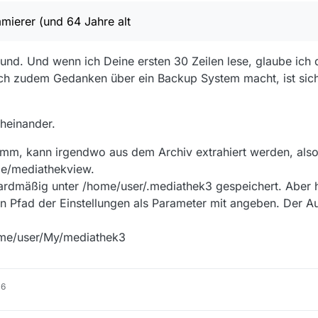
ion hat), also
/home/username/My
in welches alle Standard-Verzeichn
nn ich Manjaro, openSUSE oder was ich vielleicht noch zum Testen insta
mmierer (und 64 Jahre alt
s, Videos usw…
Hand.
 Punkt :-) :
ich, das aus dem ZIP entpackte im
~/My unterzubringen
, also z.B. in
k3
.
ine mit allem ausgestattete Version in
/home/user/My/.mediathek3
, dam
 Grund. Und wenn ich Deine ersten 30 Zeilen lese, glaube ich
pt, ob
ausführbar oder nicht
.
diathekView habe, mit allen Einstellungen usw.
ch zudem Gedanken über ein Backup System macht, ist sich
/home/user/ läuft MediathekView.
oßen Aufwand wie Scripte ändern oder so? Davon habe ich nämlich kei
 (und 64 Jahre alt :-) ).
ach mit dem Inhalt des ZIPs den Inhalt von mediathek3 überschreiben? 
gen und sonstiges erhalten?
cheinander.
Ich hoffe, ich gehe hier niemandem auf den …Keks. :-)
ramm, kann irgendwo aus dem Archiv extrahiert werden, also
e/mediathekview.
ardmäßig unter /home/user/.mediathek3 gespeichert. Aber 
n Pfad der Einstellungen als Parameter mit angeben. Der Au
home/user/My/mediathek3
16