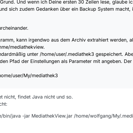
in Grund. Und wenn ich Deine ersten 30 Zeilen lese, glaube 
und sich zudem Gedanken über ein Backup System macht, ist
urcheinander.
rogramm, kann irgendwo aus dem Archiv extrahiert werden, a
mme/mediathekview.
ndardmäßig unter /home/user/.mediathek3 gespeichert. Abe
den Pfad der Einstellungen als Parameter mit angeben. Der 
 /home/user/My/mediathek3
et nicht, findet Java nicht und so.
cht:
/bin/java -jar MediathekView.jar /home/wolfgang/My/.med