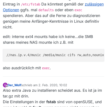
Eintrag in
Da könntest gemäß der
zulässigen
/etc/fstab
Optionen
ggfs. mal
oder eben
defaults
exec
spendieren. Aber das auf die Ferne zu diagnostizieren
genügen meine Anfänger-Kenntnisse in Linux definitiv
nicht.
edit: interne ext4 mounts habe ich keine…die SMB
shares meines NAS mounte ich z.B. mit
//nas.ip.v.4/music /media/music cifs rw,auto,nounix,
also ausdrücklich mit
.
exec
Der_Wolf
schrieb am
2. Feb. 2020, 10:02
D
zuletzt editiert von
Offline
Also extra Java zu installieren scheidet aus. Es ist ja im
tar.gz mit drin.
Die Einstellungen in der
fstab
sind von openSUSE, und