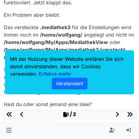
funktioniert. Jetzt klappt das.
Ein Problem aber bleibt:
Das versteckte
.mediathek3
für die Einstellungen wird
immer noch im
/home/wolfgang/
angelegt und nicht im
/home/wolfgang/My/Apps/MediathekView
oder
/home/wolfgang/My/Apps/mediathek3 (versteckt
oder nicht versteckt
.
Mit der Nutzung dieser Website erklären Sie sich
damit einverstanden, dass wir Cookies
Was kann ich dem Starter
MediathekView
übergeben,
verwenden.
Erfahre mehr
damit er den
Ordner mit den Einstellungen
da ablegt
Verstanden!
und dann auch sucht,
wo ich es gerne hätte
.
In der Anleitung finde ich dafür gerade nix.
Hast du oder sonst jemand eine Idee?
So in der Art:
MediathekView settings=Pfad
1 / 2
?
3 Antworten