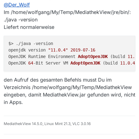
zuletzt editiert von MenchenSued
2. Jan. 2020, 15:56
@
Der_Wolf
[wolfgang@wrk Apps]$
weder ohne noch mit Adminrechten klappt das.
/home/wolfgang/My/Temp/MediathekView/jre/bin/j
/jre/bin/java ist ausführbar
Im /home/wolfgang/My/Temp/MediathekView/jre/bin/:
ava -jar MediathekView.jar mediathekview
alle Rechte liegen bei mir (ohne Admin)
Habe ich irgendwo einen Denkfehler?
./java -version
bash:
Liefert normalerweise
/home/wolfgang/My/Temp/MediathekView/jre/bin/jav
a: Keine Berechtigung
[wolfgang@wrk Apps]$ sudo
$> ./java -version

/home/wolfgang/My/Temp/MediathekView/jre/bin/jav
openjdk version 
"11.0.4"
2019
-
07
-
16
a -jar MediathekView.jar mediathekview
OpenJDK Runtime Environment 
AdoptOpenJDK
(build 
11.0
[sudo] Passwort für wolfgang:
OpenJDK 
64
-Bit Server VM 
AdoptOpenJDK
(build 
11.0
.4
+
sudo:
/home/wolfgang/My/Temp/MediathekView/jre/bin/jav
a kann nicht ausgeführt werden: Keine Berechtigung
den Aufruf des gesamten Befehls musst Du im
[wolfgang@wrk Apps]$
Verzeichnis /home/wolfgang/My/Temp/MediathekView
eingeben, damit MediathekView.jar gefunden wird, nicht
in Apps.
MediathekView 14.5.0, Linux Mint 21.3, VLC 3.0.16