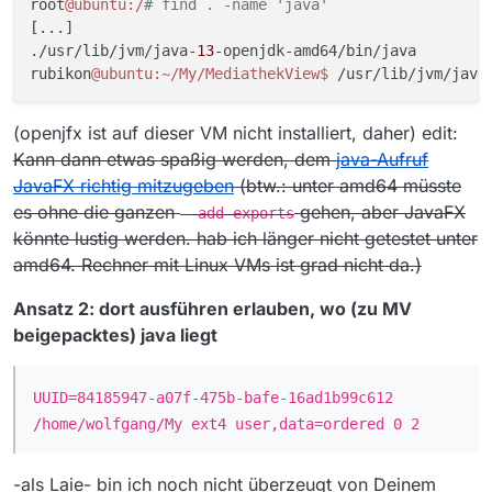
Dann wäre es schon einfacher, es im
root
@ubuntu
:/
# find . -name 'java'
/home/wolfgang zu haben und jedesmal in andere
[...]

Systeme zu kopieren. Dann muss ich halt noch die
./usr/lib/jvm/java-
13
-openjdk-amd64/bin/java

Einstellungen kontrolieren.
rubikon
@ubuntu
:~/My/MediathekView
$ 
/usr/lib/jvm/java
(openjfx ist auf dieser VM nicht installiert, daher) edit:
Kann dann etwas spaßig werden, dem
java-Aufruf
JavaFX richtig mitzugeben
(btw.: unter amd64 müsste
es ohne die ganzen
gehen, aber JavaFX
--add-exports
könnte lustig werden. hab ich länger nicht getestet unter
amd64. Rechner mit Linux VMs ist grad nicht da.)
Ansatz 2: dort ausführen erlauben, wo (zu MV
beigepacktes) java liegt
UUID=84185947-a07f-475b-bafe-16ad1b99c612
/home/wolfgang/My ext4 user,data=ordered 0 2
-als Laie- bin ich noch nicht überzeugt von Deinem