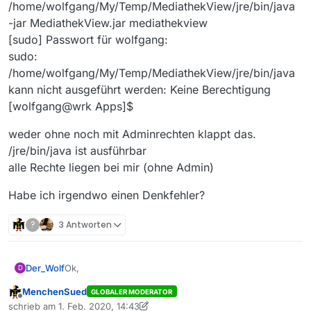
/home/wolfgang/My/Temp/MediathekView/jre/bin/java
-jar MediathekView.jar mediathekview
[sudo] Passwort für wolfgang:
sudo:
/home/wolfgang/My/Temp/MediathekView/jre/bin/java
kann nicht ausgeführt werden: Keine Berechtigung
[wolfgang@wrk Apps]$
weder ohne noch mit Adminrechten klappt das.
/jre/bin/java ist ausführbar
alle Rechte liegen bei mir (ohne Admin)
Habe ich irgendwo einen Denkfehler?
?
3 Antworten
Ok,
Der_Wolf
D
MenchenSued
GLOBALER MODERATOR
[wolfgang@wrk MediathekView]$
cd
Offline
schrieb am
1. Feb. 2020, 14:43
/home/wolfgang/My/Apps