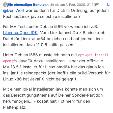
Ein ehemaliger Benutzer
schrieb am
1. Feb. 2020, 21:44
?
zuletzt editiert von Ein ehemaliger Benut
Offline
@
Der_Wolf
wär es denn für Dich in Ordnung, auf jedem
@
Der_Wolf
Ich habe es gerade mal ausprobiert.
Rechner/Linux java selbst zu installieren?
1 - 4 = genauso gemacht
1 tar.gz in /home/user/temp ausgepackt.
In 2
/home/wolfgang/My/Temp/MediathekView
den
2 Wechsel in /home/user/temp/MediathekView
Für MV Tests unter Debian i586 verwende ich z.B.
Befehl von
4
angepasst eingegeben:
Eigentlich müsste sich dann das
mediathekview
3 Terminal öffnen
Liberica OpenJDK
. Vom Link kannst Du z.B. eine .deb
/home/wolfgang/My/Temp/MediathekView/jre/bin/j
(nicht mediathek3 ???) in Temp anlegen oder?
4 Befehl eingeben:
ava -jar MediathekView.jar mediathekview
.
Das wäre ja schon falsch. Aber es hat eh nicht
Datei für Linux amd64 beziehen und auf jedem Linux
@
MenchenSued
sagte in
Ohne Installation nutzen
:
/home/user/temp/MediathekView/jre/bin/java -
funktioniert.
jar MediathekView.jar mediathekview
installieren. Java 11.0.6 sollte passen.
Dann habe ich noch die Versuche wie oben
Damit wird ein neues Verzeichnis
@
Der_Wolf
geschrieben gemacht.
mediathekview angelegt und alle Einstellungen
Unter Debian i586 musste ich noch mit
apt-get install
Im
U.a. den Befehl in /home/wolfgang/My/Apps
werden dort gespeichert.
JavaFX dazu installieren… aber der offizielle
Ist klar:
openjfx
/home/wolfgang/My/Temp/MediathekView/jre/b
gestartet. Hat nicht geklappt.
Da dem Ordner mediathekview der absolute
in/: ./java -version
MV 13.5.1 Installer für Linux amd64 hat das glaub ich
Pfad fehlt, wird es dort angelegt, wo Du den
cd
Liefert normalerweise
Befehl eingibst.
ins .jar file reingepackt (der inoffizielle build-Versuch für
@rubikon
/home/wolfgang/My/Temp/MediathekView/jre/b
Linux x86 hat JavaFX nicht beigelegt!)
s. hier oben drüber
in
$> ./java -version

./java -version
@
vitusson
openjdk version "11.0.4" 2019-07-16

Mit einem lokal installierten java könnte man sich um
3, bash: ./java: Keine Berechtigung
Wette verloren :)
OpenJDK Runtime Environment AdoptOpenJDK (
wolfgang wolfgang -rwx r-x r-x (ausführbar und
UUID=84185947-a07f-475b-bafe-16ad1b99c612
das Berechtigungsthema auf Deiner Sonder-Partition
Also Fazit bis jetzt, nichts funktioniert ausser in
berechtigt)
/home/wolfgang/My ext4 user,data=ordered 0 2
/home/wolfgang.
herummogeln… - kostet halt 1 ct mehr für den
Naja ich versuche es weiter
Gruß
den Aufruf des gesamten Befehls musst Du im
Plattenplatz…
Verzeichnis