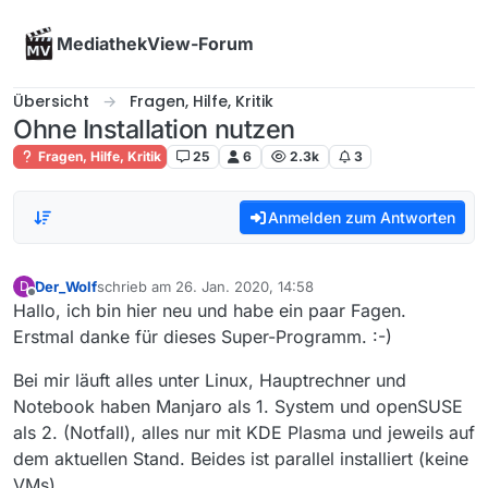
Skip to content
MediathekView-Forum
Übersicht
Fragen, Hilfe, Kritik
Ohne Installation nutzen
Fragen, Hilfe, Kritik
25
6
2.3k
3
Anmelden zum Antworten
Der_Wolf
schrieb am
26. Jan. 2020, 14:58
D
zuletzt editiert von
Offline
Hallo, ich bin hier neu und habe ein paar Fagen.
Erstmal danke für dieses Super-Programm. :-)
Bei mir läuft alles unter Linux, Hauptrechner und
Notebook haben Manjaro als 1. System und openSUSE
als 2. (Notfall), alles nur mit KDE Plasma und jeweils auf
dem aktuellen Stand. Beides ist parallel installiert (keine
VMs).