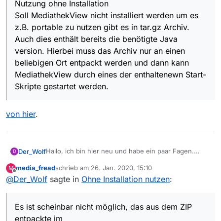
Programmierer (und 64 Jahre alt :-) ).
das?
So, das war’s erstmal. :-)
Nutzung ohne Installation
Bleiben das alle Einstellungen und sonstiges
Ich hoffe, ich gehe hier niemandem auf den …Keks.
Soll MediathekView nicht installiert werden um es
erhalten?
:-)
Gruß,
z.B. portable zu nutzen gibt es in tar.gz Archiv.
Wolfgang
Auch dies enthält bereits die benötigte Java
version. Hierbei muss das Archiv nur an einen
beliebigen Ort entpackt werden und dann kann
MediathekView durch eines der enthaltenewn Start-
Skripte gestartet werden.
von hier
.
Hallo, ich bin hier neu und habe ein paar Fagen.
Der_Wolf
D
Erstmal danke für dieses Super-Programm. :-)
media_fread
schrieb am
26. Jan. 2020, 15:10
M
Bei mir läuft alles unter Linux, Hauptrechner und
zuletzt editiert von
Offline
@
Der_Wolf
sagte in
Ohne Installation nutzen
:
Notebook haben Manjaro als 1. System und
openSUSE als 2. (Notfall), alles nur mit KDE Plasma
Sinn des Ganzen ist es, in /home/user alles was
und jeweils auf dem aktuellen Stand. Beides ist
Configs und so betrifft drin zulassen und in
Es ist scheinbar nicht möglich, das aus dem ZIP
parallel installiert (keine VMs).
/home/user/My quasi meine eigenen Dateien sind.
So, und jetzt komme ich zum Punkt :-) :
Alle meine Rechner haben im Home-Verzeichnis ein
So kann ich Manjaro, openSUSE oder was ich
entpackte im
Es ist scheinbar nicht möglich, das aus dem ZIP