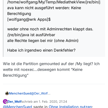
/home/wolfgang/My/Temp/MediathekView/jre/bin/j
ava kann nicht ausgeführt werden: Keine
Berechtigung
[wolfgang@wrk Apps]$
weder ohne noch mit Adminrechten klappt das.
/jre/bin/java ist ausführbar
alle Rechte liegen bei mir (ohne Admin)
Habe ich irgendwo einen Denkfehler?
Wie ist die Partition gemounted auf der /My liegt? Ich
wette mit noexec…deswegen kommt “Keine
Berechtigung”
MenchenSued
@
Der_Wolf
Ich habe es gerade mal ausprobiert.
Der_Wolf
schrieb am
1. Feb. 2020, 21:24
D
1 tar.gz in /home/user/temp ausgepackt.
zuletzt editiert von
Offline
@
MenchenSued
sagte in
Ohne Installation nutzen
:
2 Wechsel in /home/user/temp/MediathekView