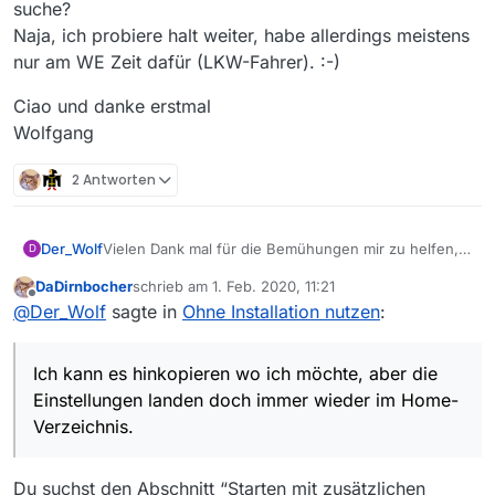
suche?
Naja, ich probiere halt weiter, habe allerdings meistens
nur am WE Zeit dafür (LKW-Fahrer). :-)
Ciao und danke erstmal
Wolfgang
2 Antworten
Vielen Dank mal für die Bemühungen mir zu helfen,
Der_Wolf
D
aber nichts funktioniert.
DaDirnbocher
schrieb am
1. Feb. 2020, 11:21
@
DaDirnbocher
sagte in
Ohne Installation nutzen
:
zuletzt editiert von
Offline
@
Der_Wolf
sagte in
Ohne Installation nutzen
:
@
Der_Wolf
sagte in
Ohne Installation nutzen
:
Ich kann es hinkopieren wo ich möchte, aber die
Ich nutze das “tar.gz”. Ich kann es hinkopieren wo ich
Einstellungen landen doch immer wieder im Home-
Ich hätte allerdings gerne eine mit allem
möchte, aber die Einstellungen landen doch immer
Verzeichnis.
ausgestattete Version in
wieder im Home-Verzeichnis.
@
MenchenSued
sagte in
Ohne Installation nutzen
:
/home/user/My/.mediathek3,
Du suchst den Abschnitt “Starten mit zusätzlichen
@
Der_Wolf
sagte in
Ohne Installation nutzen
: