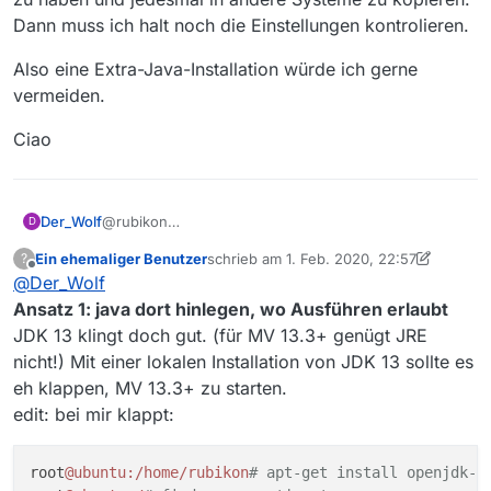
Dann muss ich halt noch die Einstellungen kontrolieren.
Also eine Extra-Java-Installation würde ich gerne
vermeiden.
Ciao
@rubikon
Der_Wolf
D
Bei Manjaro, mein Hauptsystem, sind z.B.
OpenJDK
Ein ehemaliger Benutzer
schrieb am
1. Feb. 2020, 22:57
?
Java 13 development kit, OpenJDK Java 11 full
Also eine Extra-Java-Installation würde ich gerne
zuletzt editiert von Ein ehemaliger Benut
Offline
@
Der_Wolf
runtime environment
und weitere von 7 aufwärts
vermeiden.
vorhanden.
Ciao
Ansatz 1: java dort hinlegen, wo Ausführen erlaubt
Was bei openSUSE (meine Ersatzsystem) vorhanden
JDK 13 klingt doch gut. (für MV 13.3+ genügt JRE
ist weiss ich jetzt nicht im Kopf.
nicht!) Mit einer lokalen Installation von JDK 13 sollte es
Ein Directory unterhalb von /home/wolfgang, wie
eh klappen, MV 13.3+ zu starten.
/My/ sollte alles aufnehmen, was nötig ist. Dann kann
ich booten was ich will, auch weitere (testweise)
edit: bei mir klappt:
parallel instalierte Systeme.
Mich dann jedesmal um Java zu kümmern ist dann
schon etwas viel.
root
@ubuntu
:/home/rubikon
# apt-get install openjdk-1