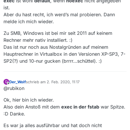
exec
ist wohl
default
, wenn
noexec
nicht angegeben
ist.
Aber du hast recht, ich werd’s mal probieren. Dann
melde ich mich wieder.
Zu SMB, Windows ist bei mir seit 2011 auf keinem
Rechner mehr nativ installiert. :)
Das ist nur noch aus Nostalgründen auf meinem
Hauptrechner in Virtualbox in den Versionen XP-SP3, 7-
SP2(?) und 10-nur gucken (brrrr…schüttel). :)
Der_Wolf
schrieb am
2. Feb. 2020, 11:17
D
zuletzt editiert von
Offline
@rubikon
Ok, hier bin ich wieder.
Also dein Anstoß mit dem
exec in der fstab
war Spitze.
:D Danke.
Es war ja alles ausführbar und hat doch nicht