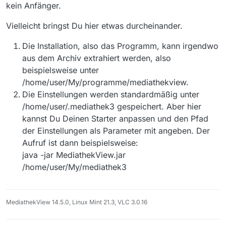
kein Anfänger.
erhalten?
:-)
Gruß,
Wolfgang
Vielleicht bringst Du hier etwas durcheinander.
Die Installation, also das Programm, kann irgendwo
aus dem Archiv extrahiert werden, also
beispielsweise unter
/home/user/My/programme/mediathekview.
Die Einstellungen werden standardmäßig unter
/home/user/.mediathek3 gespeichert. Aber hier
kannst Du Deinen Starter anpassen und den Pfad
der Einstellungen als Parameter mit angeben. Der
Aufruf ist dann beispielsweise:
java -jar MediathekView.jar
/home/user/My/mediathek3
MediathekView 14.5.0, Linux Mint 21.3, VLC 3.0.16