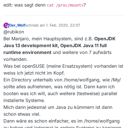
/home/wolfgang/My/Temp/MediathekView
edit: was sagt denn
?
cat /proc/mounts
eingeben, damit MediathekView.jar gefunden
wird, nicht in Apps.
Der_Wolf
schrieb am
1. Feb. 2020, 22:07
D
zuletzt editiert von
Offline
@rubikon
Bei Manjaro, mein Hauptsystem, sind z.B.
OpenJDK
Java 13 development kit, OpenJDK Java 11 full
runtime environment
und weitere von 7 aufwärts
vorhanden.
Was bei openSUSE (meine Ersatzsystem) vorhanden ist
weiss ich jetzt nicht im Kopf.
Ein Directory unterhalb von /home/wolfgang, wie /My/
sollte alles aufnehmen, was nötig ist. Dann kann ich
booten was ich will, auch weitere (testweise) parallel
instalierte Systeme.
Mich dann jedesmal um Java zu kümmern ist dann
schon etwas viel.
Dann wäre es schon einfacher, es im /home/wolfgang
zu haben und jedesmal in andere Systeme zu kopieren.