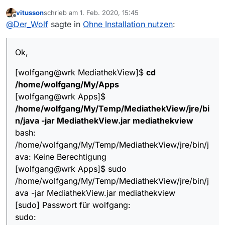
vitusson
schrieb am
1. Feb. 2020, 15:45
[wolfgang@wrk MediathekView]$
cd
zuletzt editiert von
Offline
@
Der_Wolf
sagte in
Ohne Installation nutzen
:
/home/wolfgang/My/Apps
[wolfgang@wrk Apps]$
weder ohne noch mit Adminrechten klappt das.
/home/wolfgang/My/Temp/MediathekView/jre/bin/j
/jre/bin/java ist ausführbar
Ok,
ava -jar MediathekView.jar mediathekview
alle Rechte liegen bei mir (ohne Admin)
Habe ich irgendwo einen Denkfehler?
bash:
[wolfgang@wrk MediathekView]$
cd
/home/wolfgang/My/Temp/MediathekView/jre/bin/jav
a: Keine Berechtigung
/home/wolfgang/My/Apps
[wolfgang@wrk Apps]$ sudo
[wolfgang@wrk Apps]$
/home/wolfgang/My/Temp/MediathekView/jre/bin/jav
/home/wolfgang/My/Temp/MediathekView/jre/bi
a -jar MediathekView.jar mediathekview
n/java -jar MediathekView.jar mediathekview
[sudo] Passwort für wolfgang:
sudo:
bash:
/home/wolfgang/My/Temp/MediathekView/jre/bin/jav
/home/wolfgang/My/Temp/MediathekView/jre/bin/j
a kann nicht ausgeführt werden: Keine Berechtigung
ava: Keine Berechtigung
[wolfgang@wrk Apps]$
[wolfgang@wrk Apps]$ sudo
/home/wolfgang/My/Temp/MediathekView/jre/bin/j
ava -jar MediathekView.jar mediathekview
[sudo] Passwort für wolfgang:
sudo: