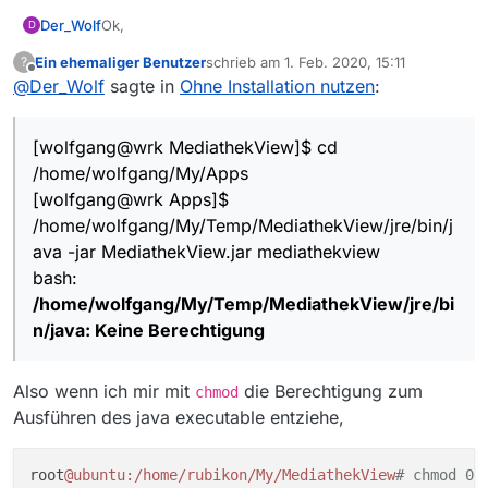
Ok,
Der_Wolf
D
Ein ehemaliger Benutzer
schrieb am
1. Feb. 2020, 15:11
?
[wolfgang@wrk MediathekView]$
cd
zuletzt editiert von
Offline
@
Der_Wolf
sagte in
Ohne Installation nutzen
:
/home/wolfgang/My/Apps
[wolfgang@wrk Apps]$
weder ohne noch mit Adminrechten klappt das.
/home/wolfgang/My/Temp/MediathekView/jre/bin/j
/jre/bin/java ist ausführbar
[wolfgang@wrk MediathekView]$ cd
ava -jar MediathekView.jar mediathekview
alle Rechte liegen bei mir (ohne Admin)
Habe ich irgendwo einen Denkfehler?
bash:
/home/wolfgang/My/Apps
/home/wolfgang/My/Temp/MediathekView/jre/bin/jav
[wolfgang@wrk Apps]$
a: Keine Berechtigung
/home/wolfgang/My/Temp/MediathekView/jre/bin/j
[wolfgang@wrk Apps]$ sudo
ava -jar MediathekView.jar mediathekview
/home/wolfgang/My/Temp/MediathekView/jre/bin/jav
a -jar MediathekView.jar mediathekview
bash:
[sudo] Passwort für wolfgang:
/home/wolfgang/My/Temp/MediathekView/jre/bi
sudo:
n/java: Keine Berechtigung
/home/wolfgang/My/Temp/MediathekView/jre/bin/jav
a kann nicht ausgeführt werden: Keine Berechtigung
[wolfgang@wrk Apps]$
Also wenn ich mir mit
die Berechtigung zum
chmod
Ausführen des java executable entziehe,
root
@ubuntu
:/home/rubikon/My/MediathekView
# chmod 00