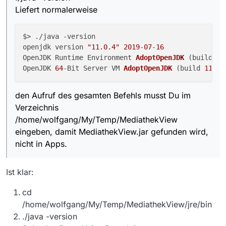
Liefert normalerweise
$> ./java -version

openjdk version 
"11.0.4"
2019
-
07
-
16
OpenJDK Runtime Environment 
AdoptOpenJDK
(build 
11
OpenJDK 
64
-Bit Server VM 
AdoptOpenJDK
(build 
11.0
.
den Aufruf des gesamten Befehls musst Du im
Verzeichnis
/home/wolfgang/My/Temp/MediathekView
eingeben, damit MediathekView.jar gefunden wird,
nicht in Apps.
Ist klar:
cd
/home/wolfgang/My/Temp/MediathekView/jre/bin
./java -version