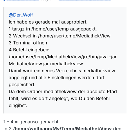
3 Terminal öffnen
4 Befehl eingeben:
@
Der_Wolf
/home/user/temp/MediathekView/jre/bin/java -
jar MediathekView.jar mediathekview
Ich habe es gerade mal ausprobiert.
Damit wird ein neues Verzeichnis
1 tar.gz in /home/user/temp ausgepackt.
mediathekview angelegt und alle Einstellungen
2 Wechsel in /home/user/temp/MediathekView
werden dort gespeichert.
3 Terminal öffnen
Da dem Ordner mediathekview der absolute
Pfad fehlt, wird es dort angelegt, wo Du den
4 Befehl eingeben:
Befehl eingibst.
/home/user/temp/MediathekView/jre/bin/java -jar
MediathekView.jar mediathekview
Damit wird ein neues Verzeichnis mediathekview
angelegt und alle Einstellungen werden dort
gespeichert.
Da dem Ordner mediathekview der absolute Pfad
fehlt, wird es dort angelegt, wo Du den Befehl
eingibst.
1 - 4 = genauso gemacht
In 2
/home/wolfgang/My/Temp/MediathekView
den