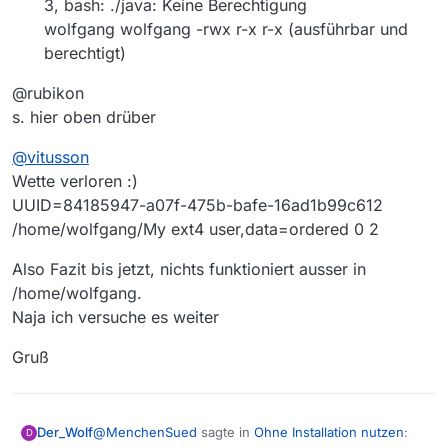
3, bash: ./java: Keine Berechtigung
wolfgang wolfgang -rwx r-x r-x (ausführbar und
berechtigt)
@rubikon
s. hier oben drüber
@
vitusson
Wette verloren :)
UUID=84185947-a07f-475b-bafe-16ad1b99c612
/home/wolfgang/My ext4 user,data=ordered 0 2
Also Fazit bis jetzt, nichts funktioniert ausser in
/home/wolfgang.
Naja ich versuche es weiter
Gruß
@
MenchenSued
sagte in
Ohne Installation nutzen
:
Der_Wolf
D