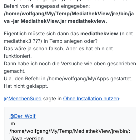
Befehl von
4
angepasst eingegeben:
/home/wolfgang/My/Temp/MediathekView/jre/bin/ja
va -jar MediathekView.jar mediathekview
.
Eigentlich müsste sich dann das
mediathekview
(nicht
mediathek3 ???) in Temp anlegen oder?
Das wäre ja schon falsch. Aber es hat eh nicht
funktioniert.
Dann habe ich noch die Versuche wie oben geschrieben
gemacht.
U.a. den Befehl in /home/wolfgang/My/Apps gestartet.
Hat nicht geklappt.
@
MenchenSued
sagte in
Ohne Installation nutzen
:
@
Der_Wolf
Im
/home/wolfgang/My/Temp/MediathekView/jre/bin/:
./java -version