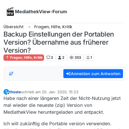
Skip to content
MediathekView-Forum
Übersicht
Fragen, Hilfe, Kritik
Backup Einstellungen der Portablen
Version? Übernahme aus früherer
Version?
Fragen, Hilfe, Kritik
2
2
353
1
Anmelden zum Antworten
thoste
schrieb am
20. Jan. 2020, 15:23
T
zuletzt editiert von
Offline
Habe nach einer längeren Zeit der Nicht-Nutzung jetzt
mal wieder die neueste (zip) Version von
MediathekView heruntergeladen und entpackt.
Ich will zukünftig die Portable version verwenden.