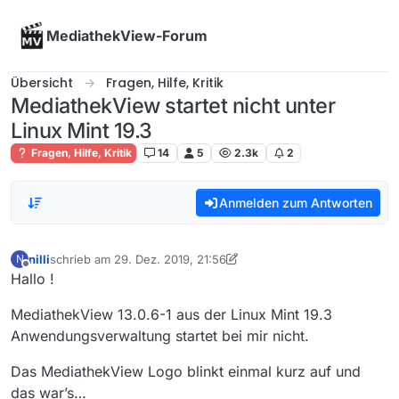
Skip to content
MediathekView-Forum
Übersicht
Fragen, Hilfe, Kritik
MediathekView startet nicht unter
Linux Mint 19.3
Fragen, Hilfe, Kritik
14
5
2.3k
2
Anmelden zum Antworten
nilli
schrieb am
29. Dez. 2019, 21:56
N
zuletzt editiert von nilli
Offline
Hallo !
MediathekView 13.0.6-1 aus der Linux Mint 19.3
Anwendungsverwaltung startet bei mir nicht.
Das MediathekView Logo blinkt einmal kurz auf und
das war’s…