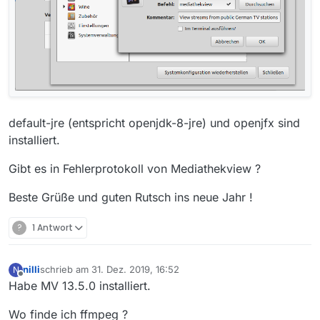
default-jre (entspricht openjdk-8-jre) und openjfx sind
installiert.
Gibt es in Fehlerprotokoll von Mediathekview ?
Beste Grüße und guten Rutsch ins neue Jahr !
?
1 Antwort
nilli
schrieb am
31. Dez. 2019, 16:52
N
zuletzt editiert von
Offline
Habe MV 13.5.0 installiert.
Wo finde ich ffmpeg ?