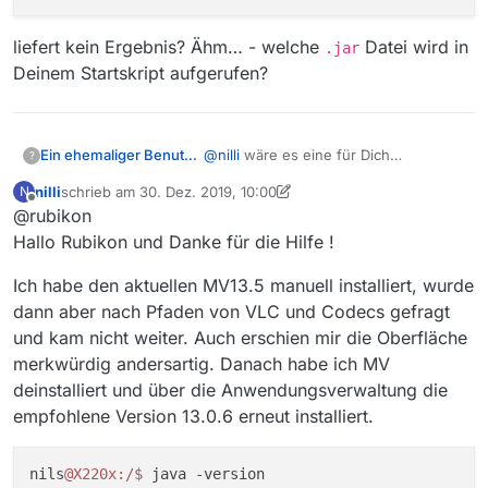
 Stellen Sie sicher, dass Sie ein Java JRE ab Ver
 Falls Sie Linux nutzen, installieren Sie das ope
liefert kein Ergebnis? Ähm… - welche
Datei wird in
.jar
 oder nutzen Sie eine eigene JRE-Installation.

Deinem Startskript aufgerufen?
===========================================

@
nilli
wäre es eine für Dich
Ein ehemaliger Benutzer
?
erträgliche Lösung, die
.deb
Datei von
nilli
schrieb am
30. Dez. 2019, 10:00
N
MV 13.5 manuell zu ziehen und zu
Ansonsten erste Frage:
zuletzt editiert von nilli
Offline
@rubikon
installieren oder möchtest Du aus
das Startskript “mediathekview”, mit
Gründen bewusst 13.0.6 verwenden
welchem Du den MV client startest…
Zweite Frage:
Hallo Rubikon und Danke für die Hilfe !
oder nur MV Pakete aus der
…könntest Da mal mit
derselben
Welche Java-Version(en) hast Du
Paketverwaltung installieren?
Java-Version
ein
java -version >
installiert?
Dritte Frage:
Ich habe den aktuellen MV13.5 manuell installiert, wurde
stellmichinsforum.txt
einbauen,
Welche Varianten? Sind das jeweils
dann aber nach Pfaden von VLC und Codecs gefragt
ausführen und posten?
nur JRE, headless JRE oder JDK?
cd /

und kam nicht weiter. Auch erschien mir die Oberfläche
Welcher Anbieter? Stammen die von
liefert kein Ergebnis? Ähm… - welche
merkwürdig andersartig. Danach habe ich MV
ORACLE, oder woher?
.jar
Datei wird in Deinem Startskript
deinstalliert und über die Anwendungsverwaltung die
aufgerufen?
empfohlene Version 13.0.6 erneut installiert.
nils
@X220x
:/
$ 
java -version
