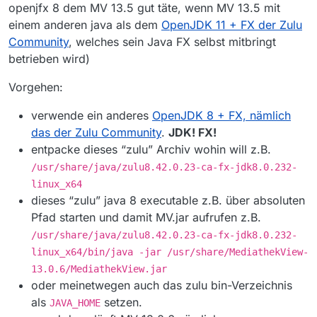
openjfx 8 dem MV 13.5 gut täte, wenn MV 13.5 mit
einem anderen java als dem
OpenJDK 11 + FX der Zulu
Community
, welches sein Java FX selbst mitbringt
betrieben wird)
Vorgehen:
verwende ein anderes
OpenJDK 8 + FX, nämlich
das der Zulu Community
.
JDK! FX!
entpacke dieses “zulu” Archiv wohin will z.B.
/usr/share/java/zulu8.42.0.23-ca-fx-jdk8.0.232-
linux_x64
dieses “zulu” java 8 executable z.B. über absoluten
Pfad starten und damit MV.jar aufrufen z.B.
/usr/share/java/zulu8.42.0.23-ca-fx-jdk8.0.232-
linux_x64/bin/java -jar /usr/share/MediathekView-
13.0.6/MediathekView.jar
oder meinetwegen auch das zulu bin-Verzeichnis
als
setzen.
JAVA_HOME