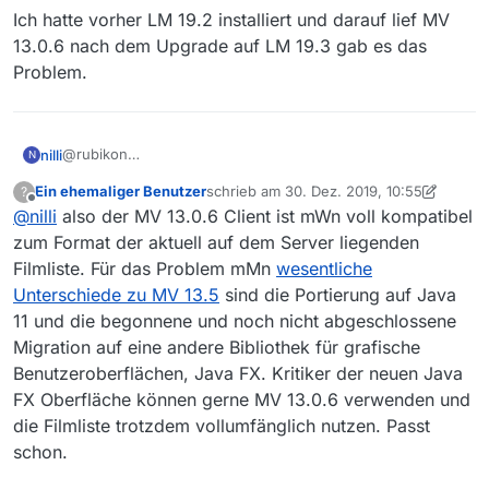
Ich hatte vorher LM 19.2 installiert und darauf lief MV
13.0.6 nach dem Upgrade auf LM 19.3 gab es das
Problem.
@rubikon
nilli
N
Hallo Rubikon und Danke für die Hilfe !
Ein ehemaliger Benutzer
schrieb am
30. Dez. 2019, 10:55
?
Ich habe den aktuellen MV13.5 manuell installiert, wurde
zuletzt editiert von Ein ehemaliger Benutz
Offline
@
nilli
also der MV 13.0.6 Client ist mWn voll kompatibel
dann aber nach Pfaden von VLC und Codecs gefragt und
kam nicht weiter. Auch erschien mir die Oberfläche
nils@X220x:/$ java -version

zum Format der aktuell auf dem Server liegenden
merkwürdig andersartig. Danach habe ich MV deinstalliert
openjdk version "1.8.0_232"

Filmliste. Für das Problem mMn
wesentliche
Ich habe die Java Versionen aus der
und über die Anwendungsverwaltung die empfohlene
OpenJDK Runtime Environment (build 1.8.0_232-8u23
Unterschiede zu MV 13.5
sind die Portierung auf Java
Anwendungsverwaltung geladen.
Version 13.0.6 erneut installiert.
Welche befehle müsste ich auf der Komandozeile
11 und die begonnene und noch nicht abgeschlossene
./MediathekView.jar habe ich unter
ausführen um die richtigen Java Varianten zu installieren ?
./usr/share/mediathekview/ gefunden. Sorry …
Migration auf eine andere Bibliothek für grafische
Aber im Artikel
Version 11 ist wie folgt :
Benutzeroberflächen, Java FX. Kritiker der neuen Java
https://forum.mediathekview.de/topic/1372/ubuntu-18-04-
FX Oberfläche können gerne MV 13.0.6 verwenden und
javafx-wurde-nicht-im-klassenpfad-gefunden/9
nils@X220x:/$ sudo update-alternatives --config j
war die Rede von MediathekView.sh … diese Datei finde
die Filmliste trotzdem vollumfänglich nutzen. Passt
Es gibt 2 Auswahlmöglichkeiten für die Alternativ
Ich hatte vorher LM 19.2 installiert und darauf lief MV 13.0.6
ich nicht.
schon.
nach dem Upgrade auf LM 19.3 gab es das Problem.
Ist aber vermutlich auch nicht ganz so wichtig weil ich die
  Auswahl      Pfad                              
Javaversion systemweit manuell auf 8 gestellt hatte.
-------------------------------------------------