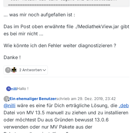
===========================================

… was mir noch aufgefallen ist :
Das im Post oben erwähnte file ./MediathekView.jar gibt
es bei mir nicht …
Wie könnte ich den Fehler weiter diagnostizieren ?
Danke !
?
2 Antworten
Hallo !
nilli
N
Ein ehemaliger Benutzer
schrieb am
29. Dez. 2019, 23:42
?
MediathekView 13.0.6-1 aus der Linux Mint 19.3
zuletzt editiert von
Offline
@
nilli
wäre es eine für Dich erträgliche Lösung, die
.deb
Anwendungsverwaltung startet bei mir nicht.
Das MediathekView Logo blinkt einmal kurz auf und das
Datei von MV 13.5 manuell zu ziehen und zu installieren
war’s…
oder möchtest Du aus Gründen bewusst 13.0.6
nils@X220x:~$ mediathekview

verwenden oder nur MV Pakete aus der
===========================================
