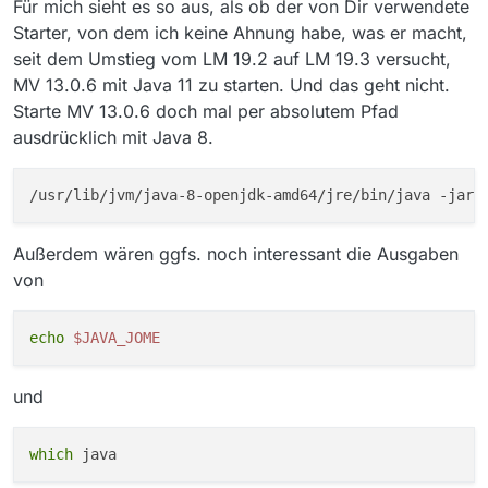
Für mich sieht es so aus, als ob der von Dir verwendete
  0            /usr/lib/jvm/java-11-openjdk-amd64
Starter, von dem ich keine Ahnung habe, was er macht,
  1            /usr/lib/jvm/java-11-openjdk-amd64
seit dem Umstieg vom LM 19.2 auf LM 19.3 versucht,
* 2            /usr/lib/jvm/java-8-openjdk-amd64/
MV 13.0.6 mit Java 11 zu starten. Und das geht nicht.
Drücken Sie die Eingabetaste, um die aktuelle Wah
Starte MV 13.0.6 doch mal per absolutem Pfad
oder geben Sie die Auswahlnummer ein: 0

ausdrücklich mit Java 8.
update-alternatives: /usr/lib/jvm/java-11-openjdk
nils@X220x:/$ java -version

openjdk version "11.0.5" 2019-10-15

OpenJDK Runtime Environment (build 11.0.5+10-post
OpenJDK 64-Bit Server VM (build 11.0.5+10-post-Ub
nils@X220x:/$ 

Außerdem wären ggfs. noch interessant die Ausgaben
von
echo
$JAVA_JOME
und
which