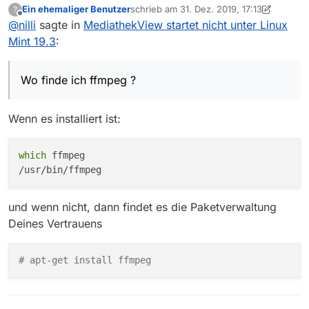
Ein ehemaliger Benutzer
schrieb am
31. Dez. 2019, 17:13
?
Wo finde ich ffmpeg ?
zuletzt editiert von Ein ehemaliger Benutz
Offline
@
nilli
sagte in
MediathekView startet nicht unter Linux
Mint 19.3
:
Wo finde ich ffmpeg ?
Wenn es installiert ist:
which
 ffmpeg

und wenn nicht, dann findet es die Paketverwaltung
Deines Vertrauens
# apt-get install ffmpeg