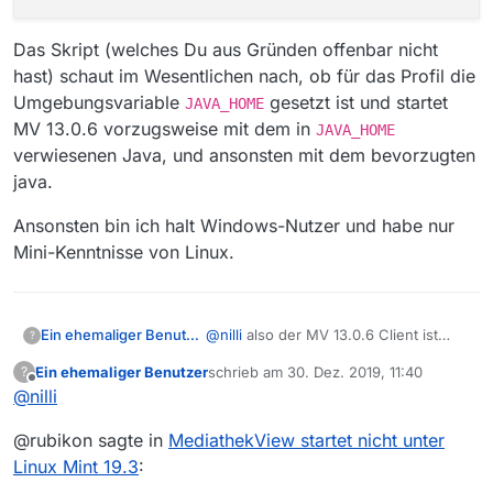
Das Skript (welches Du aus Gründen offenbar nicht
hast) schaut im Wesentlichen nach, ob für das Profil die
Umgebungsvariable
gesetzt ist und startet
JAVA_HOME
MV 13.0.6 vorzugsweise mit dem in
JAVA_HOME
verwiesenen Java, und ansonsten mit dem bevorzugten
java.
Ansonsten bin ich halt Windows-Nutzer und habe nur
Mini-Kenntnisse von Linux.
@
nilli
also der MV 13.0.6 Client ist
Ein ehemaliger Benutzer
?
mWn voll kompatibel zum Format der
Ein ehemaliger Benutzer
schrieb am
30. Dez. 2019, 11:40
?
aktuell auf dem Server liegenden
Für mich sieht es so aus, als ob der
zuletzt editiert von
Offline
@
nilli
Filmliste. Für das Problem mMn
von Dir verwendete Starter, von dem
wesentliche Unterschiede zu MV 13.5
ich keine Ahnung habe, was er macht,
@rubikon sagte in
MediathekView startet nicht unter
sind die Portierung auf Java 11 und die
seit dem Umstieg vom LM 19.2 auf LM
Außerdem wären ggfs. noch
begonnene und noch nicht
19.3 versucht, MV 13.0.6 mit Java 11 zu
Linux Mint 19.3
:
interessant die Ausgaben von
abgeschlossene Migration auf eine
starten. Und das geht nicht. Starte MV