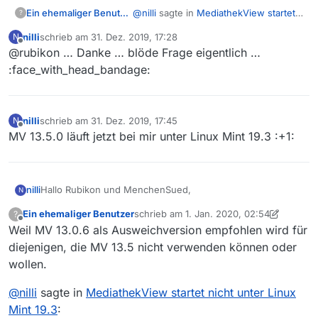
@
nilli
sagte in
MediathekView startet
Ein ehemaliger Benutzer
?
nicht unter Linux Mint 19.3
:
nilli
schrieb am
31. Dez. 2019, 17:28
N
zuletzt editiert von
Offline
@rubikon … Danke … blöde Frage eigentlich …
Wo finde ich ffmpeg ?
:face_with_head_bandage:
Wenn es installiert ist:
which ffmpeg

nilli
schrieb am
31. Dez. 2019, 17:45
N
zuletzt editiert von
Offline
MV 13.5.0 läuft jetzt bei mir unter Linux Mint 19.3 :+1:
und wenn nicht, dann findet es die
Paketverwaltung Deines Vertrauens
Hallo Rubikon und MenchenSued,
nilli
N
Ein ehemaliger Benutzer
schrieb am
1. Jan. 2020, 02:54
?
Vielen Dank für die Hilfe !
zuletzt editiert von Ein ehemaliger Benut
Offline
Weil MV 13.0.6 als Ausweichversion empfohlen wird für
nils@X220x:~$ /usr/lib/jvm/java-8-openjdk-amd64/j
diejenigen, die MV 13.5 nicht verwenden können oder
===========================================

wollen.
Ist leider auch nicht erfolgreich. das Logo blitzt kurz auf
JavaFX wurde nicht im klassenpfad gefunden. 

und das war es :-( Ein GUI erscheint nicht.
 Stellen Sie sicher, dass Sie ein Java JRE ab Ver
@
nilli
sagte in
MediathekView startet nicht unter Linux
nils@X220x:~$ echo $JAVA_HOME

 Falls Sie Linux nutzen, installieren Sie das ope
Mint 19.3
:
 oder nutzen Sie eine eigene JRE-Installation.
