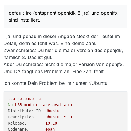
$JAVA_HOME scheint leer zu sein.
nils@X220x:~$ which java

default-jre (entspricht openjdk-8-jre) und openjfx
Der Starter ruft nur Mediathekview auf :
sind installiert.
default-jre (entspricht openjdk-8-jre) und openjfx sind
installiert.
Gibt es in Fehlerprotokoll von Mediathekview ?
Tja, und genau in dieser Angabe steckt der Teufel im
Detail, denn es fehlt was. Eine kleine Zahl.
Beste Grüße und guten Rutsch ins neue Jahr !
Zwar schreibst Du hier die major version des openjdk,
nämlich 8. Das ist gut.
Aber Du schreibst nicht die major version von openjfx.
Und DA fängt das Problem an. Eine Zahl fehlt.
Ich konnte Dein Problem bei mir unter KUbuntu
lsb_release
-a
No
LSB
modules
are
available.
Distributor ID:
Ubuntu
Description:
Ubuntu
19.10
Release:
19.10
Codename:
eoan