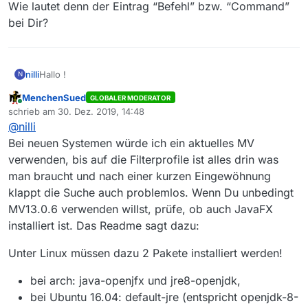
Wie lautet denn der Eintrag “Befehl” bzw. “Command”
bei Dir?
Hallo !
nilli
N
MenchenSued
GLOBALER MODERATOR
MediathekView 13.0.6-1 aus der Linux Mint 19.3
Online
schrieb am
30. Dez. 2019, 14:48
Anwendungsverwaltung startet bei mir nicht.
zuletzt editiert von
@
nilli
Das MediathekView Logo blinkt einmal kurz auf und das
war’s…
Bei neuen Systemen würde ich ein aktuelles MV
nils@X220x:~$ mediathekview

verwenden, bis auf die Filterprofile ist alles drin was
===========================================

man braucht und nach einer kurzen Eingewöhnung
Folgendes habe ich gelesen/ausprobiert …
JavaFX wurde nicht im klassenpfad gefunden. 

klappt die Suche auch problemlos. Wenn Du unbedingt
 Stellen Sie sicher, dass Sie ein Java JRE ab Ver
https://forum.mediathekview.de/topic/1501/solved-
 Falls Sie Linux nutzen, installieren Sie das ope
MV13.0.6 verwenden willst, prüfe, ob auch JavaFX
probleme-mit-mediathekview-13-0-6-auf-linux-mint-19-
 oder nutzen Sie eine eigene JRE-Installation.

installiert ist. Das Readme sagt dazu:
cinnamon-ubuntu-18-04-java-11
https://forum.mediathekview.de/topic/1372/ubuntu-18-04-
===========================================

javafx-wurde-nicht-im-klassenpfad-gefunden/5
Unter Linux müssen dazu 2 Pakete installiert werden!
https://forum.mediathekview.de/topic/1509/mv-startet-
nicht-unter-linux-mint-19-cinnamon-64-bit
bei arch: java-openjfx und jre8-openjdk,
Aber auch unter Java 8 erscheint der gleiche Fehler.
bei Ubuntu 16.04: default-jre (entspricht openjdk-8-