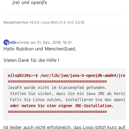
nils@X220x:~$ sudo update-alternatives --config j
jre) und openjfx
Es gibt 2 Auswahlmöglichkeiten für die Alternativ
… was mir noch aufgefallen ist :
  Auswahl      Pfad                              
Das im Post oben erwähnte file ./MediathekView.jar gibt es
MediathekView 14.5.0, Linux Mint 21.3, VLC 3.0.16
-------------------------------------------------
bei mir nicht …
  0            /usr/lib/jvm/java-11-openjdk-amd64
Wie könnte ich den Fehler weiter diagnostizieren ?
  1            /usr/lib/jvm/java-11-openjdk-amd64
* 2            /usr/lib/jvm/java-8-openjdk-amd64/
nilli
schrieb am
31. Dez. 2019, 16:31
N
Danke !
zuletzt editiert von
Offline
Hallo Rubikon und MenchenSued,
Drücken Sie die Eingabetaste, um die aktuelle Wah
oder geben Sie die Auswahlnummer ein: 2

Vielen Dank für die Hilfe !
nils@X220x:~$ mediathekview

===========================================

JavaFX wurde nicht im klassenpfad gefunden. 

nils@X220x:~$ /usr/lib/jvm/java-8-openjdk-amd64/jre/b
 Stellen Sie sicher, dass Sie ein Java JRE ab Ver
===========================================
 Falls Sie Linux nutzen, installieren Sie das ope
JavaFX wurde nicht im klassenpfad gefunden. 

 oder nutzen Sie eine eigene JRE-Installation.

 Stellen Sie sicher, dass Sie ein Java JRE ab Version
===========================================

 oder nutzen Sie eine eigene JRE-Installation.

===========================================
Ist leider auch nicht erfolgreich. das Logo blitzt kurz auf