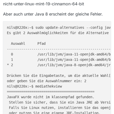
nicht-unter-linux-mint-19-cinnamon-64-bit
Aber auch unter Java 8 erscheint der gleiche Fehler.
nils@X220x:~$ sudo update-alternatives --config java 
Es gibt 2 Auswahlmöglichkeiten für die Alternative ja
  Auswahl      Pfad                                  
-----------------------------------------------------
  0            /usr/lib/jvm/java-11-openjdk-amd64/bin
  1            /usr/lib/jvm/java-11-openjdk-amd64/bin
* 2            /usr/lib/jvm/java-8-openjdk-amd64/jre/
Drücken Sie die Eingabetaste, um die aktuelle Wahl[*]
oder geben Sie die Auswahlnummer ein: 2

nils@X220x:~$ mediathekview

===========================================

JavaFX wurde nicht im klassenpfad gefunden. 

 Stellen Sie sicher, dass Sie ein Java JRE ab Version
 Falls Sie Linux nutzen, installieren Sie das openjfx
 oder nutzen Sie eine eigene JRE-Installation.
