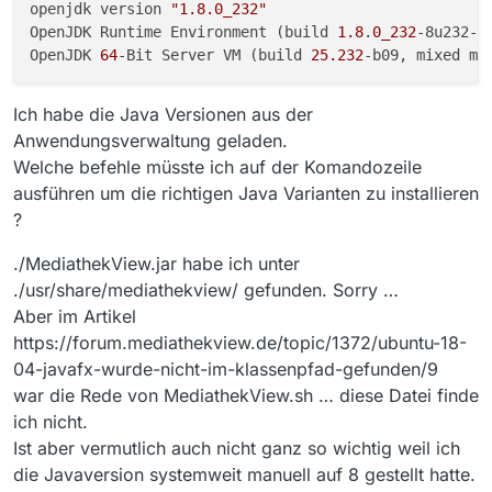
openjdk version 
"1.8.0_232"
OpenJDK Runtime Environment (build 
1.8
.
0_232
-8u232-b
OpenJDK 
64
-Bit Server VM (build 
25.232
Ich habe die Java Versionen aus der
Anwendungsverwaltung geladen.
Welche befehle müsste ich auf der Komandozeile
ausführen um die richtigen Java Varianten zu installieren
?
./MediathekView.jar habe ich unter
./usr/share/mediathekview/ gefunden. Sorry …
Aber im Artikel
https://forum.mediathekview.de/topic/1372/ubuntu-18-
04-javafx-wurde-nicht-im-klassenpfad-gefunden/9
war die Rede von MediathekView.sh … diese Datei finde
ich nicht.
Ist aber vermutlich auch nicht ganz so wichtig weil ich
die Javaversion systemweit manuell auf 8 gestellt hatte.