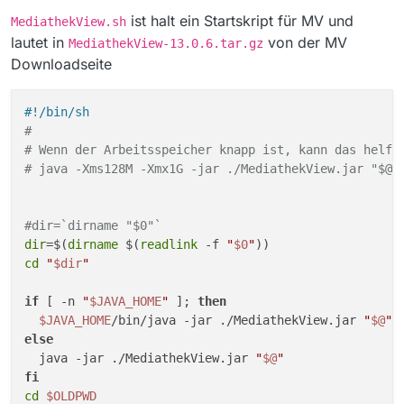
ist halt ein Startskript für MV und
MediathekView.sh
lautet in
von der MV
MediathekView-13.0.6.tar.gz
Downloadseite
#!/bin/sh
#
# Wenn der Arbeitsspeicher knapp ist, kann das helfe
# java -Xms128M -Xmx1G -jar ./MediathekView.jar "$@"
#dir=`dirname "$0"`
dir
=$(
dirname
 $(
readlink
 -f 
"
$0
"
cd
"
$dir
"
if
 [ -n 
"
$JAVA_HOME
"
 ]; 
then
$JAVA_HOME
/bin/java -jar ./MediathekView.jar 
"
$@
"
else
  java -jar ./MediathekView.jar 
"
$@
"
fi
cd
$OLDPWD