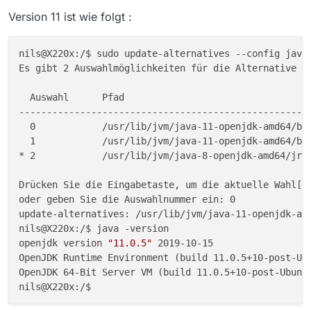
Version 11 ist wie folgt :
nils@X220x:/$ sudo update-alternatives --config java 
Es gibt 2 Auswahlmöglichkeiten für die Alternative ja
  Auswahl      Pfad                                  
-----------------------------------------------------
  0            /usr/lib/jvm/java-11-openjdk-amd64/bin
  1            /usr/lib/jvm/java-11-openjdk-amd64/bin
* 2            /usr/lib/jvm/java-8-openjdk-amd64/jre/
Drücken Sie die Eingabetaste, um die aktuelle Wahl[*]
oder geben Sie die Auswahlnummer ein: 0

update-alternatives: /usr/lib/jvm/java-11-openjdk-am
nils@X220x:/$ java -version

openjdk version 
"11.0.5"
 2019-10-15

OpenJDK Runtime Environment (build 11.0.5+10-post-Ubu
OpenJDK 64-Bit Server VM (build 11.0.5+10-post-Ubuntu
nils@X220x:/$ 
