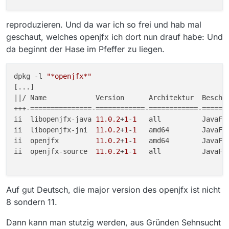
reproduzieren. Und da war ich so frei und hab mal
geschaut, welches openjfx ich dort nun drauf habe: Und
da beginnt der Hase im Pfeffer zu liegen.
dpkg -l 
"*openjfx*"
[...]

||/ Name            Version      Architektur  Beschre
+++-===============-============-============-=======
ii  libopenjfx-java 
11.0
.2
+
1
-
1
   all          JavaFX
ii  libopenjfx-jni  
11.0
.2
+
1
-
1
   amd64        JavaFX
ii  openjfx         
11.0
.2
+
1
-
1
   amd64        JavaFX
ii  openjfx-source  
11.0
.2
+
1
-
1
   all          JavaFX
Auf gut Deutsch, die major version des openjfx ist nicht
8 sondern 11.
Dann kann man stutzig werden, aus Gründen Sehnsucht