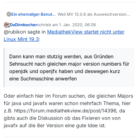
Weil MV 13.0.6 als Ausweichversion
Ein ehemaliger Benutzer
?
empfohlen wird für diejenigen, die
DaDirnbocher
schrieb am
1. Jan. 2020, 06:08
MV 13.5 nicht verwenden können
@
nilli
sagte in
MediathekView startet
zuletzt editiert von
Offline
@rubikon sagte in
MediathekView startet nicht unter
oder wollen.
nicht unter Linux Mint 19.3
:
Linux Mint 19.3
:
default-jre (entspricht openjdk-
8-jre) und openjfx sind
Tja, und genau in dieser Angabe
installiert.
Dann kann man stutzig werden, aus Gründen
steckt der Teufel im Detail, denn es
Sehnsucht nach gleichen major version numbers für
fehlt was. Eine kleine Zahl.
Ich konnte Dein Problem bei mir unter
openjdk und openjfx haben und deswegen kurz
Zwar schreibst Du hier die major
KUbuntu
version des openjdk, nämlich 8. Das
lsb_release -a

eine Suchmaschine anwerfen
ist gut.
No LSB modules are available.

reproduzieren. Und da war ich so frei
Aber Du schreibst nicht die major
Distributor ID: Ubuntu

und hab mal geschaut, welches
version von openjfx. Und DA fängt
Oder einfach hier im Forum suchen, die gleichen Majors
Description:    Ubuntu 19.10

openjfx ich dort nun drauf habe: Und
dpkg -l "*openjfx*"

das Problem an. Eine Zahl fehlt.
Release:        19.10

für java und javafx waren schon mehrfach Thema, hier
da beginnt der Hase im Pfeffer zu
[...]

z.B. https://forum.mediathekview.de/post/14396, da
Auf gut Deutsch, die major version
liegen.
||/ Name            Version      
des openjfx ist nicht 8 sondern 11.
gibts auch die Diskussion ob das Fixieren von von
+++-===============-============
Dann kann man stutzig werden, aus
ii  libopenjfx-java 11.0.2+1-1  
javafx auf die 8er Version eine gute Idee ist.
Gründen Sehnsucht nach gleichen
ii  libopenjfx-jni  11.0.2+1-1  
major version numbers für openjdk
Weil, man kann da sicher mit apt
ii  openjfx         11.0.2+1-1  