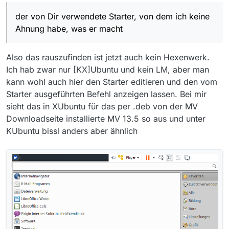
andere Bibliothek für grafische
13.0.6 doch mal per absolutem Pfad
Benutzeroberflächen, Java FX.
ausdrücklich mit Java 8.
der von Dir verwendete Starter, von dem ich keine
und
Kritiker der neuen Java FX Oberfläche
Ahnung habe, was er macht
können gerne MV 13.0.6 verwenden
und die Filmliste trotzdem
vollumfänglich nutzen. Passt schon.
Also das rauszufinden ist jetzt auch kein Hexenwerk.
MediathekView.sh
ist halt ein
Startskript für MV und lautet in
Ich hab zwar nur [KX]Ubuntu und kein LM, aber man
MediathekView-13.0.6.tar.gz
#!/bin/sh

kann wohl auch hier den Starter editieren und den vom
von der MV Downloadseite
#

Starter ausgeführten Befehl anzeigen lassen. Bei mir
Das Skript (welches Du aus Gründen
# Wenn der Arbeitsspeicher knapp 
sieht das in XUbuntu für das per .deb von der MV
offenbar nicht hast) schaut im
# java -Xms128M -Xmx1G -jar ./Med
Wesentlichen nach, ob für das Profil
Ansonsten bin ich halt Windows-
Downloadseite installierte MV 13.5 so aus und unter
die Umgebungsvariable
JAVA_HOME
Nutzer und habe nur Mini-Kenntnisse
KUbuntu bissl anders aber ähnlich
gesetzt ist und startet MV 13.0.6
von Linux.
#dir=`dirname "$0"`

vorzugsweise mit dem in
JAVA_HOME
dir=$(dirname $(readlink -f "$0")
verwiesenen Java, und ansonsten mit
cd "$dir"

dem bevorzugten java.
if [ -n "$JAVA_HOME" ]; then

  $JAVA_HOME/bin/java -jar ./Medi
else

  java -jar ./MediathekView.jar "
fi
