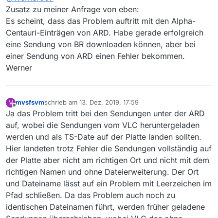
Alpha-Centauri-Sendungen.
PS: Win10, Update Status von heute
Zusatz zu meiner Anfrage von eben:
Die angezeigte Filmliste und auch die Download-
Es scheint, dass das Problem auftritt mit den Alpha-
Liste zeigen die Sendungen an. Aber wenn ich
Centauri-Einträgen von ARD. Habe gerade erfolgreich
diese Sendung downloaden möchte, z.B. in der
eine Sendung von BR downloaden können, aber bei
Download-Liste mit Rechtsklick und “Download
starten”, dann färbt sich die Zeile rot ein und es
einer Sendung von ARD einen Fehler bekommen.
wird nichts geladen.
Werner
Ich benutze dann den “Link zur Webseite” und lade
die Sendung im Browser down.
Schön wäre es aber wenn es direkt in
MediathekView klappen würde.
mvsfsvm
schrieb am
13. Dez. 2019, 17:59
M
zuletzt editiert von
Offline
Ja das Problem tritt bei den Sendungen unter der ARD
auf, wobei die Sendungen vom VLC heruntergeladen
werden und als TS-Date auf der Platte landen sollten.
Hier landeten trotz Fehler die Sendungen vollständig auf
der Platte aber nicht am richtigen Ort und nicht mit dem
richtigen Namen und ohne Dateierweiterung. Der Ort
und Dateiname lässt auf ein Problem mit Leerzeichen im
Pfad schließen. Da das Problem auch noch zu
identischen Dateinamen führt, werden früher geladene