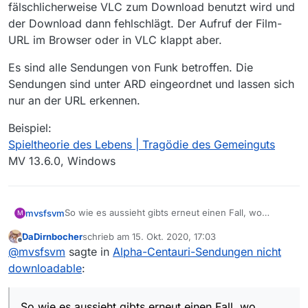
fälschlicherweise VLC zum Download benutzt wird und
der Download dann fehlschlägt. Der Aufruf der Film-
URL im Browser oder in VLC klappt aber.
Es sind alle Sendungen von Funk betroffen. Die
Sendungen sind unter ARD eingeordnet und lassen sich
nur an der URL erkennen.
Beispiel:
Spieltheorie des Lebens | Tragödie des Gemeinguts
MV 13.6.0, Windows
So wie es aussieht gibts erneut einen Fall, wo
mvsfsvm
M
fälschlicherweise VLC zum Download benutzt wird
DaDirnbocher
schrieb am
15. Okt. 2020, 17:03
und der Download dann fehlschlägt. Der Aufruf der
Es sind alle Sendungen von Funk betroffen. Die
zuletzt editiert von
Offline
@
mvsfsvm
sagte in
Alpha-Centauri-Sendungen nicht
Film-URL im Browser oder in VLC klappt aber.
Sendungen sind unter ARD eingeordnet und lassen
sich nur an der URL erkennen.
Beispiel:
downloadable
:
Spieltheorie des Lebens | Tragödie des Gemeinguts
MV 13.6.0, Windows
So wie es aussieht gibts erneut einen Fall, wo