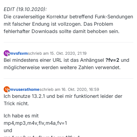
eingetragen, dann klappt der Download auch.
EDIT (19.10.2020):
Die crawlerseitige Korrektur betreffend Funk-Sendungen
mit falscher Endung ist vollzogen. Das Problem
fehlerhafter Downloads sollte damit behoben sein.
mvsfsvm
schrieb am
15. Okt. 2020, 21:19
M
zuletzt editiert von
Offline
Bei mindestens einer URL ist das Anhängsel
?fv=2
und
möglicherweise werden weitere Zahlen verwendet.
mvuserathome
schrieb am
16. Okt. 2020, 16:59
M
zuletzt editiert von
Offline
Ich benutze 13.2.1 und bei mir funktionert leider der
Trick nicht.
Ich habe es mit
mp4,mp3,m4v,flv,m4a,fv=1
und