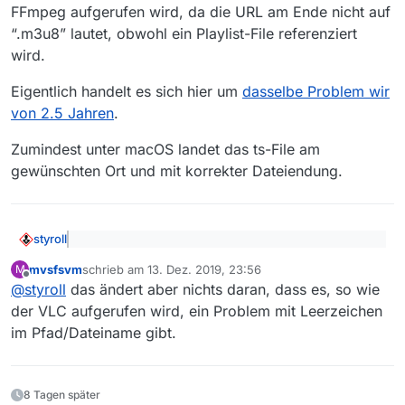
Dateinamen führt, werden früher geladene
FFmpeg aufgerufen wird, da die URL am Ende nicht auf
Sendungen überschrieben, wobei VLC das ohne
“.m3u8” lautet, obwohl ein Playlist-File referenziert
Nachfrage tut.
wird.
Eigentlich handelt es sich hier um
dasselbe Problem wir
von 2.5 Jahren
.
Zumindest unter macOS landet das ts-File am
gewünschten Ort und mit korrekter Dateiendung.
styroll
@
mvsfsvm
sagte: Ursache ist meiner Meinung
mvsfsvm
schrieb am
13. Dez. 2019, 23:56
M
nacxh das VLC nicht direkt aufgerufen wird
zuletzt editiert von
Offline
Das Problem liegt vielmehr darin, dass VLC statt FFmpeg
@
styroll
das ändert aber nichts daran, dass es, so wie
aufgerufen wird, da die URL am Ende nicht auf “.m3u8”
der VLC aufgerufen wird, ein Problem mit Leerzeichen
lautet, obwohl ein Playlist-File referenziert wird.
Eigentlich handelt es sich hier um
dasselbe Problem wir
im Pfad/Dateiname gibt.
von 2.5 Jahren
.
Zumindest unter macOS landet das ts-File am
gewünschten Ort und mit korrekter Dateiendung.
8 Tagen später