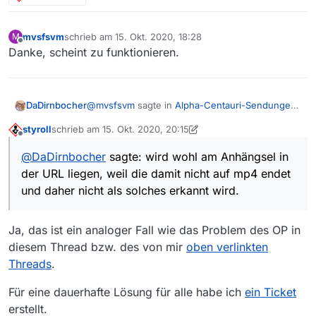
mvsfsvm
schrieb am
15. Okt. 2020, 18:28
M
zuletzt editiert von
Offline
Danke, scheint zu funktionieren.
@
mvsfsvm
sagte in
Alpha-Centauri-Sendungen
DaDirnbocher
nicht downloadable
:
styroll
schrieb am
15. Okt. 2020, 20:15
zuletzt editiert von styroll
Offline
So wie es aussieht gibts erneut einen Fall,
@
DaDirnbocher
sagte: wird wohl am Anhängsel in
wo fälschlicherweise VLC zum Download
wird wohl am Anhängsel in der URL liegen, weil
benutzt wird und der Download dann
der URL liegen, weil die damit nicht auf mp4 endet
die damit nicht auf mp4 endet und daher nicht
fehlschlägt. Der Aufruf der Film-URL im
und daher nicht als solches erkannt wird.
als solches erkannt wird.
Browser oder in VLC klappt aber.
…src_1920x1080_6000.mp4?fv=1
Ja, das ist ein analoger Fall wie das Problem des OP in
Hab mal spasseshalber im Speichernset im
diesem Thread bzw. des von mir
oben verlinkten
Suffix
Threads
.
mp4,mp3,m4v,flv,fv=1
Für eine dauerhafte Lösung für alle habe ich
ein Ticket
erstellt.