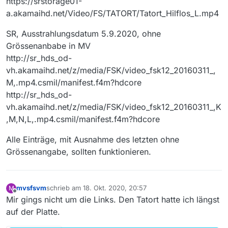
https://srstorage01-
a.akamaihd.net/Video/FS/TATORT/Tatort_Hilflos_L.mp4
SR, Ausstrahlungsdatum 5.9.2020, ohne
Grössenanbabe in MV
http://sr_hds_od-
vh.akamaihd.net/z/media/FSK/video_fsk12_20160311_,
M,.mp4.csmil/manifest.f4m?hdcore
http://sr_hds_od-
vh.akamaihd.net/z/media/FSK/video_fsk12_20160311_,K
,M,N,L,.mp4.csmil/manifest.f4m?hdcore
Alle Einträge, mit Ausnahme des letzten ohne
Grössenangabe, sollten funktionieren.
mvsfsvm
schrieb am
18. Okt. 2020, 20:57
M
zuletzt editiert von
Offline
Mir gings nicht um die Links. Den Tatort hatte ich längst
auf der Platte.