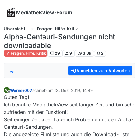
Skip to content
MediathekView-Forum
Übersicht
Fragen, Hilfe, Kritik
Alpha-Centauri-Sendungen nicht
downloadable
Fragen, Hilfe, Kritik
29
9
3.0k
2
Anmelden zum Antworten
Werner007
schrieb am
13. Dez. 2019, 14:49
W
zuletzt editiert von
Offline
Guten Tag!
Ich benutze MediathekView seit langer Zeit und bin sehr
zufrieden mit der Funktion!!
Seit einiger Zeit aber habe ich Probleme mit den Alpha-
Centauri-Sendungen.
Die angezeigte Filmliste und auch die Download-Liste