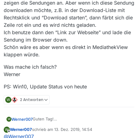
zeigen die Sendungen an. Aber wenn ich diese Sendung
downloaden möchte, z.B. in der Download-Liste mit
Rechtsklick und “Download starten”, dann färbt sich die
Zeile rot ein und es wird nichts geladen.
Ich benutze dann den “Link zur Webseite” und lade die
Sendung im Browser down.
Schön wäre es aber wenn es direkt in MediathekView
klappen würde.
Was mache ich falsch?
Werner
PS: Win10, Update Status von heute
W
2 Antworten
Guten Tag!
Werner007
W
Ich benutze MediathekView seit langer Zeit und bin
Werner007
schrieb am
13. Dez. 2019, 14:54
W
sehr zufrieden mit der Funktion!!
Was mache ich falsch?
zuletzt editiert von
Offline
@
Werner007
Seit einiger Zeit aber habe ich Probleme mit den
Werner