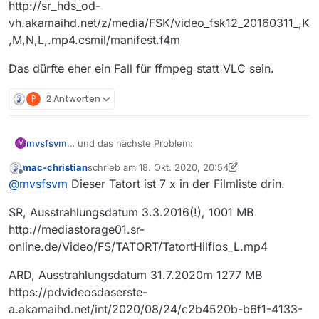
http://sr_hds_od-
vh.akamaihd.net/z/media/FSK/video_fsk12_20160311_,K
,M,N,L,.mp4.csmil/manifest.f4m
Das dürfte eher ein Fall für ffmpeg statt VLC sein.
P
2 Antworten
… und das nächste Problem:
mvsfsvm
M
mac-christian
schrieb am
18. Okt. 2020, 20:54
Der Tatort
Hilflos
im SR (Website-URL in der Liste ist
zuletzt editiert von mac-christian
Offline
@
mvsfsvm
Dieser Tatort ist 7 x in der Filmliste drin.
kaputt, MV öffnet beim Klick darauf einen “Datei
speichern”-Dialog)
Film-URL:
SR, Ausstrahlungsdatum 3.3.2016(!), 1001 MB
http://sr_hds_od-
vh.akamaihd.net/z/media/FSK/video_fsk12_20160311_,
Das dürfte eher ein Fall für ffmpeg statt VLC sein.
http://mediastorage01.sr-
K,M,N,L,.mp4.csmil/manifest.f4m
online.de/Video/FS/TATORT/TatortHilflos_L.mp4
ARD, Ausstrahlungsdatum 31.7.2020m 1277 MB
https://pdvideosdaserste-
a.akamaihd.net/int/2020/08/24/c2b4520b-b6f1-4133-