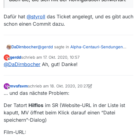
Dafür hat
@
styroll
das Ticket angelegt, und es gibt auch
schon einen Commit dazu.
@
gerdd
sagte in
Alpha-Centauri-Sendungen
DaDirnbocher
nicht downloadable
:
gerdd
schrieb am
17. Okt. 2020, 10:57
G
zuletzt editiert von
Offline
@
DaDirnbocher
Ah, gut! Danke!
Alternativ koennte man evtl. den Crawler
dazu bewegen, die “Anhaengsel” (’?fv=1’
Dafür hat
@
styroll
das Ticket angelegt, und es
oder 2 oder 3 …) abzuschneiden? Dann
gibt auch schon einen Commit dazu.
haetten alle den Vorteil, auch die, die sich
mvsfsvm
schrieb am
18. Okt. 2020, 20:27
M
mit der Konfiguration schwertun.
zuletzt editiert von mvsfsvm
Offline
… und das nächste Problem:
Der Tatort
Hilflos
im SR (Website-URL in der Liste ist
kaputt, MV öffnet beim Klick darauf einen “Datei
speichern”-Dialog)
Film-URL: