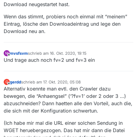
Download neugestartet hast.
Wenn das stimmt, probiers noch einmal mit “meinem”
Eintrag, lösche den Downloadeintrag und lege den
Download neu an.
mvsfsvm
schrieb am
16. Okt. 2020, 19:15
M
zuletzt editiert von
Offline
Und trage auch noch fv=2 und fv=3 ein
gerdd
schrieb am
17. Okt. 2020, 05:08
G
zuletzt editiert von
Offline
Alternativ koennte man evtl. den Crawler dazu
bewegen, die “Anhaengsel” (‘?fv=1’ oder 2 oder 3 …)
abzuschneiden? Dann haetten alle den Vorteil, auch die,
die sich mit der Konfiguration schwertun.
(Ich habe mir mal die URL einer solchen Sendung in
WGET heruebergezogen. Das hat mir dann die Datei