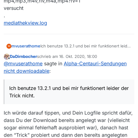
mp4,mp3,m4v,flv,m4a,mp4?fv=1
versucht
.
mediathekview.log
Ich benutze 13.2.1 und bei mir funktionert leider
mvuserathome
M
der Trick nicht.
DaDirnbocher
schrieb am
16. Okt. 2020, 18:00
Ich habe es mit
zuletzt editiert von
Offline
@
mvuserathome
sagte in
Alpha-Centauri-Sendungen
mp4,mp3,m4v,flv,m4a,fv=1
und
nicht downloadable
:
mp4,mp3,m4v,flv,m4a,mp4?fv=1
versucht
.
Ich benutze 13.2.1 und bei mir funktionert leider der
mediathekview.log
Trick nicht.
Ich würde darauf tippen, und Dein Logfile spricht dafür,
dass Du der Download bereits angelegt war (vielleicht
sogar einmal fehlerhaft ausprobiert war), danach hast
den “Trick” probiert und dann den bereits angelegten