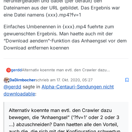
heruntergeladen und dabei (per default) den
Dateinamen aus der URL gebildet. Das Ergebnis war
eine Datei namens {xxx}.mp4?fv=1
Einfaches Umbenennen in {xxx}.mp4 fuehrte zum
gewuenschten Ergebnis. Man haette auch mit der
“Download aendern”-Funktion das Anhaengsel vor dem
Download entfernen koennen
Alternativ koennte man evtl. den Crawler dazu
gerdd
G
bewegen, die “Anhaengsel” (‘?fv=1’ oder 2 oder 3 …)
DaDirnbocher
schrieb am
17. Okt. 2020, 05:27
abzuschneiden? Dann haetten alle den Vorteil, auch die,
(Ich habe mir mal die URL einer solchen Sendung in
zuletzt editiert von
Offline
@
gerdd
sagte in
Alpha-Centauri-Sendungen nicht
die sich mit der Konfiguration schwertun.
WGET heruebergezogen. Das hat mir dann die Datei
heruntergeladen und dabei (per default) den
Einfaches Umbenennen in {xxx}.mp4 fuehrte zum
downloadable
:
Dateinamen aus der URL gebildet. Das Ergebnis war
gewuenschten Ergebnis. Man haette auch mit der
eine Datei namens {xxx}.mp4?fv=1
“Download aendern”-Funktion das Anhaengsel vor dem
Download entfernen koennen
Alternativ koennte man evtl. den Crawler dazu
bewegen, die “Anhaengsel” (’?fv=1’ oder 2 oder 3
…) abzuschneiden? Dann haetten alle den Vorteil,
auch die, die sich mit der Konfiguration schwertun.