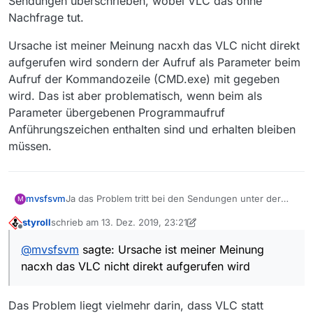
Sendungen überschrieben, wobei VLC das ohne
Nachfrage tut.
Ursache ist meiner Meinung nacxh das VLC nicht direkt
aufgerufen wird sondern der Aufruf als Parameter beim
Aufruf der Kommandozeile (CMD.exe) mit gegeben
wird. Das ist aber problematisch, wenn beim als
Parameter übergebenen Programmaufruf
Anführungszeichen enthalten sind und erhalten bleiben
müssen.
Ja das Problem tritt bei den Sendungen unter der
mvsfsvm
M
ARD auf, wobei die Sendungen vom VLC
styroll
schrieb am
13. Dez. 2019, 23:21
heruntergeladen werden und als TS-Date auf der
Ursache ist meiner Meinung nacxh das VLC nicht
zuletzt editiert von styroll
Offline
Platte landen sollten. Hier landeten trotz Fehler die
direkt aufgerufen wird sondern der Aufruf als
@
mvsfsvm
sagte: Ursache ist meiner Meinung
Sendungen vollständig auf der Platte aber nicht am
Parameter beim Aufruf der Kommandozeile
nacxh das VLC nicht direkt aufgerufen wird
richtigen Ort und nicht mit dem richtigen Namen und
(CMD.exe) mit gegeben wird. Das ist aber
ohne Dateierweiterung. Der Ort und Dateiname lässt
problematisch, wenn beim als Parameter
auf ein Problem mit Leerzeichen im Pfad schließen.
übergebenen Programmaufruf Anführungszeichen
Das Problem liegt vielmehr darin, dass VLC statt
Da das Problem auch noch zu identischen
enthalten sind und erhalten bleiben müssen.