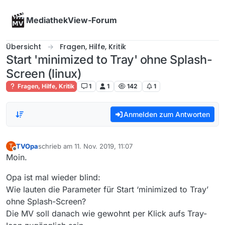
Skip to content
MediathekView-Forum
Übersicht
Fragen, Hilfe, Kritik
Start 'minimized to Tray' ohne Splash-
Screen (linux)
Fragen, Hilfe, Kritik
1
1
142
1
Anmelden zum Antworten
TVOpa
schrieb am
11. Nov. 2019, 11:07
T
zuletzt editiert von
Offline
Moin.
Opa ist mal wieder blind:
Wie lauten die Parameter für Start ‘minimized to Tray’
ohne Splash-Screen?
Die MV soll danach wie gewohnt per Klick aufs Tray-