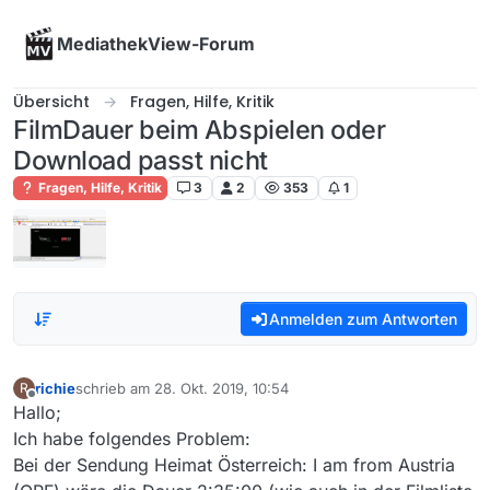
Skip to content
MediathekView-Forum
Übersicht
Fragen, Hilfe, Kritik
FilmDauer beim Abspielen oder
Download passt nicht
Fragen, Hilfe, Kritik
3
2
353
1
Anmelden zum Antworten
richie
schrieb am
28. Okt. 2019, 10:54
R
zuletzt editiert von
Offline
Hallo;
Ich habe folgendes Problem:
Bei der Sendung Heimat Österreich: I am from Austria