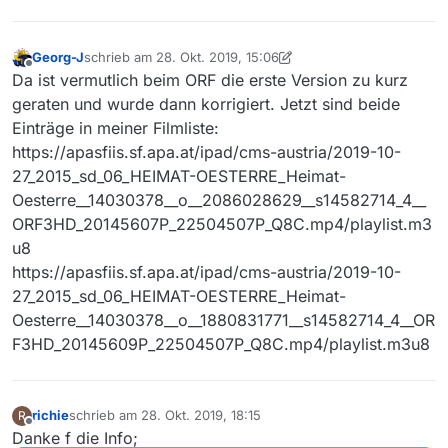
Georg-J
schrieb am
28. Okt. 2019, 15:06
zuletzt editiert von Georg-J
Offline
Da ist vermutlich beim ORF die erste Version zu kurz
geraten und wurde dann korrigiert. Jetzt sind beide
Einträge in meiner Filmliste:
https://apasfiis.sf.apa.at/ipad/cms-austria/2019-10-
27_2015_sd_06_HEIMAT-OESTERRE_Heimat-
Oesterre__14030378__o__2086028629__s14582714_4__
ORF3HD_20145607P_22504507P_Q8C.mp4/playlist.m3
u8
https://apasfiis.sf.apa.at/ipad/cms-austria/2019-10-
27_2015_sd_06_HEIMAT-OESTERRE_Heimat-
Oesterre__14030378__o__1880831771__s14582714_4__OR
F3HD_20145609P_22504507P_Q8C.mp4/playlist.m3u8
richie
schrieb am
28. Okt. 2019, 18:15
R
zuletzt editiert von
Offline
Danke f die Info;