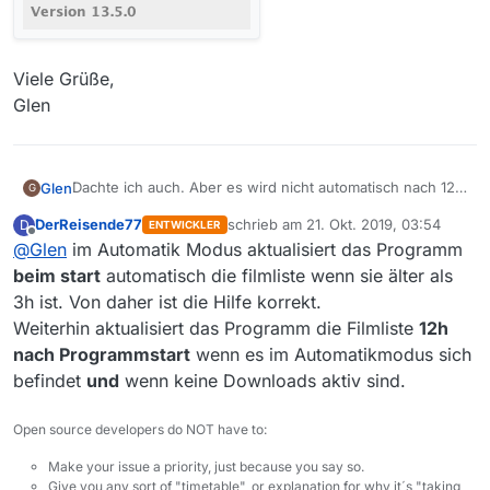
Viele Grüße,
Glen
Dachte ich auch. Aber es wird nicht automatisch nach 12
Glen
G
Stunden die Filmliste aktualisiert. In den Einstellungen
DerReisende77
schrieb am
21. Okt. 2019, 03:54
D
ENTWICKLER
steht im Kommentarfeld das die Filmliste nur beim
zuletzt editiert von
Offline
@
Glen
im Automatik Modus aktualisiert das Programm
Programmstart automatisch geladen wird, und auch nur,
wenn sie älter als 3 Stunden ist. Dokumentation und
beim start
automatisch die filmliste wenn sie älter als
Hier sieht man, dass die Filmliste älter als 12 Stunden ist:
Verhalten sind also bei mir zumindest konsistent.
3h ist. Von daher ist die Hilfe korrekt.
Weiterhin aktualisiert das Programm die Filmliste
12h
nach Programmstart
wenn es im Automatikmodus sich
befindet
und
wenn keine Downloads aktiv sind.
Open source developers do NOT have to:
Make your issue a priority, just because you say so.
Give you any sort of "timetable", or explanation for why it´s "taking