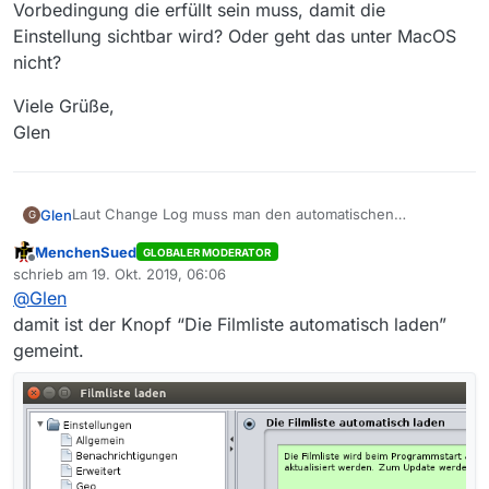
Vorbedingung die erfüllt sein muss, damit die
Einstellung sichtbar wird? Oder geht das unter MacOS
nicht?
Viele Grüße,
Glen
Laut Change Log muss man den automatischen
Glen
G
Lademodus aktivieren um das 12-stündige automatische
MenchenSued
GLOBALER MODERATOR
Laden der Filmliste zu aktivieren. Ich habe die
Viele Grüße,
Offline
schrieb am
19. Okt. 2019, 06:06
Einstellungen und Menüpunkte x mal rauf und runter
Glen
zuletzt editiert von
@
Glen
durchsucht aber nichts gefunden. Ich finde auch keine
Anleitung. Wo finde ich die Einstellung bzw. gibt eine
damit ist der Knopf “Die Filmliste automatisch laden”
Vorbedingung die erfüllt sein muss, damit die Einstellung
gemeint.
sichtbar wird? Oder geht das unter MacOS nicht?