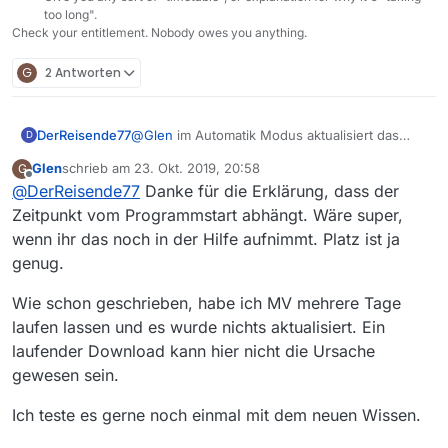
too long".
Check your entitlement. Nobody owes you anything.
Wenn ich dann manuell die Filmliste aktualisiere, werden
G
2 Antworten
neue Abos gefunden und das Alter korrigiert:
DerReisende77
@
Glen
im Automatik Modus aktualisiert das
D
Programm
beim start
automatisch die filmliste
Glen
schrieb am
23. Okt. 2019, 20:58
G
wenn sie älter als 3h ist. Von daher ist die Hilfe
zuletzt editiert von
Offline
@
DerReisende77
Danke für die Erklärung, dass der
korrekt.
Weiterhin aktualisiert das Programm die
Zeitpunkt vom Programmstart abhängt. Wäre super,
Filmliste
12h nach Programmstart
wenn es im
wenn ihr das noch in der Hilfe aufnimmt. Platz ist ja
Automatikmodus sich befindet
und
wenn keine
genug.
Downloads aktiv sind.
Wie schon geschrieben, habe ich MV mehrere Tage
Das Alter der Filmliste ist vermutlich das Alter auf dem
laufen lassen und es wurde nichts aktualisiert. Ein
Server. Sonst dürfte beim Neuladen nicht das Alter schon
laufender Download kann hier nicht die Ursache
39 Minuten sein.
Ich hatte den Rechner auch schon paar Tage laufen und
gewesen sein.
es wurde nichts aktualisiert.
Es ist die neueste Version:
Ich teste es gerne noch einmal mit dem neuen Wissen.