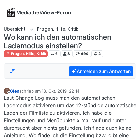
Skip to content
MediathekView-Forum
Übersicht
Fragen, Hilfe, Kritik
Wo kann ich den automatischen
Lademodus einstellen?
Fragen, Hilfe, Kritik
6
3
690
2
Anmelden zum Antworten
Glen
schrieb am
18. Okt. 2019, 22:14
G
zuletzt editiert von
Offline
Laut Change Log muss man den automatischen
Lademodus aktivieren um das 12-stündige automatische
Laden der Filmliste zu aktivieren. Ich habe die
Einstellungen und Menüpunkte x mal rauf und runter
durchsucht aber nichts gefunden. Ich finde auch keine
Anleitung. Wo finde ich die Einstellung bzw. gibt eine