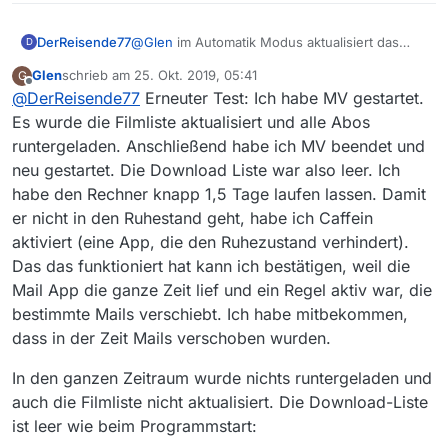
DerReisende77
@
Glen
im Automatik Modus aktualisiert das
D
Programm
beim start
automatisch die filmliste
Glen
schrieb am
25. Okt. 2019, 05:41
G
Viele Grüße,
wenn sie älter als 3h ist. Von daher ist die Hilfe
zuletzt editiert von
Offline
@
DerReisende77
Erneuter Test: Ich habe MV gestartet.
Glen
korrekt.
Weiterhin aktualisiert das Programm die
Es wurde die Filmliste aktualisiert und alle Abos
Filmliste
12h nach Programmstart
wenn es im
runtergeladen. Anschließend habe ich MV beendet und
Automatikmodus sich befindet
und
wenn keine
neu gestartet. Die Download Liste war also leer. Ich
Downloads aktiv sind.
habe den Rechner knapp 1,5 Tage laufen lassen. Damit
er nicht in den Ruhestand geht, habe ich Caffein
aktiviert (eine App, die den Ruhezustand verhindert).
Das das funktioniert hat kann ich bestätigen, weil die
Mail App die ganze Zeit lief und ein Regel aktiv war, die
bestimmte Mails verschiebt. Ich habe mitbekommen,
dass in der Zeit Mails verschoben wurden.
In den ganzen Zeitraum wurde nichts runtergeladen und
auch die Filmliste nicht aktualisiert. Die Download-Liste
ist leer wie beim Programmstart: