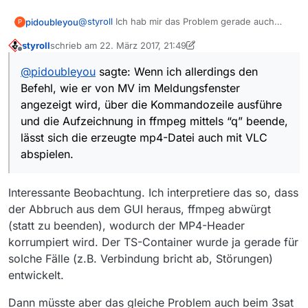
@
styroll
Ich hab mir das Problem gerade auch
pidoubleyou
P
angeschaut und hab deinen Vorschlag mal
styroll
schrieb am
22. März 2017, 21:49
ausprobiert.
Wenn ich die Aufzeichnung als ts-Datei
zuletzt editiert von styroll
Offline
spiechere, lässt sich die Aufzeichung tatsächlich
@
pidoubleyou
sagte: Wenn ich allerdings den
mit VLC abspielen, anschließend nochmal mp4
Wenn ich allerdings den Befehl, wie er von MV im
Befehl, wie er von MV im Meldungsfenster
ausprobiert, aber das funktioniert nicht.
Meldungsfenster angezeigt wird, über die
Kommandozeile ausführe und die Aufzeichnung
angezeigt wird, über die Kommandozeile ausführe
in ffmpeg mittels “q” beende, lässt sich die
und die Aufzeichnung in ffmpeg mittels “q” beende,
erzeugte mp4-Datei auch mit VLC abspielen.
lässt sich die erzeugte mp4-Datei auch mit VLC
abspielen.
Interessante Beobachtung. Ich interpretiere das so, dass
der Abbruch aus dem GUI heraus, ffmpeg abwürgt
(statt zu beenden), wodurch der MP4-Header
korrumpiert wird. Der TS-Container wurde ja gerade für
solche Fälle (z.B. Verbindung bricht ab, Störungen)
entwickelt.
Dann müsste aber das gleiche Problem auch beim 3sat