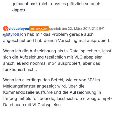
gemacht hast (nicht dass es plötzlich so auch
klappt).
pidoubleyou
schrieb am
22. März 2017, 21:08
P
ENTWICKLER
zuletzt editiert von pidoubleyou
Offline
@
styroll
Ich hab mir das Problem gerade auch
angeschaut und hab deinen Vorschlag mal ausprobiert.
Wenn ich die Aufzeichnung als ts-Datei spiechere, lässt
sich die Aufzeichung tatsächlich mit VLC abspielen,
anschließend nochmal mp4 ausprobiert, aber das
funktioniert nicht.
Wenn ich allerdings den Befehl, wie er von MV im
Meldungsfenster angezeigt wird, über die
Kommandozeile ausführe und die Aufzeichnung in
ffmpeg mittels “q” beende, lässt sich die erzeugte mp4-
Datei auch mit VLC abspielen.