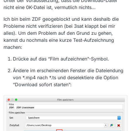
Unter der Voraussetzung, dass die Download-Datei
anzuschauen, geht das nicht. Was mache ich
nicht eine 0K-Datei ist, vermutlich nichts…
falsch?
Danke für Hilfestellung.
oottoottoo
Ich bin beim ZDF geogeblockt und kann deshalb die
Probleme nicht verifizieren (bei 3sat klappt bei mir
alles). Um dem Problem auf den Grund zu gehen,
kannst du nochmals eine kurze Test-Aufzeichnung
machen:
Drücke auf das “Film aufzeichnen”-Symbol.
Ändere im erscheinenden Fenster die Dateiendung
von *.mp4 nach *.ts und deselektiere die Option
“Download sofort starten”: