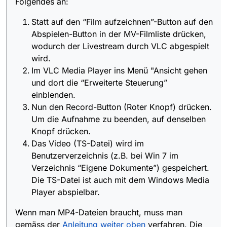
Folgendes an:
Website entfernt…)
Um die Aufnahme zu beenden, auf denselben
Knopf drücken.
Statt auf den “Film aufzeichnen”-Button auf den
Das Video (TS-Datei) wird im Benutzerverzeichnis
Abspielen-Button in der MV-Filmliste drücken,
(z.B. bei Win 7 im Verzeichnis “Eigene
wodurch der Livestream durch VLC abgespielt
Dokumente”) gespeichert. Die TS-Datei ist auch mit
dem Windows Media Player abspielbar.
wird.
Im VLC Media Player ins Menü "Ansicht gehen
und dort die “Erweiterte Steuerung”
einblenden.
Nun den Record-Button (Roter Knopf) drücken.
Um die Aufnahme zu beenden, auf denselben
Knopf drücken.
Das Video (TS-Datei) wird im
Benutzerverzeichnis (z.B. bei Win 7 im
Verzeichnis “Eigene Dokumente”) gespeichert.
Die TS-Datei ist auch mit dem Windows Media
Player abspielbar.
Wenn man MP4-Dateien braucht, muss man
gemäss der
Anleitung weiter oben
verfahren. Die