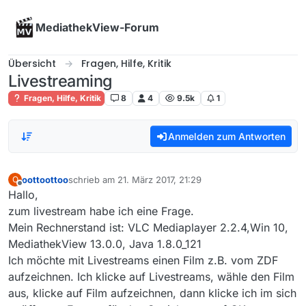
Skip to content
MediathekView-Forum
Übersicht
Fragen, Hilfe, Kritik
Livestreaming
Fragen, Hilfe, Kritik
8
4
9.5k
1
Anmelden zum Antworten
oottoottoo
schrieb am
21. März 2017, 21:29
O
zuletzt editiert von
Offline
Hallo,
zum livestream habe ich eine Frage.
Mein Rechnerstand ist: VLC Mediaplayer 2.2.4,Win 10,
MediathekView 13.0.0, Java 1.8.0_121
Ich möchte mit Livestreams einen Film z.B. vom ZDF
aufzeichnen. Ich klicke auf Livestreams, wähle den Film
aus, klicke auf Film aufzeichnen, dann klicke ich im sich