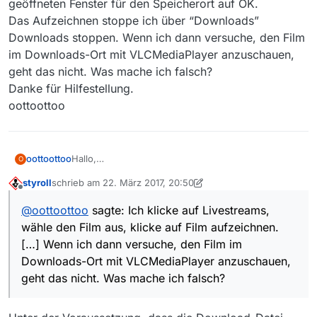
geöffneten Fenster für den Speicherort auf OK.
Das Aufzeichnen stoppe ich über “Downloads”
Downloads stoppen. Wenn ich dann versuche, den Film
im Downloads-Ort mit VLCMediaPlayer anzuschauen,
geht das nicht. Was mache ich falsch?
Danke für Hilfestellung.
oottoottoo
oottoottoo
Hallo,
O
zum livestream habe ich eine Frage.
styroll
schrieb am
22. März 2017, 20:50
Mein Rechnerstand ist: VLC Mediaplayer 2.2.4,Win
zuletzt editiert von styroll
Offline
10, MediathekView 13.0.0, Java 1.8.0_121
@
oottoottoo
sagte: Ich klicke auf Livestreams,
Ich möchte mit Livestreams einen Film z.B. vom ZDF
wähle den Film aus, klicke auf Film aufzeichnen.
aufzeichnen. Ich klicke auf Livestreams, wähle den
Film aus, klicke auf Film aufzeichnen, dann klicke
[…] Wenn ich dann versuche, den Film im
ich im sich geöffneten Fenster für den Speicherort
Downloads-Ort mit VLCMediaPlayer anzuschauen,
auf OK.
geht das nicht. Was mache ich falsch?
Das Aufzeichnen stoppe ich über “Downloads”
Downloads stoppen. Wenn ich dann versuche, den
Film im Downloads-Ort mit VLCMediaPlayer