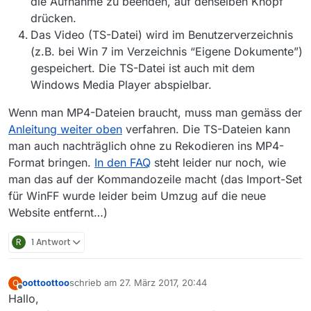
die Aufnahme zu beenden, auf denselben Knopf
drücken.
Das Video (TS-Datei) wird im Benutzerverzeichnis
(z.B. bei Win 7 im Verzeichnis “Eigene Dokumente”)
gespeichert. Die TS-Datei ist auch mit dem
Windows Media Player abspielbar.
Wenn man MP4-Dateien braucht, muss man gemäss der
Anleitung weiter oben
verfahren. Die TS-Dateien kann
man auch nachträglich ohne zu Rekodieren ins MP4-
Format bringen.
In den FAQ
steht leider nur noch, wie
man das auf der Kommandozeile macht (das Import-Set
für WinFF wurde leider beim Umzug auf die neue
Website entfernt…)
R
1 Antwort
oottoottoo
schrieb am
27. März 2017, 20:44
O
zuletzt editiert von
Offline
Hallo,