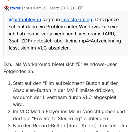
Windows zu sein: ich hab es mit verschiedenen
styroll
schrieb am
23. März 2017, 21:31
Livestreams (ARD, 3sat, ZDF) getestet, aber keine
zuletzt editiert von styroll
Offline
mp4-Aufzeichnung lässt sich im VLC abspielen.
@
pidoubleyou
sagte in
Livestreaming
: Das ganze
scheint dann ein Problem unter Windows zu sein:
ich hab es mit verschiedenen Livestreams (ARD,
3sat, ZDF) getestet, aber keine mp4-Aufzeichnung
lässt sich im VLC abspielen.
D.h., als Workaround bietet sich für Windows-User
Folgendes an:
Statt auf den “Film aufzeichnen”-Button auf den
Abspielen-Button in der MV-Filmliste drücken,
wodurch der Livestream durch VLC abgespielt
wird.
Im VLC Media Player ins Menü "Ansicht gehen und
dort die “Erweiterte Steuerung” einblenden.
Nun den Record-Button (Roter Knopf) drücken. Um