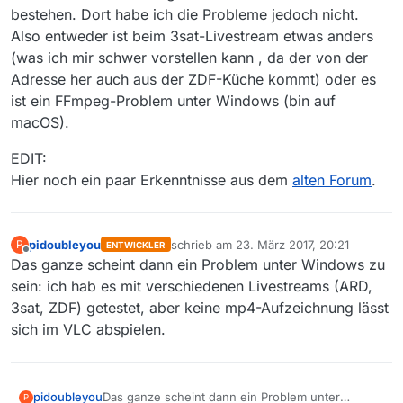
bestehen. Dort habe ich die Probleme jedoch nicht.
Also entweder ist beim 3sat-Livestream etwas anders
(was ich mir schwer vorstellen kann , da der von der
Adresse her auch aus der ZDF-Küche kommt) oder es
ist ein FFmpeg-Problem unter Windows (bin auf
macOS).
EDIT:
Hier noch ein paar Erkenntnisse aus dem
alten Forum
.
pidoubleyou
schrieb am
23. März 2017, 20:21
P
ENTWICKLER
zuletzt editiert von
Offline
Das ganze scheint dann ein Problem unter Windows zu
sein: ich hab es mit verschiedenen Livestreams (ARD,
3sat, ZDF) getestet, aber keine mp4-Aufzeichnung lässt
sich im VLC abspielen.
pidoubleyou
Das ganze scheint dann ein Problem unter
P