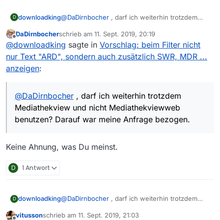
downloadking
@
DaDirnbocher
, darf ich weiterhin trotzdem
D
Mediathekview und nicht Mediathekviewweb
DaDirnbocher
schrieb am
11. Sept. 2019, 20:19
benutzen? Darauf war meine Anfrage bezogen.
zuletzt editiert von
Offline
@
downloadking
sagte in
Vorschlag: beim Filter nicht
nur Text "ARD", sondern auch zusätzlich SWR, MDR ...
anzeigen
:
@
DaDirnbocher
, darf ich weiterhin trotzdem
Mediathekview und nicht Mediathekviewweb
benutzen? Darauf war meine Anfrage bezogen.
Keine Ahnung, was Du meinst.
D
1 Antwort
downloadking
@
DaDirnbocher
, darf ich weiterhin trotzdem
D
Mediathekview und nicht Mediathekviewweb
vitusson
schrieb am
11. Sept. 2019, 21:03
benutzen? Darauf war meine Anfrage bezogen.
zuletzt editiert von