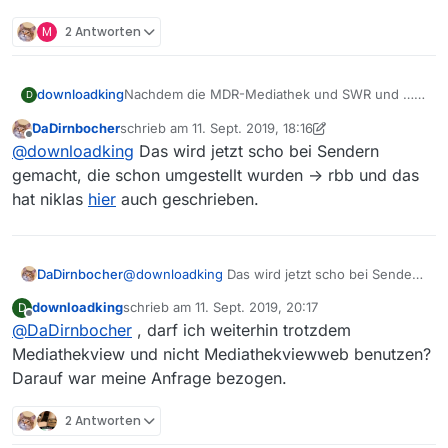
M
2 Antworten
downloadking
Nachdem die MDR-Mediathek und SWR und …
D
in die ARD-Mediathek integriert ist, mein
DaDirnbocher
schrieb am
11. Sept. 2019, 18:16
Vorschlag: Damit nicht weitere Anfragen
zuletzt editiert von DaDirnbocher
9. Nov. 2019, 20:16
Offline
@
downloadking
Das wird jetzt scho bei Sendern
kommen - Das Feld im Filter den Text
ARD
erweitern um den dort auch verfügbaren
gemacht, die schon umgestellt wurden -> rbb und das
Sender, z. B.
ARD mit SWR, MDR
hat niklas
hier
auch geschrieben.
DaDirnbocher
@
downloadking
Das wird jetzt scho bei Sendern
gemacht, die schon umgestellt wurden -> rbb
downloadking
schrieb am
11. Sept. 2019, 20:17
D
und das hat niklas
hier
auch geschrieben.
zuletzt editiert von
Offline
@
DaDirnbocher
, darf ich weiterhin trotzdem
Mediathekview und nicht Mediathekviewweb benutzen?
Darauf war meine Anfrage bezogen.
2 Antworten