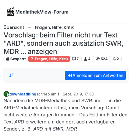
Skip to content
MediathekView-Forum
Übersicht
Fragen, Hilfe, Kritik
Vorschlag: beim Filter nicht nur Text
"ARD", sondern auch zusätzlich SWR,
MDR ... anzeigen
Gesperrt
Fragen, Hilfe, Kritik
7
4
524
2
Anmelden zum Antworten
downloadking
schrieb am
11. Sept. 2019, 17:30
D
zuletzt editiert von
Offline
Nachdem die MDR-Mediathek und SWR und … in die
ARD-Mediathek integriert ist, mein Vorschlag: Damit
nicht weitere Anfragen kommen - Das Feld im Filter den
Text
ARD
erweitern um den dort auch verfügbaren
Sender, z. B.
ARD mit SWR, MDR