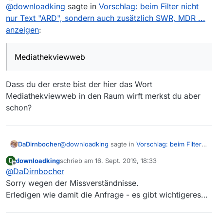
Offline
@
downloadking
sagte in
Vorschlag: beim Filter nicht
nur Text "ARD", sondern auch zusätzlich SWR, MDR ...
anzeigen
:
Mediathekviewweb
Dass du der erste bist der hier das Wort
Mediathekviewweb in den Raum wirft merkst du aber
schon?
@
downloadking
sagte in
Vorschlag: beim Filter
DaDirnbocher
nicht nur Text "ARD", sondern auch zusätzlich
downloadking
schrieb am
16. Sept. 2019, 18:33
D
SWR, MDR ... anzeigen
:
zuletzt editiert von
Offline
@
DaDirnbocher
@
DaDirnbocher
, darf ich weiterhin
trotzdem Mediathekview und nicht
Sorry wegen der Missverständnisse.
Keine Ahnung, was Du meinst.
Mediathekviewweb benutzen? Darauf war
Erledigen wie damit die Anfrage - es gibt wichtigeres…
meine Anfrage bezogen.