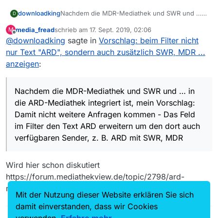
downloadking
Nachdem die MDR-Mediathek und SWR und …
D
in die ARD-Mediathek integriert ist, mein
media_fread
schrieb am
17. Sept. 2019, 02:06
M
Vorschlag: Damit nicht weitere Anfragen
zuletzt editiert von
Offline
@
downloadking
sagte in
Vorschlag: beim Filter nicht
kommen - Das Feld im Filter den Text
ARD
erweitern um den dort auch verfügbaren
nur Text "ARD", sondern auch zusätzlich SWR, MDR ...
Sender, z. B.
ARD mit SWR, MDR
anzeigen
:
Nachdem die MDR-Mediathek und SWR und … in
die ARD-Mediathek integriert ist, mein Vorschlag:
Damit nicht weitere Anfragen kommen - Das Feld
im Filter den Text ARD erweitern um den dort auch
verfügbaren Sender, z. B. ARD mit SWR, MDR
Wird hier schon diskutiert
https://forum.mediathekview.de/topic/2798/ard-
mediathek-wie-3-programme-erkennen
Mit der Nutzung dieser Website erklären Sie sich
damit einverstanden, dass wir Cookies