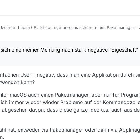
ndwender haben? Es ist doch gerade das schöne eines Paketmanagers, a
zu müssen, alle Installation auf die selbe (einfachste) Art und Weise zu
mer einzeln schauen zu müssen, ob es Updates gibt und dieses für jed
 Java braucht, Java mitliefern, für jede Applikation hoffen, dass der Ent
ier inbesondere auf solche wie OpenSSL) aktuell hält?
sich eine meiner Meinung nach stark negative “Eigeschaft”
eine Anwendung direkt vom Autor herunterladen und auf meinem Linux
 mit einer Windows- oder Mac-Anwendung tun würde.
iner Meinung nach stark negative “Eigeschaft” von den Platzhirschen a
infachen User – negativ, dass man eine Applikation durch s
n als Desktopsystem hinstellen würde, würde ich mir sowas wahrschein
erwenden kann?
beiten zu müssen. Aber dann ist man selbst schuld.
unter macOS auch einen Paketmanager, aber nur für Progra
 ich immer wieder wieder Probleme auf der Kommandozeile 
al abgesehen davon, dass diese ganze Idee u.a. auch aus de
ahl hat, entweder via Paketmanager oder dann via AppIma
n.