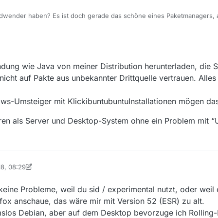
ndwender haben? Es ist doch gerade das schöne eines Paketmanagers, a
zu müssen, alle Installation auf die selbe (einfachste) Art und Weise zu
mer einzeln schauen zu müssen, ob es Updates gibt und dieses für jed
 Java braucht, Java mitliefern, für jede Applikation hoffen, dass der Ent
ier inbesondere auf solche wie OpenSSL) aktuell hält?
eine Anwendung direkt vom Autor herunterladen und auf meinem Linux
dung wie Java von meiner Distribution herunterladen, die S
 mit einer Windows- oder Mac-Anwendung tun würde.
 nicht auf Pakte aus unbekannter Drittquelle vertrauen. Alles
iner Meinung nach stark negative “Eigeschaft” von den Platzhirschen a
n als Desktopsystem hinstellen würde, würde ich mir sowas wahrschein
ws-Umsteiger mit KlickibuntubuntuInstallationen mögen das 
beiten zu müssen. Aber dann ist man selbst schuld.
ren als Server und Desktop-System ohne ein Problem mit “U
18, 08:29
bag
eine Probleme, weil du sid / experimental nutzt, oder weil 
efox anschaue, das wäre mir mit Version 52 (ESR) zu alt.
slos Debian, aber auf dem Desktop bevorzuge ich Rolling-