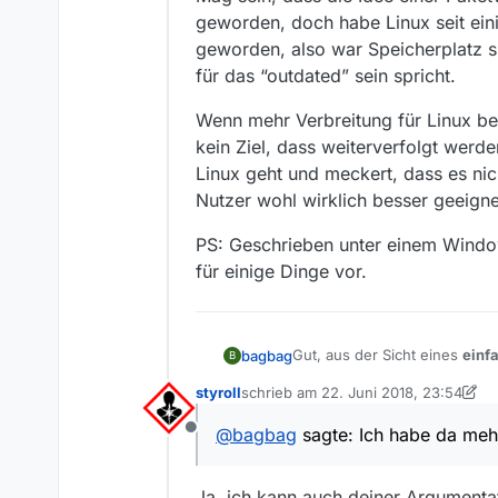
geworden, doch habe Linux seit ein
geworden, also war Speicherplatz s
für das “outdated” sein spricht.
Wenn mehr Verbreitung für Linux b
kein Ziel, dass weiterverfolgt wer
Linux geht und meckert, dass es ni
Nutzer wohl wirklich besser geeignet
PS: Geschrieben unter einem Window
für einige Dinge vor.
Gut, aus der Sicht eines
einf
bagbag
B
vertraueswürdig die Quelle ist
styroll
schrieb am
22. Juni 2018, 23:54
mehr aus der Sicht eines “P
Wenn ich mir die Probleme ans
zuletzt editiert von styroll
für den IIS hatte, weil diese 
@
bagbag
sagte: Ich habe da meh
Offline
hat einfach nur kein Update m
Ob Benutzerfreundlich oder n
den Installer vorzugaukeln e
einem (oder mehreren) Termina
machen. Da habe ich lieber m
Mag sein, dass die Idee einer
Ja, ich kann auch deiner Argumentat