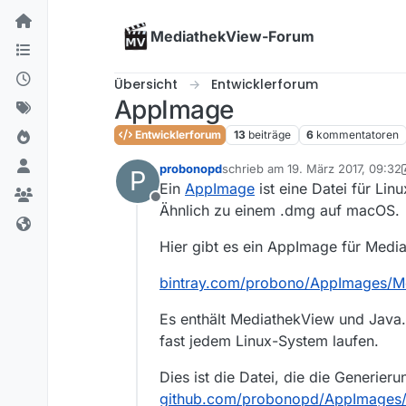
Skip to content
MediathekView-Forum
Übersicht
Entwicklerforum
AppImage
Entwicklerforum
13
beiträge
6
kommentatoren
probonopd
schrieb am
19. März 2017, 09:32
P
zuletzt editiert von alex
Ein
AppImage
ist eine Datei für Li
Offline
Ähnlich zu einem .dmg auf macOS.
Hier gibt es ein AppImage für Medi
bintray.com/probono/AppImages/Med
Es enthält MediathekView und Java.
fast jedem Linux-System laufen.
Dies ist die Datei, die die Generier
github.com/probonopd/AppImages/b