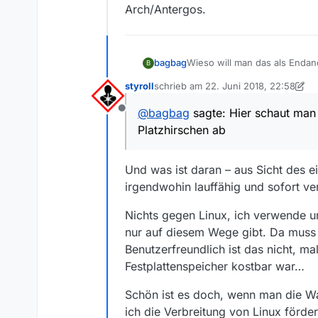
Arch/Antergos.
Wieso will man das als Enda
bagbag
B
einer einzigen Stelle machen 
styroll
schrieb am
22. Juni 2018, 22:58
nicht für jedes Programm im
Warum für jede Applikation die
zuletzt editiert von styroll
installieren.
Abhängigkeiten (ich schaue h
@
bagbag
sagte: Hier schaut man 
Offline
Als Benutzer möchte ich 
Platzhirschen ab
ausführen, so wie ich es
Hier schaut man sich eine me
Quelle:
AppImage
auf Linux durchzusetzten?
Und was ist daran – aus Sicht des e
Klar, wenn ich mir ein Debia
irgendwohin lauffähig und sofort v
nicht mit uralter Software ar
Nichts gegen Linux, ich verwende 
nur auf diesem Wege gibt. Da muss
Benutzerfreundlich ist das nicht, m
Festplattenspeicher kostbar war…
Schön ist es doch, wenn man die W
ich die Verbreitung von Linux förder