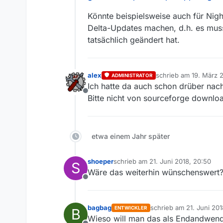
Könnte beispielsweise auch für Ni
Delta-Updates machen, d.h. es muss
tatsächlich geändert hat.
alex
schrieb am
19. März 2
ADMINISTRATOR
zuletzt editiert von
Ich hatte da auch schon drüber na
Offline
Bitte nicht von sourceforge downlo
etwa einem Jahr später
shoeper
schrieb am
21. Juni 2018, 20:50
S
zuletzt editiert von
Wäre das weiterhin wünschenswert
Offline
bagbag
schrieb am
21. Juni 201
ENTWICKLER
B
zuletzt editiert von
Wieso will man das als Endandwend