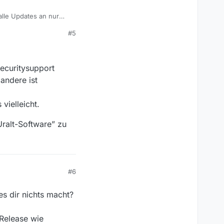
lle Updates an nur
 bewerkstelligen, und
#5
es Programm manuell zu
wickler die
-Desktop-System
ecuritysupport
 andere ist
b und versucht diese
lich auch wünschen, um
vielleicht.
ralt-Software” zu
#6
es dir nichts macht?
Release wie