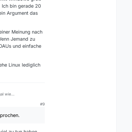
 Ich bin gerade 20
kein Argument das
einer Meinung nach
. Wenn Jemand zu
 DAUs und einfache
he Linux lediglich
al wie
pdate ist). Ich habe da
#9
ziellen(!) Erweiterung
sfähig, die Erweiterung
sprochen.
 paar Werte ändern um
 ein Linux-Server mit
gen wieder rückgängig
ck - ollen GUI.
nie gebraucht), sollte
 Windows groß
viel zu tun haben.