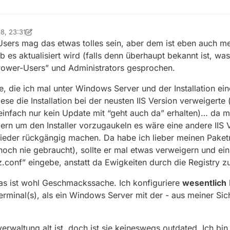
18, 23:31
bag
sers mag das etwas tolles sein, aber dem ist eben auch me
 es aktualisiert wird (falls denn überhaupt bekannt ist, was
Power-Users” und Administrators gesprochen.
die ich mal unter Windows Server und der Installation einer
iese die Installation bei der neusten IIS Version verweigerte
 einfach nur kein Update mit “geht auch da” erhalten)… da m
ern um den Installer vorzugaukeln es wäre eine andere IIS Ver
eder rückgängig machen. Da habe ich lieber meinen Paket
och nie gebraucht), sollte er mal etwas verweigern und ein
.conf” eingebe, anstatt da Ewigkeiten durch die Registry zu
das ist wohl Geschmackssache. Ich konfiguriere
wesentlich
rminal(s), als ein Windows Server mit der - aus meiner Sic
verwaltung alt ist, doch ist sie keineswegs outdated. Ich b