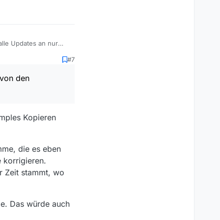
lle Updates an nur
 bewerkstelligen, und
#7
es Programm manuell zu
wickler die
 von den
-Desktop-System
b und versucht diese
imples Kopieren
lich auch wünschen, um
mme, die es eben
korrigieren.
r Zeit stammt, wo
ge. Das würde auch