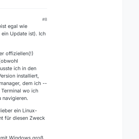
#8
ist egal wie
 ein Update ist). Ich
 offiziellen(!)
 (obwohl
usste ich in den
sion installiert,
manager, dem ich --
 Terminal wo ich
 navigieren.
lieber ein Linux-
ht für diesen Zweck
in mit Windows groß