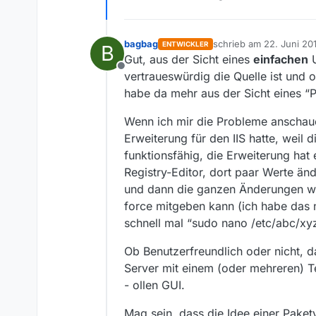
bagbag
schrieb am
22. Juni 20
ENTWICKLER
B
zuletzt editiert von bag
Gut, aus der Sicht eines
einfachen
U
Offline
vertraueswürdig die Quelle ist und ob
habe da mehr aus der Sicht eines “
Wenn ich mir die Probleme anschaue, 
Erweiterung für den IIS hatte, weil d
funktionsfähig, die Erweiterung hat
Registry-Editor, dort paar Werte änd
und dann die ganzen Änderungen wi
force mitgeben kann (ich habe das n
schnell mal “sudo nano /etc/abc/xyz
Ob Benutzerfreundlich oder nicht, 
Server mit einem (oder mehreren) Te
- ollen GUI.
Mag sein, dass die Idee einer Paket