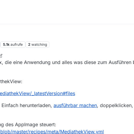
5.1k
aufrufe
2
watching
nux, die eine Anwendung und alles was diese zum Ausführen b
athekView:
iathekView/_latestVersion#files
 Einfach herunterladen,
ausführbar machen
, doppelklicken, 
ung des AppImage steuert:
lob/master/recipes/meta/MediathekView.yml