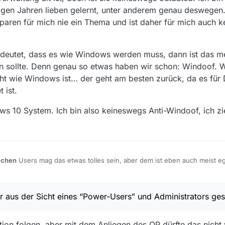
igen Jahren lieben gelernt, unter anderem genau deswegen.
paren für mich nie ein Thema und ist daher für mich auch 
edeutet, dass es wie Windows werden muss, dann ist das m
den sollte. Denn genau so etwas haben wir schon: Windoof
cht wie Windows ist… der geht am besten zurück, da es für
 ist.
s 10 System. Ich bin also keineswegs Anti-Windoof, ich zie
achen
Users mag das etwas tolles sein, aber dem ist eben auch meist eg
 und ob es aktualisiert wird (falls denn überhaupt bekannt ist, was ein U
ower-Users” und Administrators gesprochen.
chaue, die ich mal unter Windows Server und der Installation einer offi
die Installation bei der neusten IIS Version verweigerte (obwohl funktion
r aus der Sicht eines “Power-Users” und Administrators ge
it “geht auch da” erhalten)… da musste ich in den Registry-Editor, dort
icht, das ist wohl Geschmackssache. Ich konfiguriere
wesentlich
lieber
s wäre eine andere IIS Version installiert, und dann die ganzen Änderun
l(s), als ein Windows Server mit der - aus meiner Sicht für diesen Zwe
einen Paketmanager, dem ich --force mitgeben kann (ich habe das noch 
 Paketverwaltung alt ist, doch ist sie keineswegs outdated. Ich bin mit
ion folgen, aber mit dem Anliegen des OP dürfte das nicht 