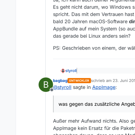
er mal etwas verweigern und 
geworden, doch habe Linux se
Es geht nicht darum, wo Windows s
durch die Registry zu navigie
geworden, also war Speicherp
Wenn mehr Verbreitung für L
“outdated” sein spricht.
Ziel, dass weiterverfolgt we
spricht. Das mit dem Vertrauen hast d
meckert, dass es nicht wie W
PS: Geschrieben unter einem 
bald 20 Jahren macOS-Software
di
besser geeignet ist.
Dinge vor.
AppBundle auf mein System (so auch
das gerade bei Linux anders sein?
PS: Geschrieben von einem, der wä
styroll
@
bagbag
sagte: Ich habe d
bagbag
schrieb am
23. Juni 20
ENTWICKLER
B
zuletzt editiert von bag
@
styroll
sagte in
AppImage
:
Ja, ich kann auch deiner Argum
Offline
nicht darum, wo Windows schle
Vertrauen hast du erwähnt, das 
PS: Geschrieben von einem, d
was gegen das zusätzliche Angeb
direkt von den Entwicklern
(al
hatte in der Praxis noch nie e
Außer mehr Aufwand nichts. Also ge
AppImage kein Ersatz für die Paketm