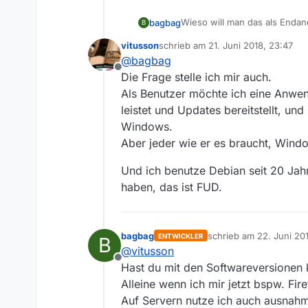
Wieso will man das als Enda
bagbag
B
einer einzigen Stelle machen 
vitusson
schrieb am
21. Juni 2018, 23:47
nicht für jedes Programm im
Warum für jede Applikation die
zuletzt editiert von
@
bagbag
installieren.
Abhängigkeiten (ich schaue h
Offline
Die Frage stelle ich mir auch.
Als Benutzer möchte ich 
Als Benutzer möchte ich eine Anwen
ausführen, so wie ich es
leistet und Updates bereitstellt, und
Hier schaut man sich eine me
Quelle:
AppImage
auf Linux durchzusetzten?
Windows.
Klar, wenn ich mir ein Debia
Aber jeder wie er es braucht, Windo
nicht mit uralter Software ar
Und ich benutze Debian seit 20 Jah
haben, das ist FUD.
bagbag
schrieb am
22. Juni 20
ENTWICKLER
B
zuletzt editiert von bag
@
vitusson
Offline
Hast du mit den Softwareversionen k
Alleine wenn ich mir jetzt bspw. Fir
Auf Servern nutze ich auch ausnahm