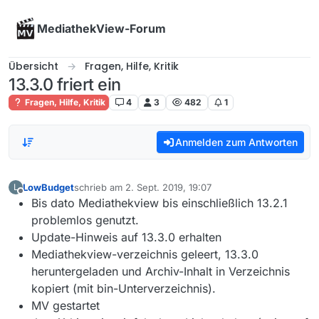
Skip to content
MediathekView-Forum
Übersicht
Fragen, Hilfe, Kritik
13.3.0 friert ein
Fragen, Hilfe, Kritik
4
3
482
1
Anmelden zum Antworten
LowBudget
schrieb am
2. Sept. 2019, 19:07
L
zuletzt editiert von
Offline
Bis dato Mediathekview bis einschließlich 13.2.1
problemlos genutzt.
Update-Hinweis auf 13.3.0 erhalten
Mediathekview-verzeichnis geleert, 13.3.0
heruntergeladen und Archiv-Inhalt in Verzeichnis
kopiert (mit bin-Unterverzeichnis).
MV gestartet