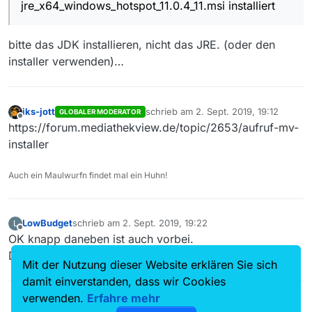
MV gestartet
jre_x64_windows_hotspot_11.0.4_11.msi installiert
Java11 hinweis mit falschem Link erhalten
(zeigt auf JRU 8u221)
bitte das JDK installieren, nicht das JRE. (oder den
Mit Java Deinstallations-Tool alle JAVA-
Insatllationen entfernt.
installer verwenden)…
OpenJDK11U-
jre_x64_windows_hotspot_11.0.4_11.msi
installiert
Zwischendurch PC immer neu gestartet.
iks-jott
schrieb am
2. Sept. 2019, 19:12
GLOBALER MODERATOR
zuletzt editiert von
Offline
MV gestartet, Programmfenster erscheint,
https://forum.mediathekview.de/topic/2653/aufruf-mv-
Filmliste wird aufgebaut
installer
MV friert ein.
Bin begeistert.
Auch ein Maulwurfn findet mal ein Huhn!
LowBudget
schrieb am
2. Sept. 2019, 19:22
L
zuletzt editiert von
Offline
OK knapp daneben ist auch vorbei.
Danke für den Hinweis!
Mit der Nutzung dieser Website erklären Sie sich
damit einverstanden, dass wir Cookies
verwenden.
Erfahre mehr