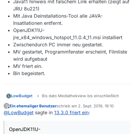
Java11 hinweis mit falschem Link erhalten (zeigt auf
JRU 8u221)
Mit Java Deinstallations-Tool alle JAVA-
Insatllationen entfernt.
OpenJDK11U-
jre_x64_windows_hotspot_11.0.4_11.msi installiert
Zwischendurch PC immer neu gestartet.
MV gestartet, Programmfenster erscheint, Filmliste
wird aufgebaut
MV friert ein.
Bin begeistert.
LowBudget
Bis dato Mediathekview bis einschließlich
L
13.2.1 problemlos genutzt.
Ein ehemaliger Benutzer
schrieb am
2. Sept. 2019, 19:10
?
Update-Hinweis auf 13.3.0 erhalten
zuletzt editiert von
Offline
@
LowBudget
sagte in
13.3.0 friert ein
:
Mediathekview-verzeichnis geleert, 13.3.0
heruntergeladen und Archiv-Inhalt in
Verzeichnis kopiert (mit bin-
OpenJDK11U-
Unterverzeichnis).