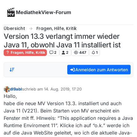
Skip to content
MediathekView-Forum
Übersicht
Fragen, Hilfe, Kritik
Version 13.3 verlangt immer wieder
Java 11, obwohl Java 11 installiert ist
Fragen, Hilfe, Kritik
2
2
447
1
Anmelden zum Antworten
dl9abl
schrieb am
14. Aug. 2019, 17:20
zuletzt editiert von
Offline
Hallo,
habe die neue MV Version 13.3. installiert und auch
Java 11 (V221). Beim Starten von MV erscheint ein
Fenster mit ff. HInweis: “This application requires a Java
Runtime Enviroment 11”. Klicke ich auf “o.k.” werde ich
auf die Java WebSite geleitet, wo ich die aktuelle Java-