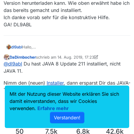
Version herunterladen kann. Wie oben erwähnt habe ich
das bereits gemacht und installiert.
Ich danke vorab sehr für die konstruktive Hilfe.
GA! DL9ABL
dl9abl
Hallo,
habe die neue MV Version 13.3. installiert und auch Java
DaDirnbocher
schrieb am
14. Aug. 2019, 17:23
11 (V221). Beim Starten von MV erscheint ein Fenster mit
zuletzt editiert von DaDirnbocher
Offline
@
dl9abl
Du hast JAVA 8 Update 211 installiert, nicht
ff. HInweis: “This application requires a Java Runtime
Enviroment 11”. Klicke ich auf “o.k.” werde ich auf die
JAVA 11.
Java WebSite geleitet, wo ich die aktuelle Java-Version
herunterladen kann. Wie oben erwähnt habe ich das
Nimm den (neuen)
Installer
, dann ersparst Dir das JAVA-
bereits gemacht und installiert.
Thema.
Ich danke vorab sehr für die konstruktive Hilfe.
Mit der Nutzung dieser Website erklären Sie sich
GA! DL9ABL
damit einverstanden, dass wir Cookies
verwenden.
Erfahre mehr
Verstanden!
50
7.5k
6.8k
42.6k