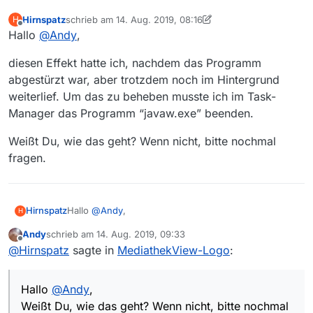
Hirnspatz
schrieb am
14. Aug. 2019, 08:16
H
zuletzt editiert von Hirnspatz
Offline
Hallo
@
Andy
,
diesen Effekt hatte ich, nachdem das Programm
abgestürzt war, aber trotzdem noch im Hintergrund
weiterlief. Um das zu beheben musste ich im Task-
Manager das Programm “javaw.exe” beenden.
Weißt Du, wie das geht? Wenn nicht, bitte nochmal
fragen.
Hallo
@
Andy
,
Hirnspatz
H
Andy
schrieb am
14. Aug. 2019, 09:33
diesen Effekt hatte ich, nachdem das Programm
zuletzt editiert von
Offline
@
Hirnspatz
sagte in
MediathekView-Logo
:
abgestürzt war, aber trotzdem noch im Hintergrund
weiterlief. Um das zu beheben musste ich im Task-
Weißt Du, wie das geht? Wenn nicht, bitte nochmal
Manager das Programm “javaw.exe” beenden.
fragen.
Hallo
@
Andy
,
Weißt Du, wie das geht? Wenn nicht, bitte nochmal