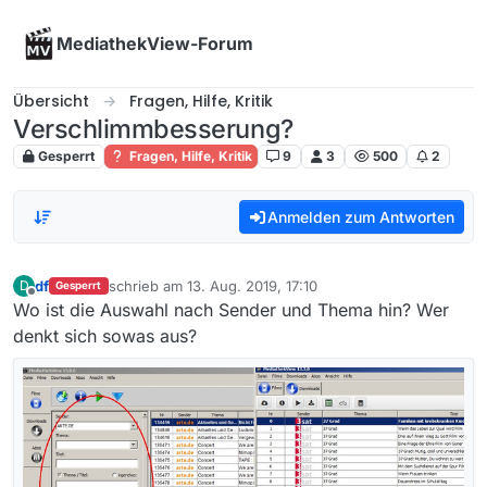
Skip to content
MediathekView-Forum
Übersicht
Fragen, Hilfe, Kritik
Verschlimmbesserung?
Gesperrt
Fragen, Hilfe, Kritik
9
3
500
2
Anmelden zum Antworten
df
schrieb am
13. Aug. 2019, 17:10
D
Gesperrt
zuletzt editiert von
Offline
Wo ist die Auswahl nach Sender und Thema hin? Wer
denkt sich sowas aus?