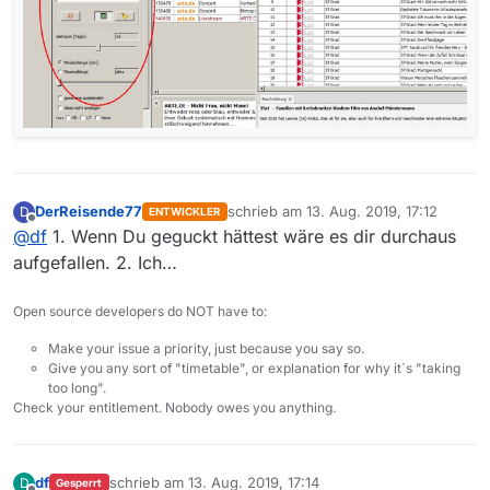
DerReisende77
schrieb am
13. Aug. 2019, 17:12
D
ENTWICKLER
zuletzt editiert von
Offline
@
df
1. Wenn Du geguckt hättest wäre es dir durchaus
aufgefallen. 2. Ich…
Open source developers do NOT have to:
Make your issue a priority, just because you say so.
Give you any sort of "timetable", or explanation for why it´s "taking
too long".
Check your entitlement. Nobody owes you anything.
df
schrieb am
13. Aug. 2019, 17:14
D
Gesperrt