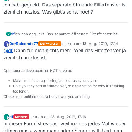
zuletzt editiert von
Offline
Ich hab geguckt. Das separate öffnende Filterfenster ist
ziemlich nutzlos. Was gibt’s sonst noch?
df
Ich hab geguckt. Das separate öffnende Filterfenster ist
D
ziemlich nutzlos. Was gibt’s sonst noch?
DerReisende77
schrieb am
13. Aug. 2019, 17:14
D
ENTWICKLER
zuletzt editiert von
Offline
@
df
Dann für dich nichts mehr. Weil das Filterfenster ja
ziemlich nutzlos ist.
Open source developers do NOT have to:
Make your issue a priority, just because you say so.
Give you any sort of "timetable", or explanation for why it´s "taking
too long".
Check your entitlement. Nobody owes you anything.
df
schrieb am
13. Aug. 2019, 17:16
D
Gesperrt
zuletzt editiert von
Offline
In dieser Form ist es das, weil man es jedes Mal wieder
öffnen muss, wenn man andere Sender will. Und man