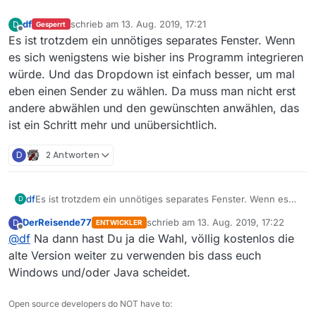
df
schrieb am
13. Aug. 2019, 17:21
D
Gesperrt
zuletzt editiert von
Offline
Es ist trotzdem ein unnötiges separates Fenster. Wenn
es sich wenigstens wie bisher ins Programm integrieren
würde. Und das Dropdown ist einfach besser, um mal
eben einen Sender zu wählen. Da muss man nicht erst
andere abwählen und den gewünschten anwählen, das
ist ein Schritt mehr und unübersichtlich.
D
2 Antworten
df
Es ist trotzdem ein unnötiges separates Fenster. Wenn es
D
sich wenigstens wie bisher ins Programm integrieren
DerReisende77
schrieb am
13. Aug. 2019, 17:22
D
ENTWICKLER
würde. Und das Dropdown ist einfach besser, um mal eben
zuletzt editiert von
Offline
@
df
Na dann hast Du ja die Wahl, völlig kostenlos die
einen Sender zu wählen. Da muss man nicht erst andere
abwählen und den gewünschten anwählen, das ist ein
alte Version weiter zu verwenden bis dass euch
Schritt mehr und unübersichtlich.
Windows und/oder Java scheidet.
Open source developers do NOT have to: