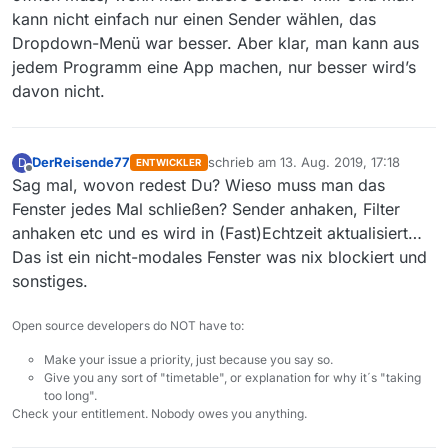
kann nicht einfach nur einen Sender wählen, das
Dropdown-Menü war besser. Aber klar, man kann aus
jedem Programm eine App machen, nur besser wird’s
davon nicht.
DerReisende77
schrieb am
13. Aug. 2019, 17:18
D
ENTWICKLER
zuletzt editiert von
Offline
Sag mal, wovon redest Du? Wieso muss man das
Fenster jedes Mal schließen? Sender anhaken, Filter
anhaken etc und es wird in (Fast)Echtzeit aktualisiert…
Das ist ein nicht-modales Fenster was nix blockiert und
sonstiges.
Open source developers do NOT have to:
Make your issue a priority, just because you say so.
Give you any sort of "timetable", or explanation for why it´s "taking
too long".
Check your entitlement. Nobody owes you anything.