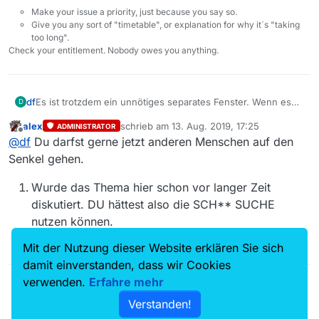
Make your issue a priority, just because you say so.
Give you any sort of "timetable", or explanation for why it´s "taking
too long".
Check your entitlement. Nobody owes you anything.
df
Es ist trotzdem ein unnötiges separates Fenster. Wenn es
D
sich wenigstens wie bisher ins Programm integrieren
alex
schrieb am
13. Aug. 2019, 17:25
ADMINISTRATOR
würde. Und das Dropdown ist einfach besser, um mal eben
zuletzt editiert von
Offline
@
df
Du darfst gerne jetzt anderen Menschen auf den
einen Sender zu wählen. Da muss man nicht erst andere
abwählen und den gewünschten anwählen, das ist ein
Senkel gehen.
Schritt mehr und unübersichtlich.
Wurde das Thema hier schon vor langer Zeit
diskutiert. DU hättest also die SCH** SUCHE
nutzen können.
Gehst du mit deiner Wortwahl echt auf die nerven.
Mit der Nutzung dieser Website erklären Sie sich
damit einverstanden, dass wir Cookies
verwenden.
Erfahre mehr
Verstanden!