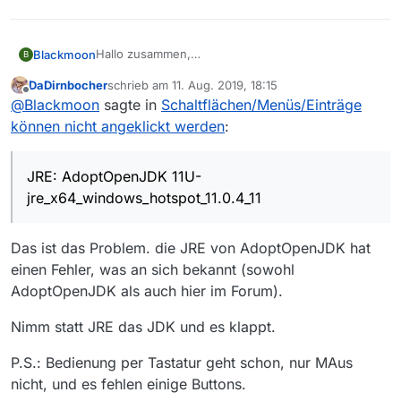
Hallo zusammen,
Blackmoon
B
nach der Aktualisierung auf die neuste Version
DaDirnbocher
schrieb am
11. Aug. 2019, 18:15
13.3.0 habe ich folgendes Problem:
Testweise habe ich in meinen Benutzerprofil das
zuletzt editiert von
Offline
@
Blackmoon
sagte in
Schaltflächen/Menüs/Einträge
Ich start MV und sehe nach wenigen Sekunden die
Verzeichnis .mediathek3 unbenannt. Anschließend
Programmoberfläche. Der Reiter “Filme” ist aktiv
MV nochmals gestartet. Bei den
Rahmenbedingungen
können nicht angeklickt werden
:
und sehe auch eine lange Liste mit Einträge. Ich
Einrichtungsdialoge kann ich ebenfalls keine
MV: 13.3.0 (11.08.2019, 13:53 Uhr)
kann allerdings kein Menü öffnen noch einen
Schaltfläche oder Optionen ändern.
OS: Windows 10 Professional (64Bit, 1903)
Hat jemand das selbe Problem und kann mir sagen,
Eintrag auswählen. Das Markieren eines Eintrags in
JRE: AdoptOpenJDK 11U-
wie ich das Problem eingrenzen bzw. beheben
JRE: AdoptOpenJDK 11U-
der Liste ist ebenfalls nicht möglich. Einzig
jre_x64_windows_hotspot_11.0.4_11
kann?
Grüße
jre_x64_windows_hotspot_11.0.4_11
minimieren, verkleinern oder schließen von MV
funktioniert.
Das ist das Problem. die JRE von AdoptOpenJDK hat
einen Fehler, was an sich bekannt (sowohl
AdoptOpenJDK als auch hier im Forum).
Nimm statt JRE das JDK und es klappt.
P.S.: Bedienung per Tastatur geht schon, nur MAus
nicht, und es fehlen einige Buttons.