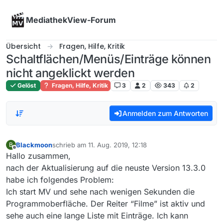
Skip to content
MediathekView-Forum
Übersicht
Fragen, Hilfe, Kritik
Schaltflächen/Menüs/Einträge können
nicht angeklickt werden
Gelöst
Fragen, Hilfe, Kritik
3
2
343
2
Anmelden zum Antworten
Blackmoon
schrieb am
11. Aug. 2019, 12:18
B
zuletzt editiert von
Offline
Hallo zusammen,
nach der Aktualisierung auf die neuste Version 13.3.0
habe ich folgendes Problem:
Ich start MV und sehe nach wenigen Sekunden die
Programmoberfläche. Der Reiter “Filme” ist aktiv und
sehe auch eine lange Liste mit Einträge. Ich kann