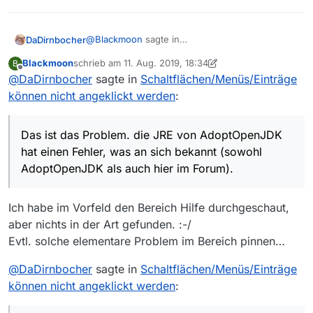
@
Blackmoon
sagte in
DaDirnbocher
Schaltflächen/Menüs/Einträge können nicht
Blackmoon
schrieb am
11. Aug. 2019, 18:34
B
angeklickt werden
:
zuletzt editiert von Blackmoon
8. Nov. 2019, 20:34
Offline
@
DaDirnbocher
sagte in
JRE: AdoptOpenJDK 11U-
Schaltflächen/Menüs/Einträge
jre_x64_windows_hotspot_11.0.4_11
können nicht angeklickt werden
:
Das ist das Problem. die JRE von AdoptOpenJDK
hat einen Fehler, was an sich bekannt (sowohl
AdoptOpenJDK als auch hier im Forum).
Nimm statt JRE das JDK und es klappt.
Das ist das Problem. die JRE von AdoptOpenJDK
hat einen Fehler, was an sich bekannt (sowohl
P.S.: Bedienung per Tastatur geht schon, nur
AdoptOpenJDK als auch hier im Forum).
MAus nicht, und es fehlen einige Buttons.
Ich habe im Vorfeld den Bereich Hilfe durchgeschaut,
aber nichts in der Art gefunden. :-/
Evtl. solche elementare Problem im Bereich pinnen…
@
DaDirnbocher
sagte in
Schaltflächen/Menüs/Einträge
können nicht angeklickt werden
: