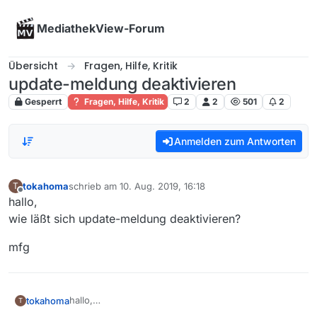
Skip to content
MediathekView-Forum
Übersicht
Fragen, Hilfe, Kritik
update-meldung deaktivieren
Gesperrt
Fragen, Hilfe, Kritik
2
2
501
2
Anmelden zum Antworten
tokahoma
schrieb am
10. Aug. 2019, 16:18
T
zuletzt editiert von
Offline
hallo,
wie läßt sich update-meldung deaktivieren?
mfg
hallo,
tokahoma
T
wie läßt sich update-meldung deaktivieren?