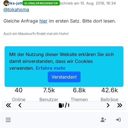
iks-jott
schrieb am
10. Aug. 2019, 16:34
GLOBALER MODERATOR
mfg
zuletzt editiert von
Offline
@
tokahoma
Gleiche Anfrage
hier
im ersten Satz. Bitte dort lesen.
Auch ein Maulwurfn findet mal ein Huhn!
Mit der Nutzung dieser Website erklären Sie sich
damit einverstanden, dass wir Cookies
verwenden.
Erfahre mehr
Verstanden!
40
7.5k
6.8k
42.6k
Online
Benutzer
Themen
Beiträge
1 / 1