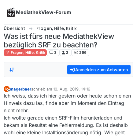
Skip to content
MediathekView-Forum
Übersicht
Fragen, Hilfe, Kritik
Was ist fürs neue MediathekView
bezüglich SRF zu beachten?
Fragen, Hilfe, Kritik
3
2
266
Anmelden zum Antworten
magerbaer
schrieb am
10. Aug. 2019, 14:16
M
zuletzt editiert von
Offline
Ich weiss, dass ich hier gestern oder heute schon einen
Hinweis dazu las, finde aber im Moment den Eintrag
nicht mehr.
Ich wollte gerade einen SRF-Film herunterladen und
bekam als Resultat eine Fehlermeldung. Es ist deshalb
wohl eine kleine Installtionsänderung nötig. Wie geht