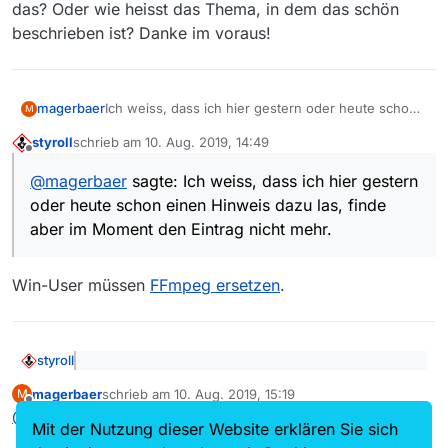
das? Oder wie heisst das Thema, in dem das schön
beschrieben ist? Danke im voraus!
magerbaer
Ich weiss, dass ich hier gestern oder heute schon
M
einen Hinweis dazu las, finde aber im Moment den
styroll
schrieb am
10. Aug. 2019, 14:49
Eintrag nicht mehr.
zuletzt editiert von
Offline
Ich wollte gerade einen SRF-Film herunterladen
@
magerbaer
sagte: Ich weiss, dass ich hier gestern
und bekam als Resultat eine Fehlermeldung. Es ist
oder heute schon einen Hinweis dazu las, finde
deshalb wohl eine kleine Installtionsänderung
nötig. Wie geht das? Oder wie heisst das Thema, in
aber im Moment den Eintrag nicht mehr.
dem das schön beschrieben ist? Danke im voraus!
Win-User müssen
FFmpeg ersetzen
.
styroll
@
magerbaer
sagte: Ich weiss, dass ich hier
magerbaer
schrieb am
10. Aug. 2019, 15:19
M
gestern oder heute schon einen Hinweis dazu las,
zuletzt editiert von
Offline
Win-User müssen
FFmpeg ersetzen
.
finde aber im Moment den Eintrag nicht mehr.
@
styroll
Danke, hat sofort funktioniert.
Mit der Nutzung dieser Website erklären Sie sich