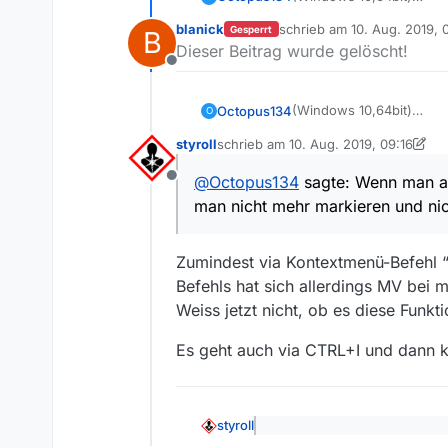
Lob: die neue Version 13
blanick
schrieb am
10. Aug. 2019, 
Gesperrt
B
zwischenversionen ja ex
Kritik: Ich finde eine Än
zuletzt editiert von blanick
Dieser Beitrag wurde gelöscht!
Wenn man auf einen Eintr
Offline
und nichts herauskopiere
(Ich bin deswegen wiede
(Windows 10,64bit)
Octopus134
O
Lob: die neue Version 13
styroll
schrieb am
10. Aug. 2019, 09:16
zwischenversionen ja ex
Kritik: Ich finde eine Än
zuletzt editiert von styroll
8. Okt. 2019
Wenn man auf einen Eintr
@
Octopus134
sagte: Wenn man auf
Offline
und nichts herauskopiere
(Ich bin deswegen wiede
man nicht mehr markieren und nic
Zumindest via Kontextmenü-Befehl “
Befehls hat sich allerdings MV bei 
Weiss jetzt nicht, ob es diese Funkt
Es geht auch via CTRL+I und dann ko
styroll
@
Octopus134
sagte: Wenn ma