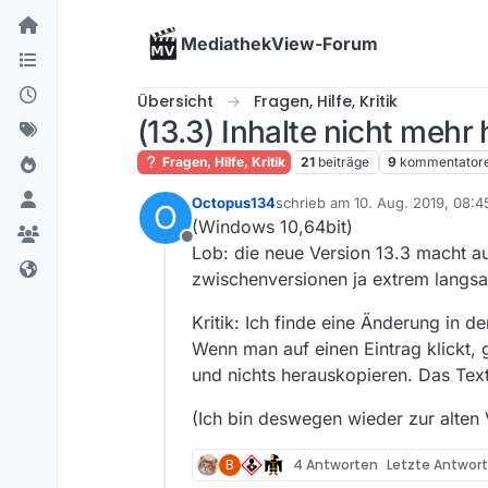
Skip to content
MediathekView-Forum
Übersicht
Fragen, Hilfe, Kritik
(13.3) Inhalte nicht mehr
Fragen, Hilfe, Kritik
21
beiträge
9
kommentator
Octopus134
schrieb am
10. Aug. 2019, 08:4
O
zuletzt editiert von
(Windows 10,64bit)
Offline
Lob: die neue Version 13.3 macht au
zwischenversionen ja extrem langsa
Kritik: Ich finde eine Änderung in de
Wenn man auf einen Eintrag klickt, 
und nichts herauskopieren. Das Text
(Ich bin deswegen wieder zur alten
B
4 Antworten
Letzte Antwor