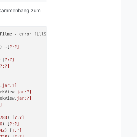
n Zusammenhang zum
Filme - error fillSenderList

) ~[
?:
?]
~[
?:
?]
?:
?]
.
jar:
?]
ekView.
jar:
?]
ekView.
jar:
?]
]
783
) [
?:
?]
6
) [
?:
?]
42
) [
?:
?]
728
) [
?:
?]