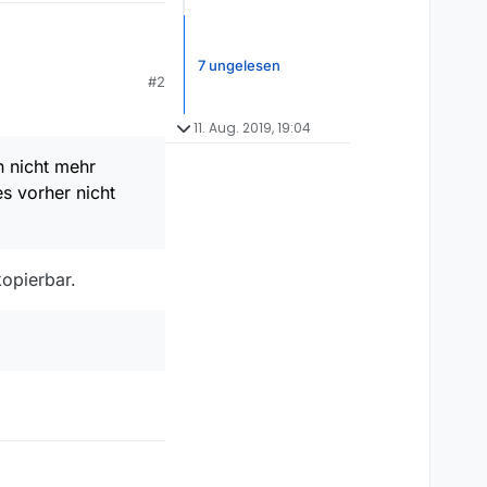
7 ungelesen
chdem die
#2
icht mehr markieren
11. Aug. 2019, 19:04
t war)
n nicht mehr
s vorher nicht
kopierbar.