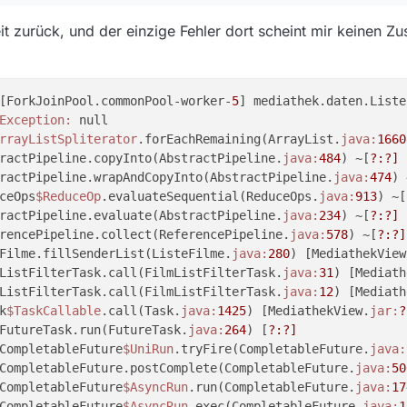
weit zurück, und der einzige Fehler dort scheint mir keine
[ForkJoinPool.commonPool-worker-
5
] mediathek.daten.Liste
Exception:
 null

rrayListSpliterator
.forEachRemaining(ArrayList.
java:
1660
tractPipeline.copyInto(AbstractPipeline.
java:
484
) ~[
?:
?]
tractPipeline.wrapAndCopyInto(AbstractPipeline.
java:
474
) 
uceOps
$ReduceOp
.evaluateSequential(ReduceOps.
java:
913
) ~[
tractPipeline.evaluate(AbstractPipeline.
java:
234
) ~[
?:
?]
erencePipeline.collect(ReferencePipeline.
java:
578
) ~[
?:
?]
eFilme.fillSenderList(ListeFilme.
java:
280
) [MediathekView
mListFilterTask.call(FilmListFilterTask.
java:
31
) [Mediath
mListFilterTask.call(FilmListFilterTask.
java:
12
) [Mediath
k
$TaskCallable
.call(Task.
java:
1425
) [MediathekView.
jar:
?
.FutureTask.run(FutureTask.
java:
264
) [
?:
?]
.CompletableFuture
$UniRun
.tryFire(CompletableFuture.
java:
.CompletableFuture.postComplete(CompletableFuture.
java:
50
.CompletableFuture
$AsyncRun
.run(CompletableFuture.
java:
17
.CompletableFuture
$AsyncRun
.exec(CompletableFuture.
java:
1