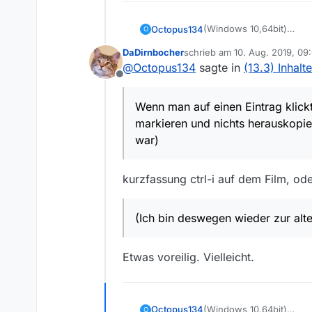
(Windows 10,64bit)
Octopus134
O
Lob: die neue Version 13
DaDirnbocher
schrieb am
10. Aug. 2019, 09
zwischenversionen ja ex
Kritik: Ich finde eine Än
zuletzt editiert von
@
Octopus134
sagte in
(13.3) Inhal
Wenn man auf einen Eintr
Offline
und nichts herauskopiere
(Ich bin deswegen wiede
Wenn man auf einen Eintrag klickt
markieren und nichts herauskopier
war)
kurzfassung ctrl-i auf dem Film, ode
(Ich bin deswegen wieder zur alt
Etwas voreilig. Vielleicht.
(Windows 10,64bit)
Octopus134
O