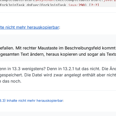
.ForkJoinTask.doExec(ForkJoinTask.
java:
290
) [
?:
?]
.ForkJoinPool
$WorkQueue
.topLevelExec(ForkJoinPool.
java:
10
.ForkJoinPool.scan(ForkJoinPool.
java:
1656
) [
?:
?]
.ForkJoinPool.runWorker(ForkJoinPool.
java:
1594
) [
?:
?]
. 2019, 15:47
alte nicht mehr herauskopierbar
:
fgefallen. Mit rechter Maustaste im Beschreibungsfeld komm
gesamten Text ändern, heraus kopieren und sogar als Textd
denn in 13.3 wenigstens? Denn in 13.2.1 tut das nicht. Die 
speichert. Die Datei wird zwar angelegt enthält aber nich
e das noch.
3.3) Inhalte nicht mehr herauskopierbar
:
9, 15:59