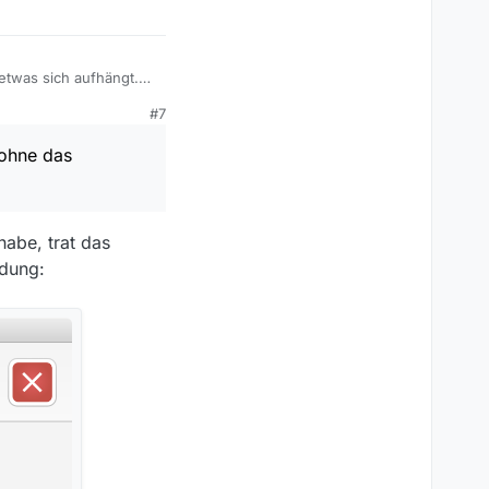
etwas sich aufhängt.
#7
 ohne das
abe, trat das
ldung: