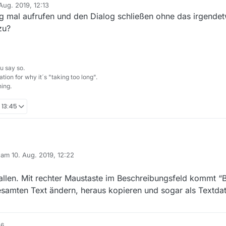
Aug. 2019, 12:13
ichts herauskopieren.
 von
ehl “Beschreibung ändern” lässt sich der Text kopieren. Beim zweiten 
g mal aufrufen und den Dialog schließen ohne das irgendet
ich aufgehängt…
zu?
Funktion bei 13.2.1 auch schon gab.
nn kopieren. Ist natürlich beides umständlicher als bei 13.0.6…
u say so.
tion for why it´s "taking too long".
ing.
, 13:45
.3 macht auf den ersten Blick einen sehr viel schnelleren Eindruck, na
b am
10. Aug. 2019, 12:22
trem langsamer als die ganz alten geworden waren.
derung in der 13.3 schlecht.
editiert von
ag klickt, gibt es unten die kleine Inhaltsbeschreibung, die kann man n
n. Das Textfeld zum Inhalt scheint disabled zu sein (was es vorher nich
r zur alten Version zurückgewechselt.)
fallen. Mit rechter Maustaste im Beschreibungsfeld kommt 
samten Text ändern, heraus kopieren und sogar als Textdat
16