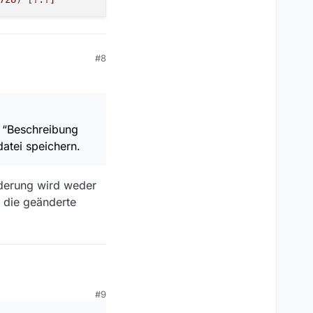
20
) [
?:
?]
#8
t “Beschreibung
atei speichern.
Änderung wird weder
t die geänderte
#9