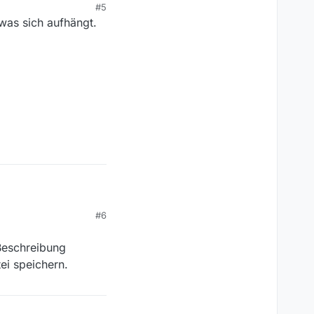
#5
Aufruf des Befehls hat
was sich aufhängt.
chdem die
#6
icht mehr markieren
t war)
“Beschreibung
ei speichern.