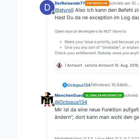
DerReisende77
schrieb am
10. 
nicht mehr markieren und n
ENTWICKLER
D
zuletzt editiert
Zumindest via Kontextmenü-Bef
@
styroll
Also ich kann den Befehl zi
sich allerdings MV bei mir gle
Offline
Hast Du da ne exception im Log da
Weiss jetzt nicht, ob es diese 
Es geht auch via CTRL+I und da
Open source developers do NOT have to:
Make your issue a priority, just because yo
Give you any sort of "timetable", or explana
Check your entitlement. Nobody owes you anyth
1 Antwort
Letzte Antwort
10. Aug. 2019
(Windows 10,64bit)
Octopus134
O
Lob: die neue Version 13
MenchenSued
schrie
GLOBALER MODERATOR
zwischenversionen ja ex
Kritik: Ich finde eine Än
zuletzt 
@
Octopus134
Wenn man auf einen Eintr
Offline
und nichts herauskopiere
(Ich bin deswegen wiede
Mir ist da eine neue Funktion aufge
ändern”, dort kann man wohl den ge
MediathekView 14.5.0, Linux Mint 21.3, VLC 3.0.