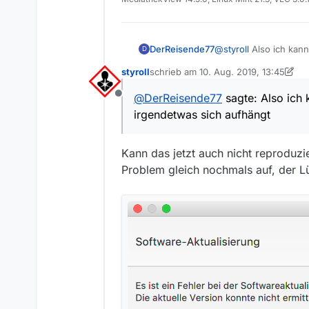
DerReisende77
@
styroll
Also ich kann
D
Hast Du da ne except
styroll
schrieb am
10. Aug. 2019, 13:45
zuletzt editiert von styroll
8. Okt. 201
@
DerReisende77
sagte: Also ich 
Offline
irgendetwas sich aufhängt
Kann das jetzt auch nicht reproduz
Problem gleich nochmals auf, der L