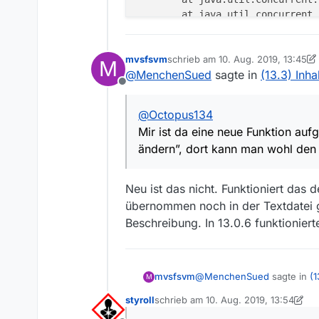
	at java.util.concurrent
	at java.util.concurrent
	at java.util.concurrent
mvsfsvm
schrieb am
	at java.util.concurrent
10. Aug. 2019, 13:45
M
zuletzt editiert von mvsfsvm
8. Okt
@
MenchenSued
sagte in
(13.3) Inh
Offline
@
Octopus134
Mir ist da eine neue Funktion au
ändern”, dort kann man wohl den 
Neu ist das nicht. Funktioniert das 
übernommen noch in der Textdatei ge
Beschreibung. In 13.0.6 funktioniert
@
MenchenSued
sagte in
(1
mvsfsvm
M
styroll
schrieb am
10. Aug. 2019, 13:54
zuletzt editiert von styroll
8. Okt. 201
@
Octopus134