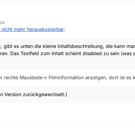
.3 macht auf den ersten Blick einen sehr viel schnelleren Eindruck, na
:04
trem langsamer als die ganz alten geworden waren.
derung in der 13.3 schlecht.
te nicht mehr herauskopierbar
:
ag klickt, gibt es unten die kleine Inhaltsbeschreibung, die kann man n
n. Das Textfeld zum Inhalt scheint disabled zu sein (was es vorher nich
r zur alten Version zurückgewechselt.)
, gibt es unten die kleine Inhaltsbeschreibung, die kann ma
en. Das Textfeld zum Inhalt scheint disabled zu sein (was e
r rechte Maustaste-> Filminformation anzeigen, dort ist es 
en Version zurückgewechselt.)