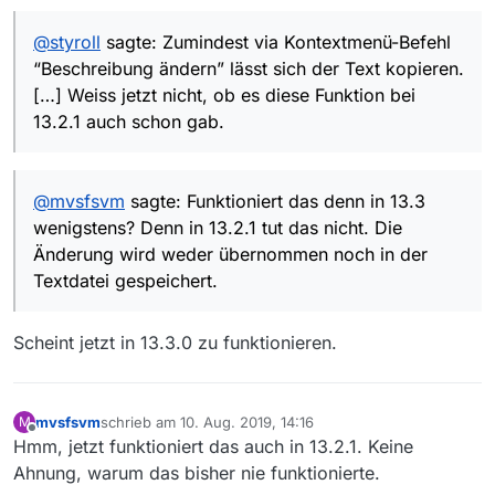
@
styroll
sagte: Zumindest via Kontextmenü-Befehl
“Beschreibung ändern” lässt sich der Text kopieren.
[…] Weiss jetzt nicht, ob es diese Funktion bei
13.2.1 auch schon gab.
@
mvsfsvm
sagte: Funktioniert das denn in 13.3
wenigstens? Denn in 13.2.1 tut das nicht. Die
Änderung wird weder übernommen noch in der
Textdatei gespeichert.
Scheint jetzt in 13.3.0 zu funktionieren.
mvsfsvm
schrieb am
10. Aug. 2019, 14:16
M
zuletzt editiert von
Offline
Hmm, jetzt funktioniert das auch in 13.2.1. Keine
Ahnung, warum das bisher nie funktionierte.