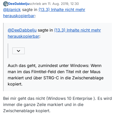
DeeDabbelju
schrieb am
11. Aug. 2019, 12:30
D
zuletzt editiert von
Offline
@
blanick
sagte in
Leider gilt dies nicht für den Titel!
(13.3) Inhalte nicht mehr
herauskopierbar
:
Auch das geht, zumindest unter Windows: Wenn man
im Filmtitel-Feld den Titel mit der Maus markiert und
@
DeeDabbelju
sagte in
(13.3) Inhalte nicht mehr
über STRG-C in die Zwischenablage kopiert. Das
herauskopierbar
:
könnte man dann nach Belieben entweder einzeln
verwenden oder in die Beschreibung mit STRG-V
einfügen.
Auch das geht, zumindest unter Windows: Wenn
man im das Filmtitel-Feld den Titel mit der Maus
markiert und über STRG-C in die Zwischenablage
kopiert.
Bei mir geht das nicht (Windows 10 Enterprise ). Es wird
immer die ganze Zeile markiert und in die
Zwischenablage kopiert.