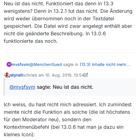
Neu ist das nicht. Funktioniert das denn in 13.3
wenigstens? Denn in 13.2.1 tut das nicht. Die Änderung
wird weder übernommen noch in der Textdatei
gespeichert. Die Datei wird zwar angelegt enthält aber
nicht die geänderte Beschreibung. In 13.0.6
funktionierte das noch.
@
MenchenSued
sagte in
(13.3) Inhalte nicht mehr
mvsfsvm
M
herauskopierbar
:
styroll
schrieb am
10. Aug. 2019, 13:54
zuletzt editiert von styroll
8. Okt. 2019, 15:59
Offline
@
Octopus134
@
mvsfsvm
sagte: Neu ist das nicht.
Mir ist da eine neue Funktion aufgefallen. Mit
Neu ist das nicht. Funktioniert das denn in 13.3
rechter Maustaste im Beschreibungsfeld kommt
wenigstens? Denn in 13.2.1 tut das nicht. Die
“Beschreibung ändern”, dort kann man wohl
Ich weiss, du hast nicht mich adressiert. Ich zumindest
Änderung wird weder übernommen noch in der
den gesamten Text ändern, heraus kopieren
Textdatei gespeichert. Die Datei wird zwar angelegt
und sogar als Textdatei speichern.
meinte nicht die Funktion als solche (die ist höchstens
enthält aber nicht die geänderte Beschreibung. In
für den Moderator neu), sondern den
13.0.6 funktionierte das noch.
Kontextmenübefehl (bei 13.0.6 hat man ja dazu ein
kleines Icon):