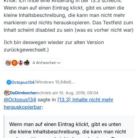
Kritik: Ich finde eine Änderung in der 13.3 schlecht.
Wenn man auf einen Eintrag klickt, gibt es unten die
kleine Inhaltsbeschreibung, die kann man nicht mehr
markieren und nichts herauskopieren. Das Textfeld zum
Inhalt scheint disabled zu sein (was es vorher nicht war)
(Ich bin deswegen wieder zur alten Version
zurückgewechselt.)
B
4 Antworten
(Windows 10,64bit)
Octopus134
O
Lob: die neue Version 13.3 macht auf den ersten
DaDirnbocher
schrieb am
10. Aug. 2019, 09:04
Blick einen sehr viel schnelleren Eindruck,
Kritik: Ich finde eine Änderung in der 13.3
zuletzt editiert von
Offline
@
Octopus134
sagte in
(13.3) Inhalte nicht mehr
nachdem die zwischenversionen ja extrem
schlecht.
langsamer als die ganz alten geworden waren.
Wenn man auf einen Eintrag klickt, gibt es unten
(Ich bin deswegen wieder zur alten Version
herauskopierbar
:
die kleine Inhaltsbeschreibung, die kann man nicht
zurückgewechselt.)
mehr markieren und nichts herauskopieren. Das
Textfeld zum Inhalt scheint disabled zu sein (was
Wenn man auf einen Eintrag klickt, gibt es unten
es vorher nicht war)
die kleine Inhaltsbeschreibung, die kann man nicht