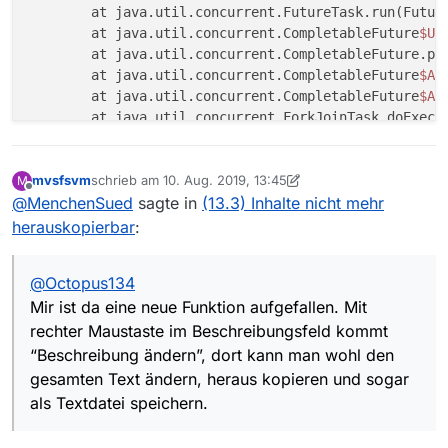
	at java.util.concurrent.FutureTask.run(Futur
	at java.util.concurrent.CompletableFuture
$Un
	at java.util.concurrent.CompletableFuture.po
	at java.util.concurrent.CompletableFuture
$As
	at java.util.concurrent.CompletableFuture
$As
	at java.util.concurrent.ForkJoinTask.doExec(
	at java.util.concurrent.ForkJoinPool
$WorkQue
	at java.util.concurrent.ForkJoinPool.scan(Fo
	at java.util.concurrent.ForkJoinPool.runWork
mvsfsvm
schrieb am
10. Aug. 2019, 13:45
M
zuletzt editiert von mvsfsvm
8. Okt. 2019, 15:47
Offline
@
MenchenSued
sagte in
(13.3) Inhalte nicht mehr
herauskopierbar
:
@
Octopus134
Mir ist da eine neue Funktion aufgefallen. Mit
rechter Maustaste im Beschreibungsfeld kommt
“Beschreibung ändern”, dort kann man wohl den
gesamten Text ändern, heraus kopieren und sogar
als Textdatei speichern.