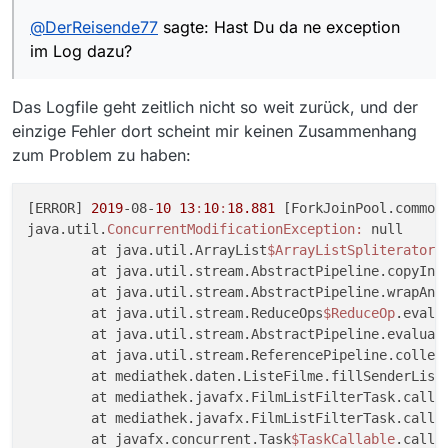
@
DerReisende77
sagte: Hast Du da ne exception
im Log dazu?
Das Logfile geht zeitlich nicht so weit zurück, und der
einzige Fehler dort scheint mir keinen Zusammenhang
zum Problem zu haben:
[ERROR] 
2019
-08-
10
13
:
10
:
18.881
 [ForkJoinPool.common
java.util.
ConcurrentModificationException:
 null

	at java.util.ArrayList
$ArrayListSpliterator
.
	at java.util.stream.AbstractPipeline.copyInt
	at java.util.stream.AbstractPipeline.wrapAnd
	at java.util.stream.ReduceOps
$ReduceOp
.evalu
	at java.util.stream.AbstractPipeline.evaluat
	at java.util.stream.ReferencePipeline.collec
	at mediathek.daten.ListeFilme.fillSenderList
	at mediathek.javafx.FilmListFilterTask.call(
	at mediathek.javafx.FilmListFilterTask.call(
	at javafx.concurrent.Task
$TaskCallable
.call(