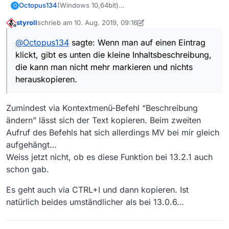
mehr markieren und nichts herauskopieren. Das
(Windows 10,64bit)
Octopus134
O
Textfeld zum Inhalt scheint disabled zu sein (was
Lob: die neue Version 13.3 macht auf den ersten
styroll
schrieb am
10. Aug. 2019, 09:16
es vorher nicht war)
Blick einen sehr viel schnelleren Eindruck,
Kritik: Ich finde eine Änderung in der 13.3
zuletzt editiert von styroll
8. Okt. 2019, 11:17
Offline
nachdem die zwischenversionen ja extrem
schlecht.
@
Octopus134
sagte: Wenn man auf einen Eintrag
langsamer als die ganz alten geworden waren.
Wenn man auf einen Eintrag klickt, gibt es unten
(Ich bin deswegen wieder zur alten Version
klickt, gibt es unten die kleine Inhaltsbeschreibung,
die kleine Inhaltsbeschreibung, die kann man nicht
zurückgewechselt.)
mehr markieren und nichts herauskopieren. Das
die kann man nicht mehr markieren und nichts
Textfeld zum Inhalt scheint disabled zu sein (was
herauskopieren.
es vorher nicht war)
Zumindest via Kontextmenü-Befehl “Beschreibung
ändern” lässt sich der Text kopieren. Beim zweiten
Aufruf des Befehls hat sich allerdings MV bei mir gleich
aufgehängt…
Weiss jetzt nicht, ob es diese Funktion bei 13.2.1 auch
schon gab.
Es geht auch via CTRL+I und dann kopieren. Ist
natürlich beides umständlicher als bei 13.0.6…