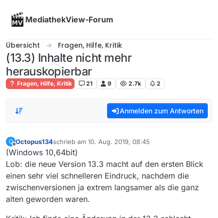
Skip to content
MediathekView-Forum
Übersicht
Fragen, Hilfe, Kritik
(13.3) Inhalte nicht mehr
herauskopierbar
Fragen, Hilfe, Kritik
21
9
2.7k
2
Anmelden zum Antworten
Octopus134
schrieb am
10. Aug. 2019, 08:45
O
zuletzt editiert von
Offline
(Windows 10,64bit)
Lob: die neue Version 13.3 macht auf den ersten Blick
einen sehr viel schnelleren Eindruck, nachdem die
zwischenversionen ja extrem langsamer als die ganz
alten geworden waren.