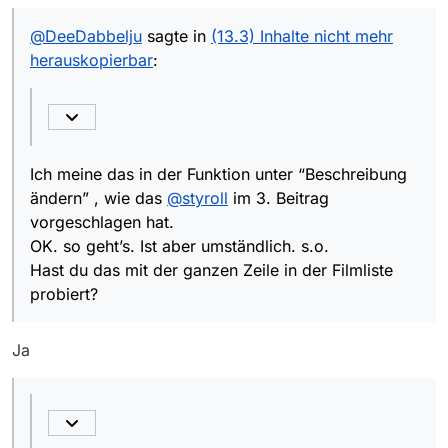
ändern” , wie das
@
styroll
im 3. Beitrag vorgeschlagen
hat. Hast du das mit der ganzen Zeile in der Filmliste
@
DeeDabbelju
sagte in
(13.3) Inhalte nicht mehr
Ich verstehe auch nicht, warum das Markieren
probiert?
herauskopierbar
:
und Kopieren im Feld “Beschreibung”, das mit F10
Sicher weil die Entwickler das so entschieden haben
ein-/ausgeblendet werden kann, nicht mehr
und weil man ganz simpel mit CTRL-I in die
möglich ist.
Beschreibung kommt…
Ich meine das in der Funktion unter “Beschreibung
ändern” , wie das
@
styroll
im 3. Beitrag
vorgeschlagen hat.
OK. so geht’s. Ist aber umständlich. s.o.
Hast du das mit der ganzen Zeile in der Filmliste
probiert?
Ja