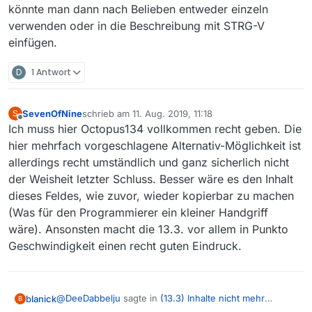
könnte man dann nach Belieben entweder einzeln
verwenden oder in die Beschreibung mit STRG-V
einfügen.
D
1 Antwort
SevenOfNine
schrieb am
11. Aug. 2019, 11:18
S
zuletzt editiert von
Offline
Ich muss hier Octopus134 vollkommen recht geben. Die
hier mehrfach vorgeschlagene Alternativ-Möglichkeit ist
allerdings recht umständlich und ganz sicherlich nicht
der Weisheit letzter Schluss. Besser wäre es den Inhalt
dieses Feldes, wie zuvor, wieder kopierbar zu machen
(Was für den Programmierer ein kleiner Handgriff
wäre). Ansonsten macht die 13.3. vor allem in Punkto
Geschwindigkeit einen recht guten Eindruck.
@
DeeDabbelju
sagte in
(13.3) Inhalte nicht mehr
blanick
B
herauskopierbar
: