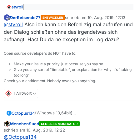
styroll
@
Octopus134
sagte: Wenn man auf einen Eintrag
DerReisende77
schrieb am
10. Aug. 2019, 12:13
D
klickt, gibt es unten die kleine Inhaltsbeschreibung,
ENTWICKLER
zuletzt editiert von
Offline
Zumindest via Kontextmenü-Befehl “Beschreibung
die kann man nicht mehr markieren und nichts
@
styroll
Also ich kann den Befehl zig mal aufrufen und
ändern” lässt sich der Text kopieren. Beim zweiten
herauskopieren.
den Dialog schließen ohne das irgendetwas sich
Aufruf des Befehls hat sich allerdings MV bei mir gleich
Es geht auch via CTRL+I und dann kopieren. Ist natürlich
aufhängt. Hast Du da ne exception im Log dazu?
aufgehängt…
beides umständlicher als bei 13.0.6…
Weiss jetzt nicht, ob es diese Funktion bei 13.2.1 auch
schon gab.
Open source developers do NOT have to:
Make your issue a priority, just because you say so.
Give you any sort of "timetable", or explanation for why it´s "taking
too long".
Check your entitlement. Nobody owes you anything.
1 Antwort
(Windows 10,64bit)
Octopus134
O
Lob: die neue Version 13.3 macht auf den ersten
MenchenSued
GLOBALER MODERATOR
Blick einen sehr viel schnelleren Eindruck,
Kritik: Ich finde eine Änderung in der 13.3
Offline
schrieb am
10. Aug. 2019, 12:22
nachdem die zwischenversionen ja extrem
schlecht.
zuletzt editiert von
@
Octopus134
langsamer als die ganz alten geworden waren.
Wenn man auf einen Eintrag klickt, gibt es unten
(Ich bin deswegen wieder zur alten Version