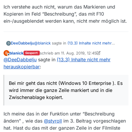
Ich verstehe auch nicht, warum das Markieren und
Kopieren im Feld “Beschreibung”, das mit F10
ein-/ausgeblendet werden kann, nicht mehr möglich ist.
@
blanick
sagte in
(13.3) Inhalte nicht mehr
DeeDabbelju
D
herauskopierbar
:
blanick
schrieb am
11. Aug. 2019, 12:45
B
Gesperrt
zuletzt editiert von blanick
8. Nov. 2019, 14:47
Offline
@
DeeDabbelju
sagte in
@
DeeDabbelju
(13.3) Inhalte nicht mehr
sagte in
(13.3) Inhalte nicht
mehr herauskopierbar
:
herauskopierbar
:
Bei mir geht das nicht (Windows 10 Enterprise ).
Es wird immer die ganze Zeile markiert und in die
Leider gilt dies nicht für den Titel!
Zwischenablage kopiert.
Ich verstehe auch nicht, warum das Markieren
Bei mir geht das nicht (Windows 10 Enterprise ). Es
und Kopieren im Feld “Beschreibung”, das mit F10
wird immer die ganze Zeile markiert und in die
ein-/ausgeblendet werden kann, nicht mehr
Auch das geht, zumindest unter Windows:
Zwischenablage kopiert.
möglich ist.
Wenn man im das Filmtitel-Feld den Titel mit
der Maus markiert und über STRG-C in die
Zwischenablage kopiert.
Ich meine das in der Funktion unter “Beschreibung
ändern” , wie das
@
styroll
im 3. Beitrag vorgeschlagen
hat. Hast du das mit der ganzen Zeile in der Filmliste