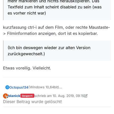
mehr markieren und nichts herauskopieren. Das
Textfeld zum Inhalt scheint disabled zu sein (was
es vorher nicht war)
kurzfassung ctrl-i auf dem Film, oder rechte Maustaste-
> Filminformation anzeigen, dort ist es kopierbar.
(Ich bin deswegen wieder zur alten Version
zurückgewechselt.)
Etwas voreilig. Vielleicht.
(Windows 10,64bit)
Octopus134
O
Lob: die neue Version 13.3 macht auf den ersten
blanick
schrieb am
10. Aug. 2019, 09:15
B
Gesperrt
Blick einen sehr viel schnelleren Eindruck,
Kritik: Ich finde eine Änderung in der 13.3
zuletzt editiert von blanick
8. Okt. 2019, 11:17
Offline
Dieser Beitrag wurde gelöscht!
nachdem die zwischenversionen ja extrem
schlecht.
langsamer als die ganz alten geworden waren.
Wenn man auf einen Eintrag klickt, gibt es unten
(Ich bin deswegen wieder zur alten Version
die kleine Inhaltsbeschreibung, die kann man nicht
zurückgewechselt.)