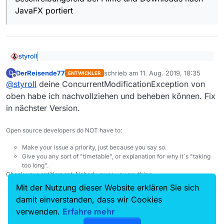
JavaFX portiert
styroll
@
blanick
sagte: Sicher weil die Entwickler das so
DerReisende77
schrieb am
11. Aug. 2019, 18:35
D
entschieden haben und weil man ganz simpel mit
ENTWICKLER
zuletzt editiert von
Offline
Ich vermute eher, dass das bei der Portierung schlicht
CTRL-I in die Beschreibung kommt…
@
styroll
deine ConcurrentModificationException von
vergessen wurde oder einfach noch nicht umgesetzt
oben habe ich nachvollziehen und beheben können. Fix
wurde. Aus dem Changelog:
in nächster Version.
Beschreibungsfeld bei Filme und Downloads nach
JavaFX portiert
Open source developers do NOT have to:
Make your issue a priority, just because you say so.
Give you any sort of "timetable", or explanation for why it´s "taking
too long".
Check your entitlement. Nobody owes you anything.
Mit der Nutzung dieser Website erklären Sie sich
damit einverstanden, dass wir Cookies
verwenden.
Erfahre mehr