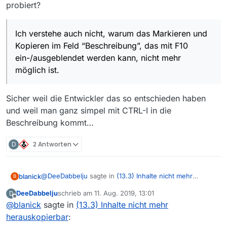
probiert?
Ich verstehe auch nicht, warum das Markieren und
Kopieren im Feld “Beschreibung”, das mit F10
ein-/ausgeblendet werden kann, nicht mehr
möglich ist.
Sicher weil die Entwickler das so entschieden haben
und weil man ganz simpel mit CTRL-I in die
Beschreibung kommt…
D
2 Antworten
@
DeeDabbelju
sagte in
(13.3) Inhalte nicht mehr
blanick
B
herauskopierbar
:
DeeDabbelju
schrieb am
11. Aug. 2019, 13:01
D
zuletzt editiert von
Offline
@
blanick
sagte in
Bei mir geht das nicht (Windows 10 Enterprise ).
(13.3) Inhalte nicht mehr
Es wird immer die ganze Zeile markiert und in die
herauskopierbar
:
Ich meine das in der Funktion unter “Beschreibung
Zwischenablage kopiert.