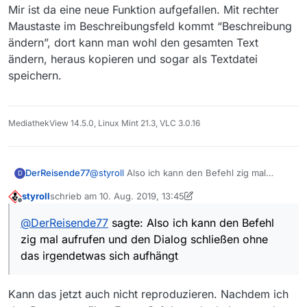
die kleine Inhaltsbeschreibung, die kann man nicht
zurückgewechselt.)
Mir ist da eine neue Funktion aufgefallen. Mit rechter
mehr markieren und nichts herauskopieren. Das
Maustaste im Beschreibungsfeld kommt “Beschreibung
Textfeld zum Inhalt scheint disabled zu sein (was
ändern”, dort kann man wohl den gesamten Text
es vorher nicht war)
ändern, heraus kopieren und sogar als Textdatei
speichern.
MediathekView 14.5.0, Linux Mint 21.3, VLC 3.0.16
DerReisende77
@
styroll
Also ich kann den Befehl zig mal
D
aufrufen und den Dialog schließen ohne das
styroll
schrieb am
10. Aug. 2019, 13:45
irgendetwas sich aufhängt. Hast Du da ne
zuletzt editiert von styroll
8. Okt. 2019, 15:46
Offline
exception im Log dazu?
@
DerReisende77
sagte: Also ich kann den Befehl
zig mal aufrufen und den Dialog schließen ohne
das irgendetwas sich aufhängt
Kann das jetzt auch nicht reproduzieren. Nachdem ich