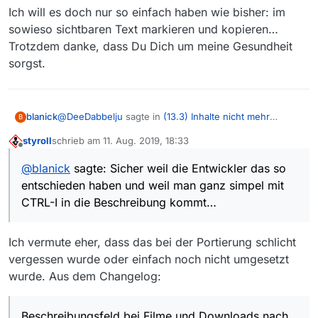
Ich will es doch nur so einfach haben wie bisher: im
sowieso sichtbaren Text markieren und kopieren…
Trotzdem danke, dass Du Dich um meine Gesundheit
sorgst.
@
DeeDabbelju
sagte in
(13.3) Inhalte nicht mehr
blanick
B
herauskopierbar
:
styroll
schrieb am
11. Aug. 2019, 18:33
zuletzt editiert von
Offline
Bei mir geht das nicht (Windows 10 Enterprise ).
@
blanick
sagte: Sicher weil die Entwickler das so
Es wird immer die ganze Zeile markiert und in die
Ich meine das in der Funktion unter “Beschreibung
Zwischenablage kopiert.
entschieden haben und weil man ganz simpel mit
ändern” , wie das
@
styroll
im 3. Beitrag vorgeschlagen
CTRL-I in die Beschreibung kommt…
hat. Hast du das mit der ganzen Zeile in der Filmliste
Ich verstehe auch nicht, warum das Markieren
probiert?
und Kopieren im Feld “Beschreibung”, das mit F10
Ich vermute eher, dass das bei der Portierung schlicht
Sicher weil die Entwickler das so entschieden haben
ein-/ausgeblendet werden kann, nicht mehr
und weil man ganz simpel mit CTRL-I in die
vergessen wurde oder einfach noch nicht umgesetzt
möglich ist.
Beschreibung kommt…
wurde. Aus dem Changelog:
Beschreibungsfeld bei Filme und Downloads nach