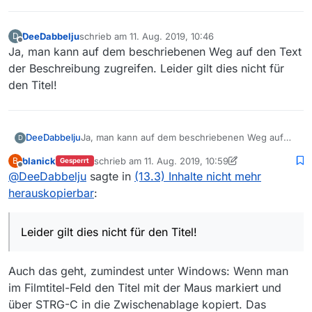
DeeDabbelju
schrieb am
11. Aug. 2019, 10:46
D
zuletzt editiert von
Offline
Ja, man kann auf dem beschriebenen Weg auf den Text
der Beschreibung zugreifen. Leider gilt dies nicht für
den Titel!
DeeDabbelju
Ja, man kann auf dem beschriebenen Weg auf
D
den Text der Beschreibung zugreifen. Leider gilt
blanick
schrieb am
11. Aug. 2019, 10:59
B
Gesperrt
dies nicht für den Titel!
zuletzt editiert von blanick
8. Nov. 2019, 17:10
Offline
@
DeeDabbelju
sagte in
(13.3) Inhalte nicht mehr
herauskopierbar
:
Leider gilt dies nicht für den Titel!
Auch das geht, zumindest unter Windows: Wenn man
im Filmtitel-Feld den Titel mit der Maus markiert und
über STRG-C in die Zwischenablage kopiert. Das