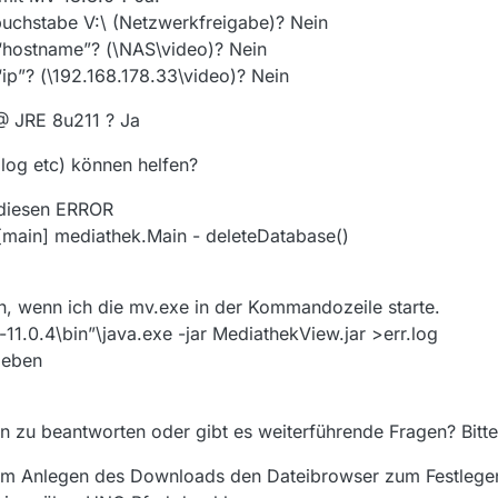
uchstabe V:\ (Netzwerkfreigabe)? Nein
“hostname”? (\NAS\video)? Nein
p”? (\192.168.178.33\video)? Nein
 @ JRE 8u211 ? Ja
log etc) können helfen?
 diesen ERROR
main] mediathek.Main - deleteDatabase()
, wenn ich die mv.exe in der Kommandozeile starte.
-11.0.4\bin”\java.exe -jar MediathekView.jar >err.log
ieben
zu beantworten oder gibt es weiterführende Fragen? Bitte 
im Anlegen des Downloads den Dateibrowser zum Festlegen