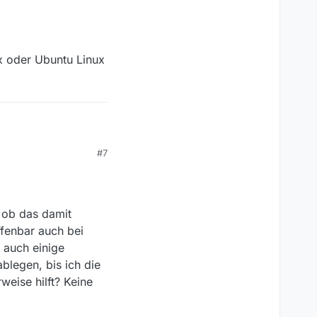
x oder Ubuntu Linux
#7
.
robiert: OpenJDK 11.0.2
 ob das damit
ffenbar auch bei
 auch einige
blegen, bis ich die
eise hilft? Keine