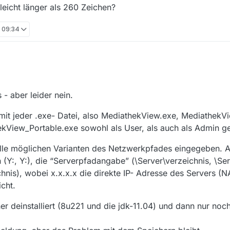
view.log finde ich nur diesen ERROR
leicht länger als 260 Zeichen?
-08-09 20:12:22.164 [main] mediathek.Main - deleteDatabase()
ehe ich keine Ausgaben, wenn ich die mv.exe in der Kommandozeile sta
, 09:34
Program Files\Java\jdk-11.0.4\bin”\java.exe -jar MediathekView.jar >err.
d folgende Datei geschrieben
ndard-Fragen vergessen zu beantworten oder gibt es weiterführende Fr
rigens im MV 13.3.0 beim Anlegen des Downloads den Dateibrowser zu
aufrufe, dann kann ich die Verzeichnisse über UNC Pfad durchbrowsen
e Mühe, die Euch macht!
- aber leider nein.
. Zugriffe auf Rechner mit Win 8 x64, Win XP x64 oder ggfs. auch ein D
 im selben Netzwerk, aufs selbe NAS mit demselben NAS Nutzer. Welc
 mit jeder .exe- Datei, also MediathekView.exe, Mediathek
kView_Portable.exe sowohl als User, als auch als Admin ge
lle möglichen Varianten des Netzwerkpfades eingegeben. A
:, Y:), die “Serverpfadangabe” (\Server\verzeichnis, \Ser
chnis), wobei x.x.x.x die direkte IP- Adresse des Servers (NA
cht.
r deinstalliert (8u221 und die jdk-11.04) und dann nur noc