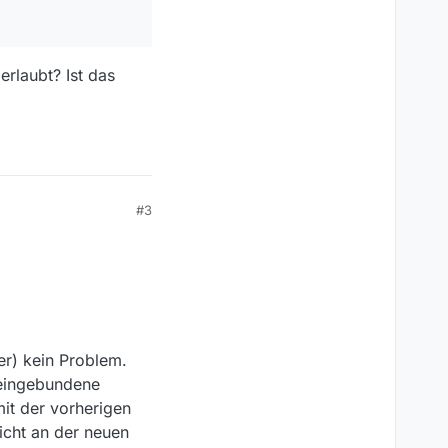
rlaubt? Ist das
#3
er) kein Problem.
 eingebundene
it der vorherigen
nicht an der neuen