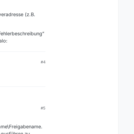
veradresse (z.B.
“Fehlerbeschreibung”
alo:
#4
#5
name\Freigabename.
 ausführen
zu