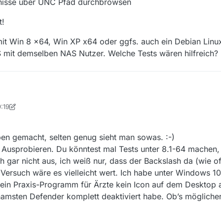
chnisse über UNC Pfad durchbrowsen
t!
 mit Win 8 x64, Win XP x64 oder ggfs. auch ein Debian Linu
 mit demselben NAS Nutzer. Welche Tests wären hilfreich?
9:19
 das Problem, dass ich mit 13.3.0 auf Netzwerkpfad nicht schreiben kann
8. Sept. 2019, 21:20
10 Pro (1903) 64-bit build 18362.267
en gemacht, selten genug sieht man sowas. :-)
Java Version: 11.0.4 vom computerbase Link aus dem Forum und davor ebenfalls p
Admin (Problem tritt auch auf bei “Ausführen als Administrator”)
ff auf Netzlaufwerk? Ja.
Ausprobieren. Du könntest mal Tests unter 8.1-64 machen,
f auf Netzlaufwerk mit MV 13.2.1? Ja.
ch gar nicht aus, ich weiß nur, dass der Backslash da (wie o
auf Netzlaufwerk vorhanden? ja, ca. 2,14 TB
 Versuch wäre es vielleicht wert. Ich habe unter Windows 10
laufwerks? Linux-basiertes NAS mit smb Freigabe
f lokales Laufwerk C:\ mit MV 13.3.0 ? Ja.
ein Praxis-Programm für Ärzte kein Icon auf dem Desktop a
f NAS über Laufwerksbuchstabe V:\ (Netzwerkfreigabe)? Nein
ge alles mit MV 13.2.1 @ JRE 8u211 ? Ja
uf NAS über UNC Pfad “hostname”? (\NAS\video)? Nein
amsten Defender komplett deaktiviert habe. Ob’s möglicherw
f NAS über UNC Pfad “ip”? (\192.168.178.33\video)? Nein
zlichen Informationen (log etc) können helfen?