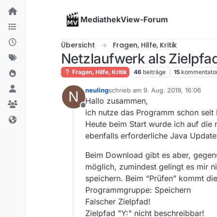
Skip to content
MediathekView-Forum
Übersicht
Fragen, Hilfe, Kritik
Netzlaufwerk als Zielpfa
Fragen, Hilfe, Kritik
46
beiträge
15
kommentato
neuling
schrieb am
9. Aug. 2019, 16:06
N
zuletzt editiert von
Hallo zusammen,
Offline
ich nutze das Programm schon seit 
Heute beim Start wurde ich auf die 
ebenfalls erforderliche Java Update 
Beim Download gibt es aber, gegenü
möglich, zumindest gelingt es mir n
speichern. Beim “Prüfen” kommt di
Programmgruppe: Speichern
Falscher Zielpfad!
Zielpfad "Y:" nicht beschreibbar!