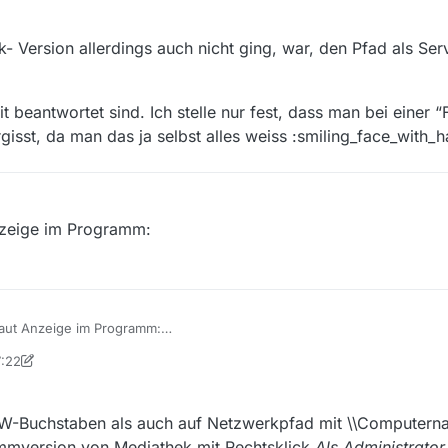
- Version allerdings auch nicht ging, war, den Pfad als Ser
t beantwortet sind. Ich stelle nur fest, dass man bei einer 
isst, da man das ja selbst alles weiss :smiling_face_with_h
Anzeige im Programm:
 laut Anzeige im Programm:
7:22
8. Sept. 2019, 21:08
f LW-Buchstaben als auch auf Netzwerkpfad mit \\Computer
ammversion von Mediathek mit Rechtsklick
Als Administrator