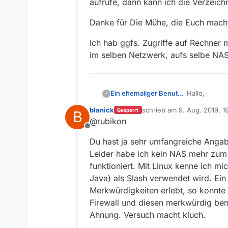
aufrufe, dann kann ich die Verzei
Danke für Die Mühe, die Euch mach
Ich hab ggfs. Zugriffe auf Rechner
im selben Netzwerk, aufs selbe NAS
Hallo,
Ein ehemaliger Benutzer
?
blanick
schrieb am
9. Aug. 2019, 1
Gesperrt
B
auch bei mir
zuletzt editiert von blanick
@rubikon
Offline
OS: Windows 
Du hast ja sehr umfangreiche Angab
Nutzer: kein 
Schreibzugri
Leider habe ich kein NAS mehr zum 
Schreibzugrif
funktioniert. Mit Linux kenne ich mi
Freier Platz 
MV 13.3.0
Java) als Slash verwendet wird. Ein
Art des Netz
Schreiben au
Merkwürdigkeiten erlebt, so konnte 
Schreiben au
Geht das obi
Schreiben a
Firewall und diesen merkwürdig ben
Schreiben au
Welche zusät
Ahnung. Versuch macht kluch.