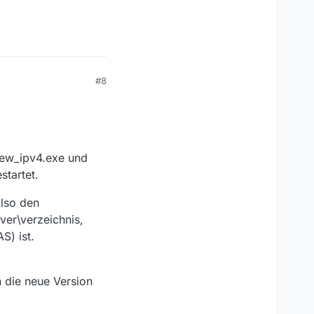
rte.
log
agen? Bitte einfach
#8
m Festlegen des
ebian Linux oder
he Tests wären
View_ipv4.exe und
startet.
lso den
ver\verzeichnis,
S) ist.
h die neue Version