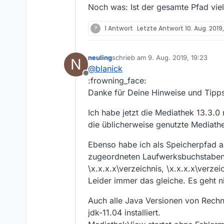
Im mediathek
Noch was: Ist der gesamte Pfad viel
[ERROR] 2019
[…]
In der CMD s
?
1 Antwort
Letzte Antwort
10. Aug. 2019
Wenn ich “c:\
aufrufe, wir
Habe ich Sta
err.log
stellen.
neuling
schrieb am
9. Aug. 2019, 19:23
N
Wenn ich üb
zuletzt editiert von
@
blanick
Zielordners 
Offline
Danke für Di
:frowning_face:
Danke für Deine Hinweise und Tipps 
Ich hab ggfs
Ubuntu Linux
Ich habe jetzt die Mediathek 13.3.0
hilfreich?
die üblicherweise genutzte Mediathe
Ebenso habe ich als Speicherpfad a
zugeordneten Laufwerksbuchstaben (Y
\x.x.x.x\verzeichnis, \x.x.x.x\verzei
Leider immer das gleiche. Es geht ni
Auch alle Java Versionen von Rechne
jdk-11.04 installiert.