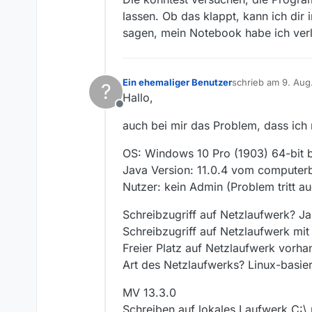
lassen. Ob das klappt, kann ich dir
sagen, mein Notebook habe ich verl
Ein ehemaliger Benutzer
schrieb am
9. Aug
?
zuletzt editiert von
Hallo,
Offline
auch bei mir das Problem, dass ich 
OS: Windows 10 Pro (1903) 64-bit 
Java Version: 11.0.4 vom computer
Nutzer: kein Admin (Problem tritt au
Schreibzugriff auf Netzlaufwerk? Ja
Schreibzugriff auf Netzlaufwerk mit
Freier Platz auf Netzlaufwerk vorha
Art des Netzlaufwerks? Linux-basie
MV 13.3.0
Schreiben auf lokales Laufwerk C:\ 