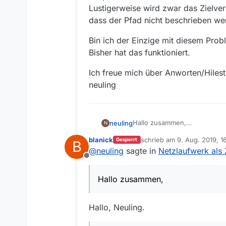
Lustigerweise wird zwar das Zielve
dass der Pfad nicht beschrieben w
Bin ich der Einzige mit diesem Probl
Bisher hat das funktioniert.
Ich freue mich über Anworten/Hilest
neuling
Hallo zusammen,
neuling
N
ich nutze das Programm schon
blanick
schrieb am
9. Aug. 2019, 1
Gesperrt
B
Heute beim Start wurde ich a
Beim Download gibt es aber, 
zuletzt editiert von blanick
@
neuling
sagte in
Netzlaufwerk als 
erforderliche Java Update hat
zumindest gelingt es mir nich
Offline
kommt die Fehlermeldung:
Bin ich der Einzige mit diese
Programmgruppe: Speichern
Bisher hat das funktioniert.
Hallo zusammen,
Falscher Zielpfad!
Ich freue mich über Anworten
Zielpfad "Y:" nicht beschreibb
neuling
Lustigerweise wird zwar das 
Hallo, Neuling.
Pfad nicht beschrieben werd