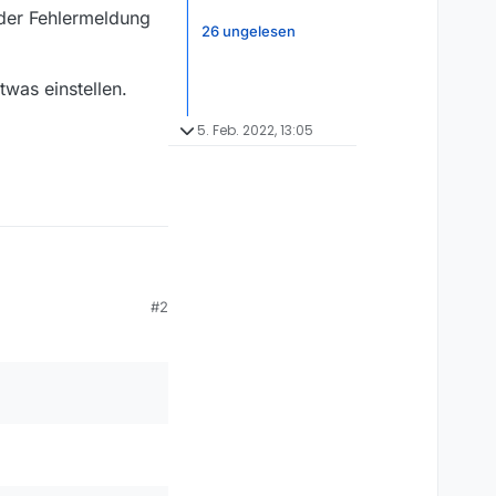
 der Fehlermeldung
26 ungelesen
twas einstellen.
5. Feb. 2022, 13:05
#2
t. Das ebenfalls
ist nicht mehr möglich,
eichern. Beim “Prüfen”
instellen.
ehlermeldung dass der