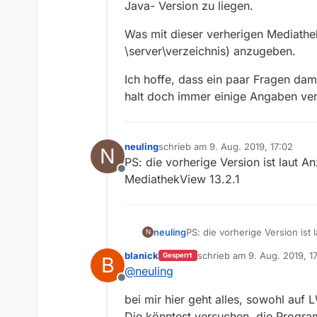
Java- Version zu liegen.
Was mit dieser verherigen Mediathek
\server\verzeichnis) anzugeben.
Ich hoffe, dass ein paar Fragen dami
halt doch immer einige Angaben verg
neuling
schrieb am
9. Aug. 2019, 17:02
N
zuletzt editiert von
PS: die vorherige Version ist laut 
Offline
MediathekView 13.2.1
neuling
PS: die vorherige Version ist
N
MediathekView 13.2.1
blanick
schrieb am
9. Aug. 2019, 1
Gesperrt
B
zuletzt editiert von blanick
@
neuling
Offline
bei mir hier geht alles, sowohl au
Die könntest versuchen, die Progr