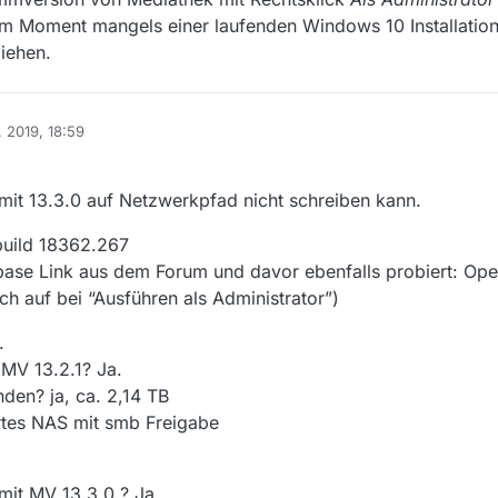
 im Moment mangels einer laufenden Windows 10 Installation 
iehen.
. 2019, 18:59
mit 13.3.0 auf Netzwerkpfad nicht schreiben kann.
build 18362.267
base Link aus dem Forum und davor ebenfalls probiert: Op
ch auf bei “Ausführen als Administrator”)
.
 MV 13.2.1? Ja.
nden? ja, ca. 2,14 TB
rtes NAS mit smb Freigabe
mit MV 13.3.0 ? Ja.