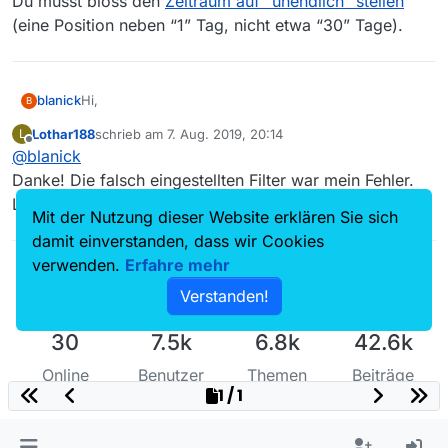
Du musst bloss den
Zeitraum auf “unendlich” stellen
(eine Position neben “1” Tag, nicht etwa “30” Tage).
Hi,
blanick
B
Lothar188
schrieb am
7. Aug. 2019, 20:14
L
die 30 Tage beziehen sich nur auf die Anzeige neuer
zuletzt editiert von
Offline
@
blanick
Filme. Wenn du den/die Filtern abhakst (deaktivierst)
und im Suchfeld z. B.
Baumgeschichten
eingibst,
Außerdem kann man alle Einträge auch nach Datum
Danke! Die falsch eingestellten Filter war mein Fehler.
erscheint auch der von dir gewünschte Eintrag und in
sortieren: Einfach auf das Datumsfeld klicken.
Läuft!
einer neueren Liste auch einer von morgen.
Mit der Nutzung dieser Website erklären Sie sich
Gruß
blanick
damit einverstanden, dass wir Cookies
verwenden.
Erfahre mehr
Verstanden!
30
7.5k
6.8k
42.6k
Online
Benutzer
Themen
Beiträge
1 / 1