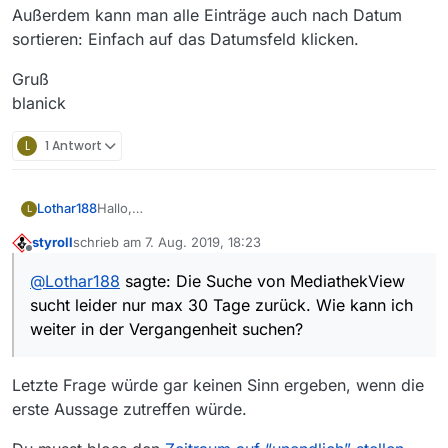
Außerdem kann man alle Einträge auch nach Datum
sortieren: Einfach auf das Datumsfeld klicken.
Gruß
blanick
L
1 Antwort
Hallo,
Lothar188
L
es gibt in der Mediathek des SWR einen Film vom
styroll
schrieb am
7. Aug. 2019, 18:23
23.08.2018, der dort noch bis 23.08.2019 verfügbar
https://www.ardmediathek.de/swr/player/Y3JpZDov
zuletzt editiert von
Offline
ist.
L3N3ci5kZS8xODI4Mjk1MA/
@
Lothar188
sagte: Die Suche von MediathekView
Die Suche von MediathekView sucht leider nur max
sucht leider nur max 30 Tage zurück. Wie kann ich
30 Tage zurück. Wie kann ich weiter in der
Vergangenheit suchen?
Danke!
weiter in der Vergangenheit suchen?
Lothar
Letzte Frage würde gar keinen Sinn ergeben, wenn die
erste Aussage zutreffen würde.