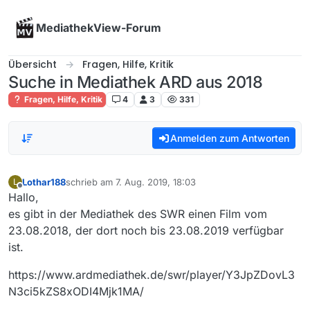
Skip to content
MediathekView-Forum
Übersicht
Fragen, Hilfe, Kritik
Suche in Mediathek ARD aus 2018
Fragen, Hilfe, Kritik
4
3
331
Anmelden zum Antworten
Lothar188
schrieb am
7. Aug. 2019, 18:03
L
zuletzt editiert von
Offline
Hallo,
es gibt in der Mediathek des SWR einen Film vom
23.08.2018, der dort noch bis 23.08.2019 verfügbar
ist.
https://www.ardmediathek.de/swr/player/Y3JpZDovL3
N3ci5kZS8xODI4Mjk1MA/