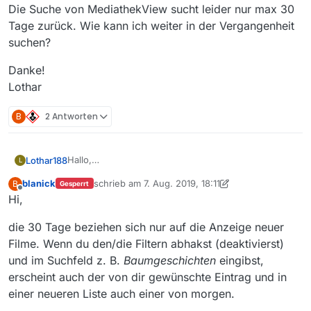
Die Suche von MediathekView sucht leider nur max 30
Tage zurück. Wie kann ich weiter in der Vergangenheit
suchen?
Danke!
Lothar
B
2 Antworten
Hallo,
Lothar188
L
es gibt in der Mediathek des SWR einen Film vom
blanick
schrieb am
7. Aug. 2019, 18:11
B
Gesperrt
23.08.2018, der dort noch bis 23.08.2019 verfügbar
https://www.ardmediathek.de/swr/player/Y3JpZDov
zuletzt editiert von blanick
8. Juli 2019, 20:21
Offline
Hi,
ist.
L3N3ci5kZS8xODI4Mjk1MA/
Die Suche von MediathekView sucht leider nur max
die 30 Tage beziehen sich nur auf die Anzeige neuer
30 Tage zurück. Wie kann ich weiter in der
Vergangenheit suchen?
Danke!
Filme. Wenn du den/die Filtern abhakst (deaktivierst)
Lothar
und im Suchfeld z. B.
Baumgeschichten
eingibst,
erscheint auch der von dir gewünschte Eintrag und in
einer neueren Liste auch einer von morgen.