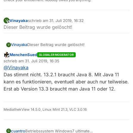
Vinayaka
schrieb am
31. Juli 2019, 16:32
V
zuletzt editiert von
Offline
Dieser Beitrag wurde gelöscht!
Vinayaka
Dieser Beitrag wurde gelöscht!
V
MenchenSued
GLOBALER MODERATOR
Offline
schrieb am
31. Juli 2019, 16:35
zuletzt editiert von
@
Vinayaka
Das stimmt nicht. 13.2.1 braucht Java 8. Mit Java 11
kann es funktionieren, eventuell aber auch nur teilweise.
Erst ab Version 13.3 braucht man Java 11 oder 12.
MediathekView 14.5.0, Linux Mint 21.3, VLC 3.0.16
cuantro
Betriebssystem Windows7 ultimate
C