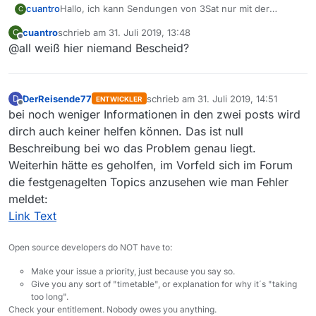
cuantro
Hallo, ich kann Sendungen von 3Sat nur mit der
C
Version 12 laden, damit werden sie sofort erkannt,
cuantro
schrieb am
31. Juli 2019, 13:48
C
nicht jedoch mit der Version 13.2.1
zuletzt editiert von
Offline
@all weiß hier niemand Bescheid?
Woran liegt das?
DerReisende77
schrieb am
31. Juli 2019, 14:51
D
ENTWICKLER
zuletzt editiert von
Offline
bei noch weniger Informationen in den zwei posts wird
dirch auch keiner helfen können. Das ist null
Beschreibung bei wo das Problem genau liegt.
Weiterhin hätte es geholfen, im Vorfeld sich im Forum
die festgenagelten Topics anzusehen wie man Fehler
meldet:
Link Text
Open source developers do NOT have to:
Make your issue a priority, just because you say so.
Give you any sort of "timetable", or explanation for why it´s "taking
too long".
Check your entitlement. Nobody owes you anything.