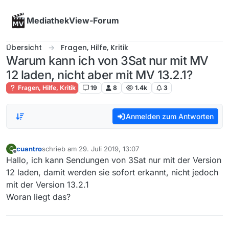
Skip to content
MediathekView-Forum
Übersicht
Fragen, Hilfe, Kritik
Warum kann ich von 3Sat nur mit MV
12 laden, nicht aber mit MV 13.2.1?
Fragen, Hilfe, Kritik
19
8
1.4k
3
Anmelden zum Antworten
cuantro
schrieb am
29. Juli 2019, 13:07
C
zuletzt editiert von
Offline
Hallo, ich kann Sendungen von 3Sat nur mit der Version
12 laden, damit werden sie sofort erkannt, nicht jedoch
mit der Version 13.2.1
Woran liegt das?