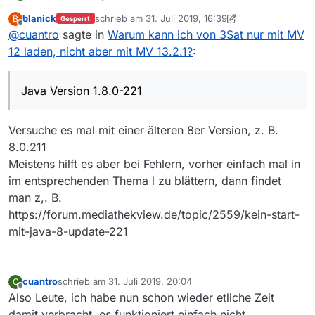
MV Versionen sind bereits erwähnt (12.0 und 13.2.1)
blanick
schrieb am
31. Juli 2019, 16:39
B
Gesperrt
Java Version 1.8.0-221
zuletzt editiert von blanick
8. Feb. 2019, 16:22
Offline
@
cuantro
sagte in
Warum kann ich von 3Sat nur mit MV
Noch was>?
12 laden, nicht aber mit MV 13.2.1?
:
Java Version 1.8.0-221
Versuche es mal mit einer älteren 8er Version, z. B.
8.0.211
Meistens hilft es aber bei Fehlern, vorher einfach mal in
im entsprechenden Thema l zu blättern, dann findet
man z,. B.
https://forum.mediathekview.de/topic/2559/kein-start-
mit-java-8-update-221
cuantro
schrieb am
31. Juli 2019, 20:04
C
zuletzt editiert von
Offline
Also Leute, ich habe nun schon wieder etliche Zeit
damit verbracht, es funktioniert einfach nicht.