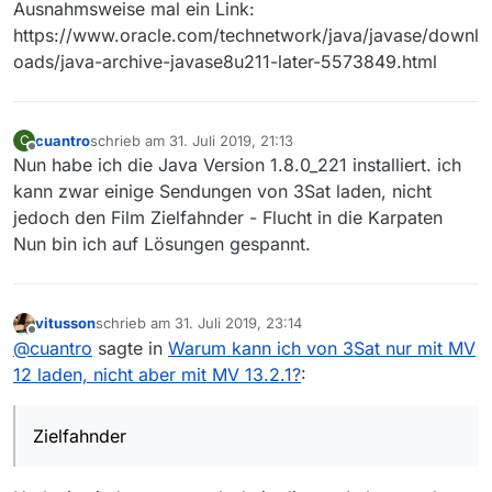
Ausnahmsweise mal ein Link:
https://www.oracle.com/technetwork/java/javase/downl
oads/java-archive-javase8u211-later-5573849.html
cuantro
schrieb am
31. Juli 2019, 21:13
C
zuletzt editiert von
Offline
Nun habe ich die Java Version 1.8.0_221 installiert. ich
kann zwar einige Sendungen von 3Sat laden, nicht
jedoch den Film Zielfahnder - Flucht in die Karpaten
Nun bin ich auf Lösungen gespannt.
vitusson
schrieb am
31. Juli 2019, 23:14
zuletzt editiert von
Offline
@
cuantro
sagte in
Warum kann ich von 3Sat nur mit MV
12 laden, nicht aber mit MV 13.2.1?
:
Zielfahnder