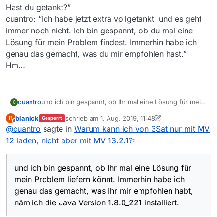
Hast du getankt?”
cuantro: “Ich habe jetzt extra vollgetankt, und es geht
immer noch nicht. Ich bin gespannt, ob du mal eine
Lösung für mein Problem findest. Immerhin habe ich
genau das gemacht, was du mir empfohlen hast.”
Hm…
cuantro
und ich bin gespannt, ob Ihr mal eine Lösung für mein
C
Problem liefern könnt. Immerhin habe ich genau das
blanick
schrieb am
1. Aug. 2019, 11:48
B
Gesperrt
gemacht, was Ihr mir empfohlen habt, nämlich die Java
zuletzt editiert von blanick
8. Jan. 2019, 13:51
Offline
@
cuantro
sagte in
Warum kann ich von 3Sat nur mit MV
Version 1.8.0_221 installiert. Was an mehr Info braucht
Ihr denn? Logs
12 laden, nicht aber mit MV 13.2.1?
:
wovon?
und ich bin gespannt, ob Ihr mal eine Lösung für
mein Problem liefern könnt. Immerhin habe ich
genau das gemacht, was Ihr mir empfohlen habt,
nämlich die Java Version 1.8.0_221 installiert.