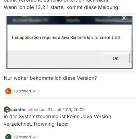
Wenn ich die 13.2.1 starte, kommt diese Meldung:
Nur woher bekomme ich diese Version?
B
1 Antwort
cuantro
schrieb am
31. Juli 2019, 20:09
C
zuletzt editiert von
Offline
in der Systemsteuerung ist keine Java Version
verzeichnet.:frowning_face:
S
1 Antwort