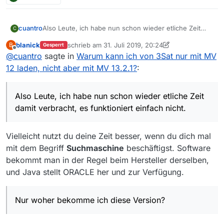
cuantro
Also Leute, ich habe nun schon wieder etliche Zeit
C
damit verbracht, es funktioniert einfach nicht.
blanick
schrieb am
31. Juli 2019, 20:24
B
Gesperrt
Wenn ich die 13.2.1 starte, kommt diese Meldung:
zuletzt editiert von blanick
Offline
@
cuantro
sagte in
Warum kann ich von 3Sat nur mit MV
12 laden, nicht aber mit MV 13.2.1?
:
Also Leute, ich habe nun schon wieder etliche Zeit
damit verbracht, es funktioniert einfach nicht.
Nur woher bekomme ich diese Version?
Vielleicht nutzt du deine Zeit besser, wenn du dich mal
mit dem Begriff
Suchmaschine
beschäftigst. Software
bekommt man in der Regel beim Hersteller derselben,
und Java stellt ORACLE her und zur Verfügung.
Nur woher bekomme ich diese Version?