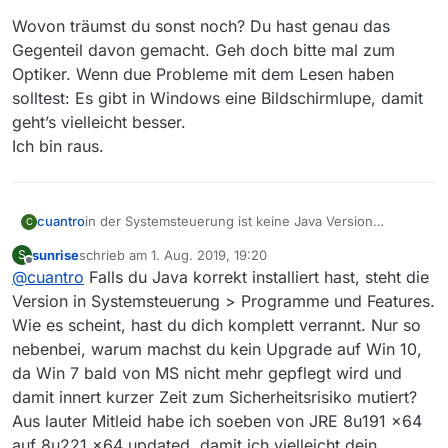
Wovon träumst du sonst noch? Du hast genau das
Gegenteil davon gemacht. Geh doch bitte mal zum
Optiker. Wenn due Probleme mit dem Lesen haben
solltest: Es gibt in Windows eine Bildschirmlupe, damit
geht’s vielleicht besser.
Ich bin raus.
cuantro
in der Systemsteuerung ist keine Java Version
C
verzeichnet.:frowning_face:
sunrise
schrieb am
1. Aug. 2019, 19:20
S
zuletzt editiert von
Offline
@
cuantro
Falls du Java korrekt installiert hast, steht die
Version in Systemsteuerung > Programme und Features.
Wie es scheint, hast du dich komplett verrannt. Nur so
nebenbei, warum machst du kein Upgrade auf Win 10,
da Win 7 bald von MS nicht mehr gepflegt wird und
damit innert kurzer Zeit zum Sicherheitsrisiko mutiert?
Aus lauter Mitleid habe ich soeben von JRE 8u191 x64
auf 8u221 x64 updated, damit ich vielleicht dein