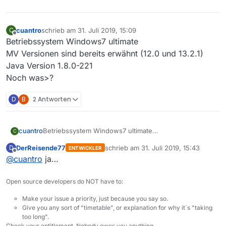
cuantro
schrieb am
31. Juli 2019, 15:09
C
zuletzt editiert von
Offline
Betriebssystem Windows7 ultimate
MV Versionen sind bereits erwähnt (12.0 und 13.2.1)
Java Version 1.8.0-221
Noch was>?
D
B
2 Antworten
cuantro
Betriebssystem Windows7 ultimate
C
MV Versionen sind bereits erwähnt (12.0 und 13.2.1)
DerReisende77
schrieb am
31. Juli 2019, 15:43
D
ENTWICKLER
Java Version 1.8.0-221
zuletzt editiert von
Offline
@
cuantro
ja…
Noch was>?
Open source developers do NOT have to:
Make your issue a priority, just because you say so.
Give you any sort of "timetable", or explanation for why it´s "taking
too long".
Check your entitlement. Nobody owes you anything.