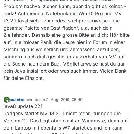
Problem nachvollziehen kann, aber da gibt es keines -
nada! Auf meinem Notebook mit Win 10 Pro und MV
13.2.1 lässt sich - zumindest stichprobenweise - die
gesamte Palette von 3sat “laden”, u.a. auch dein
Zielfahnder. Deshalb eine grosse Bitte an dich: Hör bitte
auf, in sinnloser Panik die Leute hier im Forum in einer
Mischung aus weinerlich und anmassend anzufixen,
sondern mach dich gescheiter ausserhalb von MV auf
die Suche nach dem Bug. Möglicherweise hast du gar
kein Java installiert oder was auch immer. Vielen Dank
für deine Einsicht.
cuantro
schrieb am
2. Aug. 2019, 05:49
C
zuletzt editiert von
Offline
java8 update 221
übrigens startet MV 13.2…1 nicht mehr, nur noch die
Version 12. Das liegt aber nicht an Windows7, denn auf
dem Laptop mit ebenfalls W7 startet es und ich kann