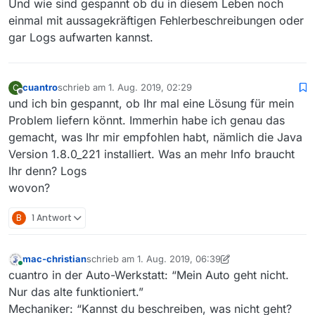
Und wie sind gespannt ob du in diesem Leben noch
einmal mit aussagekräftigen Fehlerbeschreibungen oder
gar Logs aufwarten kannst.
cuantro
schrieb am
1. Aug. 2019, 02:29
C
zuletzt editiert von
Offline
und ich bin gespannt, ob Ihr mal eine Lösung für mein
Problem liefern könnt. Immerhin habe ich genau das
gemacht, was Ihr mir empfohlen habt, nämlich die Java
Version 1.8.0_221 installiert. Was an mehr Info braucht
Ihr denn? Logs
wovon?
B
1 Antwort
mac-christian
schrieb am
1. Aug. 2019, 06:39
zuletzt editiert von mac-christian
8. Jan. 2019, 08:39
Online
cuantro in der Auto-Werkstatt: “Mein Auto geht nicht.
Nur das alte funktioniert.”
Mechaniker: “Kannst du beschreiben, was nicht geht?