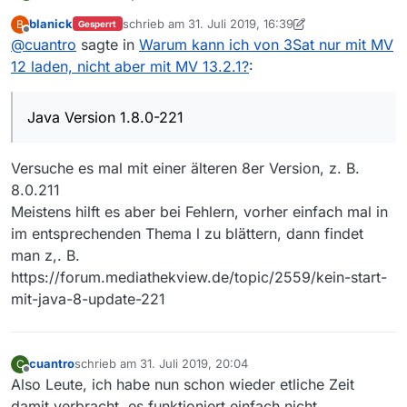
MV Versionen sind bereits erwähnt (12.0 und 13.2.1)
blanick
schrieb am
31. Juli 2019, 16:39
B
Gesperrt
Java Version 1.8.0-221
zuletzt editiert von blanick
8. Feb. 2019, 16:22
Offline
@
cuantro
sagte in
Warum kann ich von 3Sat nur mit MV
Noch was>?
12 laden, nicht aber mit MV 13.2.1?
:
Java Version 1.8.0-221
Versuche es mal mit einer älteren 8er Version, z. B.
8.0.211
Meistens hilft es aber bei Fehlern, vorher einfach mal in
im entsprechenden Thema l zu blättern, dann findet
man z,. B.
https://forum.mediathekview.de/topic/2559/kein-start-
mit-java-8-update-221
cuantro
schrieb am
31. Juli 2019, 20:04
C
zuletzt editiert von
Offline
Also Leute, ich habe nun schon wieder etliche Zeit
damit verbracht, es funktioniert einfach nicht.