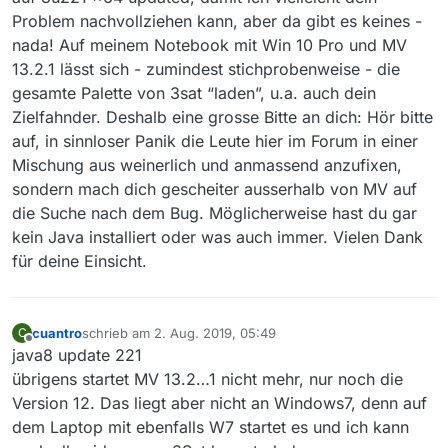
Problem nachvollziehen kann, aber da gibt es keines -
nada! Auf meinem Notebook mit Win 10 Pro und MV
13.2.1 lässt sich - zumindest stichprobenweise - die
gesamte Palette von 3sat “laden”, u.a. auch dein
Zielfahnder. Deshalb eine grosse Bitte an dich: Hör bitte
auf, in sinnloser Panik die Leute hier im Forum in einer
Mischung aus weinerlich und anmassend anzufixen,
sondern mach dich gescheiter ausserhalb von MV auf
die Suche nach dem Bug. Möglicherweise hast du gar
kein Java installiert oder was auch immer. Vielen Dank
für deine Einsicht.
cuantro
schrieb am
2. Aug. 2019, 05:49
C
zuletzt editiert von
Offline
java8 update 221
übrigens startet MV 13.2…1 nicht mehr, nur noch die
Version 12. Das liegt aber nicht an Windows7, denn auf
dem Laptop mit ebenfalls W7 startet es und ich kann