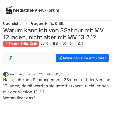
Skip to content
MediathekView-Forum
Übersicht
Fragen, Hilfe, Kritik
Warum kann ich von 3Sat nur mit MV
12 laden, nicht aber mit MV 13.2.1?
Fragen, Hilfe, Kritik
19
8
1.4k
3
Anmelden zum Antworten
cuantro
schrieb am
29. Juli 2019, 13:07
C
zuletzt editiert von
Offline
Hallo, ich kann Sendungen von 3Sat nur mit der Version
12 laden, damit werden sie sofort erkannt, nicht jedoch
mit der Version 13.2.1
Woran liegt das?