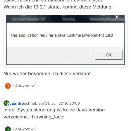
Wenn ich die 13.2.1 starte, kommt diese Meldung:
Nur woher bekomme ich diese Version?
B
1 Antwort
cuantro
schrieb am
31. Juli 2019, 20:09
C
zuletzt editiert von
Offline
in der Systemsteuerung ist keine Java Version
verzeichnet.:frowning_face:
S
1 Antwort