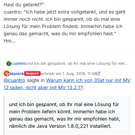
Hast du getankt?”
cuantro: “Ich habe jetzt extra vollgetankt, und es geht
immer noch nicht. Ich bin gespannt, ob du mal eine
Lösung für mein Problem findest. Immerhin habe ich
genau das gemacht, was du mir empfohlen hast.”
Hm…
cuantro
und ich bin gespannt, ob Ihr mal eine Lösung für mein
C
Problem liefern könnt. Immerhin habe ich genau das
blanick
schrieb am
1. Aug. 2019, 11:48
B
Gesperrt
gemacht, was Ihr mir empfohlen habt, nämlich die Java
zuletzt editiert von blanick
8. Jan. 2019, 13:51
Offline
@
cuantro
sagte in
Warum kann ich von 3Sat nur mit MV
Version 1.8.0_221 installiert. Was an mehr Info braucht
Ihr denn? Logs
12 laden, nicht aber mit MV 13.2.1?
:
wovon?
und ich bin gespannt, ob Ihr mal eine Lösung für
mein Problem liefern könnt. Immerhin habe ich
genau das gemacht, was Ihr mir empfohlen habt,
nämlich die Java Version 1.8.0_221 installiert.