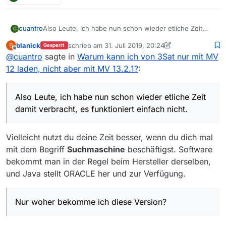
cuantro
Also Leute, ich habe nun schon wieder etliche Zeit
C
damit verbracht, es funktioniert einfach nicht.
blanick
schrieb am
31. Juli 2019, 20:24
B
Gesperrt
Wenn ich die 13.2.1 starte, kommt diese Meldung:
zuletzt editiert von blanick
Offline
@
cuantro
sagte in
Warum kann ich von 3Sat nur mit MV
12 laden, nicht aber mit MV 13.2.1?
:
Also Leute, ich habe nun schon wieder etliche Zeit
damit verbracht, es funktioniert einfach nicht.
Nur woher bekomme ich diese Version?
Vielleicht nutzt du deine Zeit besser, wenn du dich mal
mit dem Begriff
Suchmaschine
beschäftigst. Software
bekommt man in der Regel beim Hersteller derselben,
und Java stellt ORACLE her und zur Verfügung.
Nur woher bekomme ich diese Version?