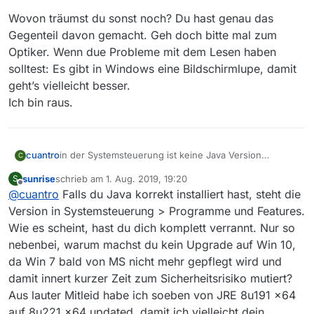
Wovon träumst du sonst noch? Du hast genau das
Gegenteil davon gemacht. Geh doch bitte mal zum
Optiker. Wenn due Probleme mit dem Lesen haben
solltest: Es gibt in Windows eine Bildschirmlupe, damit
geht’s vielleicht besser.
Ich bin raus.
cuantro
in der Systemsteuerung ist keine Java Version
C
verzeichnet.:frowning_face:
sunrise
schrieb am
1. Aug. 2019, 19:20
S
zuletzt editiert von
Offline
@
cuantro
Falls du Java korrekt installiert hast, steht die
Version in Systemsteuerung > Programme und Features.
Wie es scheint, hast du dich komplett verrannt. Nur so
nebenbei, warum machst du kein Upgrade auf Win 10,
da Win 7 bald von MS nicht mehr gepflegt wird und
damit innert kurzer Zeit zum Sicherheitsrisiko mutiert?
Aus lauter Mitleid habe ich soeben von JRE 8u191 x64
auf 8u221 x64 updated, damit ich vielleicht dein