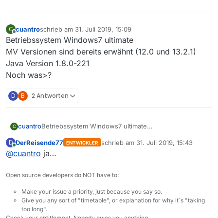
cuantro
schrieb am
31. Juli 2019, 15:09
C
zuletzt editiert von
Offline
Betriebssystem Windows7 ultimate
MV Versionen sind bereits erwähnt (12.0 und 13.2.1)
Java Version 1.8.0-221
Noch was>?
D
B
2 Antworten
cuantro
Betriebssystem Windows7 ultimate
C
MV Versionen sind bereits erwähnt (12.0 und 13.2.1)
DerReisende77
schrieb am
31. Juli 2019, 15:43
D
ENTWICKLER
Java Version 1.8.0-221
zuletzt editiert von
Online
@
cuantro
ja…
Noch was>?
Open source developers do NOT have to:
Make your issue a priority, just because you say so.
Give you any sort of "timetable", or explanation for why it´s "taking
too long".
Check your entitlement. Nobody owes you anything.