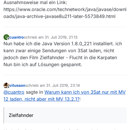
Ausnahmsweise mal ein Link:
https://www.oracle.com/technetwork/java/javase/downl
oads/java-archive-javase8u211-later-5573849.html
cuantro
schrieb am
31. Juli 2019, 21:13
C
zuletzt editiert von
Offline
Nun habe ich die Java Version 1.8.0_221 installiert. ich
kann zwar einige Sendungen von 3Sat laden, nicht
jedoch den Film Zielfahnder - Flucht in die Karpaten
Nun bin ich auf Lösungen gespannt.
vitusson
schrieb am
31. Juli 2019, 23:14
zuletzt editiert von
Offline
@
cuantro
sagte in
Warum kann ich von 3Sat nur mit MV
12 laden, nicht aber mit MV 13.2.1?
:
Zielfahnder