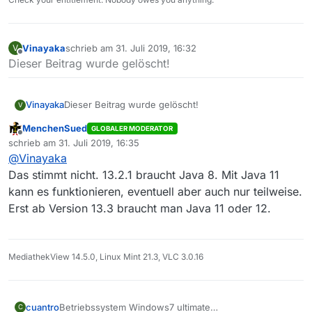
Vinayaka
schrieb am
31. Juli 2019, 16:32
V
zuletzt editiert von
Offline
Dieser Beitrag wurde gelöscht!
Vinayaka
Dieser Beitrag wurde gelöscht!
V
MenchenSued
GLOBALER MODERATOR
Offline
schrieb am
31. Juli 2019, 16:35
zuletzt editiert von
@
Vinayaka
Das stimmt nicht. 13.2.1 braucht Java 8. Mit Java 11
kann es funktionieren, eventuell aber auch nur teilweise.
Erst ab Version 13.3 braucht man Java 11 oder 12.
MediathekView 14.5.0, Linux Mint 21.3, VLC 3.0.16
cuantro
Betriebssystem Windows7 ultimate
C