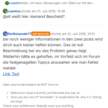
cuantro
Hallo, ich kann Sendungen von 3Sat nur mit der
C
Version 12 laden, damit werden sie sofort erkannt,
cuantro
schrieb am
31. Juli 2019, 13:48
C
nicht jedoch mit der Version 13.2.1
zuletzt editiert von
Offline
@all weiß hier niemand Bescheid?
Woran liegt das?
DerReisende77
schrieb am
31. Juli 2019, 14:51
D
ENTWICKLER
zuletzt editiert von
Online
bei noch weniger Informationen in den zwei posts wird
dirch auch keiner helfen können. Das ist null
Beschreibung bei wo das Problem genau liegt.
Weiterhin hätte es geholfen, im Vorfeld sich im Forum
die festgenagelten Topics anzusehen wie man Fehler
meldet:
Link Text
Open source developers do NOT have to:
Make your issue a priority, just because you say so.
Give you any sort of "timetable", or explanation for why it´s "taking
too long".
Check your entitlement. Nobody owes you anything.