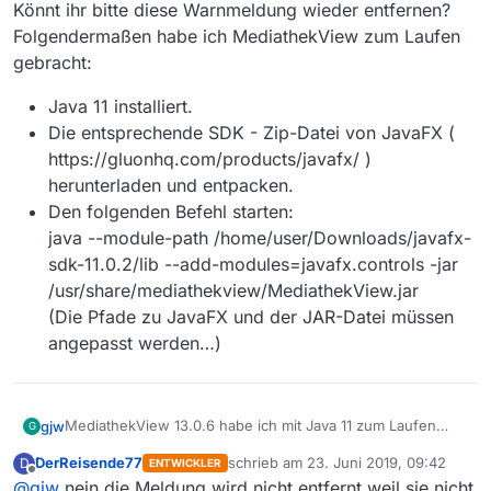
Könnt ihr bitte diese Warnmeldung wieder entfernen?
Folgendermaßen habe ich MediathekView zum Laufen
gebracht:
Java 11 installiert.
Die entsprechende SDK - Zip-Datei von JavaFX (
https://gluonhq.com/products/javafx/ )
herunterladen und entpacken.
Den folgenden Befehl starten:
java --module-path /home/user/Downloads/javafx-
sdk-11.0.2/lib --add-modules=javafx.controls -jar
/usr/share/mediathekview/MediathekView.jar
(Die Pfade zu JavaFX und der JAR-Datei müssen
angepasst werden…)
MediathekView 13.0.6 habe ich mit Java 11 zum Laufen
gjw
G
gebracht.
DerReisende77
schrieb am
23. Juni 2019, 09:42
D
ENTWICKLER
Bei MediathekView 13.2.1 funktioniert das nicht mehr, weil
Java 11 installiert.
zuletzt editiert von
Offline
@
gjw
nein die Meldung wird nicht entfernt weil sie nicht
die Entwickler
Die entsprechende SDK - Zip-Datei von JavaFX (