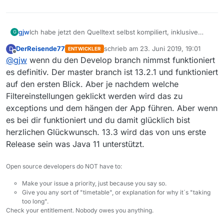
gjw
Ich habe jetzt den Quelltext selbst kompiliert, inklusive
G
kleinerer Änderungen, damit das ganze unter OpenJDK 11
DerReisende77
schrieb am
23. Juni 2019, 19:01
D
ENTWICKLER
kompiliert und läuft. Die oben erwähnte Meldung, habe ich
zuletzt editiert von
Offline
@
gjw
wenn du den Develop branch nimmst funktioniert
natürlich bei mir entfernt. MediathekView funktioniert mit
Java 11.
es definitiv. Der master branch ist 13.2.1 und funktioniert
auf den ersten Blick. Aber je nachdem welche
Filtereinstellungen geklickt werden wird das zu
exceptions und dem hängen der App führen. Aber wenn
es bei dir funktioniert und du damit glücklich bist
herzlichen Glückwunsch. 13.3 wird das von uns erste
Release sein was Java 11 unterstützt.
Open source developers do NOT have to:
Make your issue a priority, just because you say so.
Give you any sort of "timetable", or explanation for why it´s "taking
too long".
Check your entitlement. Nobody owes you anything.