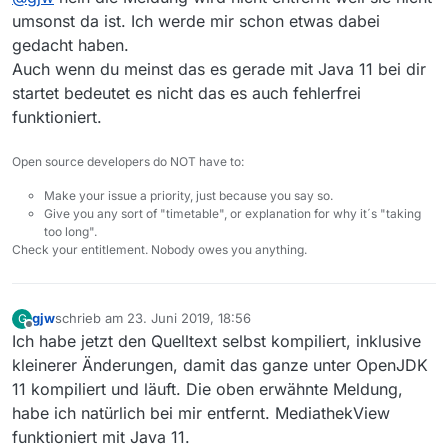
die Warnmeldung anzeigt, dass MediathekView nur mit
https://gluonhq.com/products/javafx/ ) herunterladen
umsonst da ist. Ich werde mir schon etwas dabei
Java 8 funktioniert.
und entpacken.
gedacht haben.
Könnt ihr bitte diese Warnmeldung wieder entfernen?
Den folgenden Befehl starten:
Auch wenn du meinst das es gerade mit Java 11 bei dir
Folgendermaßen habe ich MediathekView zum Laufen
java --module-path /home/user/Downloads/javafx-
startet bedeutet es nicht das es auch fehlerfrei
gebracht:
sdk-11.0.2/lib --add-modules=javafx.controls -jar
/usr/share/mediathekview/MediathekView.jar
funktioniert.
(Die Pfade zu JavaFX und der JAR-Datei müssen
angepasst werden…)
Open source developers do NOT have to:
Make your issue a priority, just because you say so.
Give you any sort of "timetable", or explanation for why it´s "taking
too long".
Check your entitlement. Nobody owes you anything.
gjw
schrieb am
23. Juni 2019, 18:56
G
zuletzt editiert von
Offline
Ich habe jetzt den Quelltext selbst kompiliert, inklusive
kleinerer Änderungen, damit das ganze unter OpenJDK
11 kompiliert und läuft. Die oben erwähnte Meldung,
habe ich natürlich bei mir entfernt. MediathekView
funktioniert mit Java 11.