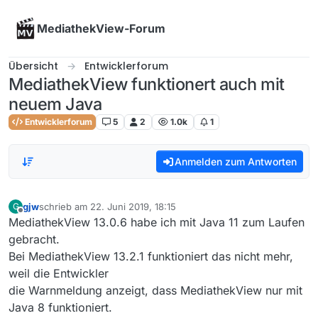
Skip to content
MediathekView-Forum
Übersicht
Entwicklerforum
MediathekView funktionert auch mit
neuem Java
Entwicklerforum
5
2
1.0k
1
Anmelden zum Antworten
gjw
schrieb am
22. Juni 2019, 18:15
G
zuletzt editiert von
Offline
MediathekView 13.0.6 habe ich mit Java 11 zum Laufen
gebracht.
Bei MediathekView 13.2.1 funktioniert das nicht mehr,
weil die Entwickler
die Warnmeldung anzeigt, dass MediathekView nur mit
Java 8 funktioniert.