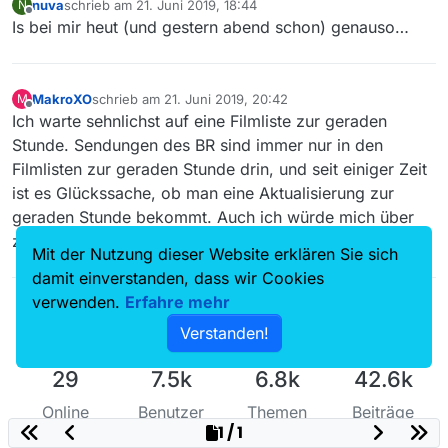
nuva
schrieb am
21. Juni 2019, 18:44
N
zuletzt editiert von
Offline
Is bei mir heut (und gestern abend schon) genauso…
MakroXO
schrieb am
21. Juni 2019, 20:42
M
zuletzt editiert von
Offline
Ich warte sehnlichst auf eine Filmliste zur geraden
Stunde. Sendungen des BR sind immer nur in den
Filmlisten zur geraden Stunde drin, und seit einiger Zeit
ist es Glückssache, ob man eine Aktualisierung zur
geraden Stunde bekommt. Auch ich würde mich über
zuverlässigere Aktualisierungsintervalle freuen.
Mit der Nutzung dieser Website erklären Sie sich
damit einverstanden, dass wir Cookies
verwenden.
Erfahre mehr
Verstanden!
29
7.5k
6.8k
42.6k
Online
Benutzer
Themen
Beiträge
1 / 1