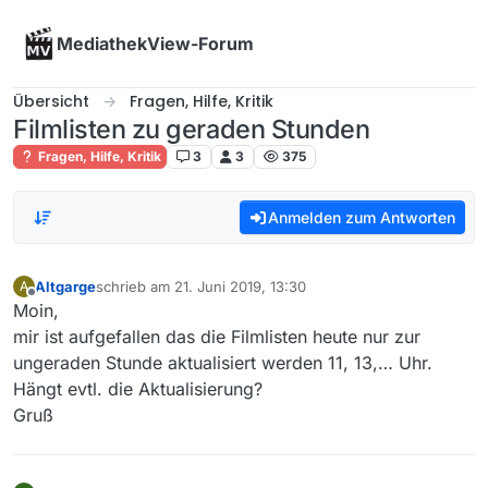
Skip to content
MediathekView-Forum
Übersicht
Fragen, Hilfe, Kritik
Filmlisten zu geraden Stunden
Fragen, Hilfe, Kritik
3
3
375
Anmelden zum Antworten
Altgarge
schrieb am
21. Juni 2019, 13:30
A
zuletzt editiert von
Offline
Moin,
mir ist aufgefallen das die Filmlisten heute nur zur
ungeraden Stunde aktualisiert werden 11, 13,… Uhr.
Hängt evtl. die Aktualisierung?
Gruß