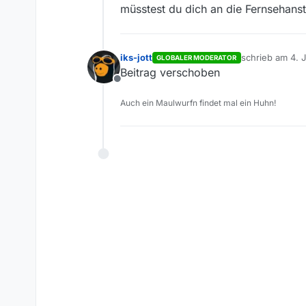
müsstest du dich an die Fernsehans
iks-jott
schrieb am
4. 
GLOBALER MODERATOR
zuletzt editiert
Beitrag verschoben
Offline
Auch ein Maulwurfn findet mal ein Huhn!