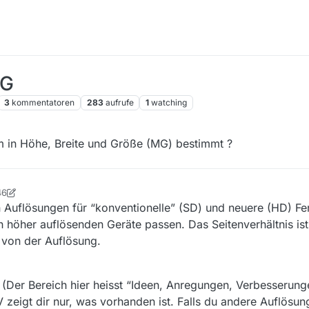
MG
3
kommentatoren
283
aufrufe
1
watching
lm in Höhe, Breite und Größe (MG) bestimmt ?
46
tian
6. Apr. 2019, 07:47
 Auflösungen für “konventionelle” (SD) und neuere (HD) F
ch höher auflösenden Geräte passen. Das Seitenverhältnis i
 von der Auflösung.
 (Der Bereich hier heisst “Ideen, Anregungen, Verbesserung
V zeigt dir nur, was vorhanden ist. Falls du andere Auflösu