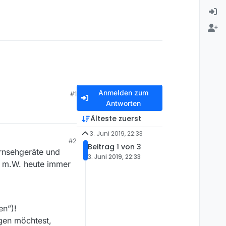
Anmelden zum
#1
Antworten
Älteste zuerst
3. Juni 2019, 22:33
#2
Beitrag 1 von 3
ernsehgeräte und
3. Juni 2019, 22:33
st m.W. heute immer
en”)!
ngen möchtest,