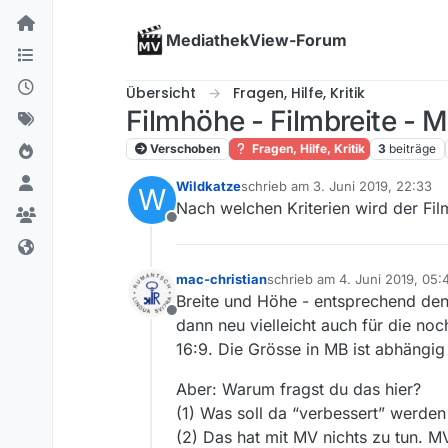
Skip to content
MediathekView-Forum
Übersicht
Fragen, Hilfe, Kritik
Filmhöhe - Filmbreite - 
Verschoben
Fragen, Hilfe, Kritik
3
beiträge
Wildkatze
schrieb am
3. Juni 2019, 22:33
W
zuletzt editiert von
Nach welchen Kriterien wird der Fi
Offline
mac-christian
schrieb am
4. Juni 2019, 05:
zuletzt editiert von mac-chris
Breite und Höhe - entsprechend den
Offline
dann neu vielleicht auch für die no
16:9. Die Grösse in MB ist abhängig
Aber: Warum fragst du das hier?
(1) Was soll da “verbessert” werden
(2) Das hat mit MV nichts zu tun. M