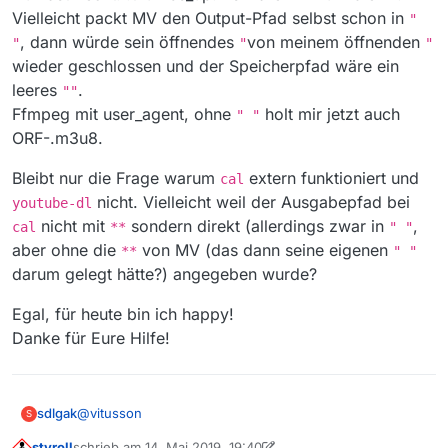
Vielleicht packt MV den Output-Pfad selbst schon in
"
, dann würde sein öffnendes
von meinem öffnenden
"
"
"
wieder geschlossen und der Speicherpfad wäre ein
leeres
.
""
Ffmpeg mit user_agent, ohne
holt mir jetzt auch
" "
ORF-.m3u8.
Bleibt nur die Frage warum
extern funktioniert und
cal
nicht. Vielleicht weil der Ausgabepfad bei
youtube-dl
nicht mit
sondern direkt (allerdings zwar in
,
cal
**
" "
aber ohne die
von MV (das dann seine eigenen
**
" "
darum gelegt hätte?) angegeben wurde?
Egal, für heute bin ich happy!
Danke für Eure Hilfe!
@
vitusson
sdlgak
S
styroll
schrieb am
14. Mai 2019, 19:40