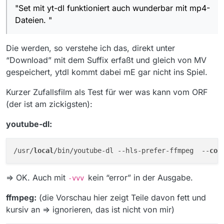
"Set mit yt-dl funktioniert auch wunderbar mit mp4-
Dateien. "
Die werden, so verstehe ich das, direkt unter
“Download” mit dem Suffix erfaßt und gleich von MV
gespeichert, ytdl kommt dabei mE gar nicht ins Spiel.
Kurzer Zufallsfilm als Test für wer was kann vom ORF
(der ist am zickigsten):
youtube-dl:
/usr/
local
/bin/youtube-dl --hls-prefer-ffmpeg  --
con
=> OK. Auch mit
kein “error” in der Ausgabe.
-vvv
ffmpeg:
(die Vorschau hier zeigt Teile davon fett und
kursiv an => ignorieren, das ist nicht von mir)