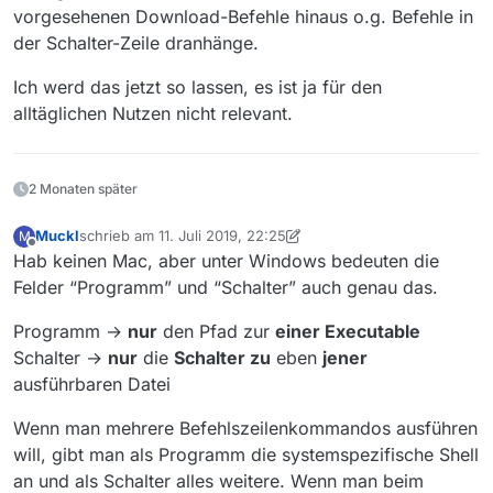
vorgesehenen Download-Befehle hinaus o.g. Befehle in
der Schalter-Zeile dranhänge.
Ich werd das jetzt so lassen, es ist ja für den
alltäglichen Nutzen nicht relevant.
2 Monaten später
Muckl
schrieb am
11. Juli 2019, 22:25
M
zuletzt editiert von Muckl
7. Dez. 2019, 00:29
Offline
Hab keinen Mac, aber unter Windows bedeuten die
Felder “Programm” und “Schalter” auch genau das.
Programm →
nur
den Pfad zur
einer Executable
Schalter →
nur
die
Schalter zu
eben
jener
ausführbaren Datei
Wenn man mehrere Befehlszeilenkommandos ausführen
will, gibt man als Programm die systemspezifische Shell
an und als Schalter alles weitere. Wenn man beim