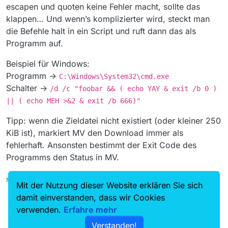
escapen und quoten keine Fehler macht, sollte das
klappen… Und wenn’s komplizierter wird, steckt man
die Befehle halt in ein Script und ruft dann das als
Programm auf.
Beispiel für Windows:
Programm →
C:\Windows\System32\cmd.exe
Schalter →
/d /c "foobar && ( echo YAY & exit /b 0 )
|| ( echo MEH >&2 & exit /b 666)"
Tipp: wenn die Zieldatei nicht existiert (oder kleiner 250
KiB ist), markiert MV den Download immer als
fehlerhaft. Ansonsten bestimmt der Exit Code des
Programms den Status in MV.
MediathekView 13.0.6 (Win32), cURL 7.65.3, FFmpeg 4.2
Mit der Nutzung dieser Website erklären Sie sich
damit einverstanden, dass wir Cookies
verwenden.
Erfahre mehr
Verstanden!