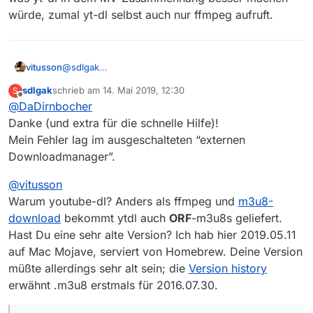
würde, zumal yt-dl selbst auch nur ffmpeg aufruft.
vitusson
@
sdlgak
Das ist natürlich keine Beschränkung von MV was
sdlgak
schrieb am
14. Mai 2019, 12:30
S
erlaubt ist. Ein Set mit yt-dl funktioniert auch
zuletzt editiert von
Offline
@
DaDirnbocher
wunderbar mit mp4-Dateien. Nur bei m3u8-Streams
hakt es, und das scheint ein Bug/Limit von yt-dl zu
Danke (und extra für die schnelle Hilfe)!
sein.
Mein Fehler lag im ausgeschalteten “externen
Wenn ich den Verbose-Schalter -v einbaue, sehe ich
Downloadmanager”.
ERROR: fixed output name but more than one
file to download
@
vitusson
Was laut google-Suche etwas mit dem Aufruf von yt-
Warum youtube-dl? Anders als ffmpeg und
dl aus einer batch Datei oder einem anderen
m3u8-
Programm und dem Escapen von Zeichen zu tun hat.
download
bekommt ytdl auch
ORF
-m3u8s geliefert.
Ich bin gerade am experimentieren, aber habe auch
Hast Du eine sehr alte Version? Ich hab hier 2019.05.11
noch nicht herausgefunden an welchem Zeichen sich
auf Mac Mojave, serviert von Homebrew. Deine Version
das aufhängt.
müßte allerdings sehr alt sein; die
Version history
erwähnt .m3u8 erstmals für 2016.07.30.