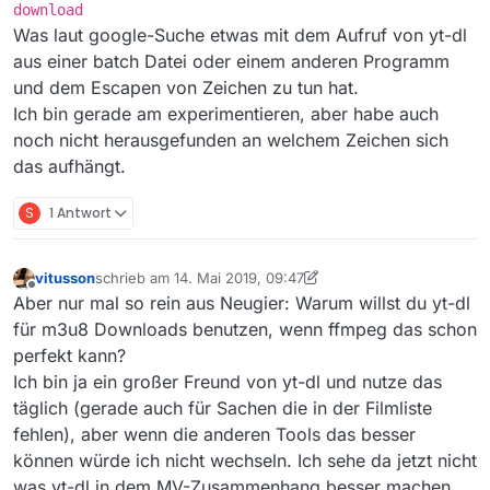
download
(macOS 10.14.3, MV 13.2.1)
Bei ffmpeg und flvstream geht’s aber auch mit anderen
Was laut google-Suche etwas mit dem Aufruf von yt-dl
Versionen und Pfaden als den mitgelieferten (vlc habe
ich nicht probiert), ich nutze z.B.
=> Gibt es da eine Filter der nur ffmpeg, flvstream und
aus einer batch Datei oder einem anderen Programm
/usr/local/bin/ffmpeg
.
vlc erlaubt? :loudly_crying_face: :loudly_crying_face:
und dem Escapen von Zeichen zu tun hat.
Oder gibt es einen kleinen Krabbler zu zermatschen?
<träum> Wenn Programm und Schalter zu einem
Ich bin gerade am experimentieren, aber habe auch
:lady_beetle: :hammer: :lady_beetle: :hammer:
großen Textfeld verschmölzen und jedes Utility
( ^^^Das muß man starten durch einen Download einer
noch nicht herausgefunden an welchem Zeichen sich
:lady_beetle: :hammer:
aufgerufen werden kann… So ein "youtube-dl … %f -o
.m3u8-URL, versteht sich!)
und
/usr/local/bin/youtube-dl --hls-prefer-
“**” -exec
command
", da könnt’ man schon was mit
das aufhängt.
=> so geht’s nicht; aber ` /usr/bin/cal
ffmpeg --continue --no-part
machen… </träum>
>“/Users/ich/Desktop/TEMP/cal.txt”, herüberkopiert aus
"https://apasfiis.sf.apa.at/ipad/cms-
S
1 Antwort
dem Programmaufruf ins Terminal speichert mir den
worldwide/2019-05-08_1920_sd_23_Helfen-mit-
Monat.
Herz_____14012656__o__1174905802__s14492189
_9__BLBHD_19170212P_19190213P_Q6A.mp4/playl
vitusson
schrieb am
14. Mai 2019, 09:47
ist.m3u8" --output
zuletzt editiert von vitusson
Offline
"/Users/ich/Desktop/TEMP/Helfen mit Herz
Aber nur mal so rein aus Neugier: Warum willst du yt-dl
(H) ORF.mp4"
für m3u8 Downloads benutzen, wenn ffmpeg das schon
perfekt kann?
Ich bin ja ein großer Freund von yt-dl und nutze das
täglich (gerade auch für Sachen die in der Filmliste
fehlen), aber wenn die anderen Tools das besser
können würde ich nicht wechseln. Ich sehe da jetzt nicht
was yt-dl in dem MV-Zusammenhang besser machen