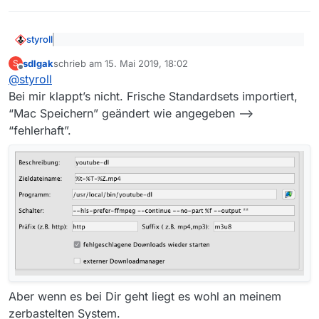
styroll
@
sdlgak
sagte: Bleibt nur die Frage warum cat
sdlgak
schrieb am
15. Mai 2019, 18:02
S
extern funktioniert und youtube-dl nicht.
zuletzt editiert von
Offline
Was meinst du mit “extern”? Nicht aus MV heraus,
@
styroll
sondern direkt aus der Shell? Das klappt ja bei dir sehr
Bei mir klappt’s nicht. Frische Standardsets importiert,
wohl. Und aus MV heraus ist das auch kein Problem,
“Mac Speichern” geändert wie angegeben -->
wenn du die Syntax beachtest (die " " sind nur für
“fehlerhaft”.
Windows, bei Unixoiden funktionieren die aus Java
heraus nicht); der Schalter lautet:
Aber wenn es bei Dir geht liegt es wohl an meinem
zerbastelten System.