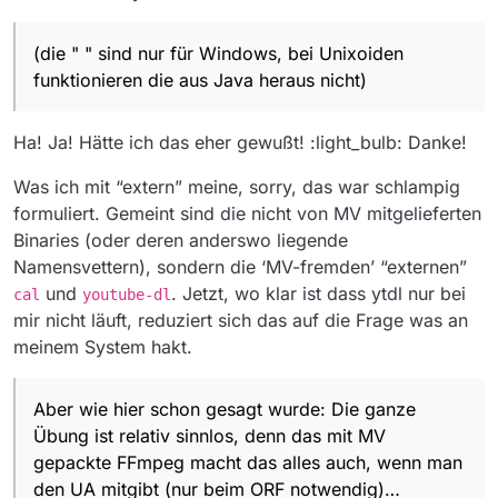
(die " " sind nur für Windows, bei Unixoiden
funktionieren die aus Java heraus nicht)
Hab das mit 3 ORF-Sendungen erfolgreich getestet.
Aber wie hier schon gesagt wurde: Die ganze Übung ist
Ha! Ja! Hätte ich das eher gewußt! :light_bulb: Danke!
relativ sinnlos, denn das mit MV gepackte FFmpeg
macht das alles auch, wenn man den UA mitgibt (nur
Was ich mit “extern” meine, sorry, das war schlampig
beim ORF notwendig)…
formuliert. Gemeint sind die nicht von MV mitgelieferten
Binaries (oder deren anderswo liegende
Namensvettern), sondern die ‘MV-fremden’ “externen”
und
. Jetzt, wo klar ist dass ytdl nur bei
cal
youtube-dl
mir nicht läuft, reduziert sich das auf die Frage was an
meinem System hakt.
Aber wie hier schon gesagt wurde: Die ganze
Übung ist relativ sinnlos, denn das mit MV
gepackte FFmpeg macht das alles auch, wenn man
den UA mitgibt (nur beim ORF notwendig)…