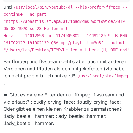
und
/usr/local/bin/youtube-dl --hls-prefer-ffmpeg --
continue --no-part
"https://apasfiis.sf.apa.at/ipad/cms-worldwide/2019-
05-08_1920_sd_23_Helfen-mit-
Herz_____14012656__o__1174905802__s14492189_9__BLBHD_
19170212P_19190213P_Q6A.mp4/playlist.m3u8" --output
"/Users/ich/Desktop/TEMP/Helfen mit Herz (H) ORF.mp4"
Bei ffmpeg und flvstream geht’s aber auch mit anderen
Versionen und Pfaden als den mitgelieferten (vlc habe
ich nicht probiert), ich nutze z.B.
/usr/local/bin/ffmpeg
.
=> Gibt es da eine Filter der nur ffmpeg, flvstream und
vlc erlaubt? :loudly_crying_face: :loudly_crying_face:
Oder gibt es einen kleinen Krabbler zu zermatschen?
:lady_beetle: :hammer: :lady_beetle: :hammer:
:lady_beetle: :hammer: