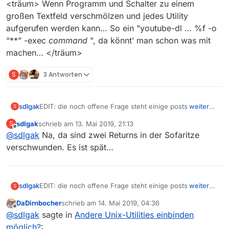
<träum> Wenn Programm und Schalter zu einem
großen Textfeld verschmölzen und jedes Utility
aufgerufen werden kann… So ein "youtube-dl … %f -o
“**” -exec
command
", da könnt’ man schon was mit
machen… </träum>
S
3 Antworten
EDIT: die noch offene Frage steht einige posts
weiter
sdlgak
S
unten
.
sdlgak
schrieb am
13. Mai 2019, 21:13
S
Hallo,
zuletzt editiert von
Offline
@
sdlgak
Na, da sind zwei Returns in der Sofaritze
Ist es möglich, andere Utilities aus einem Set heraus
verschwunden. Es ist spät…
aufzurufen als nur die inital eingestellten?
Ich versuche gerade, .m3u8 -Dateien mit youtube-dl zu
laden, aber fahre beim Testen immer vor die selbe
Wand: der Download ist “fehlerhaft” und es wird nichts
Ich hab auch mal fachfremde Utils probiert (Komplexität
EDIT: die noch offene Frage steht einige posts
weiter
sdlgak
S
im Zielordner gespeichert, nicht mal die .m3u8. Der
rausnehmen): genauso.
unten
.
DaDirnbocher
schrieb am
14. Mai 2019, 04:36
Programmaufruf, wenn aus dem Download ins Terminal
Genauso ist es mit
Hallo,
zuletzt editiert von
Offline
@
sdlgak
sagte in
Andere Unix-Utilities einbinden
kopiert, funktioniert einwandfrei.
(macOS 10.14.3, MV 13.2.1)
Bei ffmpeg und flvstream geht’s aber auch mit anderen
Ist es möglich, andere Utilities aus einem Set heraus
möglich?
: