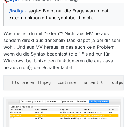
zuletzt editiert von styroll
Offline
Dann hast du irgendwas verbaselt in deinem Set.
@
sdlgak
sagte: Bleibt nur die Frage warum cat
extern funktioniert und youtube-dl nicht.
Du hast Recht. :thumbs_up: Es waren
" "
um die
**
.
Vielleicht packt MV den Output-Pfad selbst schon in
"
"
, dann würde sein öffnendes
"
von meinem öffnenden
Bleibt nur die Frage warum
cal
extern funktioniert und
Was meinst du mit “extern”? Nicht aus MV heraus,
"
wieder geschlossen und der Speicherpfad wäre ein
youtube-dl
nicht. Vielleicht weil der Ausgabepfad bei
sondern direkt aus der Shell? Das klappt ja bei dir sehr
leeres
""
.
cal
nicht mit
**
sondern direkt (allerdings zwar in
" "
,
Egal, für heute bin ich happy!
wohl. Und aus MV heraus ist das auch kein Problem,
Ffmpeg mit user_agent, ohne
" "
holt mir jetzt auch
aber ohne die
**
von MV (das dann seine eigenen
" "
Danke für Eure Hilfe!
ORF-.m3u8.
darum gelegt hätte?) angegeben wurde?
wenn du die Syntax beachtest (die " " sind nur für
Windows, bei Unixoiden funktionieren die aus Java
heraus nicht); der Schalter lautet:
--hls-prefer-ffmpeg
--continue
--no-part
 %f 
--output