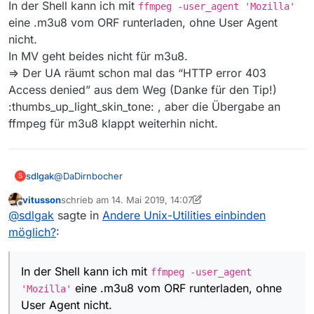
In der Shell kann ich mit
ffmpeg -user_agent 'Mozilla'
eine .m3u8 vom ORF runterladen, ohne User Agent
=> Fehler 403:
nicht.
In MV geht beides nicht für m3u8.
[https @ 0x7fefcddeef00] HTTP error 403 Access 
=> Der UA räumt schon mal das “HTTP error 403
… Fehler für alle Segmente …
Access denied” aus dem Weg (Danke für den Tip!)
:thumbs_up_light_skin_tone: , aber die Übergabe an
https @ 0x7fefce3a4640] HTTP error 403 Access d
ffmpeg für m3u8 klappt weiterhin nicht.
[hls,applehttp @ 0x7fefcc000600] Failed to open
m3u8-download:
@
DaDirnbocher
sdlgak
S
=> Hier blitzen auch 403er auf, Endausgabe:
vitusson
schrieb am
14. Mai 2019, 14:07
zuletzt editiert von vitusson
Offline
@
sdlgak
ffmpeg und orf: da gibts das stichwort
@
sdlgak
sagte in
Andere Unix-Utilities einbinden
user-agent
.
möglich?
:
In der Shell kann ich mit
ffmpeg -user_agent
Alle drei Downloader habe ich an .m3u8-Dateien von
'Mozilla'
eine .m3u8 vom ORF runterladen, ohne
WDR, ORF und SRF auch in MV probiert. Keine konnte
User Agent nicht.
geladen werden, nicht einmal die .m3u8 wurde
In der Shell kann ich mit
ffmpeg -user_agent
In MV geht beides nicht für m3u8.
gespeichert. Bei SRF und WDR waren alle drei
eine .m3u8 vom ORF runterladen, ohne
'Mozilla'
=> Der UA räumt schon mal das “HTTP error 403 Access
Downloader erfolgreich, aber auch nur in der Shell.
User Agent nicht.
denied” aus dem Weg (Danke für den Tip!)
Das hakt bei der Übergabe nach extern, auch wenn das