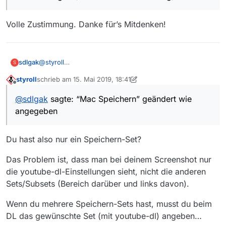
Volle Zustimmung. Danke für’s Mitdenken!
@
styroll
sdlgak
S
Bei mir klappt’s nicht. Frische Standardsets importiert,
styroll
schrieb am
15. Mai 2019, 18:41
“Mac Speichern” geändert wie angegeben -->
zuletzt editiert von styroll
Offline
(die " " sind nur für Windows, bei Unixoiden
“fehlerhaft”.
@
sdlgak
sagte: “Mac Speichern” geändert wie
funktionieren die aus Java heraus nicht)
Ha! Ja! Hätte ich das eher gewußt! :light_bulb: Danke!
angegeben
Was ich mit “extern” meine, sorry, das war schlampig
formuliert. Gemeint sind die nicht von MV mitgelieferten
Du hast also nur ein Speichern-Set?
Binaries (oder deren anderswo liegende
Aber wie hier schon gesagt wurde: Die ganze
Namensvettern), sondern die ‘MV-fremden’ “externen”
Das Problem ist, dass man bei deinem Screenshot nur
Übung ist relativ sinnlos, denn das mit MV
cal
und
youtube-dl
. Jetzt, wo klar ist dass ytdl nur
die youtube-dl-Einstellungen sieht, nicht die anderen
Volle Zustimmung. Danke für’s Mitdenken!
gepackte FFmpeg macht das alles auch, wenn
bei mir nicht läuft, reduziert sich das auf die Frage was
Aber wenn es bei Dir geht liegt es wohl an meinem
Sets/Subsets (Bereich darüber und links davon).
man den UA mitgibt (nur beim ORF notwendig)…
an meinem System hakt.
zerbastelten System.
Wenn du mehrere Speichern-Sets hast, musst du beim
DL das gewünschte Set (mit youtube-dl) angeben…