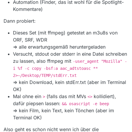
Automation (Finder, das ist wohl für die Spotlight-
Kommentare)
Dann probiert:
Dieses Set (mit ffmpeg) getestet an m3u8s von
ORF, SRF, WDR
=> alle erwartungsgemäß heruntergeladen
Versucht, stdout oder stderr in eine Datei schreiben
zu lassen, also ffmpeg mit
-user_agent "Mozilla" -
i %f -c copy -bsf:a aac_adtstoasc **
2>~/Desktop/TEMP/stdErr.txt
=> kein Download, kein stdErr.txt (aber im Terminal
OK)
Mal ohne ein
(falls das mit MVs
kollidiert),
>
<>
dafür piepsen lassen:
&& osascript -e beep
=> kein Film, kein Text, kein Tönchen (aber im
Terminal OK)
Also geht es schon nicht wenn ich über die