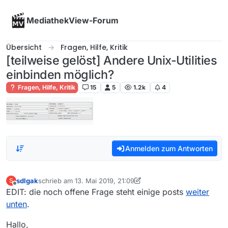
Skip to content
MediathekView-Forum
Übersicht
Fragen, Hilfe, Kritik
[teilweise gelöst] Andere Unix-Utilities
einbinden möglich?
Fragen, Hilfe, Kritik
15
5
1.2k
4
Anmelden zum Antworten
sdlgak
schrieb am
13. Mai 2019, 21:09
S
zuletzt editiert von sdlgak
Offline
EDIT: die noch offene Frage steht einige posts
weiter
unten
.
Hallo,